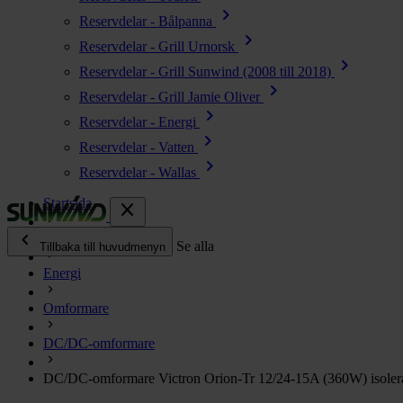
chevron_right
Reservdelar - Bålpanna
chevron_right
Reservdelar - Grill Urnorsk
chevron_right
Reservdelar - Grill Sunwind (2008 till 2018)
chevron_right
Reservdelar - Grill Jamie Oliver
chevron_right
Reservdelar - Energi
chevron_right
Reservdelar - Vatten
chevron_right
Reservdelar - Wallas
Startsida
close
chevron_left
Alla produkter
Se alla
Tillbaka till huvudmenyn
Energi
chevron_right
Energi
Omformare
chevron_right
Kök & Gasol
chevron_right
DC/DC-omformare
Värme
chevron_right
DC/DC-omformare Victron Orion-Tr 12/24-15A (360W) isoler
Vatten