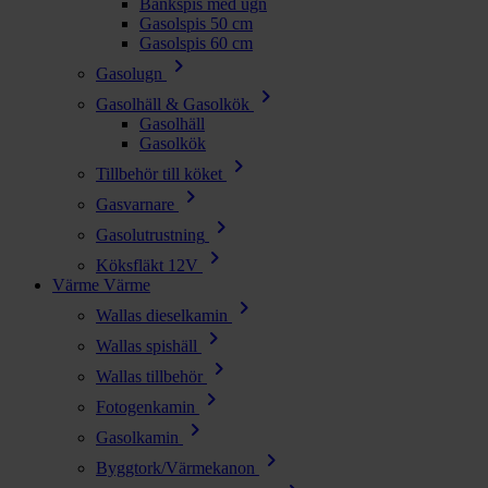
Bänkspis med ugn
Gasolspis 50 cm
Gasolspis 60 cm
chevron_right
Gasolugn
chevron_right
Gasolhäll & Gasolkök
Gasolhäll
Gasolkök
chevron_right
Tillbehör till köket
chevron_right
Gasvarnare
chevron_right
Gasolutrustning
chevron_right
Köksfläkt 12V
Värme
Värme
chevron_right
Wallas dieselkamin
chevron_right
Wallas spishäll
chevron_right
Wallas tillbehör
chevron_right
Fotogenkamin
chevron_right
Gasolkamin
chevron_right
Byggtork/Värmekanon