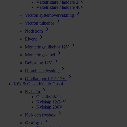
Växelriktare / laddare 24V
Växelriktare / laddare 48V
chevron_right
Victron systemövervakning
chevron_right
Victron tillbehör
chevron_right
Nödström
chevron_right
Elverk
chevron_right
Monteringstillbehör 12V
chevron_right
Monteringskabel
chevron_right
Belysning 12V
chevron_right
Utomhusbelysning
chevron_right
Glödlampor LED 12V
Kök & Gasol
Kök & Gasol
chevron_right
Kylskåp
Gasolkylskåp
Kylskåp 12/24V
Kylskåp 230V
chevron_right
Kyl- och frysbox
chevron_right
Gasolspis