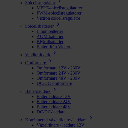
chevron_right
Solcellsregulator
MPPT-solcellsregulatorer
PWM-solcellsregulatorer
Victron solcellsregulator
chevron_right
Solcellsbatterier
Litiumbatterier
AGM-batterier
Blykolbatterier
Batteri från Victron
chevron_right
Vindkraftverk
chevron_right
Omformare
Omformare 12V - 230V
Omformare 24V - 230V
Omformare 48V - 230V
DC/DC-omformare
chevron_right
Batteriladdare
Batteriladdare 12V
Batteriladdare 24V
Batteriladdare 48V
DC/DC-laddare
chevron_right
Kombinerad växelriktare / laddare
Växelriktare / laddare 12V