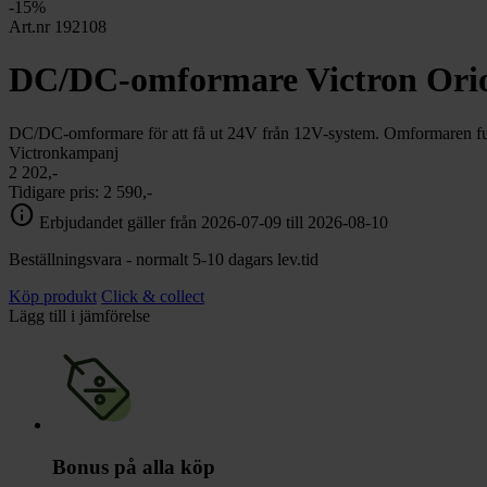
chevron_right
-15%
Toalett
Art.nr 192108
chevron_right
Grill & Fritid
Lacanche
DC/DC-omformare Victron Orion
chevron_right
Reservdelar
DC/DC-omformare för att få ut 24V från 12V-system. Omformaren fu
Victronkampanj
2 202,-
Tidigare pris:
2 590,-
info
Erbjudandet gäller från 2026-07-09 till 2026-08-10
Beställningsvara - normalt 5-10 dagars lev.tid
Köp produkt
Click & collect
Lägg till i jämförelse
Bonus på alla köp