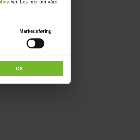
licy
her. Les mer om våre
Markedsføring
OK