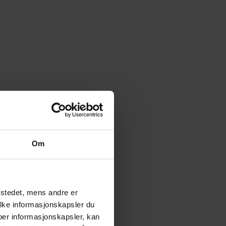
Om
tstedet, mens andre er
ilke informasjonskapsler du
yper informasjonskapsler, kan