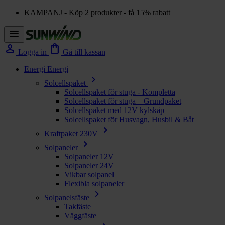
KAMPANJ - Köp 2 produkter - få 15% rabatt
menu
person
shopping_bag
Logga in
Gå till kassan
Energi
Energi
chevron_right
Solcellspaket
Solcellspaket för stuga - Kompletta
Solcellspaket för stuga – Grundpaket
Solcellspaket med 12V kylskåp
Solcellspaket för Husvagn, Husbil & Båt
chevron_right
Kraftpaket 230V
chevron_right
Solpaneler
Solpaneler 12V
Solpaneler 24V
Vikbar solpanel
Flexibla solpaneler
chevron_right
Solpanelsfäste
Takfäste
Väggfäste