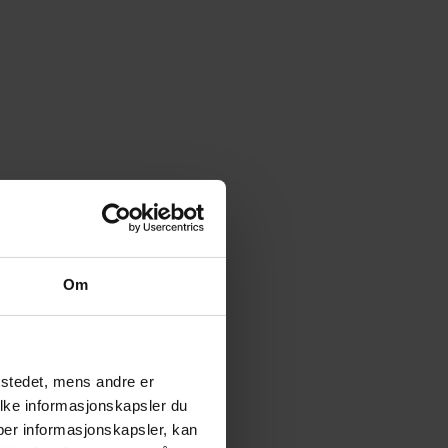
Om
tstedet, mens andre er
ilke informasjonskapsler du
yper informasjonskapsler, kan