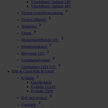
Växelriktare / laddare 24V
Växelriktare / laddare 48V
chevron_right
Victron systemövervakning
chevron_right
Victron tillbehör
chevron_right
Nödström
chevron_right
Elverk
chevron_right
Monteringstillbehör 12V
chevron_right
Monteringskabel
chevron_right
Belysning 12V
chevron_right
Utomhusbelysning
chevron_right
Glödlampor LED 12V
Kök & Gasol
Kök & Gasol
chevron_right
Kylskåp
Gasolkylskåp
Kylskåp 12/24V
Kylskåp 230V
chevron_right
Kyl- och frysbox
chevron_right
Gasolspis