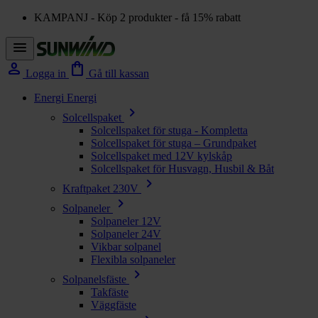
KAMPANJ - Köp 2 produkter - få 15% rabatt
menu
person
shopping_bag
Logga in
Gå till kassan
Energi
Energi
chevron_right
Solcellspaket
Solcellspaket för stuga - Kompletta
Solcellspaket för stuga – Grundpaket
Solcellspaket med 12V kylskåp
Solcellspaket för Husvagn, Husbil & Båt
chevron_right
Kraftpaket 230V
chevron_right
Solpaneler
Solpaneler 12V
Solpaneler 24V
Vikbar solpanel
Flexibla solpaneler
chevron_right
Solpanelsfäste
Takfäste
Väggfäste