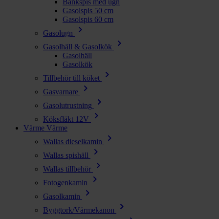
Bänkspis med ugn
Gasolspis 50 cm
Gasolspis 60 cm
chevron_right
Gasolugn
chevron_right
Gasolhäll & Gasolkök
Gasolhäll
Gasolkök
chevron_right
Tillbehör till köket
chevron_right
Gasvarnare
chevron_right
Gasolutrustning
chevron_right
Köksfläkt 12V
Värme
Värme
chevron_right
Wallas dieselkamin
chevron_right
Wallas spishäll
chevron_right
Wallas tillbehör
chevron_right
Fotogenkamin
chevron_right
Gasolkamin
chevron_right
Byggtork/Värmekanon