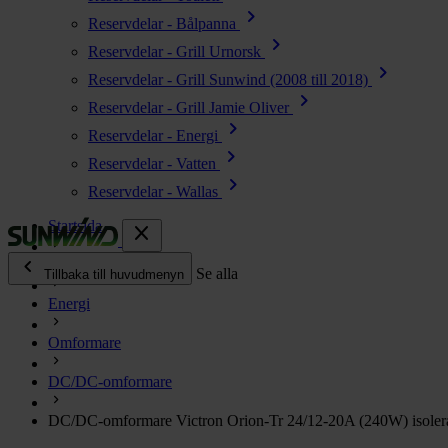
chevron_right
Reservdelar - Bålpanna
chevron_right
Reservdelar - Grill Urnorsk
chevron_right
Reservdelar - Grill Sunwind (2008 till 2018)
chevron_right
Reservdelar - Grill Jamie Oliver
chevron_right
Reservdelar - Energi
chevron_right
Reservdelar - Vatten
chevron_right
Reservdelar - Wallas
Startsida
close
chevron_left
Alla produkter
Se alla
Tillbaka till huvudmenyn
Energi
chevron_right
Energi
Omformare
chevron_right
Kök & Gasol
chevron_right
DC/DC-omformare
Värme
chevron_right
DC/DC-omformare Victron Orion-Tr 24/12-20A (240W) isoler
Vatten