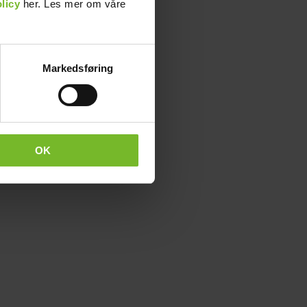
licy
her. Les mer om våre
Markedsføring
OK