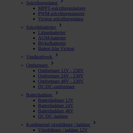
chevron_right
Solcellsregulator
MPPT-solcellsregulatorer
PWM-solcellsregulatorer
Victron solcellsregulator
chevron_right
Solcellsbatterier
Litiumbatterier
AGM-batterier
Blykolbatterier
Batteri från Victron
chevron_right
Vindkraftverk
chevron_right
Omformare
Omformare 12V - 230V
Omformare 24V - 230V
Omformare 48V - 230V
DC/DC-omformare
chevron_right
Batteriladdare
Batteriladdare 12V
Batteriladdare 24V
Batteriladdare 48V
DC/DC-laddare
chevron_right
Kombinerad växelriktare / laddare
Växelriktare / laddare 12V