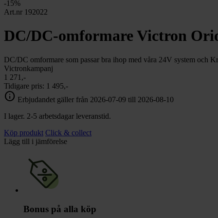
chevron_right
-15%
Toalett
Art.nr 192022
chevron_right
Grill & Fritid
Lacanche
DC/DC-omformare Victron Orion
chevron_right
Reservdelar
DC/DC omformare som passar bra ihop med våra 24V system och Kra
Victronkampanj
1 271,-
Tidigare pris:
1 495,-
info
Erbjudandet gäller från 2026-07-09 till 2026-08-10
I lager. 2-5 arbetsdagar leveranstid.
Köp produkt
Click & collect
Lägg till i jämförelse
Bonus på alla köp