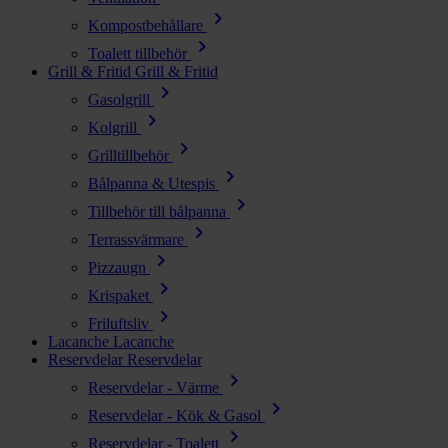
chevron_right
Kompostbehållare
chevron_right
Toalett tillbehör
Grill & Fritid
Grill & Fritid
chevron_right
Gasolgrill
chevron_right
Kolgrill
chevron_right
Grilltillbehör
chevron_right
Bålpanna & Utespis
chevron_right
Tillbehör till bålpanna
chevron_right
Terrassvärmare
chevron_right
Pizzaugn
chevron_right
Krispaket
chevron_right
Friluftsliv
Lacanche
Lacanche
Reservdelar
Reservdelar
chevron_right
Reservdelar - Värme
chevron_right
Reservdelar - Kök & Gasol
chevron_right
Reservdelar - Toalett