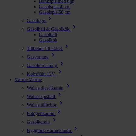
Bänkspis med ugn
Gasolspis 50 cm
Gasolspis 60 cm
chevron_right
Gasolugn
chevron_right
Gasolhäll & Gasolkök
Gasolhäll
Gasolkök
chevron_right
Tillbehör till köket
chevron_right
Gasvarnare
chevron_right
Gasolutrustning
chevron_right
Köksfläkt 12V
Värme
Värme
chevron_right
Wallas dieselkamin
chevron_right
Wallas spishäll
chevron_right
Wallas tillbehör
chevron_right
Fotogenkamin
chevron_right
Gasolkamin
chevron_right
Byggtork/Värmekanon