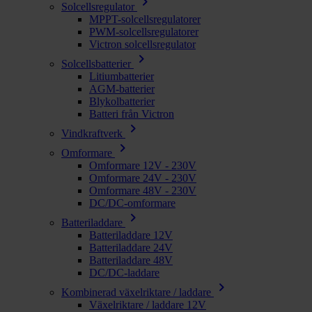
chevron_right
Solcellsregulator
MPPT-solcellsregulatorer
PWM-solcellsregulatorer
Victron solcellsregulator
chevron_right
Solcellsbatterier
Litiumbatterier
AGM-batterier
Blykolbatterier
Batteri från Victron
chevron_right
Vindkraftverk
chevron_right
Omformare
Omformare 12V - 230V
Omformare 24V - 230V
Omformare 48V - 230V
DC/DC-omformare
chevron_right
Batteriladdare
Batteriladdare 12V
Batteriladdare 24V
Batteriladdare 48V
DC/DC-laddare
chevron_right
Kombinerad växelriktare / laddare
Växelriktare / laddare 12V