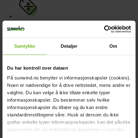
Bonus på alla köp
När du beställer på nätet
Samtykke
Detaljer
Om
Du har kontroll over dataen
På sunwind.no benytter vi informasjonskapsler (cookies).
Click & Collect
Noen er nødvendige for å drive nettstedet, mens andre er
valgfrie. Du kan velge å ikke tillate enkelte typer
Fraktfritt till våra återförsäljare
informasjonskapsler. Du bestemmer selv hvilke
informasjonskapsler du tillater og du kan endre
standardinnstillingene våre. Husk at dersom du ikke
godtar enkelte typer informasjonskapsler, kan det påvirke
opplevelsen din på nettstedet og tjenestene vi kan tilby.
Betala med Klarna
Les mer om vår
cookiepolicy
her. Les mer om våre