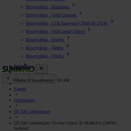
chevron_right
Reservdelar - Bålpanna
chevron_right
Reservdelar - Grill Urnorsk
chevron_right
Reservdelar - Grill Sunwind (2008 till 2018)
chevron_right
Reservdelar - Grill Jamie Oliver
chevron_right
Reservdelar - Energi
chevron_right
Reservdelar - Vatten
chevron_right
Reservdelar - Wallas
Startsida
close
chevron_left
Alla produkter
Se alla
Tillbaka till huvudmenyn
Energi
chevron_right
Energi
Omformare
chevron_right
Kök & Gasol
chevron_right
DC/DC-omformare
Värme
chevron_right
DC/DC-omformare Victron Orion-Tr 48/48-6A (280W)
Vatten
isolerad