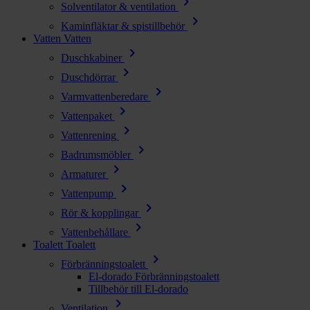
chevron_right
Solventilator & ventilation
chevron_right
Kaminfläktar & spistillbehör
Vatten
Vatten
chevron_right
Duschkabiner
chevron_right
Duschdörrar
chevron_right
Varmvattenberedare
chevron_right
Vattenpaket
chevron_right
Vattenrening
chevron_right
Badrumsmöbler
chevron_right
Armaturer
chevron_right
Vattenpump
chevron_right
Rör & kopplingar
chevron_right
Vattenbehållare
Toalett
Toalett
chevron_right
Förbränningstoalett
El-dorado Förbränningstoalett
Tillbehör till El-dorado
chevron_right
Ventilation