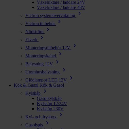
Växelriktare / laddare 24V
Växelriktare / laddare 48V
chevron_right
Victron systemövervakning
chevron_right
Victron tillbehör
chevron_right
Nödström
chevron_right
Elverk
chevron_right
Monteringstillbehör 12V
chevron_right
Monteringskabel
chevron_right
Belysning 12V
chevron_right
Utomhusbelysning
chevron_right
Glödlampor LED 12V
Kök & Gasol
Kök & Gasol
chevron_right
Kylskåp
Gasolkylskåp
Kylskåp 12/24V
Kylskåp 230V
chevron_right
Kyl- och frysbox
chevron_right
Gasolspis