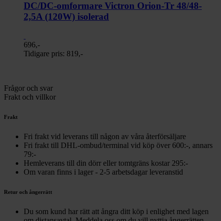
DC/DC-omformare Victron Orion-Tr 48/48-
2,5A (120W) isolerad
696,-
Tidigare pris:
819,-
Frågor och svar
Frakt och villkor
Frakt
Fri frakt vid leverans till någon av våra återförsäljare
Fri frakt till DHL-ombud/terminal vid köp över 600:-, annars
79:-
Hemleverans till din dörr eller tomtgräns kostar 295:-
Om varan finns i lager - 2-5 arbetsdagar leveranstid
Retur och ångerrätt
Du som kund har rätt att ångra ditt köp i enlighet med lagen
om distansavtal. Meddela oss om du vill nyttja ångerrätten