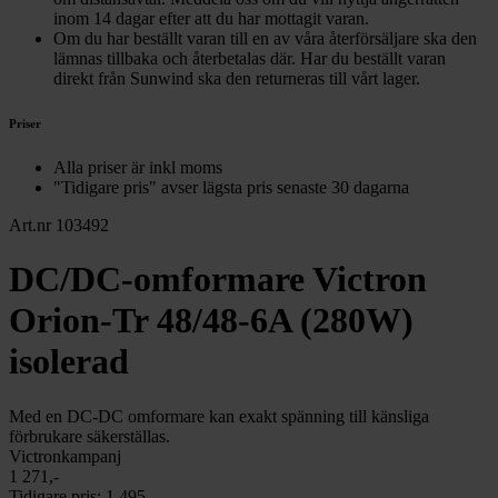
inom 14 dagar efter att du har mottagit varan.
Om du har beställt varan till en av våra återförsäljare ska den
lämnas tillbaka och återbetalas där. Har du beställt varan
direkt från Sunwind ska den returneras till vårt lager.
Priser
Alla priser är inkl moms
"Tidigare pris" avser lägsta pris senaste 30 dagarna
Art.nr 103492
DC/DC-omformare Victron
Orion-Tr 48/48-6A (280W)
isolerad
Med en DC-DC omformare kan exakt spänning till känsliga
förbrukare säkerställas.
Victronkampanj
1 271,-
Tidigare pris:
1 495,-