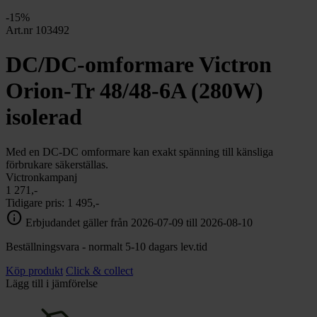
chevron_right
Toalett
-15%
chevron_right
Grill & Fritid
Art.nr 103492
Lacanche
chevron_right
DC/DC-omformare Victron
Reservdelar
Orion-Tr 48/48-6A (280W)
isolerad
Med en DC-DC omformare kan exakt spänning till känsliga
förbrukare säkerställas.
Victronkampanj
1 271,-
Tidigare pris:
1 495,-
info
Erbjudandet gäller från 2026-07-09 till 2026-08-10
Beställningsvara - normalt 5-10 dagars lev.tid
Köp produkt
Click & collect
Lägg till i jämförelse