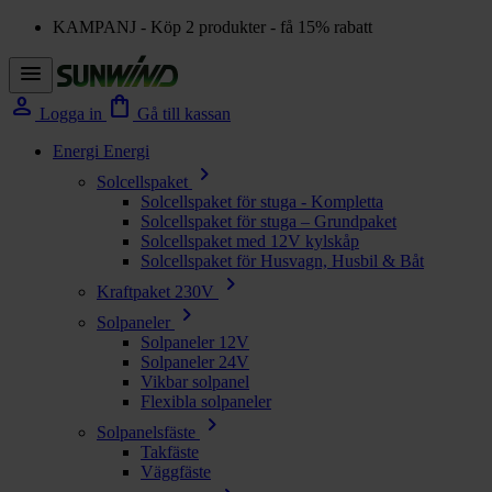
KAMPANJ - Köp 2 produkter - få 15% rabatt
menu
person
shopping_bag
Logga in
Gå till kassan
Energi
Energi
chevron_right
Solcellspaket
Solcellspaket för stuga - Kompletta
Solcellspaket för stuga – Grundpaket
Solcellspaket med 12V kylskåp
Solcellspaket för Husvagn, Husbil & Båt
chevron_right
Kraftpaket 230V
chevron_right
Solpaneler
Solpaneler 12V
Solpaneler 24V
Vikbar solpanel
Flexibla solpaneler
chevron_right
Solpanelsfäste
Takfäste
Väggfäste