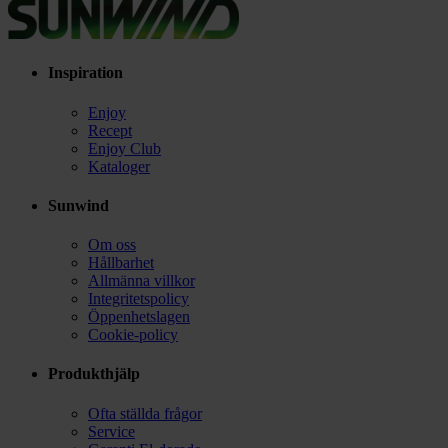
Inspiration
Enjoy
Recept
Enjoy Club
Kataloger
Sunwind
Om oss
Hållbarhet
Allmänna villkor
Integritetspolicy
Öppenhetslagen
Cookie-policy
Produkthjälp
Ofta ställda frågor
Service