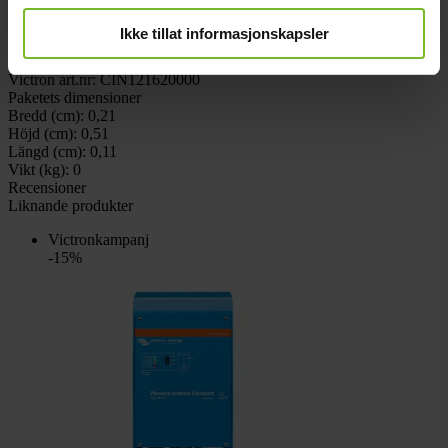
Spänning ut:
230V
Batterispänning:
9,5-17V
Ikke tillat informasjonskapsler
Egenförbrukning:
8 watt
Varumärke:
Victron Energy
Victron art.nr:
CIN121620000
Paketets dimensioner
Bredd (cm):
0,21
Höjd (cm):
0,51
Längd (cm):
0,11
Vikt (kg):
0
Recensioner
Liknande produkter
Victronkampanj
-15%