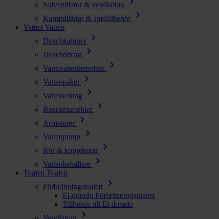
chevron_right
Solventilator & ventilation
chevron_right
Kaminfläktar & spistillbehör
Vatten
Vatten
chevron_right
Duschkabiner
chevron_right
Duschdörrar
chevron_right
Varmvattenberedare
chevron_right
Vattenpaket
chevron_right
Vattenrening
chevron_right
Badrumsmöbler
chevron_right
Armaturer
chevron_right
Vattenpump
chevron_right
Rör & kopplingar
chevron_right
Vattenbehållare
Toalett
Toalett
chevron_right
Förbränningstoalett
El-dorado Förbränningstoalett
Tillbehör till El-dorado
chevron_right
Ventilation