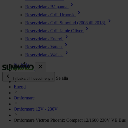
chevron_right
Reservdelar - Bålpanna
chevron_right
Reservdelar - Grill Urnorsk
chevron_right
Reservdelar - Grill Sunwind (2008 till 2018)
chevron_right
Reservdelar - Grill Jamie Oliver
chevron_right
Reservdelar - Energi
chevron_right
Reservdelar - Vatten
chevron_right
Reservdelar - Wallas
Startsida
close
chevron_left
Alla produkter
Se alla
Tillbaka till huvudmenyn
Energi
chevron_right
Energi
Omformare
chevron_right
Kök & Gasol
chevron_right
Omformare 12V - 230V
Värme
chevron_right
Omformare Victron Phoenix Compact 12/1600 230V VE.Bus
Vatten