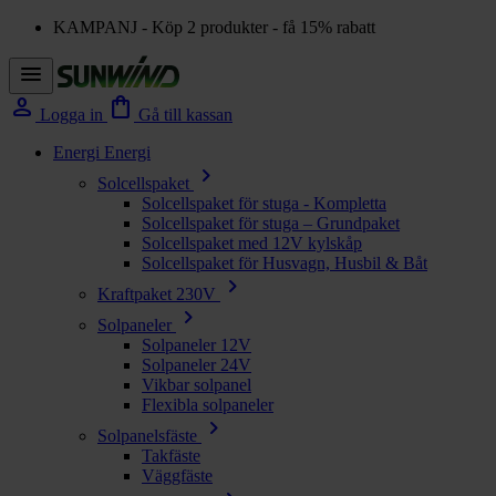
KAMPANJ - Köp 2 produkter - få 15% rabatt
menu
person
shopping_bag
Logga in
Gå till kassan
Energi
Energi
chevron_right
Solcellspaket
Solcellspaket för stuga - Kompletta
Solcellspaket för stuga – Grundpaket
Solcellspaket med 12V kylskåp
Solcellspaket för Husvagn, Husbil & Båt
chevron_right
Kraftpaket 230V
chevron_right
Solpaneler
Solpaneler 12V
Solpaneler 24V
Vikbar solpanel
Flexibla solpaneler
chevron_right
Solpanelsfäste
Takfäste
Väggfäste