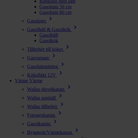
Bänkspis med ugn
Gasolspis 50 cm
Gasolspis 60 cm
chevron_right
Gasolugn
chevron_right
Gasolhäll & Gasolkök
Gasolhäll
Gasolkök
chevron_right
Tillbehör till köket
chevron_right
Gasvarnare
chevron_right
Gasolutrustning
chevron_right
Köksfläkt 12V
Värme
Värme
chevron_right
Wallas dieselkamin
chevron_right
Wallas spishäll
chevron_right
Wallas tillbehör
chevron_right
Fotogenkamin
chevron_right
Gasolkamin
chevron_right
Byggtork/Värmekanon