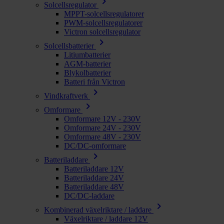
chevron_right
Solcellsregulator
MPPT-solcellsregulatorer
PWM-solcellsregulatorer
Victron solcellsregulator
chevron_right
Solcellsbatterier
Litiumbatterier
AGM-batterier
Blykolbatterier
Batteri från Victron
chevron_right
Vindkraftverk
chevron_right
Omformare
Omformare 12V - 230V
Omformare 24V - 230V
Omformare 48V - 230V
DC/DC-omformare
chevron_right
Batteriladdare
Batteriladdare 12V
Batteriladdare 24V
Batteriladdare 48V
DC/DC-laddare
chevron_right
Kombinerad växelriktare / laddare
Växelriktare / laddare 12V