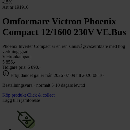
chevron_right
-15%
Toalett
Art.nr 191916
chevron_right
Grill & Fritid
Lacanche
Omformare Victron Phoenix
chevron_right
Reservdelar
Compact 12/1600 230V VE.Bus
Phoenix Inverter Compact är en ren sinusvågsväxelriktare med hög
verkningsgrad.
Victronkampanj
5 856,-
Tidigare pris:
6 890,-
info
Erbjudandet gäller från 2026-07-09 till 2026-08-10
Beställningsvara - normalt 5-10 dagars lev.tid
Köp produkt
Click & collect
Lägg till i jämförelse