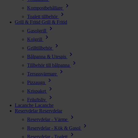
chevron_right
Kompostbehållare
chevron_right
Toalett tillbehör
Grill & Fritid
Grill & Fritid
chevron_right
Gasolgrill
chevron_right
Kolgrill
chevron_right
Grilltillbehör
chevron_right
Bålpanna & Utespis
chevron_right
Tillbehör till bålpanna
chevron_right
Terrassvärmare
chevron_right
Pizzaugn
chevron_right
Krispaket
chevron_right
Friluftsliv
Lacanche
Lacanche
Reservdelar
Reservdelar
chevron_right
Reservdelar - Värme
chevron_right
Reservdelar - Kök & Gasol
chevron_right
Reservdelar - Toalett