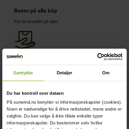
Bonus på alla köp
När du beställer på nätet
Click & Collect
Samtykke
Detaljer
Om
Fraktfritt till våra återförsäljare
Du har kontroll over dataen
På sunwind.no benytter vi informasjonskapsler (cookies).
Noen er nødvendige for å drive nettstedet, mens andre er
Betala med Klarna
valgfrie. Du kan velge å ikke tillate enkelte typer
informasjonskapsler. Du bestemmer selv hvilke
Få varorna först, betala sen