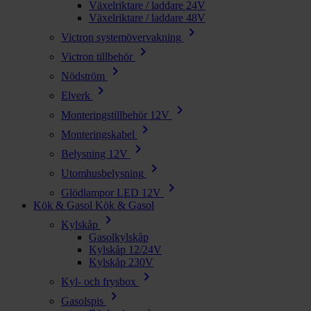
Växelriktare / laddare 24V
Växelriktare / laddare 48V
chevron_right
Victron systemövervakning
chevron_right
Victron tillbehör
chevron_right
Nödström
chevron_right
Elverk
chevron_right
Monteringstillbehör 12V
chevron_right
Monteringskabel
chevron_right
Belysning 12V
chevron_right
Utomhusbelysning
chevron_right
Glödlampor LED 12V
Kök & Gasol
Kök & Gasol
chevron_right
Kylskåp
Gasolkylskåp
Kylskåp 12/24V
Kylskåp 230V
chevron_right
Kyl- och frysbox
chevron_right
Gasolspis