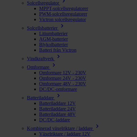
chevron_right
Solcellsregulator
MPPT-solcellsregulatorer
PWM-solcellsregulatorer
Victron solcellsregulator
chevron_right
Solcellsbatterier
Litiumbatterier
AGM-batterier
Blykolbatterier
Batteri från Victron
chevron_right
Vindkraftverk
chevron_right
Omformare
Omformare 12V - 230V
Omformare 24V - 230V
Omformare 48V - 230V
DC/DC-omformare
chevron_right
Batteriladdare
Batteriladdare 12V
Batteriladdare 24V
Batteriladdare 48V
DC/DC-laddare
chevron_right
Kombinerad växelriktare / laddare
Växelriktare / laddare 12V