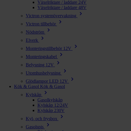
Växelriktare / laddare 24V
Växelriktare / laddare 48V
chevron_right
Victron systemövervakning
chevron_right
Victron tillbehör
chevron_right
Nödström
chevron_right
Elverk
chevron_right
Monteringstillbehör 12V
chevron_right
Monteringskabel
chevron_right
Belysning 12V
chevron_right
Utomhusbelysning
chevron_right
Glödlampor LED 12V
Kök & Gasol
Kök & Gasol
chevron_right
Kylskåp
Gasolkylskåp
Kylskåp 12/24V
Kylskåp 230V
chevron_right
Kyl- och frysbox
chevron_right
Gasolspis