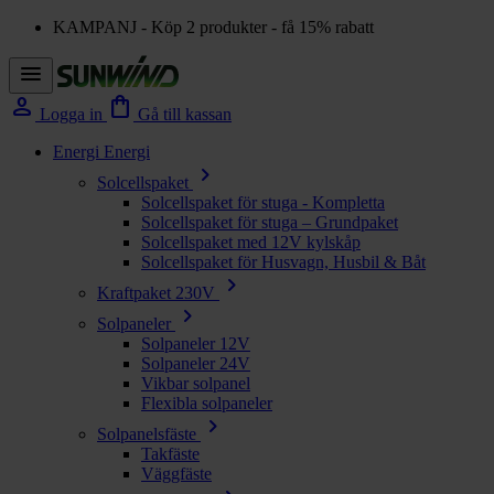
KAMPANJ - Köp 2 produkter - få 15% rabatt
menu
person
shopping_bag
Logga in
Gå till kassan
Energi
Energi
chevron_right
Solcellspaket
Solcellspaket för stuga - Kompletta
Solcellspaket för stuga – Grundpaket
Solcellspaket med 12V kylskåp
Solcellspaket för Husvagn, Husbil & Båt
chevron_right
Kraftpaket 230V
chevron_right
Solpaneler
Solpaneler 12V
Solpaneler 24V
Vikbar solpanel
Flexibla solpaneler
chevron_right
Solpanelsfäste
Takfäste
Väggfäste