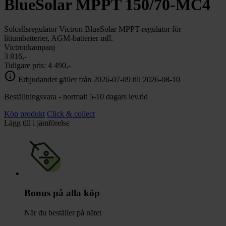
BlueSolar MPPT 150/70-MC4
Solcellsregulator Victron BlueSolar MPPT-regulator för
litiumbatterier, AGM-batterier mfl.
Victronkampanj
3 816,-
Tidigare pris:
4 490,-
info
Erbjudandet gäller från 2026-07-09 till 2026-08-10
Beställningsvara - normalt 5-10 dagars lev.tid
Köp produkt
Click & collect
Lägg till i jämförelse
Bonus på alla köp
När du beställer på nätet