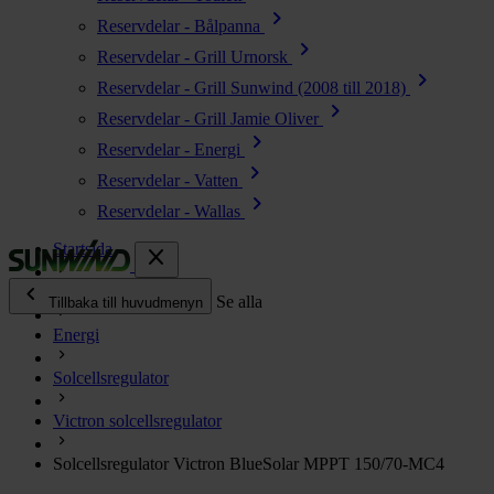
chevron_right
Reservdelar - Bålpanna
chevron_right
Reservdelar - Grill Urnorsk
chevron_right
Reservdelar - Grill Sunwind (2008 till 2018)
chevron_right
Reservdelar - Grill Jamie Oliver
chevron_right
Reservdelar - Energi
chevron_right
Reservdelar - Vatten
chevron_right
Reservdelar - Wallas
Startsida
close
chevron_left
Alla produkter
Se alla
Tillbaka till huvudmenyn
Energi
chevron_right
Energi
Solcellsregulator
chevron_right
Kök & Gasol
chevron_right
Victron solcellsregulator
Värme
chevron_right
Solcellsregulator Victron BlueSolar MPPT 150/70-MC4
Vatten