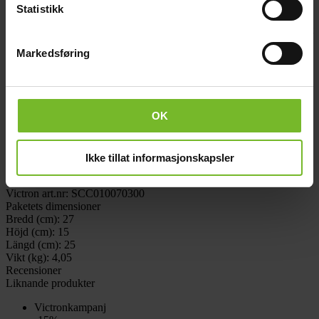
kabel.
Statistikk
BlueSolar 150/70 klarar 150V inspänning och 70A laddström ut mot
batteriet.
Markedsføring
Regulatorn har ej förbrukarutgång. Levereras med MC4-kontakter
för anslutning mot solpaneler
Teknisk data
OK
IP-klass:
IP43
Laddström (ampere):
70A
Lämplig för litium:
Ja
Bluetooth:
Nej
Ikke tillat informasjonskapsler
Förbrukarutgång:
Nej
Varumärke:
Victron Energy
Victron art.nr:
SCC010070300
Paketets dimensioner
Bredd (cm):
27
Höjd (cm):
15
Längd (cm):
25
Vikt (kg):
4,05
Recensioner
Liknande produkter
Victronkampanj