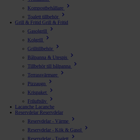
chevron_right
Kompostbehållare
chevron_right
Toalett tillbehör
Grill & Fritid
Grill & Fritid
chevron_right
Gasolgrill
chevron_right
Kolgrill
chevron_right
Grilltillbehör
chevron_right
Bålpanna & Utespis
chevron_right
Tillbehör till bålpanna
chevron_right
Terrassvärmare
chevron_right
Pizzaugn
chevron_right
Krispaket
chevron_right
Friluftsliv
Lacanche
Lacanche
Reservdelar
Reservdelar
chevron_right
Reservdelar - Värme
chevron_right
Reservdelar - Kök & Gasol
chevron_right
Reservdelar - Toalett