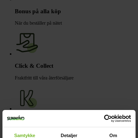
Bonus på alla köp
När du beställer på nätet
Click & Collect
Fraktfritt till våra återförsäljare
Betala med Klarna
Få varorna först, betala sen
Samtykke
Detaljer
Om