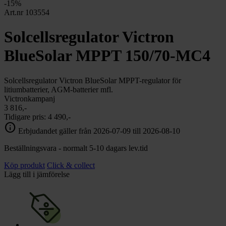
chevron_right
-15%
Toalett
Art.nr 103554
chevron_right
Grill & Fritid
Lacanche
Solcellsregulator Victron
chevron_right
Reservdelar
BlueSolar MPPT 150/70-MC4
Solcellsregulator Victron BlueSolar MPPT-regulator för
litiumbatterier, AGM-batterier mfl.
Victronkampanj
3 816,-
Tidigare pris:
4 490,-
info
Erbjudandet gäller från 2026-07-09 till 2026-08-10
Beställningsvara - normalt 5-10 dagars lev.tid
Köp produkt
Click & collect
Lägg till i jämförelse