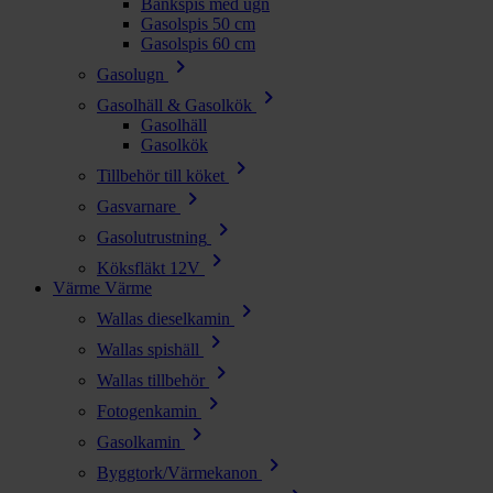
Bänkspis med ugn
Gasolspis 50 cm
Gasolspis 60 cm
chevron_right
Gasolugn
chevron_right
Gasolhäll & Gasolkök
Gasolhäll
Gasolkök
chevron_right
Tillbehör till köket
chevron_right
Gasvarnare
chevron_right
Gasolutrustning
chevron_right
Köksfläkt 12V
Värme
Värme
chevron_right
Wallas dieselkamin
chevron_right
Wallas spishäll
chevron_right
Wallas tillbehör
chevron_right
Fotogenkamin
chevron_right
Gasolkamin
chevron_right
Byggtork/Värmekanon