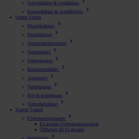
chevron_right
Solventilator & ventilation
chevron_right
Kaminfläktar & spistillbehör
Vatten
Vatten
chevron_right
Duschkabiner
chevron_right
Duschdörrar
chevron_right
Varmvattenberedare
chevron_right
Vattenpaket
chevron_right
Vattenrening
chevron_right
Badrumsmöbler
chevron_right
Armaturer
chevron_right
Vattenpump
chevron_right
Rör & kopplingar
chevron_right
Vattenbehållare
Toalett
Toalett
chevron_right
Förbränningstoalett
El-dorado Förbränningstoalett
Tillbehör till El-dorado
chevron_right
Ventilation