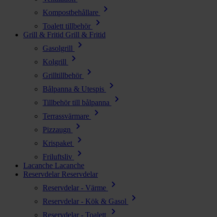
chevron_right
Kompostbehållare
chevron_right
Toalett tillbehör
Grill & Fritid
Grill & Fritid
chevron_right
Gasolgrill
chevron_right
Kolgrill
chevron_right
Grilltillbehör
chevron_right
Bålpanna & Utespis
chevron_right
Tillbehör till bålpanna
chevron_right
Terrassvärmare
chevron_right
Pizzaugn
chevron_right
Krispaket
chevron_right
Friluftsliv
Lacanche
Lacanche
Reservdelar
Reservdelar
chevron_right
Reservdelar - Värme
chevron_right
Reservdelar - Kök & Gasol
chevron_right
Reservdelar - Toalett