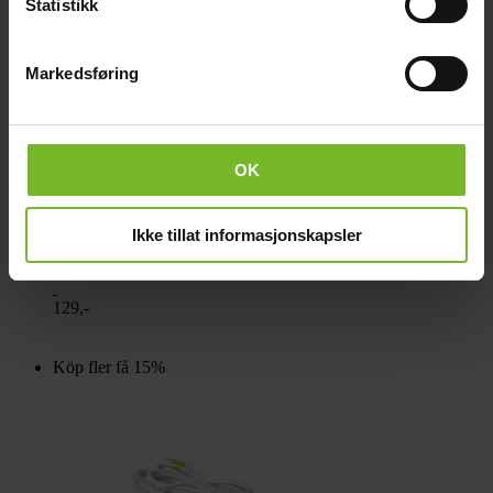
Statistikk
Markedsføring
OK
Ikke tillat informasjonskapsler
Säkringshållare Maxi
129,-
Köp fler få 15%