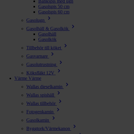
Bänkspis med ugn
Gasolspis 50 cm
Gasolspis 60 cm
chevron_right
Gasolugn
chevron_right
Gasolhäll & Gasolkök
Gasolhäll
Gasolkök
chevron_right
Tillbehör till köket
chevron_right
Gasvarnare
chevron_right
Gasolutrustning
chevron_right
Köksfläkt 12V
Värme
Värme
chevron_right
Wallas dieselkamin
chevron_right
Wallas spishäll
chevron_right
Wallas tillbehör
chevron_right
Fotogenkamin
chevron_right
Gasolkamin
chevron_right
Byggtork/Värmekanon