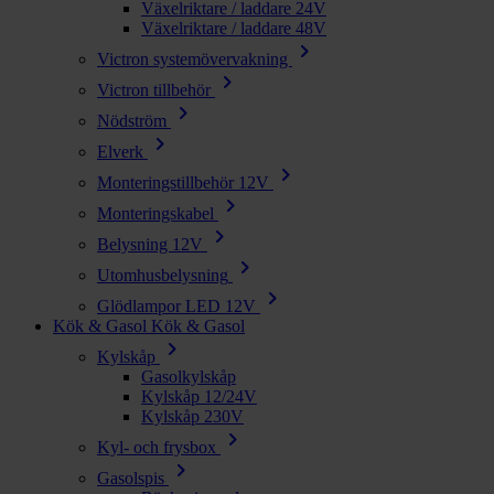
Växelriktare / laddare 24V
Växelriktare / laddare 48V
chevron_right
Victron systemövervakning
chevron_right
Victron tillbehör
chevron_right
Nödström
chevron_right
Elverk
chevron_right
Monteringstillbehör 12V
chevron_right
Monteringskabel
chevron_right
Belysning 12V
chevron_right
Utomhusbelysning
chevron_right
Glödlampor LED 12V
Kök & Gasol
Kök & Gasol
chevron_right
Kylskåp
Gasolkylskåp
Kylskåp 12/24V
Kylskåp 230V
chevron_right
Kyl- och frysbox
chevron_right
Gasolspis