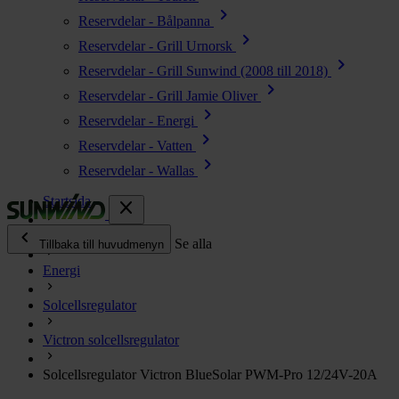
chevron_right
Reservdelar - Bålpanna
chevron_right
Reservdelar - Grill Urnorsk
chevron_right
Reservdelar - Grill Sunwind (2008 till 2018)
chevron_right
Reservdelar - Grill Jamie Oliver
chevron_right
Reservdelar - Energi
chevron_right
Reservdelar - Vatten
chevron_right
Reservdelar - Wallas
Startsida
close
chevron_left
Alla produkter
Se alla
Tillbaka till huvudmenyn
Energi
chevron_right
Energi
Solcellsregulator
chevron_right
Kök & Gasol
chevron_right
Victron solcellsregulator
Värme
chevron_right
Solcellsregulator Victron BlueSolar PWM-Pro 12/24V-20A
Vatten