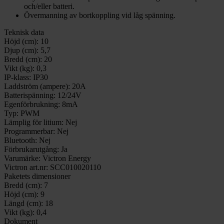
och/eller batteri.
Övermanning av bortkoppling vid låg spänning.
Teknisk data
Höjd (cm):
10
Djup (cm):
5,7
Bredd (cm):
20
Vikt (kg):
0,3
IP-klass:
IP30
Laddström (ampere):
20A
Batterispänning:
12/24V
Egenförbrukning:
8mA
Typ:
PWM
Lämplig för litium:
Nej
Programmerbar:
Nej
Bluetooth:
Nej
Förbrukarutgång:
Ja
Varumärke:
Victron Energy
Victron art.nr:
SCC010020110
Paketets dimensioner
Bredd (cm):
7
Höjd (cm):
9
Längd (cm):
18
Vikt (kg):
0,4
Dokument