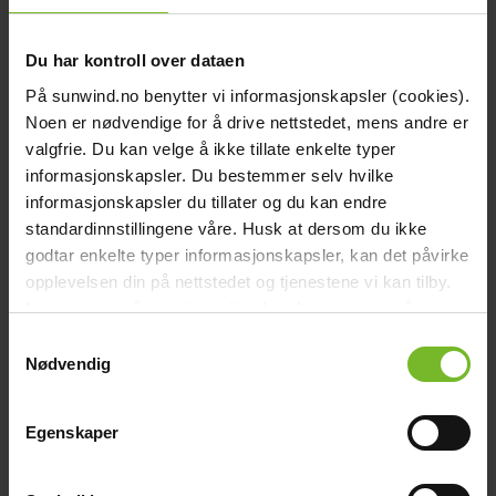
Victronkampanj
-15%
Du har kontroll over dataen
På sunwind.no benytter vi informasjonskapsler (cookies).
Noen er nødvendige for å drive nettstedet, mens andre er
valgfrie. Du kan velge å ikke tillate enkelte typer
informasjonskapsler. Du bestemmer selv hvilke
informasjonskapsler du tillater og du kan endre
standardinnstillingene våre. Husk at dersom du ikke
godtar enkelte typer informasjonskapsler, kan det påvirke
opplevelsen din på nettstedet og tjenestene vi kan tilby.
Extern display till Solcellsregulator Victron
Les mer om vår
cookiepolicy
her. Les mer om våre
BlueSolar PWM-Pro
rutiner for
personvern
her.
Samtykkevalg
Nødvendig
458,-
Tidigare pris:
539,-
Egenskaper
Köp fler få 15%