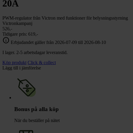
20A
PWM-regulator från Victron med funktioner för belysningsstyrning
Victronkampanj
526,-
Tidigare pris:
619,-
info
Erbjudandet gäller från 2026-07-09 till 2026-08-10
I lager. 2-5 arbetsdagar leveranstid.
Köp produkt
Click & collect
Lägg till i jämförelse
Bonus på alla köp
När du beställer på nätet