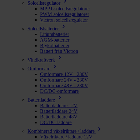
chevron_right
Solcellsregulator
MPPT-solcellsregulatorer
PWM-solcellsregulatorer
Victron solcellsregulator
chevron_right
Solcellsbatterier
Litiumbatterier
AGM-batterier
Blykolbatterier
Batteri från Victron
chevron_right
Vindkraftverk
chevron_right
Omformare
Omformare 12V - 230V
Omformare 24V - 230V
Omformare 48V - 230V
DC/DC-omformare
chevron_right
Batteriladdare
Batteriladdare 12V
Batteriladdare 24V
Batteriladdare 48V
DC/DC-laddare
chevron_right
Kombinerad växelriktare / laddare
Växelriktare / laddare 12V