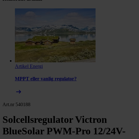
Artikel
Energi
MPPT eller vanlig regulator?
arrow_right_alt
Art.nr 540188
Solcellsregulator Victron
BlueSolar PWM-Pro 12/24V-