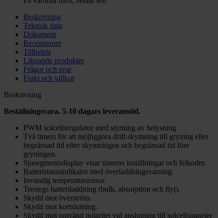
Få varorna först, betala sen
Beskrivning
Teknisk data
Dokument
Recensioner
Tillbehör
Liknande produkter
Frågor och svar
Frakt och villkor
Beskrivning
Beställningsvara. 5-10 dagars leveranstid.
PWM solcellsregulator med styrning av belysning
Två timers för att möjliggöra drift skymning till gryning eller
begränsad tid efter skymningen och begränsad tid före
gryningen.
Sjusegmentsdisplay visar timerns inställningar och felkoder.
Batteristatusindikator med överladdningsvarning.
Invändig temperatursensor.
Trestegs batteriladdning (bulk, absorption och flyt).
Skydd mot överström.
Skydd mot kortslutning.
Skydd mot omvänd polaritet vid anslutning till solcellspaneler