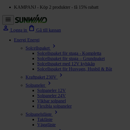
KAMPANJ - Köp 2 produkter - få 15% rabatt
menu
person
shopping_bag
Logga in
Gå till kassan
Energi
Energi
chevron_right
Solcellspaket
Solcellspaket för stuga - Kompletta
Solcellspaket för stuga – Grundpaket
Solcellspaket med 12V kylskåp
Solcellspaket för Husvagn, Husbil & Båt
chevron_right
Kraftpaket 230V
chevron_right
Solpaneler
Solpaneler 12V
Solpaneler 24V
Vikbar solpanel
Flexibla solpaneler
chevron_right
Solpanelsfäste
Takfäste
Väggfäste