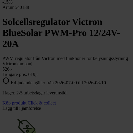
chevron_right
-15%
Toalett
Art.nr 540188
chevron_right
Grill & Fritid
Lacanche
Solcellsregulator Victron
chevron_right
Reservdelar
BlueSolar PWM-Pro 12/24V-
20A
PWM-regulator från Victron med funktioner för belysningsstyrning
Victronkampanj
526,-
Tidigare pris:
619,-
info
Erbjudandet gäller från 2026-07-09 till 2026-08-10
I lager. 2-5 arbetsdagar leveranstid.
Köp produkt
Click & collect
Lägg till i jämförelse