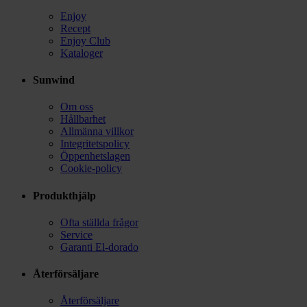
Enjoy
Recept
Enjoy Club
Kataloger
Sunwind
Om oss
Hållbarhet
Allmänna villkor
Integritetspolicy
Öppenhetslagen
Cookie-policy
Produkthjälp
Ofta ställda frågor
Service
Garanti El-dorado
Återförsäljare
Återförsäljare