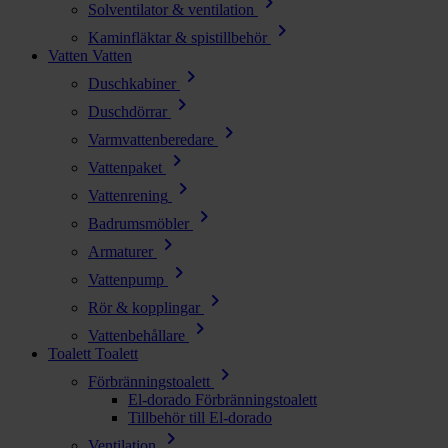
chevron_right
Solventilator & ventilation
chevron_right
Kaminfläktar & spistillbehör
Vatten
Vatten
chevron_right
Duschkabiner
chevron_right
Duschdörrar
chevron_right
Varmvattenberedare
chevron_right
Vattenpaket
chevron_right
Vattenrening
chevron_right
Badrumsmöbler
chevron_right
Armaturer
chevron_right
Vattenpump
chevron_right
Rör & kopplingar
chevron_right
Vattenbehållare
Toalett
Toalett
chevron_right
Förbränningstoalett
El-dorado Förbränningstoalett
Tillbehör till El-dorado
chevron_right
Ventilation