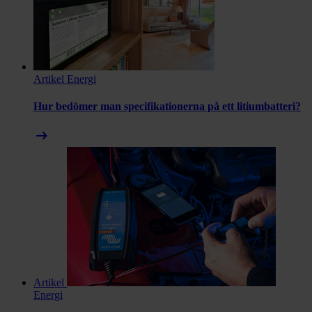
Artikel
Energi
Hur bedömer man specifikationerna på ett litiumbatteri?
arrow_right_alt
Artikel
Energi