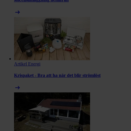
arrow_right_alt
Artikel
Energi
Krispaket - Bra att ha när det blir strömlöst
arrow_right_alt