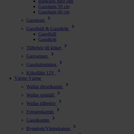
Bänkspis med ugn
Gasolspis 50 cm
Gasolspis 60 cm
chevron_right
Gasolugn
chevron_right
Gasolhäll & Gasolkök
Gasolhäll
Gasolkök
chevron_right
Tillbehör till köket
chevron_right
Gasvarnare
chevron_right
Gasolutrustning
chevron_right
Köksfläkt 12V
Värme
Värme
chevron_right
Wallas dieselkamin
chevron_right
Wallas spishäll
chevron_right
Wallas tillbehör
chevron_right
Fotogenkamin
chevron_right
Gasolkamin
chevron_right
Byggtork/Värmekanon