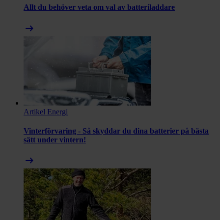
Allt du behöver veta om val av batteriladdare
arrow_right_alt
Artikel
Energi
Vinterförvaring - Så skyddar du dina batterier på bästa
sätt under vintern!
arrow_right_alt