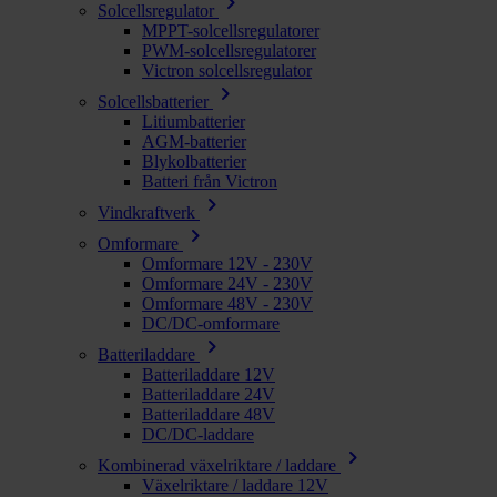
chevron_right
Solcellsregulator
MPPT-solcellsregulatorer
PWM-solcellsregulatorer
Victron solcellsregulator
chevron_right
Solcellsbatterier
Litiumbatterier
AGM-batterier
Blykolbatterier
Batteri från Victron
chevron_right
Vindkraftverk
chevron_right
Omformare
Omformare 12V - 230V
Omformare 24V - 230V
Omformare 48V - 230V
DC/DC-omformare
chevron_right
Batteriladdare
Batteriladdare 12V
Batteriladdare 24V
Batteriladdare 48V
DC/DC-laddare
chevron_right
Kombinerad växelriktare / laddare
Växelriktare / laddare 12V