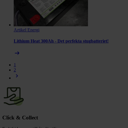
Artikel
Energi
Lithium Heat 300Ah - Det perfekta stugbatteriet!
arrow_right_alt
1
2
chevron_right
Click & Collect