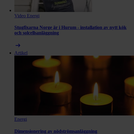
Video
Energi
Stugfixarna Norge är i Hurum - installation av nytt kök
och solcellsanläggning
arrow_right_alt
Artikel
Energi
Dimensionering av nödströmsanläggning