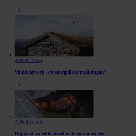
arrow_right_alt
Artikel
Energi
Vindkraftverk - ett energitillskott till stugan?
arrow_right_alt
Artikel
Energi
Uppgradera fritidshuset med egen solenergi