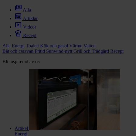
chevron_right
Toalett
full_coverage
chevron_right
Alla
Grill & Fritid
newsmode
Lacanche
Artiklar
smart_display
chevron_right
Videor
Reservdelar
chef_hat
Recept
Alla
Energi
Toalett
Kök och gasol
Värme
Vatten
Båt och caravan
Fritid
Sunwind-nytt
Grill och Trädgård
Recept
Bli inspirerad av oss
Artikel
Energi