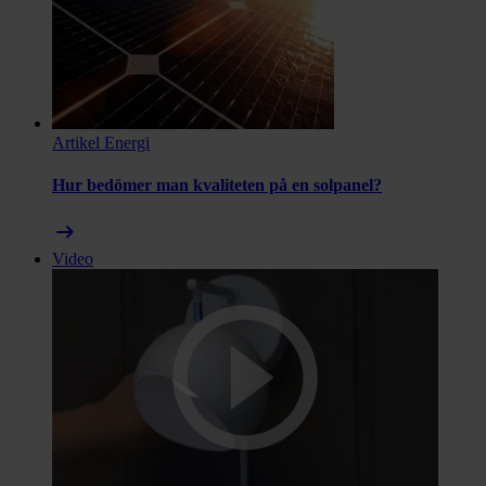
Artikel
Energi
Hur bedömer man kvaliteten på en solpanel?
arrow_right_alt
Video