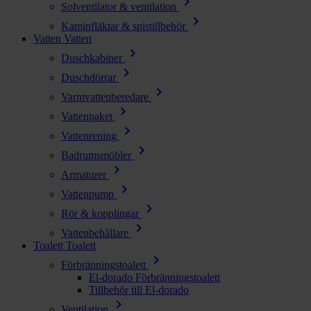
chevron_right
Solventilator & ventilation
chevron_right
Kaminfläktar & spistillbehör
Vatten
Vatten
chevron_right
Duschkabiner
chevron_right
Duschdörrar
chevron_right
Varmvattenberedare
chevron_right
Vattenpaket
chevron_right
Vattenrening
chevron_right
Badrumsmöbler
chevron_right
Armaturer
chevron_right
Vattenpump
chevron_right
Rör & kopplingar
chevron_right
Vattenbehållare
Toalett
Toalett
chevron_right
Förbränningstoalett
El-dorado Förbränningstoalett
Tillbehör till El-dorado
chevron_right
Ventilation