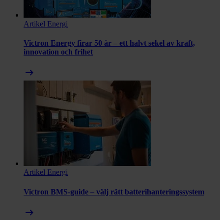
Artikel
Energi
Victron Energy firar 50 år – ett halvt sekel av kraft,
innovation och frihet
arrow_right_alt
Artikel
Energi
Victron BMS-guide – välj rätt batterihanteringssystem
arrow_right_alt