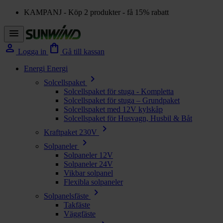
KAMPANJ - Köp 2 produkter - få 15% rabatt
menu
person
shopping_bag
Logga in
Gå till kassan
Energi
Energi
chevron_right
Solcellspaket
Solcellspaket för stuga - Kompletta
Solcellspaket för stuga – Grundpaket
Solcellspaket med 12V kylskåp
Solcellspaket för Husvagn, Husbil & Båt
chevron_right
Kraftpaket 230V
chevron_right
Solpaneler
Solpaneler 12V
Solpaneler 24V
Vikbar solpanel
Flexibla solpaneler
chevron_right
Solpanelsfäste
Takfäste
Väggfäste