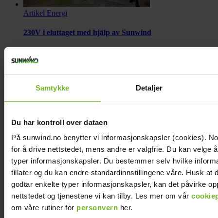
Artikel
Energi
230V i eluttaget med hjälp av Sunwind
arrow_right_alt
Samtykke
Detaljer
Du har kontroll over dataen
Artikel
Energi
På sunwind.no benytter vi informasjonskapsler (cookies). N
Så bra fungerar kraftpaketet i vår stuga
for å drive nettstedet, mens andre er valgfrie. Du kan velge å 
typer informasjonskapsler. Du bestemmer selv hvilke inform
arrow_right_alt
tillater og du kan endre standardinnstillingene våre. Husk at
godtar enkelte typer informasjonskapsler, kan det påvirke op
nettstedet og tjenestene vi kan tilby. Les mer om vår
cookiep
om våre rutiner for
personvern
her.