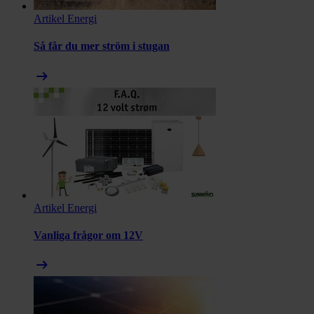
Artikel
Energi
Så får du mer ström i stugan
arrow_right_alt
Artikel
Energi
Vanliga frågor om 12V
arrow_right_alt