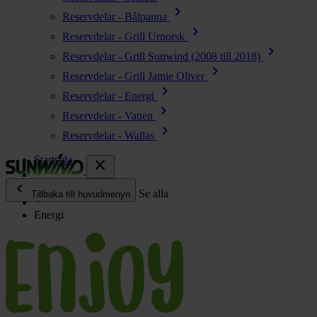
chevron_right
Reservdelar - Bålpanna
chevron_right
Reservdelar - Grill Urnorsk
chevron_right
Reservdelar - Grill Sunwind (2008 till 2018)
chevron_right
Reservdelar - Grill Jamie Oliver
chevron_right
Reservdelar - Energi
chevron_right
Reservdelar - Vatten
chevron_right
Reservdelar - Wallas
Startsida
close
chevron_left
Enjoy
Se alla
Tillbaka till huvudmenyn
Energi
chevron_right
Energi
chevron_right
Kök & Gasol
chevron_right
Värme
chevron_right
Vatten