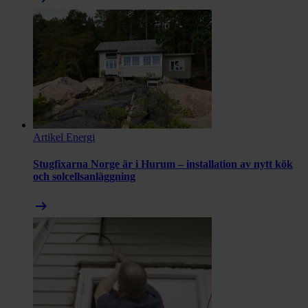
Artikel
Energi
Stugfixarna Norge är i Hurum – installation av nytt kök
och solcellsanläggning
arrow_right_alt