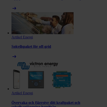
arrow_right_alt
Artikel
Energi
Solcellspaket för off-grid
arrow_right_alt
Artikel
Energi
Övervaka och fjärrstyr ditt kraftpaket och
solcellsanläggning hemifrån