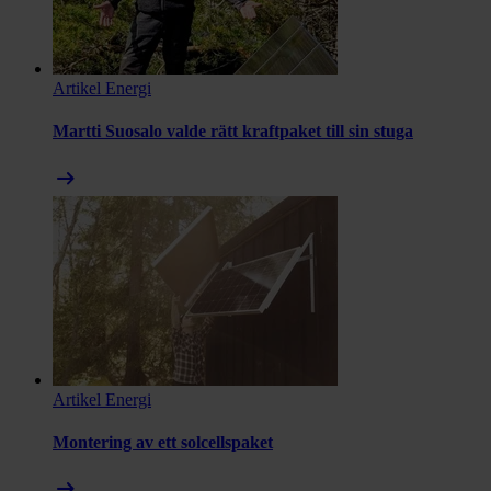
Artikel
Energi
Martti Suosalo valde rätt kraftpaket till sin stuga
arrow_right_alt
Artikel
Energi
Montering av ett solcellspaket
arrow_right_alt