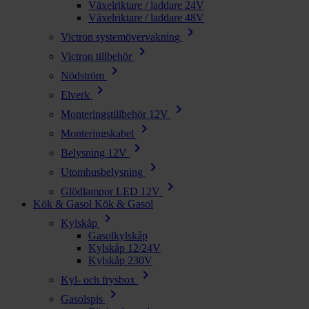
Växelriktare / laddare 24V
Växelriktare / laddare 48V
chevron_right
Victron systemövervakning
chevron_right
Victron tillbehör
chevron_right
Nödström
chevron_right
Elverk
chevron_right
Monteringstillbehör 12V
chevron_right
Monteringskabel
chevron_right
Belysning 12V
chevron_right
Utomhusbelysning
chevron_right
Glödlampor LED 12V
Kök & Gasol
Kök & Gasol
chevron_right
Kylskåp
Gasolkylskåp
Kylskåp 12/24V
Kylskåp 230V
chevron_right
Kyl- och frysbox
chevron_right
Gasolspis