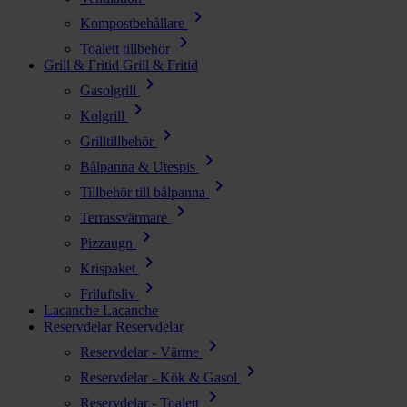
chevron_right
Kompostbehållare
chevron_right
Toalett tillbehör
Grill & Fritid
Grill & Fritid
chevron_right
Gasolgrill
chevron_right
Kolgrill
chevron_right
Grilltillbehör
chevron_right
Bålpanna & Utespis
chevron_right
Tillbehör till bålpanna
chevron_right
Terrassvärmare
chevron_right
Pizzaugn
chevron_right
Krispaket
chevron_right
Friluftsliv
Lacanche
Lacanche
Reservdelar
Reservdelar
chevron_right
Reservdelar - Värme
chevron_right
Reservdelar - Kök & Gasol
chevron_right
Reservdelar - Toalett