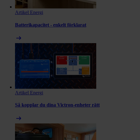
Artikel
Energi
Batterikapacitet - enkelt förklarat
arrow_right_alt
Artikel
Energi
Så kopplar du dina Victron-enheter rätt
arrow_right_alt