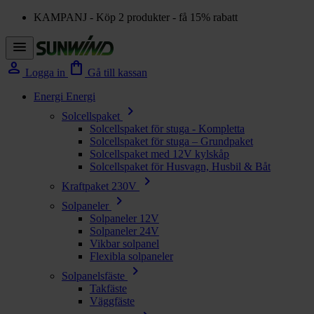
KAMPANJ - Köp 2 produkter - få 15% rabatt
menu
person
shopping_bag
Logga in
Gå till kassan
Energi
Energi
chevron_right
Solcellspaket
Solcellspaket för stuga - Kompletta
Solcellspaket för stuga – Grundpaket
Solcellspaket med 12V kylskåp
Solcellspaket för Husvagn, Husbil & Båt
chevron_right
Kraftpaket 230V
chevron_right
Solpaneler
Solpaneler 12V
Solpaneler 24V
Vikbar solpanel
Flexibla solpaneler
chevron_right
Solpanelsfäste
Takfäste
Väggfäste