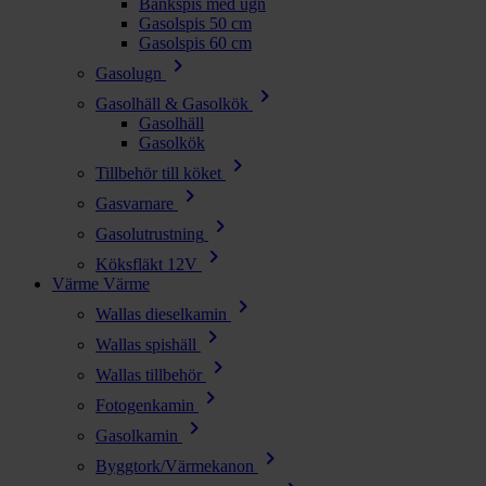
Bänkspis med ugn
Gasolspis 50 cm
Gasolspis 60 cm
chevron_right
Gasolugn
chevron_right
Gasolhäll & Gasolkök
Gasolhäll
Gasolkök
chevron_right
Tillbehör till köket
chevron_right
Gasvarnare
chevron_right
Gasolutrustning
chevron_right
Köksfläkt 12V
Värme
Värme
chevron_right
Wallas dieselkamin
chevron_right
Wallas spishäll
chevron_right
Wallas tillbehör
chevron_right
Fotogenkamin
chevron_right
Gasolkamin
chevron_right
Byggtork/Värmekanon