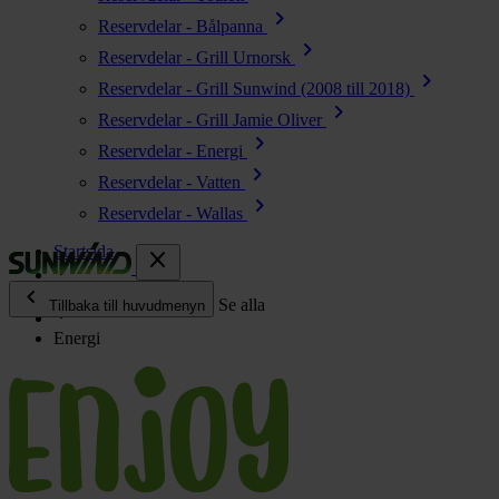
chevron_right
Reservdelar - Bålpanna
chevron_right
Reservdelar - Grill Urnorsk
chevron_right
Reservdelar - Grill Sunwind (2008 till 2018)
chevron_right
Reservdelar - Grill Jamie Oliver
chevron_right
Reservdelar - Energi
chevron_right
Reservdelar - Vatten
chevron_right
Reservdelar - Wallas
Startsida
close
chevron_left
Enjoy
Se alla
Tillbaka till huvudmenyn
Energi
chevron_right
Energi
chevron_right
Kök & Gasol
chevron_right
Värme
chevron_right
Vatten