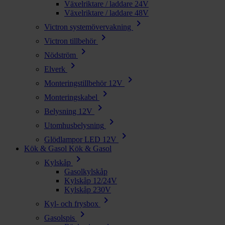
Växelriktare / laddare 24V
Växelriktare / laddare 48V
chevron_right
Victron systemövervakning
chevron_right
Victron tillbehör
chevron_right
Nödström
chevron_right
Elverk
chevron_right
Monteringstillbehör 12V
chevron_right
Monteringskabel
chevron_right
Belysning 12V
chevron_right
Utomhusbelysning
chevron_right
Glödlampor LED 12V
Kök & Gasol
Kök & Gasol
chevron_right
Kylskåp
Gasolkylskåp
Kylskåp 12/24V
Kylskåp 230V
chevron_right
Kyl- och frysbox
chevron_right
Gasolspis