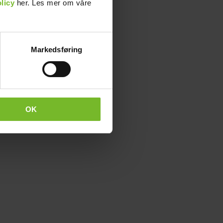
licy
her. Les mer om våre
Markedsføring
OK