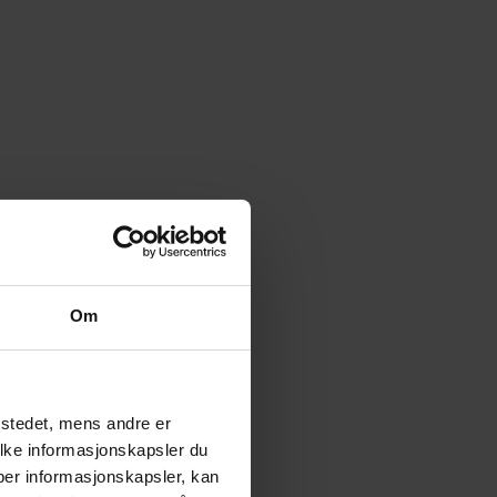
Om
tstedet, mens andre er
ilke informasjonskapsler du
yper informasjonskapsler, kan