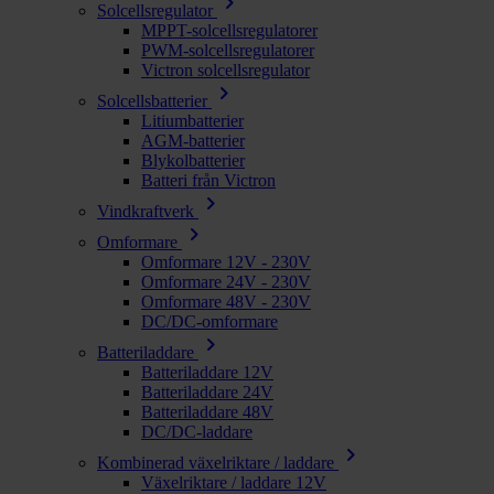
chevron_right
Solcellsregulator
MPPT-solcellsregulatorer
PWM-solcellsregulatorer
Victron solcellsregulator
chevron_right
Solcellsbatterier
Litiumbatterier
AGM-batterier
Blykolbatterier
Batteri från Victron
chevron_right
Vindkraftverk
chevron_right
Omformare
Omformare 12V - 230V
Omformare 24V - 230V
Omformare 48V - 230V
DC/DC-omformare
chevron_right
Batteriladdare
Batteriladdare 12V
Batteriladdare 24V
Batteriladdare 48V
DC/DC-laddare
chevron_right
Kombinerad växelriktare / laddare
Växelriktare / laddare 12V