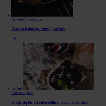
Artikel
Kök och gasol
Över- och undervärme i gasolspis
arrow_right_alt
Artikel
Kök och gasol
Så gör du för att säkerställa en god mathygien i