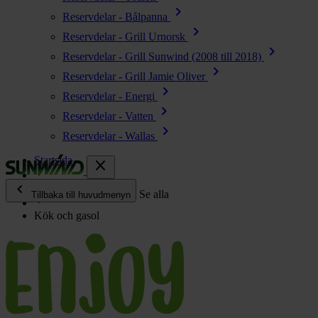
chevron_right
Reservdelar - Bålpanna
chevron_right
Reservdelar - Grill Urnorsk
chevron_right
Reservdelar - Grill Sunwind (2008 till 2018)
chevron_right
Reservdelar - Grill Jamie Oliver
chevron_right
Reservdelar - Energi
chevron_right
Reservdelar - Vatten
chevron_right
Reservdelar - Wallas
Startsida
close
chevron_left
Enjoy
Se alla
Tillbaka till huvudmenyn
Kök och gasol
chevron_right
Energi
chevron_right
Kök & Gasol
chevron_right
Värme
chevron_right
Vatten