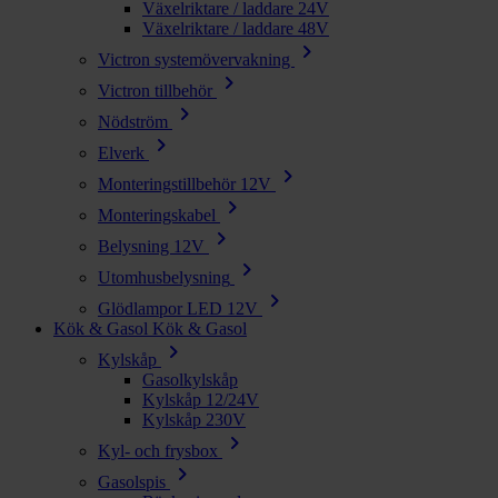
Växelriktare / laddare 24V
Växelriktare / laddare 48V
chevron_right
Victron systemövervakning
chevron_right
Victron tillbehör
chevron_right
Nödström
chevron_right
Elverk
chevron_right
Monteringstillbehör 12V
chevron_right
Monteringskabel
chevron_right
Belysning 12V
chevron_right
Utomhusbelysning
chevron_right
Glödlampor LED 12V
Kök & Gasol
Kök & Gasol
chevron_right
Kylskåp
Gasolkylskåp
Kylskåp 12/24V
Kylskåp 230V
chevron_right
Kyl- och frysbox
chevron_right
Gasolspis