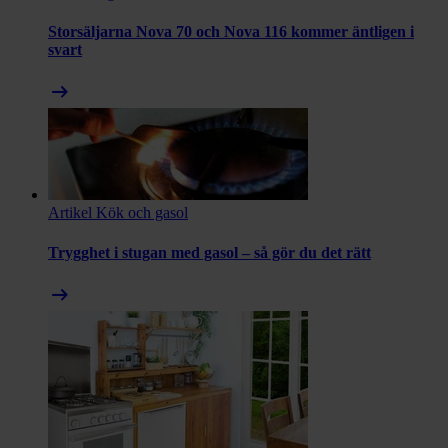
Storsäljarna Nova 70 och Nova 116 kommer äntligen i
svart
arrow_right_alt
Artikel
Kök och gasol
Trygghet i stugan med gasol – så gör du det rätt
arrow_right_alt