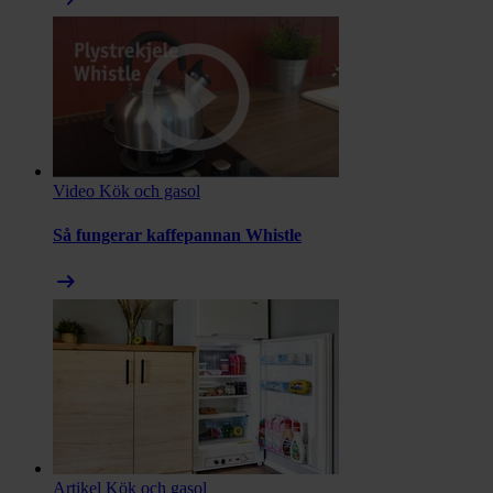
Video
Kök och gasol
Så fungerar kaffepannan Whistle
arrow_right_alt
Artikel
Kök och gasol