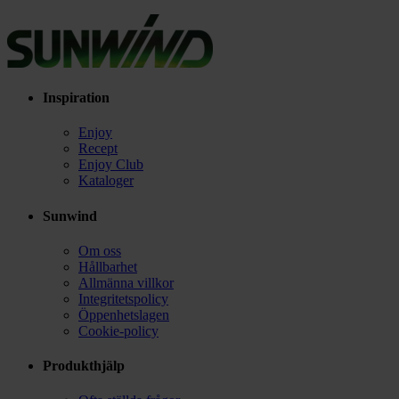
Inspiration
Enjoy
Recept
Enjoy Club
Kataloger
Sunwind
Om oss
Hållbarhet
Allmänna villkor
Integritetspolicy
Öppenhetslagen
Cookie-policy
Produkthjälp