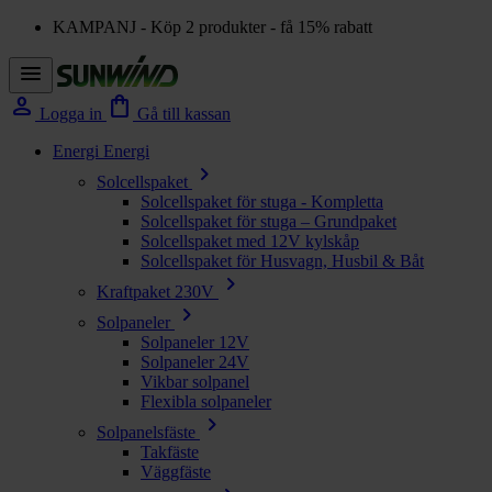
KAMPANJ - Köp 2 produkter - få 15% rabatt
menu
person
shopping_bag
Logga in
Gå till kassan
Energi
Energi
chevron_right
Solcellspaket
Solcellspaket för stuga - Kompletta
Solcellspaket för stuga – Grundpaket
Solcellspaket med 12V kylskåp
Solcellspaket för Husvagn, Husbil & Båt
chevron_right
Kraftpaket 230V
chevron_right
Solpaneler
Solpaneler 12V
Solpaneler 24V
Vikbar solpanel
Flexibla solpaneler
chevron_right
Solpanelsfäste
Takfäste
Väggfäste