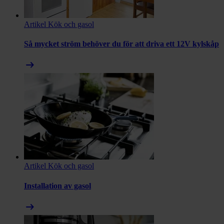
Artikel
Kök och gasol
Så mycket ström behöver du för att driva ett 12V kylskåp
arrow_right_alt
Artikel
Kök och gasol
Installation av gasol
arrow_right_alt