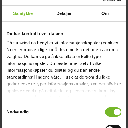
Kök och gasol
Ny gasolspis? Detta är fördelarna med Chef Pro
Samtykke
Detaljer
Om
arrow_right_alt
Du har kontroll over dataen
På sunwind.no benytter vi informasjonskapsler (cookies).
Noen er nødvendige for å drive nettstedet, mens andre er
valgfrie. Du kan velge å ikke tillate enkelte typer
informasjonskapsler. Du bestemmer selv hvilke
informasjonskapsler du tillater og du kan endre
standardinnstillingene våre. Husk at dersom du ikke
Artikel
Kök och gasol
godtar enkelte typer informasjonskapsler, kan det påvirke
opplevelsen din på nettstedet og tjenestene vi kan tilby.
Gasolspis i stugan – läs experternas tips
Les mer om vår
cookiepolicy
her. Les mer om våre
rutiner for
personvern
her.
arrow_right_alt
Samtykkevalg
Nødvendig