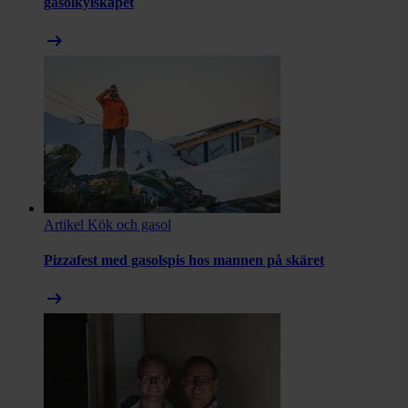
gasolkylskåpet
arrow_right_alt
Artikel
Kök och gasol
Pizzafest med gasolspis hos mannen på skäret
arrow_right_alt