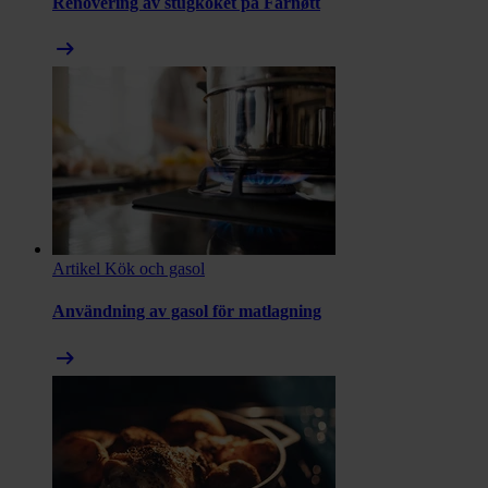
Renovering av stugköket på Fårnøtt
arrow_right_alt
Artikel
Kök och gasol
Användning av gasol för matlagning
arrow_right_alt