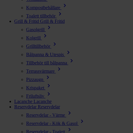
chevron_right
Kompostbehållare
chevron_right
Toalett tillbehör
Grill & Fritid
Grill & Fritid
chevron_right
Gasolgrill
chevron_right
Kolgrill
chevron_right
Grilltillbehör
chevron_right
Bålpanna & Utespis
chevron_right
Tillbehör till bålpanna
chevron_right
Terrassvärmare
chevron_right
Pizzaugn
chevron_right
Krispaket
chevron_right
Friluftsliv
Lacanche
Lacanche
Reservdelar
Reservdelar
chevron_right
Reservdelar - Värme
chevron_right
Reservdelar - Kök & Gasol
chevron_right
Reservdelar - Toalett