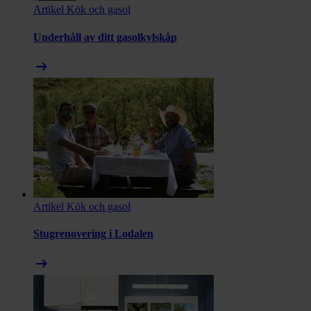
Artikel
Kök och gasol
Underhåll av ditt gasolkylskåp
arrow_right_alt
Artikel
Kök och gasol
Stugrenovering i Lodalen
arrow_right_alt