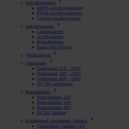
chevron_right
Solcellsregulator
MPPT-solcellsregulatorer
PWM-solcellsregulatorer
Victron solcellsregulator
chevron_right
Solcellsbatterier
Litiumbatterier
AGM-batterier
Blykolbatterier
Batteri från Victron
chevron_right
Vindkraftverk
chevron_right
Omformare
Omformare 12V - 230V
Omformare 24V - 230V
Omformare 48V - 230V
DC/DC-omformare
chevron_right
Batteriladdare
Batteriladdare 12V
Batteriladdare 24V
Batteriladdare 48V
DC/DC-laddare
chevron_right
Kombinerad växelriktare / laddare
Växelriktare / laddare 12V