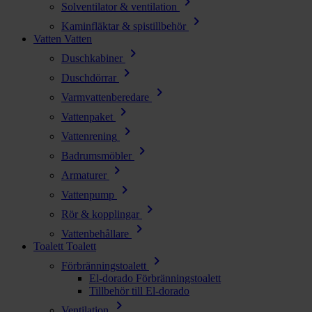
chevron_right
Solventilator & ventilation
chevron_right
Kaminfläktar & spistillbehör
Vatten
Vatten
chevron_right
Duschkabiner
chevron_right
Duschdörrar
chevron_right
Varmvattenberedare
chevron_right
Vattenpaket
chevron_right
Vattenrening
chevron_right
Badrumsmöbler
chevron_right
Armaturer
chevron_right
Vattenpump
chevron_right
Rör & kopplingar
chevron_right
Vattenbehållare
Toalett
Toalett
chevron_right
Förbränningstoalett
El-dorado Förbränningstoalett
Tillbehör till El-dorado
chevron_right
Ventilation