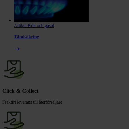
Artikel
Kök och gasol
Tändsäkring
arrow_right_alt
Click & Collect
Fraktfri leverans till återförsäljare