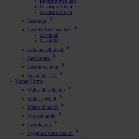
Bänkspis med ugn
Gasolspis 50 cm
Gasolspis 60 cm
chevron_right
Gasolugn
chevron_right
Gasolhäll & Gasolkök
Gasolhäll
Gasolkök
chevron_right
Tillbehör till köket
chevron_right
Gasvarnare
chevron_right
Gasolutrustning
chevron_right
Köksfläkt 12V
Värme
Värme
chevron_right
Wallas dieselkamin
chevron_right
Wallas spishäll
chevron_right
Wallas tillbehör
chevron_right
Fotogenkamin
chevron_right
Gasolkamin
chevron_right
Byggtork/Värmekanon