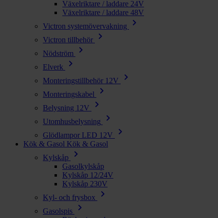
Växelriktare / laddare 24V
Växelriktare / laddare 48V
chevron_right
Victron systemövervakning
chevron_right
Victron tillbehör
chevron_right
Nödström
chevron_right
Elverk
chevron_right
Monteringstillbehör 12V
chevron_right
Monteringskabel
chevron_right
Belysning 12V
chevron_right
Utomhusbelysning
chevron_right
Glödlampor LED 12V
Kök & Gasol
Kök & Gasol
chevron_right
Kylskåp
Gasolkylskåp
Kylskåp 12/24V
Kylskåp 230V
chevron_right
Kyl- och frysbox
chevron_right
Gasolspis