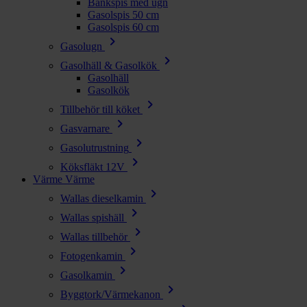
Bänkspis med ugn
Gasolspis 50 cm
Gasolspis 60 cm
chevron_right
Gasolugn
chevron_right
Gasolhäll & Gasolkök
Gasolhäll
Gasolkök
chevron_right
Tillbehör till köket
chevron_right
Gasvarnare
chevron_right
Gasolutrustning
chevron_right
Köksfläkt 12V
Värme
Värme
chevron_right
Wallas dieselkamin
chevron_right
Wallas spishäll
chevron_right
Wallas tillbehör
chevron_right
Fotogenkamin
chevron_right
Gasolkamin
chevron_right
Byggtork/Värmekanon