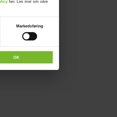
licy
her. Les mer om våre
Markedsføring
OK