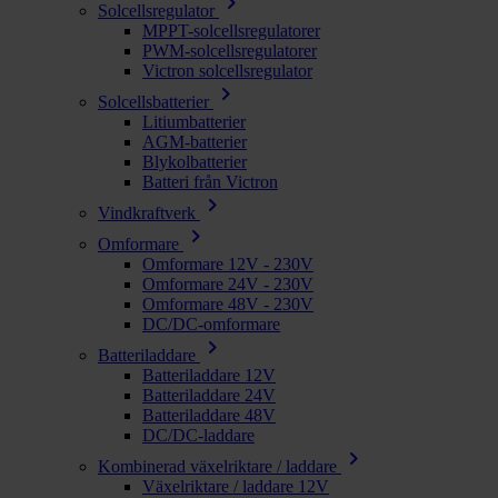
chevron_right
Solcellsregulator
MPPT-solcellsregulatorer
PWM-solcellsregulatorer
Victron solcellsregulator
chevron_right
Solcellsbatterier
Litiumbatterier
AGM-batterier
Blykolbatterier
Batteri från Victron
chevron_right
Vindkraftverk
chevron_right
Omformare
Omformare 12V - 230V
Omformare 24V - 230V
Omformare 48V - 230V
DC/DC-omformare
chevron_right
Batteriladdare
Batteriladdare 12V
Batteriladdare 24V
Batteriladdare 48V
DC/DC-laddare
chevron_right
Kombinerad växelriktare / laddare
Växelriktare / laddare 12V