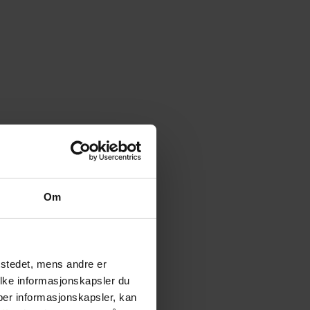
Om
tstedet, mens andre er
ilke informasjonskapsler du
yper informasjonskapsler, kan