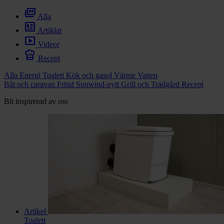
chevron_right
Toalett
full_coverage
chevron_right
Alla
Grill & Fritid
newsmode
Lacanche
Artiklar
smart_display
chevron_right
Videor
Reservdelar
chef_hat
Recept
Alla
Energi
Toalett
Kök och gasol
Värme
Vatten
Båt och caravan
Fritid
Sunwind-nytt
Grill och Trädgård
Recept
Bli inspirerad av oss
Artikel
Toalett