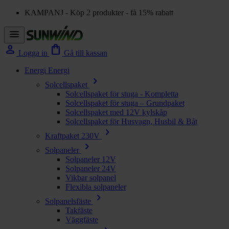
KAMPANJ - Köp 2 produkter - få 15% rabatt
menu
person
shopping_bag
Logga in
Gå till kassan
Energi
Energi
chevron_right
Solcellspaket
Solcellspaket för stuga - Kompletta
Solcellspaket för stuga – Grundpaket
Solcellspaket med 12V kylskåp
Solcellspaket för Husvagn, Husbil & Båt
chevron_right
Kraftpaket 230V
chevron_right
Solpaneler
Solpaneler 12V
Solpaneler 24V
Vikbar solpanel
Flexibla solpaneler
chevron_right
Solpanelsfäste
Takfäste
Väggfäste