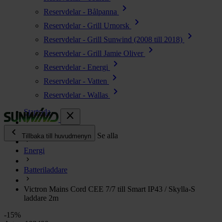
chevron_right
Reservdelar - Bålpanna
chevron_right
Reservdelar - Grill Urnorsk
chevron_right
Reservdelar - Grill Sunwind (2008 till 2018)
chevron_right
Reservdelar - Grill Jamie Oliver
chevron_right
Reservdelar - Energi
chevron_right
Reservdelar - Vatten
chevron_right
Reservdelar - Wallas
Startsida
close
chevron_left
Alla produkter
Se alla
Tillbaka till huvudmenyn
Energi
chevron_right
Energi
Batteriladdare
chevron_right
Kök & Gasol
chevron_right
Victron Mains Cord CEE 7/7 till Smart IP43 / Skylla-S
Värme
laddare 2m
chevron_right
Vatten
-15%