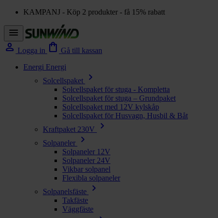
KAMPANJ - Köp 2 produkter - få 15% rabatt
menu
person
shopping_bag
Logga in
Gå till kassan
Energi
Energi
chevron_right
Solcellspaket
Solcellspaket för stuga - Kompletta
Solcellspaket för stuga – Grundpaket
Solcellspaket med 12V kylskåp
Solcellspaket för Husvagn, Husbil & Båt
chevron_right
Kraftpaket 230V
chevron_right
Solpaneler
Solpaneler 12V
Solpaneler 24V
Vikbar solpanel
Flexibla solpaneler
chevron_right
Solpanelsfäste
Takfäste
Väggfäste