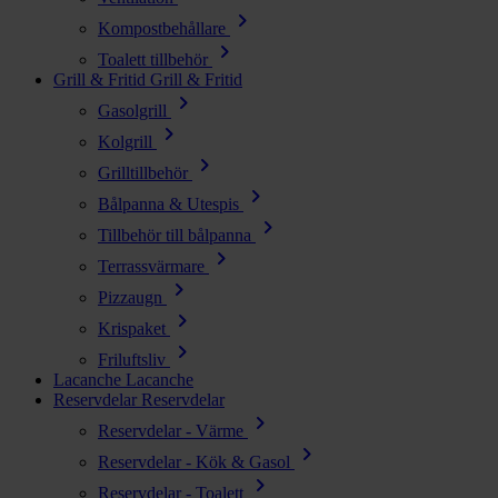
chevron_right
Kompostbehållare
chevron_right
Toalett tillbehör
Grill & Fritid
Grill & Fritid
chevron_right
Gasolgrill
chevron_right
Kolgrill
chevron_right
Grilltillbehör
chevron_right
Bålpanna & Utespis
chevron_right
Tillbehör till bålpanna
chevron_right
Terrassvärmare
chevron_right
Pizzaugn
chevron_right
Krispaket
chevron_right
Friluftsliv
Lacanche
Lacanche
Reservdelar
Reservdelar
chevron_right
Reservdelar - Värme
chevron_right
Reservdelar - Kök & Gasol
chevron_right
Reservdelar - Toalett