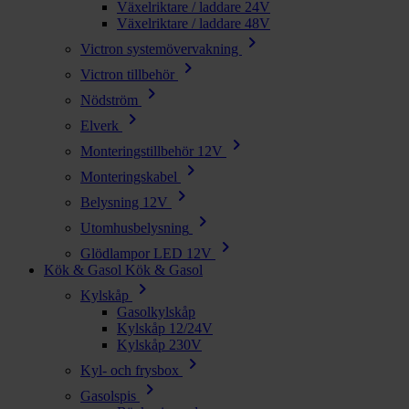
Växelriktare / laddare 24V
Växelriktare / laddare 48V
chevron_right
Victron systemövervakning
chevron_right
Victron tillbehör
chevron_right
Nödström
chevron_right
Elverk
chevron_right
Monteringstillbehör 12V
chevron_right
Monteringskabel
chevron_right
Belysning 12V
chevron_right
Utomhusbelysning
chevron_right
Glödlampor LED 12V
Kök & Gasol
Kök & Gasol
chevron_right
Kylskåp
Gasolkylskåp
Kylskåp 12/24V
Kylskåp 230V
chevron_right
Kyl- och frysbox
chevron_right
Gasolspis