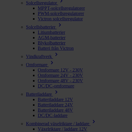
chevron_right
Solcellsregulator
MPPT-solcellsregulatorer
PWM-solcellsregulatorer
Victron solcellsregulator
chevron_right
Solcellsbatterier
Litiumbatterier
AGM-batterier
Blykolbatterier
Batteri från Victron
chevron_right
Vindkraftverk
chevron_right
Omformare
Omformare 12V - 230V
Omformare 24V - 230V
Omformare 48V - 230V
DC/DC-omformare
chevron_right
Batteriladdare
Batteriladdare 12V
Batteriladdare 24V
Batteriladdare 48V
DC/DC-laddare
chevron_right
Kombinerad växelriktare / laddare
Växelriktare / laddare 12V