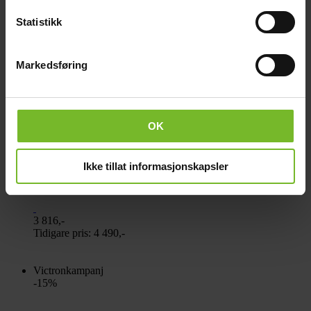
Statistikk
Markedsføring
OK
Batteriladdare Victron Phoenix Smart IP43
Ikke tillat informasjonskapsler
12/30(1+1) 230V
3 816,-
Tidigare pris:
4 490,-
Victronkampanj
-15%