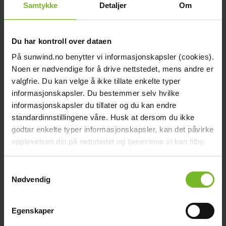
Samtykke
Detaljer
Om
Beskrivning
Teknisk data
Recensioner
Tillbehör
Du har kontroll over dataen
Liknande produkter
Frågor och svar
På sunwind.no benytter vi informasjonskapsler (cookies).
Frakt och villkor
Noen er nødvendige for å drive nettstedet, mens andre er
Beskrivning
valgfrie. Du kan velge å ikke tillate enkelte typer
informasjonskapsler. Du bestemmer selv hvilke
Nätkabel för Smart IP43 / Skylla-S laddare.
informasjonskapsler du tillater og du kan endre
Teknisk data
standardinnstillingene våre. Husk at dersom du ikke
Varumärke:
Victron Energy
godtar enkelte typer informasjonskapsler, kan det påvirke
Victron art.nr:
ADA010100100
Paketets dimensioner
opplevelsen din på nettstedet og tjenestene vi kan tilby.
Bredd (cm):
2
Les mer om vår
cookiepolicy
her. Les mer om våre
Höjd (cm):
2
rutiner for
personvern
her.
Längd (cm):
20
Samtykkevalg
Vikt (kg):
0,23
Nødvendig
Recensioner
Tillbehör
Egenskaper
Victronkampanj
-15%