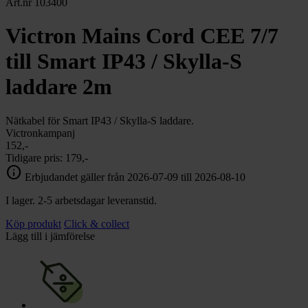
chevron_right
Art.nr 103400
Toalett
chevron_right
Grill & Fritid
Victron Mains Cord CEE 7/7
Lacanche
chevron_right
till Smart IP43 / Skylla-S
Reservdelar
laddare 2m
Nätkabel för Smart IP43 / Skylla-S laddare.
Victronkampanj
152,-
Tidigare pris:
179,-
info
Erbjudandet gäller från 2026-07-09 till 2026-08-10
I lager. 2-5 arbetsdagar leveranstid.
Köp produkt
Click & collect
Lägg till i jämförelse