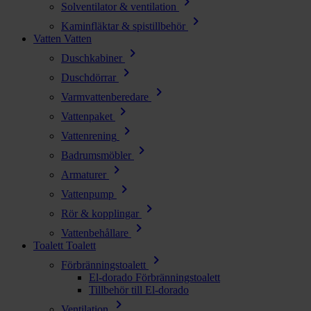
chevron_right
Solventilator & ventilation
chevron_right
Kaminfläktar & spistillbehör
Vatten
Vatten
chevron_right
Duschkabiner
chevron_right
Duschdörrar
chevron_right
Varmvattenberedare
chevron_right
Vattenpaket
chevron_right
Vattenrening
chevron_right
Badrumsmöbler
chevron_right
Armaturer
chevron_right
Vattenpump
chevron_right
Rör & kopplingar
chevron_right
Vattenbehållare
Toalett
Toalett
chevron_right
Förbränningstoalett
El-dorado Förbränningstoalett
Tillbehör till El-dorado
chevron_right
Ventilation