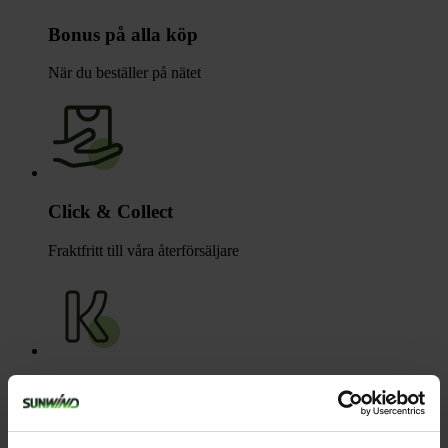
Bonus på alla köp
När du beställer på nätet
Click & Collect
Fraktfritt till våra återförsäljare
Betala med Klarna
Få varorna först, betala sen