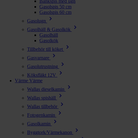
Bänkspis med ugn
Gasolspis 50 cm
Gasolspis 60 cm
chevron_right
Gasolugn
chevron_right
Gasolhäll & Gasolkök
Gasolhäll
Gasolkök
chevron_right
Tillbehör till köket
chevron_right
Gasvarnare
chevron_right
Gasolutrustning
chevron_right
Köksfläkt 12V
Värme
Värme
chevron_right
Wallas dieselkamin
chevron_right
Wallas spishäll
chevron_right
Wallas tillbehör
chevron_right
Fotogenkamin
chevron_right
Gasolkamin
chevron_right
Byggtork/Värmekanon