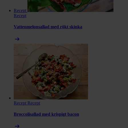
Recept
Recept
Vattenmelonsallad med rökt skinka
arrow_right_alt
Recept
Recept
Broccolisallad med krispigt bacon
arrow_right_alt