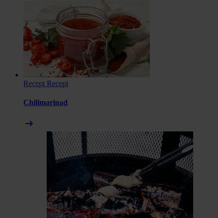
Recept
Recept
Chilimarinad
arrow_right_alt