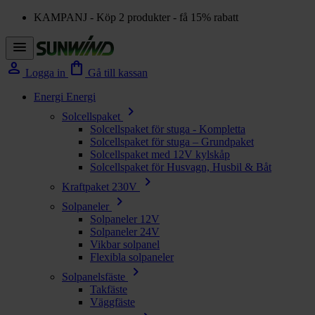
KAMPANJ - Köp 2 produkter - få 15% rabatt
menu
person
shopping_bag
Logga in
Gå till kassan
Energi
Energi
chevron_right
Solcellspaket
Solcellspaket för stuga - Kompletta
Solcellspaket för stuga – Grundpaket
Solcellspaket med 12V kylskåp
Solcellspaket för Husvagn, Husbil & Båt
chevron_right
Kraftpaket 230V
chevron_right
Solpaneler
Solpaneler 12V
Solpaneler 24V
Vikbar solpanel
Flexibla solpaneler
chevron_right
Solpanelsfäste
Takfäste
Väggfäste