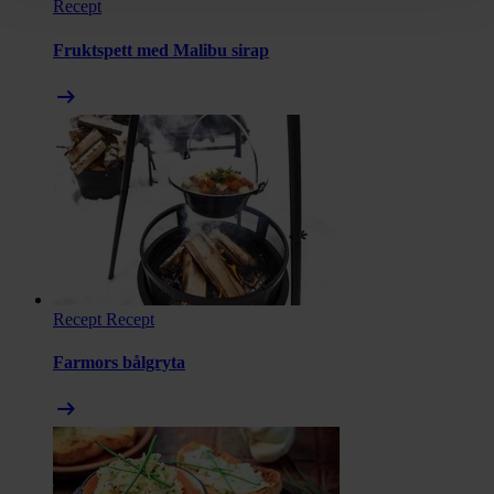
Recept
Fruktspett med Malibu sirap
arrow_right_alt
Recept
Recept
Farmors bålgryta
arrow_right_alt