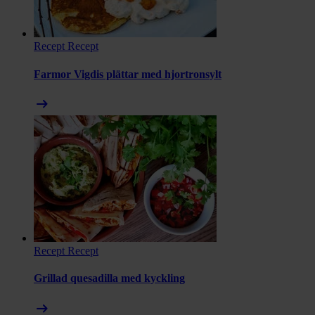
Recept
Recept
Farmor Vigdis plättar med hjortronsylt
arrow_right_alt
Recept
Recept
Grillad quesadilla med kyckling
arrow_right_alt