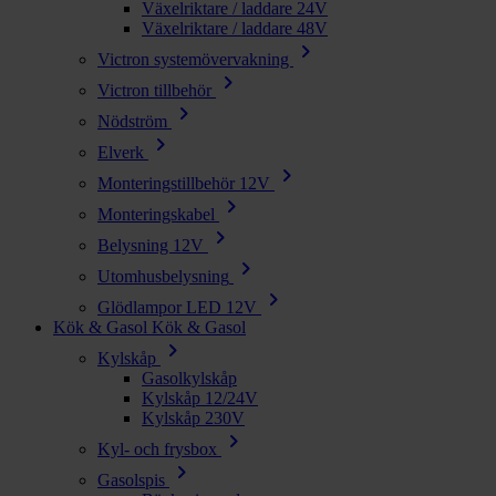
Växelriktare / laddare 24V
Växelriktare / laddare 48V
chevron_right
Victron systemövervakning
chevron_right
Victron tillbehör
chevron_right
Nödström
chevron_right
Elverk
chevron_right
Monteringstillbehör 12V
chevron_right
Monteringskabel
chevron_right
Belysning 12V
chevron_right
Utomhusbelysning
chevron_right
Glödlampor LED 12V
Kök & Gasol
Kök & Gasol
chevron_right
Kylskåp
Gasolkylskåp
Kylskåp 12/24V
Kylskåp 230V
chevron_right
Kyl- och frysbox
chevron_right
Gasolspis