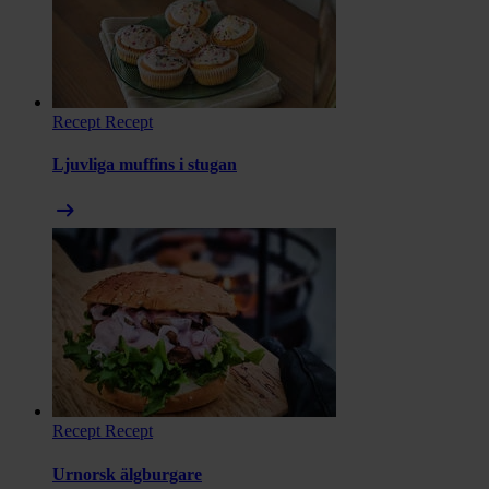
Recept
Recept
Ljuvliga muffins i stugan
arrow_right_alt
Recept
Recept
Urnorsk älgburgare