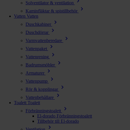
chevron_right
Solventilator & ventilation
chevron_right
Kaminfläktar & spistillbehör
Vatten
Vatten
chevron_right
Duschkabiner
chevron_right
Duschdörrar
chevron_right
Varmvattenberedare
chevron_right
Vattenpaket
chevron_right
Vattenrening
chevron_right
Badrumsmöbler
chevron_right
Armaturer
chevron_right
Vattenpump
chevron_right
Rör & kopplingar
chevron_right
Vattenbehållare
Toalett
Toalett
chevron_right
Förbränningstoalett
El-dorado Förbränningstoalett
Tillbehör till El-dorado
chevron_right
Ventilation