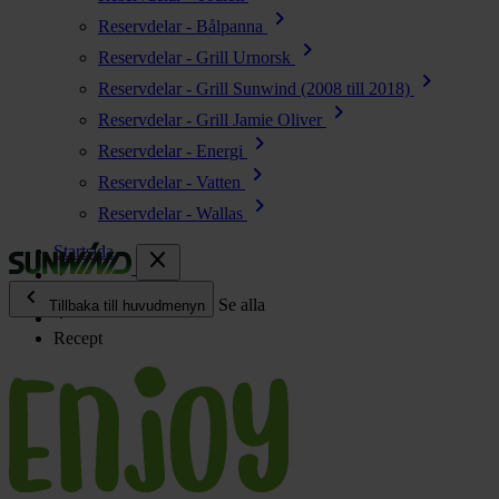
chevron_right
Reservdelar - Bålpanna
chevron_right
Reservdelar - Grill Urnorsk
chevron_right
Reservdelar - Grill Sunwind (2008 till 2018)
chevron_right
Reservdelar - Grill Jamie Oliver
chevron_right
Reservdelar - Energi
chevron_right
Reservdelar - Vatten
chevron_right
Reservdelar - Wallas
Startsida
close
chevron_left
Enjoy
Se alla
Tillbaka till huvudmenyn
Recept
chevron_right
Energi
chevron_right
Kök & Gasol
chevron_right
Värme
chevron_right
Vatten