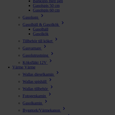
Bänkspis med ugn
Gasolspis 50 cm
Gasolspis 60 cm
chevron_right
Gasolugn
chevron_right
Gasolhäll & Gasolkök
Gasolhäll
Gasolkök
chevron_right
Tillbehör till köket
chevron_right
Gasvarnare
chevron_right
Gasolutrustning
chevron_right
Köksfläkt 12V
Värme
Värme
chevron_right
Wallas dieselkamin
chevron_right
Wallas spishäll
chevron_right
Wallas tillbehör
chevron_right
Fotogenkamin
chevron_right
Gasolkamin
chevron_right
Byggtork/Värmekanon