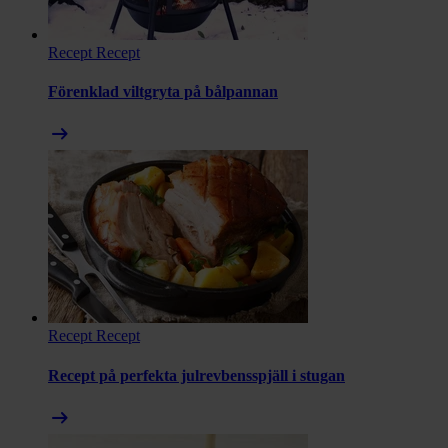
Recept
Recept
Förenklad viltgryta på bålpannan
arrow_right_alt
Recept
Recept
Recept på perfekta julrevbensspjäll i stugan
arrow_right_alt