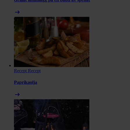
arrow_right_alt
Recept
Recept
Paprikaolja
arrow_right_alt