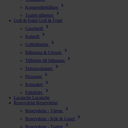
chevron_right
Kompostbehållare
chevron_right
Toalett tillbehör
Grill & Fritid
Grill & Fritid
chevron_right
Gasolgrill
chevron_right
Kolgrill
chevron_right
Grilltillbehör
chevron_right
Bålpanna & Utespis
chevron_right
Tillbehör till bålpanna
chevron_right
Terrassvärmare
chevron_right
Pizzaugn
chevron_right
Krispaket
chevron_right
Friluftsliv
Lacanche
Lacanche
Reservdelar
Reservdelar
chevron_right
Reservdelar - Värme
chevron_right
Reservdelar - Kök & Gasol
chevron_right
Reservdelar - Toalett