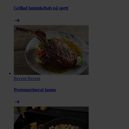
Grillad lammkebab på spett
arrow_right_alt
Recept
Recept
Pestomarinerat lamm
arrow_right_alt