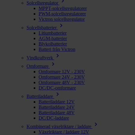
chevron_right
Solcellsregulator
MPPT-solcellsregulatorer
PWM-solcellsregulatorer
Victron solcellsregulator
chevron_right
Solcellsbatterier
Litiumbatterier
AGM-batterier
Blykolbatterier
Batteri från Victron
chevron_right
Vindkraftverk
chevron_right
Omformare
Omformare 12V - 230V
Omformare 24V - 230V
Omformare 48V - 230V
DC/DC-omformare
chevron_right
Batteriladdare
Batteriladdare 12V
Batteriladdare 24V
Batteriladdare 48V
DC/DC-laddare
chevron_right
Kombinerad växelriktare / laddare
Växelriktare / laddare 12V