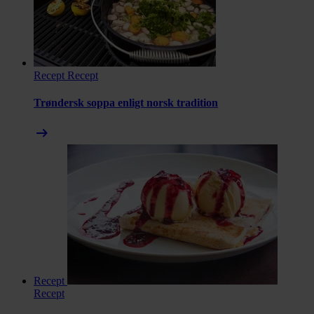
Recept
Recept
Trøndersk soppa enligt norsk tradition
arrow_right_alt
Recept
Recept