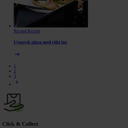
Recept
Recept
Urnorsk pizza med rökt lax
arrow_right_alt
1
2
3
chevron_right
Click & Collect