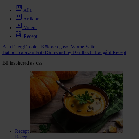
chevron_right
Toalett
full_coverage
chevron_right
Alla
Grill & Fritid
newsmode
Lacanche
Artiklar
smart_display
chevron_right
Videor
Reservdelar
chef_hat
Recept
Alla
Energi
Toalett
Kök och gasol
Värme
Vatten
Båt och caravan
Fritid
Sunwind-nytt
Grill och Trädgård
Recept
Bli inspirerad av oss
Recept
Recept