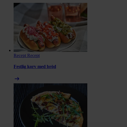
Recept
Recept
Festlig korv med bröd
arrow_right_alt