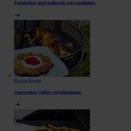
Pannkakor med hallonsås och vaniljglass
arrow_right_alt
Recept
Recept
Superenkla våfflor vid bålpannan
arrow_right_alt