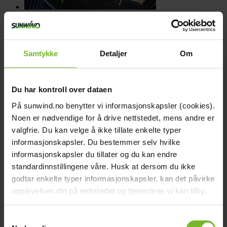
Recept
Recept
Malenes pinneköttspizza
Samtykke
Detaljer
Om
arrow_right_alt
Du har kontroll over dataen
På sunwind.no benytter vi informasjonskapsler (cookies).
Noen er nødvendige for å drive nettstedet, mens andre er
valgfrie. Du kan velge å ikke tillate enkelte typer
informasjonskapsler. Du bestemmer selv hvilke
informasjonskapsler du tillater og du kan endre
Recept
Recept
standardinnstillingene våre. Husk at dersom du ikke
Fyllda potatisskal på grillen
godtar enkelte typer informasjonskapsler, kan det påvirke
opplevelsen din på nettstedet og tjenestene vi kan tilby.
arrow_right_alt
Les mer om vår
cookiepolicy
her. Les mer om våre
rutiner for
personvern
her.
Samtykkevalg