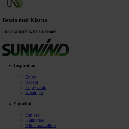
Betala med Klarna
Få varorna hem, betala senare
Inspiration
Enjoy
Recept
Enjoy Club
Kataloger
Sunwind
Om oss
Hållbarhet
Allmänna villkor