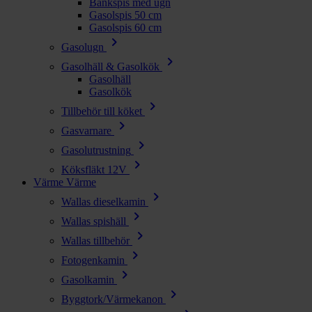
Bänkspis med ugn
Gasolspis 50 cm
Gasolspis 60 cm
chevron_right
Gasolugn
chevron_right
Gasolhäll & Gasolkök
Gasolhäll
Gasolkök
chevron_right
Tillbehör till köket
chevron_right
Gasvarnare
chevron_right
Gasolutrustning
chevron_right
Köksfläkt 12V
Värme
Värme
chevron_right
Wallas dieselkamin
chevron_right
Wallas spishäll
chevron_right
Wallas tillbehör
chevron_right
Fotogenkamin
chevron_right
Gasolkamin
chevron_right
Byggtork/Värmekanon