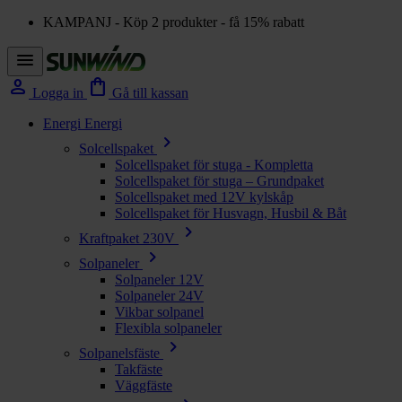
KAMPANJ - Köp 2 produkter - få 15% rabatt
menu
person
shopping_bag
Logga in
Gå till kassan
Energi
Energi
chevron_right
Solcellspaket
Solcellspaket för stuga - Kompletta
Solcellspaket för stuga – Grundpaket
Solcellspaket med 12V kylskåp
Solcellspaket för Husvagn, Husbil & Båt
chevron_right
Kraftpaket 230V
chevron_right
Solpaneler
Solpaneler 12V
Solpaneler 24V
Vikbar solpanel
Flexibla solpaneler
chevron_right
Solpanelsfäste
Takfäste
Väggfäste