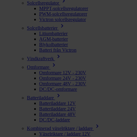
chevron_right
Solcellsregulator
MPPT-solcellsregulatorer
PWM-solcellsregulatorer
Victron solcellsregulator
chevron_right
Solcellsbatterier
Litiumbatterier
AGM-batterier
Blykolbatterier
Batteri från Victron
chevron_right
Vindkraftverk
chevron_right
Omformare
Omformare 12V - 230V
Omformare 24V - 230V
Omformare 48V - 230V
DC/DC-omformare
chevron_right
Batteriladdare
Batteriladdare 12V
Batteriladdare 24V
Batteriladdare 48V
DC/DC-laddare
chevron_right
Kombinerad växelriktare / laddare
Växelriktare / laddare 12V