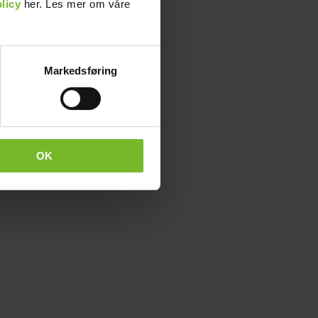
licy
her. Les mer om våre
Markedsføring
OK