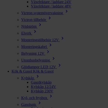
Växelriktare / laddare 24V
Växelriktare / laddare 48V
chevron_right
Victron systemövervakning
chevron_right
Victron tillbehör
chevron_right
Nödström
chevron_right
Elverk
chevron_right
Monteringstillbehör 12V
chevron_right
Monteringskabel
chevron_right
Belysning 12V
chevron_right
Utomhusbelysning
chevron_right
Glödlampor LED 12V
Kök & Gasol
Kök & Gasol
chevron_right
Kylskåp
Gasolkylskåp
Kylskåp 12/24V
Kylskåp 230V
chevron_right
Kyl- och frysbox
chevron_right
Gasolspis