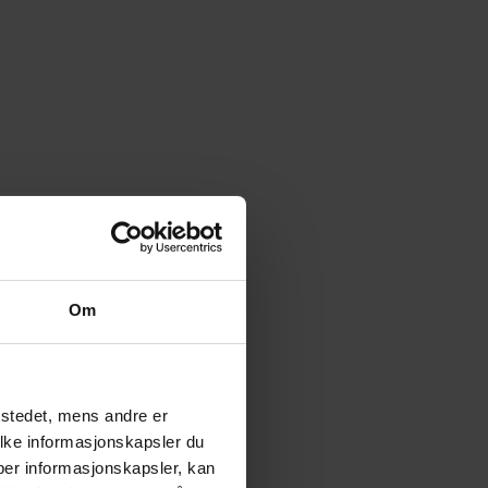
Om
tstedet, mens andre er
ilke informasjonskapsler du
yper informasjonskapsler, kan