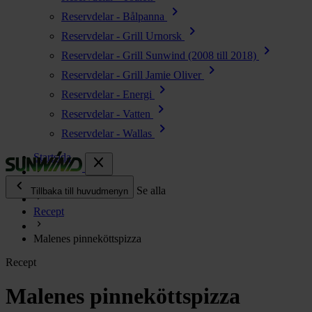
chevron_right
Reservdelar - Bålpanna
chevron_right
Reservdelar - Grill Urnorsk
chevron_right
Reservdelar - Grill Sunwind (2008 till 2018)
chevron_right
Reservdelar - Grill Jamie Oliver
chevron_right
Reservdelar - Energi
chevron_right
Reservdelar - Vatten
chevron_right
Reservdelar - Wallas
Startsida
close
chevron_left
Enjoy
Se alla
Tillbaka till huvudmenyn
Recept
chevron_right
Energi
Malenes pinneköttspizza
chevron_right
Kök & Gasol
Recept
chevron_right
Värme
chevron_right
Malenes pinneköttspizza
Vatten