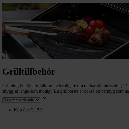
chevron_right
Toalett
chevron_right
Grill & Fritid
Lacanche
chevron_right
Reservdelar
Grilltillbehör
Grillning blir lättare, säkrare och roligare om du har rätt utrustning. 
snygg så länge som möjligt. En grillborste är också ett verktyg som ma
keyboard_arrow_down
Köp fler få 15%