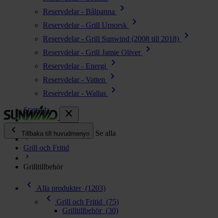
chevron_right
Reservdelar - Bålpanna
chevron_right
Reservdelar - Grill Urnorsk
chevron_right
Reservdelar - Grill Sunwind (2008 till 2018)
chevron_right
Reservdelar - Grill Jamie Oliver
chevron_right
Reservdelar - Energi
chevron_right
Reservdelar - Vatten
chevron_right
Reservdelar - Wallas
Startsida
close
chevron_left
Alla produkter
Se alla
Tillbaka till huvudmenyn
Grill och Fritid
chevron_right
Energi
Grilltillbehör
chevron_right
Kök & Gasol
chevron_left
chevron_right
Alla produkter
(1203)
Värme
chevron_left
chevron_right
Grill och Fritid
(75)
Vatten
Grilltillbehör
(30)