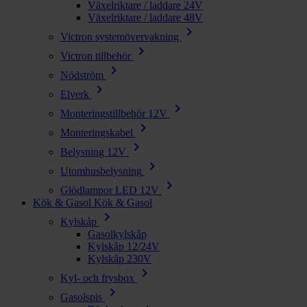
Växelriktare / laddare 24V
Växelriktare / laddare 48V
chevron_right
Victron systemövervakning
chevron_right
Victron tillbehör
chevron_right
Nödström
chevron_right
Elverk
chevron_right
Monteringstillbehör 12V
chevron_right
Monteringskabel
chevron_right
Belysning 12V
chevron_right
Utomhusbelysning
chevron_right
Glödlampor LED 12V
Kök & Gasol
Kök & Gasol
chevron_right
Kylskåp
Gasolkylskåp
Kylskåp 12/24V
Kylskåp 230V
chevron_right
Kyl- och frysbox
chevron_right
Gasolspis