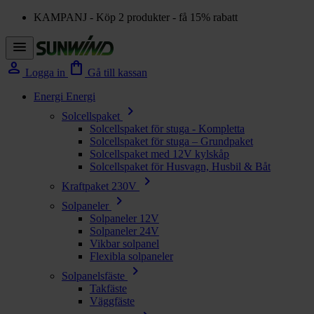
KAMPANJ - Köp 2 produkter - få 15% rabatt
menu
person
shopping_bag
Logga in
Gå till kassan
Energi
Energi
chevron_right
Solcellspaket
Solcellspaket för stuga - Kompletta
Solcellspaket för stuga – Grundpaket
Solcellspaket med 12V kylskåp
Solcellspaket för Husvagn, Husbil & Båt
chevron_right
Kraftpaket 230V
chevron_right
Solpaneler
Solpaneler 12V
Solpaneler 24V
Vikbar solpanel
Flexibla solpaneler
chevron_right
Solpanelsfäste
Takfäste
Väggfäste