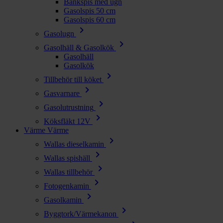
Bänkspis med ugn
Gasolspis 50 cm
Gasolspis 60 cm
chevron_right
Gasolugn
chevron_right
Gasolhäll & Gasolkök
Gasolhäll
Gasolkök
chevron_right
Tillbehör till köket
chevron_right
Gasvarnare
chevron_right
Gasolutrustning
chevron_right
Köksfläkt 12V
Värme
Värme
chevron_right
Wallas dieselkamin
chevron_right
Wallas spishäll
chevron_right
Wallas tillbehör
chevron_right
Fotogenkamin
chevron_right
Gasolkamin
chevron_right
Byggtork/Värmekanon