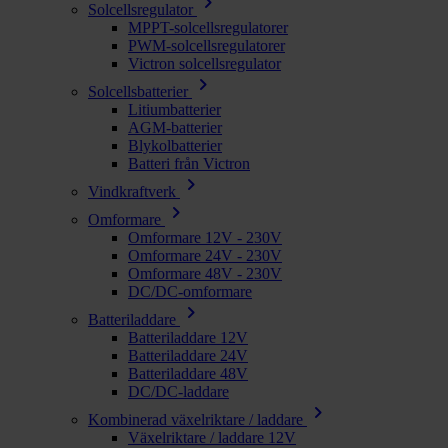
chevron_right
Solcellsregulator
MPPT-solcellsregulatorer
PWM-solcellsregulatorer
Victron solcellsregulator
chevron_right
Solcellsbatterier
Litiumbatterier
AGM-batterier
Blykolbatterier
Batteri från Victron
chevron_right
Vindkraftverk
chevron_right
Omformare
Omformare 12V - 230V
Omformare 24V - 230V
Omformare 48V - 230V
DC/DC-omformare
chevron_right
Batteriladdare
Batteriladdare 12V
Batteriladdare 24V
Batteriladdare 48V
DC/DC-laddare
chevron_right
Kombinerad växelriktare / laddare
Växelriktare / laddare 12V