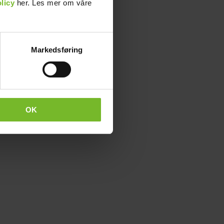
licy
her. Les mer om våre
Markedsføring
OK