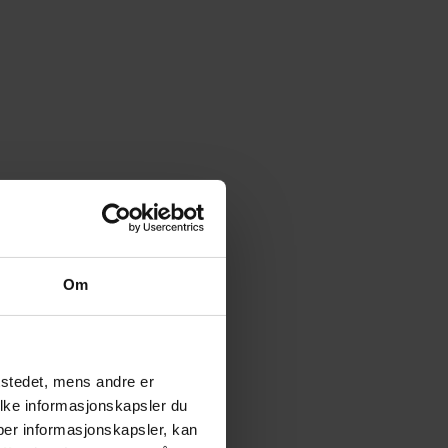
Om
tstedet, mens andre er
ilke informasjonskapsler du
yper informasjonskapsler, kan