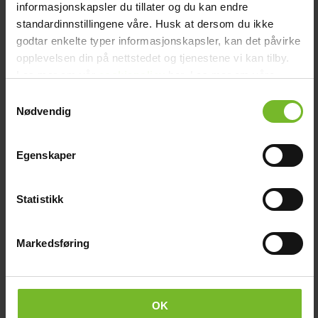
informasjonskapsler du tillater og du kan endre
standardinnstillingene våre. Husk at dersom du ikke
Omformare Victron Phoenix 48/250 230V
godtar enkelte typer informasjonskapsler, kan det påvirke
VE.Direct SCHUKO
opplevelsen din på nettstedet og tjenestene vi kan tilby.
Tillfälligt slut / Beställningsvara
Les mer om vår
cookiepolicy
her. Les mer om våre
rutiner for
personvern
her.
1 016,-
Samtykkevalg
Tidigare pris:
1 195,-
Nødvendig
Victronkampanj
Egenskaper
-15%
Statistikk
Markedsføring
OK