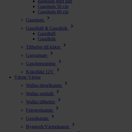
Bänkspis med ugn
Gasolspis 50 cm
Gasolspis 60 cm
chevron_right
Gasolugn
chevron_right
Gasolhäll & Gasolkök
Gasolhäll
Gasolkök
chevron_right
Tillbehör till köket
chevron_right
Gasvarnare
chevron_right
Gasolutrustning
chevron_right
Köksfläkt 12V
Värme
Värme
chevron_right
Wallas dieselkamin
chevron_right
Wallas spishäll
chevron_right
Wallas tillbehör
chevron_right
Fotogenkamin
chevron_right
Gasolkamin
chevron_right
Byggtork/Värmekanon