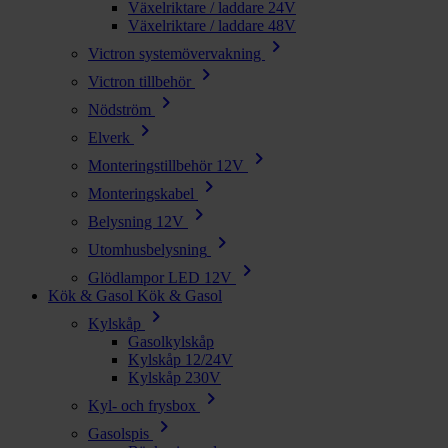
Växelriktare / laddare 24V
Växelriktare / laddare 48V
chevron_right
Victron systemövervakning
chevron_right
Victron tillbehör
chevron_right
Nödström
chevron_right
Elverk
chevron_right
Monteringstillbehör 12V
chevron_right
Monteringskabel
chevron_right
Belysning 12V
chevron_right
Utomhusbelysning
chevron_right
Glödlampor LED 12V
Kök & Gasol
Kök & Gasol
chevron_right
Kylskåp
Gasolkylskåp
Kylskåp 12/24V
Kylskåp 230V
chevron_right
Kyl- och frysbox
chevron_right
Gasolspis