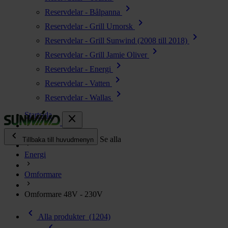
chevron_right
Reservdelar - Bålpanna
chevron_right
Reservdelar - Grill Urnorsk
chevron_right
Reservdelar - Grill Sunwind (2008 till 2018)
chevron_right
Reservdelar - Grill Jamie Oliver
chevron_right
Reservdelar - Energi
chevron_right
Reservdelar - Vatten
chevron_right
Reservdelar - Wallas
Startsida
close
chevron_left
Alla produkter
Se alla
Tillbaka till huvudmenyn
Energi
chevron_right
Energi
Omformare
chevron_right
Kök & Gasol
chevron_right
Omformare 48V - 230V
Värme
chevron_right
chevron_left
Vatten
Alla produkter
(1204)
chevron_left