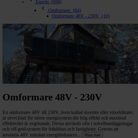
chevron_right
Energi
(696)
Toalett
chevron_left
chevron_right
Omformare
(84)
Grill & Fritid
Omformare 48V - 230V
(10)
Lacanche
chevron_right
Reservdelar
Omformare 48V - 230V
En omformare 48V till 230V, även kallad inverter eller växelriktare,
är utvecklad för större energisystem där hög effekt och maximal
effektivitet är avgörande. Dessa används ofta i solcellsanläggningar
och off-grid-system för fritidshus och fastigheter. Genom att
använda 48V minskar energiförlustern...
Visa mer