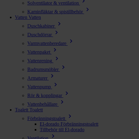
chevron_right
Solventilator & ventilation
chevron_right
Kaminfläktar & spistillbehör
Vatten
Vatten
chevron_right
Duschkabiner
chevron_right
Duschdörrar
chevron_right
Varmvattenberedare
chevron_right
Vattenpaket
chevron_right
Vattenrening
chevron_right
Badrumsmöbler
chevron_right
Armaturer
chevron_right
Vattenpump
chevron_right
Rör & kopplingar
chevron_right
Vattenbehållare
Toalett
Toalett
chevron_right
Förbränningstoalett
El-dorado Förbränningstoalett
Tillbehör till El-dorado
chevron_right
Ventilation