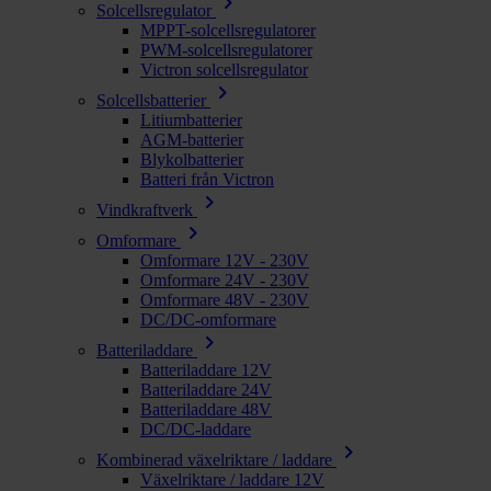
chevron_right
Solcellsregulator
MPPT-solcellsregulatorer
PWM-solcellsregulatorer
Victron solcellsregulator
chevron_right
Solcellsbatterier
Litiumbatterier
AGM-batterier
Blykolbatterier
Batteri från Victron
chevron_right
Vindkraftverk
chevron_right
Omformare
Omformare 12V - 230V
Omformare 24V - 230V
Omformare 48V - 230V
DC/DC-omformare
chevron_right
Batteriladdare
Batteriladdare 12V
Batteriladdare 24V
Batteriladdare 48V
DC/DC-laddare
chevron_right
Kombinerad växelriktare / laddare
Växelriktare / laddare 12V