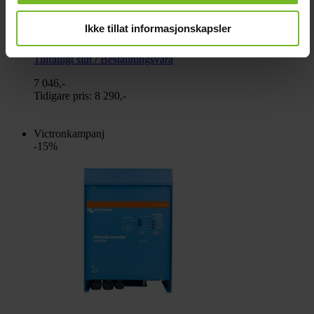
Omformare Victron Phoenix 48/3000 230V
Ikke tillat informasjonskapsler
Smart
Tillfälligt slut / Beställningsvara
7 046,-
Tidigare pris:
8 290,-
Victronkampanj
-15%