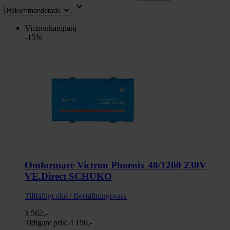
keyboard_arrow_down
Victronkampanj
-15%
Omformare Victron Phoenix 48/1200 230V
VE.Direct SCHUKO
Tillfälligt slut / Beställningsvara
3 562,-
Tidigare pris:
4 190,-