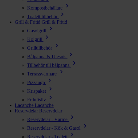
chevron_right
Kompostbehållare
chevron_right
Toalett tillbehör
Grill & Fritid
Grill & Fritid
chevron_right
Gasolgrill
chevron_right
Kolgrill
chevron_right
Grilltillbehör
chevron_right
Bålpanna & Utespis
chevron_right
Tillbehör till bålpanna
chevron_right
Terrassvärmare
chevron_right
Pizzaugn
chevron_right
Krispaket
chevron_right
Friluftsliv
Lacanche
Lacanche
Reservdelar
Reservdelar
chevron_right
Reservdelar - Värme
chevron_right
Reservdelar - Kök & Gasol
chevron_right
Reservdelar - Toalett