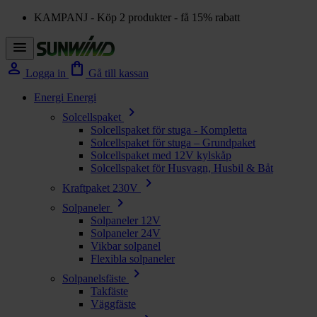
KAMPANJ - Köp 2 produkter - få 15% rabatt
menu
person
shopping_bag
Logga in
Gå till kassan
Energi
Energi
chevron_right
Solcellspaket
Solcellspaket för stuga - Kompletta
Solcellspaket för stuga – Grundpaket
Solcellspaket med 12V kylskåp
Solcellspaket för Husvagn, Husbil & Båt
chevron_right
Kraftpaket 230V
chevron_right
Solpaneler
Solpaneler 12V
Solpaneler 24V
Vikbar solpanel
Flexibla solpaneler
chevron_right
Solpanelsfäste
Takfäste
Väggfäste