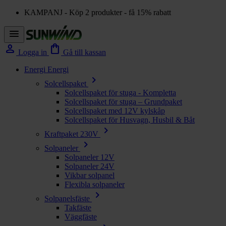
KAMPANJ - Köp 2 produkter - få 15% rabatt
menu
person
shopping_bag
Logga in
Gå till kassan
Energi
Energi
chevron_right
Solcellspaket
Solcellspaket för stuga - Kompletta
Solcellspaket för stuga – Grundpaket
Solcellspaket med 12V kylskåp
Solcellspaket för Husvagn, Husbil & Båt
chevron_right
Kraftpaket 230V
chevron_right
Solpaneler
Solpaneler 12V
Solpaneler 24V
Vikbar solpanel
Flexibla solpaneler
chevron_right
Solpanelsfäste
Takfäste
Väggfäste