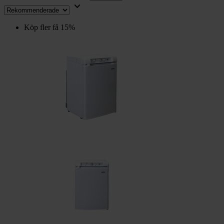
keyboard_arrow_down
Köp fler få 15%