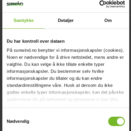
Samtykke
Detaljer
Om
Du har kontroll over dataen
På sunwind.no benytter vi informasjonskapsler (cookies).
Noen er nødvendige for å drive nettstedet, mens andre er
valgfrie. Du kan velge å ikke tillate enkelte typer
informasjonskapsler. Du bestemmer selv hvilke
Gasolkylskåp Sunwind Ventus 100 TC, vit
informasjonskapsler du tillater og du kan endre
standardinnstillingene våre. Husk at dersom du ikke
godtar enkelte typer informasjonskapsler, kan det påvirke
10 990,-
opplevelsen din på nettstedet og tjenestene vi kan tilby.
Les mer om vår
cookiepolicy
her. Les mer om våre
Köp fler få 15%
rutiner for
personvern
her.
Samtykkevalg
Nødvendig