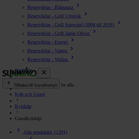
chevron_right
Reservdelar - Bålpanna
chevron_right
Reservdelar - Grill Urnorsk
chevron_right
Reservdelar - Grill Sunwind (2008 till 2018)
chevron_right
Reservdelar - Grill Jamie Oliver
chevron_right
Reservdelar - Energi
chevron_right
Reservdelar - Vatten
chevron_right
Reservdelar - Wallas
Startsida
close
chevron_left
Alla produkter
Se alla
Tillbaka till huvudmenyn
Kök och Gasol
chevron_right
Energi
Kylskåp
chevron_right
Kök & Gasol
chevron_right
Gasolkylskåp
Värme
chevron_right
chevron_left
Vatten
Alla produkter
(1201)
chevron_left