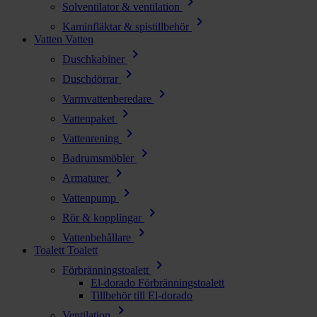
chevron_right
Solventilator & ventilation
chevron_right
Kaminfläktar & spistillbehör
Vatten
Vatten
chevron_right
Duschkabiner
chevron_right
Duschdörrar
chevron_right
Varmvattenberedare
chevron_right
Vattenpaket
chevron_right
Vattenrening
chevron_right
Badrumsmöbler
chevron_right
Armaturer
chevron_right
Vattenpump
chevron_right
Rör & kopplingar
chevron_right
Vattenbehållare
Toalett
Toalett
chevron_right
Förbränningstoalett
El-dorado Förbränningstoalett
Tillbehör till El-dorado
chevron_right
Ventilation