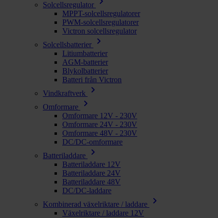
chevron_right
Solcellsregulator
MPPT-solcellsregulatorer
PWM-solcellsregulatorer
Victron solcellsregulator
chevron_right
Solcellsbatterier
Litiumbatterier
AGM-batterier
Blykolbatterier
Batteri från Victron
chevron_right
Vindkraftverk
chevron_right
Omformare
Omformare 12V - 230V
Omformare 24V - 230V
Omformare 48V - 230V
DC/DC-omformare
chevron_right
Batteriladdare
Batteriladdare 12V
Batteriladdare 24V
Batteriladdare 48V
DC/DC-laddare
chevron_right
Kombinerad växelriktare / laddare
Växelriktare / laddare 12V