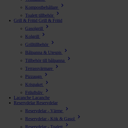
chevron_right
Kompostbehållare
chevron_right
Toalett tillbehör
Grill & Fritid
Grill & Fritid
chevron_right
Gasolgrill
chevron_right
Kolgrill
chevron_right
Grilltillbehör
chevron_right
Bålpanna & Utespis
chevron_right
Tillbehör till bålpanna
chevron_right
Terrassvärmare
chevron_right
Pizzaugn
chevron_right
Krispaket
chevron_right
Friluftsliv
Lacanche
Lacanche
Reservdelar
Reservdelar
chevron_right
Reservdelar - Värme
chevron_right
Reservdelar - Kök & Gasol
chevron_right
Reservdelar - Toalett