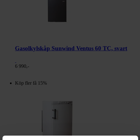
Gasolkylskåp Sunwind Ventus 60 TC, svart
6 990,-
Köp fler få 15%