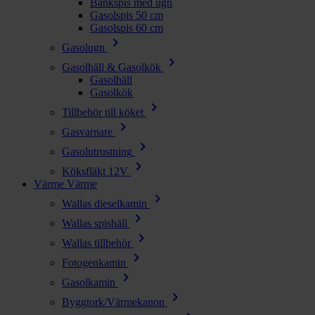
Bänkspis med ugn
Gasolspis 50 cm
Gasolspis 60 cm
chevron_right
Gasolugn
chevron_right
Gasolhäll & Gasolkök
Gasolhäll
Gasolkök
chevron_right
Tillbehör till köket
chevron_right
Gasvarnare
chevron_right
Gasolutrustning
chevron_right
Köksfläkt 12V
Värme
Värme
chevron_right
Wallas dieselkamin
chevron_right
Wallas spishäll
chevron_right
Wallas tillbehör
chevron_right
Fotogenkamin
chevron_right
Gasolkamin
chevron_right
Byggtork/Värmekanon