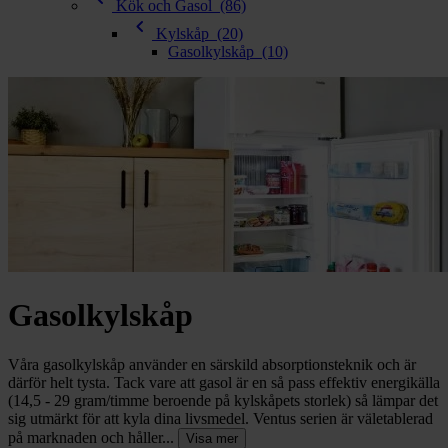
chevron_right
Kök och Gasol
(86)
Toalett
chevron_left
chevron_right
Kylskåp
(20)
Grill & Fritid
Gasolkylskåp
(10)
Lacanche
chevron_right
Reservdelar
Gasolkylskåp
Våra gasolkylskåp använder en särskild absorptionsteknik och är
därför helt tysta. Tack vare att gasol är en så pass effektiv energikälla
(14,5 - 29 gram/timme beroende på kylskåpets storlek) så lämpar det
sig utmärkt för att kyla dina livsmedel. Ventus serien är väletablerad
på marknaden och håller...
Visa mer