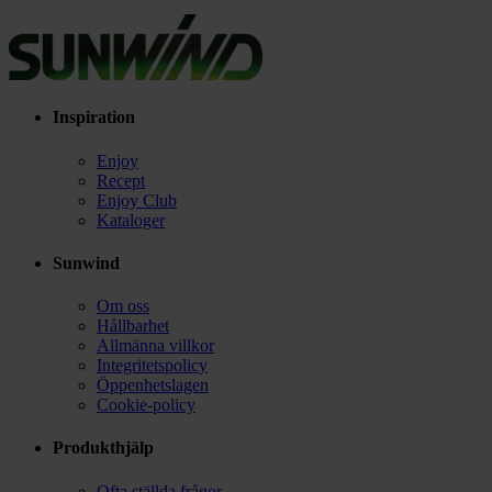
Inspiration
Enjoy
Recept
Enjoy Club
Kataloger
Sunwind
Om oss
Hållbarhet
Allmänna villkor
Integritetspolicy
Öppenhetslagen
Cookie-policy
Produkthjälp
Ofta ställda frågor