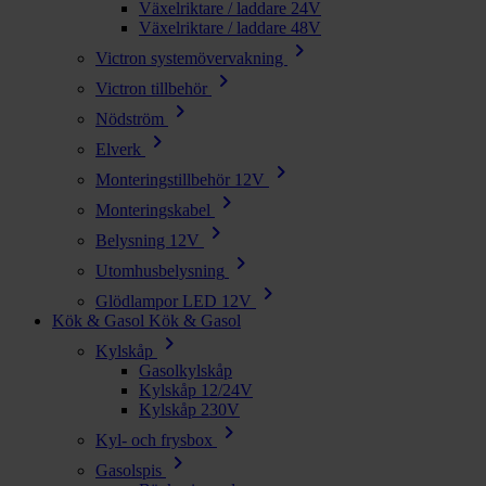
Växelriktare / laddare 24V
Växelriktare / laddare 48V
chevron_right
Victron systemövervakning
chevron_right
Victron tillbehör
chevron_right
Nödström
chevron_right
Elverk
chevron_right
Monteringstillbehör 12V
chevron_right
Monteringskabel
chevron_right
Belysning 12V
chevron_right
Utomhusbelysning
chevron_right
Glödlampor LED 12V
Kök & Gasol
Kök & Gasol
chevron_right
Kylskåp
Gasolkylskåp
Kylskåp 12/24V
Kylskåp 230V
chevron_right
Kyl- och frysbox
chevron_right
Gasolspis