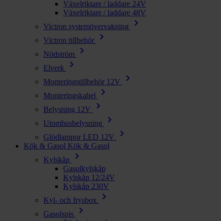
Växelriktare / laddare 24V
Växelriktare / laddare 48V
chevron_right
Victron systemövervakning
chevron_right
Victron tillbehör
chevron_right
Nödström
chevron_right
Elverk
chevron_right
Monteringstillbehör 12V
chevron_right
Monteringskabel
chevron_right
Belysning 12V
chevron_right
Utomhusbelysning
chevron_right
Glödlampor LED 12V
Kök & Gasol
Kök & Gasol
chevron_right
Kylskåp
Gasolkylskåp
Kylskåp 12/24V
Kylskåp 230V
chevron_right
Kyl- och frysbox
chevron_right
Gasolspis