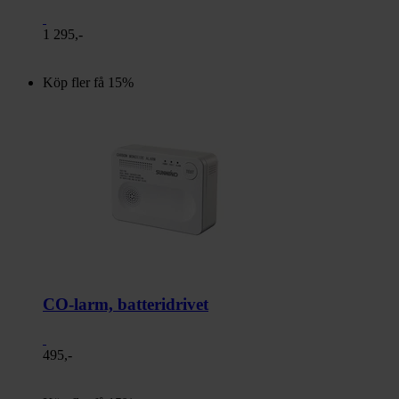
1 295,-
Köp fler få 15%
CO-larm, batteridrivet
495,-