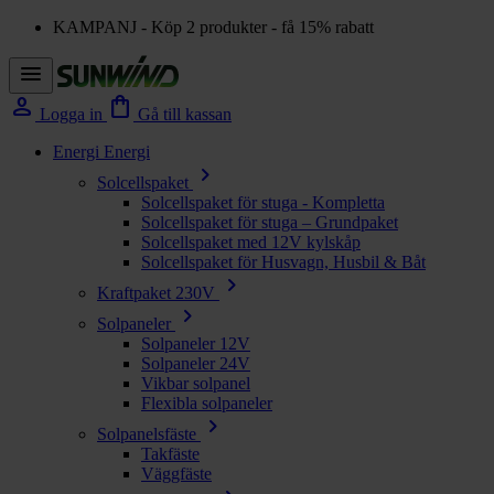
KAMPANJ - Köp 2 produkter - få 15% rabatt
menu
person
shopping_bag
Logga in
Gå till kassan
Energi
Energi
chevron_right
Solcellspaket
Solcellspaket för stuga - Kompletta
Solcellspaket för stuga – Grundpaket
Solcellspaket med 12V kylskåp
Solcellspaket för Husvagn, Husbil & Båt
chevron_right
Kraftpaket 230V
chevron_right
Solpaneler
Solpaneler 12V
Solpaneler 24V
Vikbar solpanel
Flexibla solpaneler
chevron_right
Solpanelsfäste
Takfäste
Väggfäste