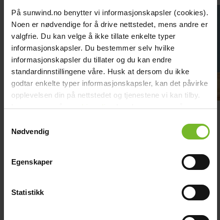
chevron_right
Toalett
På sunwind.no benytter vi informasjonskapsler (cookies).
chevron_right
Grill & Fritid
Noen er nødvendige for å drive nettstedet, mens andre er
Lacanche
valgfrie. Du kan velge å ikke tillate enkelte typer
chevron_right
Reservdelar
informasjonskapsler. Du bestemmer selv hvilke
informasjonskapsler du tillater og du kan endre
standardinnstillingene våre. Husk at dersom du ikke
godtar enkelte typer informasjonskapsler, kan det påvirke
opplevelsen din på nettstedet og tjenestene vi kan tilby.
Les mer om vår
cookiepolicy
her. Les mer om våre
Gasvarnare
rutiner for
personvern
her.
Samtykkevalg
Nødvendig
Ett gaslarm är en viktig säkerhetsåtgärd för dig som använder gasol,
oavsett om det är i hemmet, fritidshuset, husvagnen eller husbilen.
Egenskaper
Larmet varnar vid gasläckage och ger dig tid att agera innan
situationen blir farlig. Tillsammans med ett CO-larm, som reagerar
på kolmonoxid som uppstår vid ofull...
Visa mer
keyboard_arrow_down
Statistikk
Köp fler få 15%