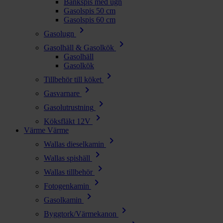
Bänkspis med ugn
Gasolspis 50 cm
Gasolspis 60 cm
chevron_right
Gasolugn
chevron_right
Gasolhäll & Gasolkök
Gasolhäll
Gasolkök
chevron_right
Tillbehör till köket
chevron_right
Gasvarnare
chevron_right
Gasolutrustning
chevron_right
Köksfläkt 12V
Värme
Värme
chevron_right
Wallas dieselkamin
chevron_right
Wallas spishäll
chevron_right
Wallas tillbehör
chevron_right
Fotogenkamin
chevron_right
Gasolkamin
chevron_right
Byggtork/Värmekanon