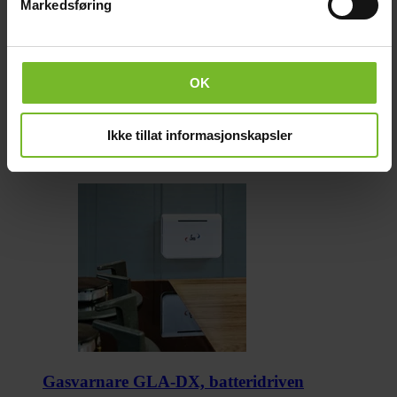
Markedsføring
OK
Ikke tillat informasjonskapsler
Gasvarnare GLA-DX, batteridriven