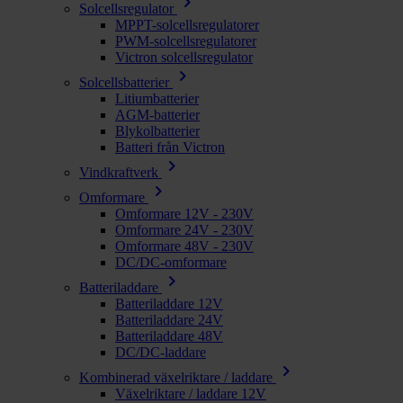
chevron_right
Solcellsregulator
MPPT-solcellsregulatorer
PWM-solcellsregulatorer
Victron solcellsregulator
chevron_right
Solcellsbatterier
Litiumbatterier
AGM-batterier
Blykolbatterier
Batteri från Victron
chevron_right
Vindkraftverk
chevron_right
Omformare
Omformare 12V - 230V
Omformare 24V - 230V
Omformare 48V - 230V
DC/DC-omformare
chevron_right
Batteriladdare
Batteriladdare 12V
Batteriladdare 24V
Batteriladdare 48V
DC/DC-laddare
chevron_right
Kombinerad växelriktare / laddare
Växelriktare / laddare 12V