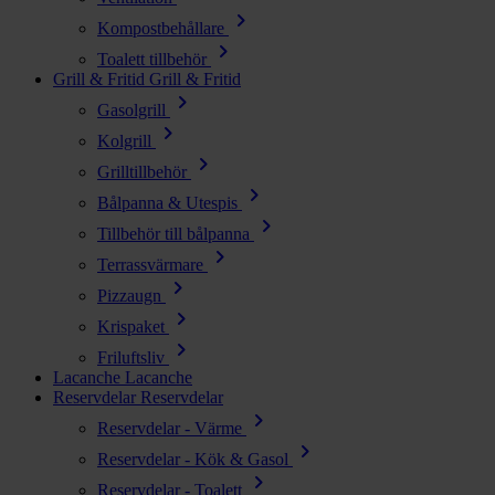
chevron_right
Kompostbehållare
chevron_right
Toalett tillbehör
Grill & Fritid
Grill & Fritid
chevron_right
Gasolgrill
chevron_right
Kolgrill
chevron_right
Grilltillbehör
chevron_right
Bålpanna & Utespis
chevron_right
Tillbehör till bålpanna
chevron_right
Terrassvärmare
chevron_right
Pizzaugn
chevron_right
Krispaket
chevron_right
Friluftsliv
Lacanche
Lacanche
Reservdelar
Reservdelar
chevron_right
Reservdelar - Värme
chevron_right
Reservdelar - Kök & Gasol
chevron_right
Reservdelar - Toalett