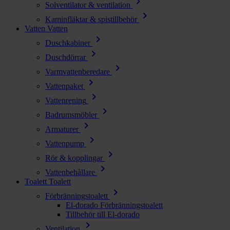
chevron_right
Solventilator & ventilation
chevron_right
Kaminfläktar & spistillbehör
Vatten
Vatten
chevron_right
Duschkabiner
chevron_right
Duschdörrar
chevron_right
Varmvattenberedare
chevron_right
Vattenpaket
chevron_right
Vattenrening
chevron_right
Badrumsmöbler
chevron_right
Armaturer
chevron_right
Vattenpump
chevron_right
Rör & kopplingar
chevron_right
Vattenbehållare
Toalett
Toalett
chevron_right
Förbränningstoalett
El-dorado Förbränningstoalett
Tillbehör till El-dorado
chevron_right
Ventilation