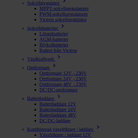
chevron_right
Solcellsregulator
MPPT-solcellsregulatorer
PWM-solcellsregulatorer
Victron solcellsregulator
chevron_right
Solcellsbatterier
Litiumbatterier
AGM-batterier
Blykolbatterier
Batteri från Victron
chevron_right
Vindkraftverk
chevron_right
Omformare
Omformare 12V - 230V
Omformare 24V - 230V
Omformare 48V - 230V
DC/DC-omformare
chevron_right
Batteriladdare
Batteriladdare 12V
Batteriladdare 24V
Batteriladdare 48V
DC/DC-laddare
chevron_right
Kombinerad växelriktare / laddare
Växelriktare / laddare 12V