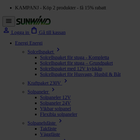
KAMPANJ - Köp 2 produkter - få 15% rabatt
menu
person
shopping_bag
Logga in
Gå till kassan
Energi
Energi
chevron_right
Solcellspaket
Solcellspaket för stuga - Kompletta
Solcellspaket för stuga – Grundpaket
Solcellspaket med 12V kylskåp
Solcellspaket för Husvagn, Husbil & Båt
chevron_right
Kraftpaket 230V
chevron_right
Solpaneler
Solpaneler 12V
Solpaneler 24V
Vikbar solpanel
Flexibla solpaneler
chevron_right
Solpanelsfäste
Takfäste
Väggfäste