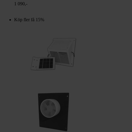
1 090,-
Köp fler få 15%