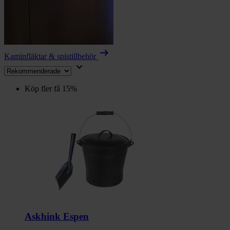
arrow_right_alt
Kaminfläktar & spistillbehör
keyboard_arrow_down
Köp fler få 15%
Askhink Espen