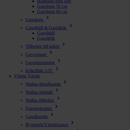
Bänkspis med ugn
Gasolspis 50 cm
Gasolspis 60 cm
chevron_right
Gasolugn
chevron_right
Gasolhäll & Gasolkök
Gasolhäll
Gasolkök
chevron_right
Tillbehör till köket
chevron_right
Gasvarnare
chevron_right
Gasolutrustning
chevron_right
Köksfläkt 12V
Värme
Värme
chevron_right
Wallas dieselkamin
chevron_right
Wallas spishäll
chevron_right
Wallas tillbehör
chevron_right
Fotogenkamin
chevron_right
Gasolkamin
chevron_right
Byggtork/Värmekanon