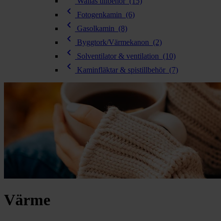
chevron_right
Wallas tillbehör
(15)
Toalett
chevron_left
chevron_right
Fotogenkamin
(6)
Grill & Fritid
chevron_left
Gasolkamin
(8)
Lacanche
chevron_left
chevron_right
Byggtork/Värmekanon
(2)
Reservdelar
chevron_left
Solventilator & ventilation
(10)
chevron_left
Kaminfläktar & spistillbehör
(7)
Värme