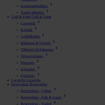
chevron_right
Kompostbehållare
chevron_right
Toalett tillbehör
Grill & Fritid
Grill & Fritid
chevron_right
Gasolgrill
chevron_right
Kolgrill
chevron_right
Grilltillbehör
chevron_right
Bålpanna & Utespis
chevron_right
Tillbehör till bålpanna
chevron_right
Terrassvärmare
chevron_right
Pizzaugn
chevron_right
Krispaket
chevron_right
Friluftsliv
Lacanche
Lacanche
Reservdelar
Reservdelar
chevron_right
Reservdelar - Värme
chevron_right
Reservdelar - Kök & Gasol
chevron_right
Reservdelar - Toalett