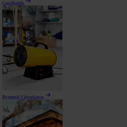
arrow_right_alt
Gasolkamin
arrow_right_alt
Byggtork/Värmekanon