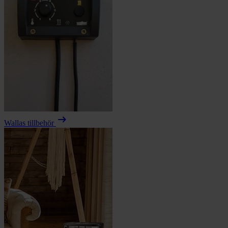
arrow_right_alt
Wallas tillbehör