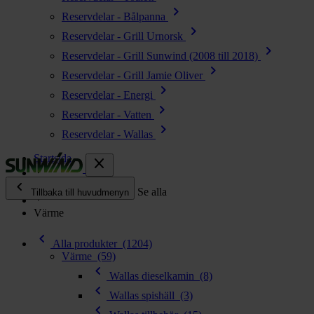
chevron_right
Reservdelar - Bålpanna
chevron_right
Reservdelar - Grill Urnorsk
chevron_right
Reservdelar - Grill Sunwind (2008 till 2018)
chevron_right
Reservdelar - Grill Jamie Oliver
chevron_right
Reservdelar - Energi
chevron_right
Reservdelar - Vatten
chevron_right
Reservdelar - Wallas
Startsida
close
chevron_left
Alla produkter
Se alla
Tillbaka till huvudmenyn
Värme
chevron_right
Energi
chevron_left
chevron_right
Alla produkter
(1204)
Kök & Gasol
Värme
(59)
chevron_right
chevron_left
Värme
Wallas dieselkamin
(8)
chevron_right
chevron_left
Wallas spishäll
(3)
Vatten
chevron_left