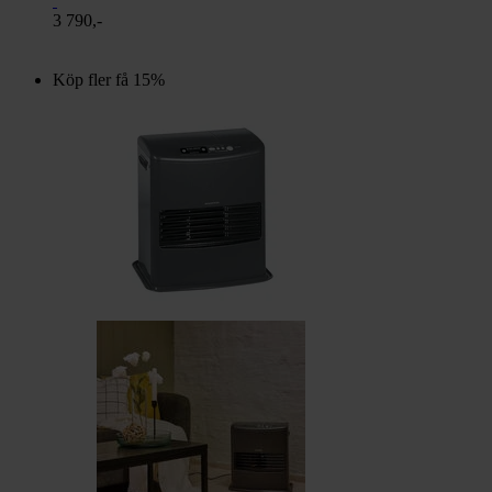
3 790,-
Köp fler få 15%