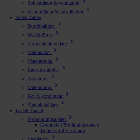
chevron_right
Solventilator & ventilation
chevron_right
Kaminfläktar & spistillbehör
Vatten
Vatten
chevron_right
Duschkabiner
chevron_right
Duschdörrar
chevron_right
Varmvattenberedare
chevron_right
Vattenpaket
chevron_right
Vattenrening
chevron_right
Badrumsmöbler
chevron_right
Armaturer
chevron_right
Vattenpump
chevron_right
Rör & kopplingar
chevron_right
Vattenbehållare
Toalett
Toalett
chevron_right
Förbränningstoalett
El-dorado Förbränningstoalett
Tillbehör till El-dorado
chevron_right
Ventilation