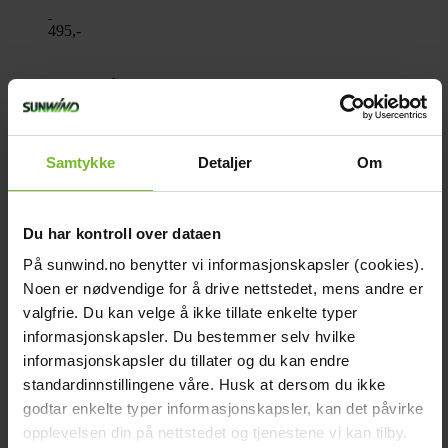
495,-
Köp fler få 15%
Samtykke
Detaljer
Om
Du har kontroll over dataen
På sunwind.no benytter vi informasjonskapsler (cookies).
Noen er nødvendige for å drive nettstedet, mens andre er
valgfrie. Du kan velge å ikke tillate enkelte typer
Bränsletank 95l ink. förskruvning
informasjonskapsler. Du bestemmer selv hvilke
informasjonskapsler du tillater og du kan endre
standardinnstillingene våre. Husk at dersom du ikke
4 290,-
godtar enkelte typer informasjonskapsler, kan det påvirke
opplevelsen din på nettstedet og tjenestene vi kan tilby.
Köp fler få 15%