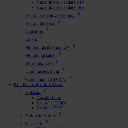
Växelriktare / laddare 24V
Växelriktare / laddare 48V
chevron_right
Victron systemövervakning
chevron_right
Victron tillbehör
chevron_right
Nödström
chevron_right
Elverk
chevron_right
Monteringstillbehör 12V
chevron_right
Monteringskabel
chevron_right
Belysning 12V
chevron_right
Utomhusbelysning
chevron_right
Glödlampor LED 12V
Kök & Gasol
Kök & Gasol
chevron_right
Kylskåp
Gasolkylskåp
Kylskåp 12/24V
Kylskåp 230V
chevron_right
Kyl- och frysbox
chevron_right
Gasolspis