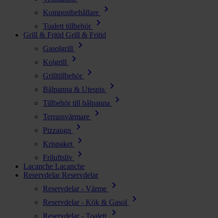
chevron_right
Kompostbehållare
chevron_right
Toalett tillbehör
Grill & Fritid
Grill & Fritid
chevron_right
Gasolgrill
chevron_right
Kolgrill
chevron_right
Grilltillbehör
chevron_right
Bålpanna & Utespis
chevron_right
Tillbehör till bålpanna
chevron_right
Terrassvärmare
chevron_right
Pizzaugn
chevron_right
Krispaket
chevron_right
Friluftsliv
Lacanche
Lacanche
Reservdelar
Reservdelar
chevron_right
Reservdelar - Värme
chevron_right
Reservdelar - Kök & Gasol
chevron_right
Reservdelar - Toalett