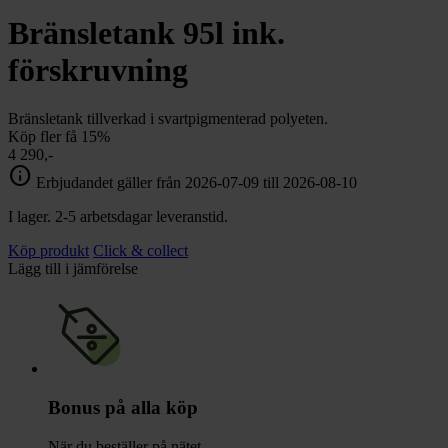
Bränsletank 95l ink.
förskruvning
Bränsletank tillverkad i svartpigmenterad polyeten.
Köp fler få 15%
4 290,-
info
Erbjudandet gäller från 2026-07-09 till 2026-08-10
I lager. 2-5 arbetsdagar leveranstid.
Köp produkt
Click & collect
Lägg till i jämförelse
Bonus på alla köp
När du beställer på nätet