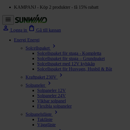
KAMPANJ - Köp 2 produkter - få 15% rabatt
menu
person
shopping_bag
Logga in
Gå till kassan
Energi
Energi
chevron_right
Solcellspaket
Solcellspaket för stuga - Kompletta
Solcellspaket för stuga – Grundpaket
Solcellspaket med 12V kylskåp
Solcellspaket för Husvagn, Husbil & Båt
chevron_right
Kraftpaket 230V
chevron_right
Solpaneler
Solpaneler 12V
Solpaneler 24V
Vikbar solpanel
Flexibla solpaneler
chevron_right
Solpanelsfäste
Takfäste
Väggfäste