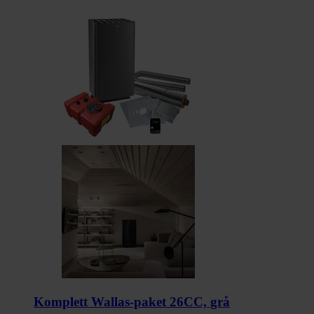
Komplett Wallas-paket 26CC, grå