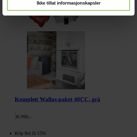
Ikke tillat informasjonskapsler
Komplett Wallas-paket 40CC, grå
36 990,-
Köp fler få 15%