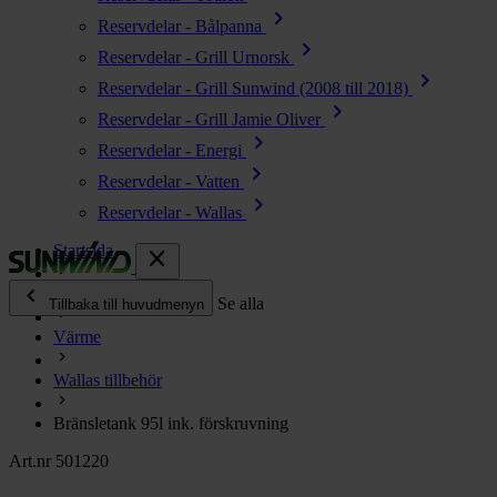
chevron_right
Reservdelar - Bålpanna
chevron_right
Reservdelar - Grill Urnorsk
chevron_right
Reservdelar - Grill Sunwind (2008 till 2018)
chevron_right
Reservdelar - Grill Jamie Oliver
chevron_right
Reservdelar - Energi
chevron_right
Reservdelar - Vatten
chevron_right
Reservdelar - Wallas
Startsida
close
chevron_left
Alla produkter
Se alla
Tillbaka till huvudmenyn
Värme
chevron_right
Energi
Wallas tillbehör
chevron_right
Kök & Gasol
chevron_right
Bränsletank 95l ink. förskruvning
Värme
chevron_right
Art.nr 501220
Vatten