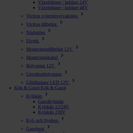
Växelriktare / laddare 24V
Växelriktare / laddare 48V
chevron_right
Victron systemövervakning
chevron_right
Victron tillbehör
chevron_right
Nödström
chevron_right
Elverk
chevron_right
Monteringstillbehör 12V
chevron_right
Monteringskabel
chevron_right
Belysning 12V
chevron_right
Utomhusbelysning
chevron_right
Glödlampor LED 12V
Kök & Gasol
Kök & Gasol
chevron_right
Kylskåp
Gasolkylskåp
Kylskåp 12/24V
Kylskåp 230V
chevron_right
Kyl- och frysbox
chevron_right
Gasolspis