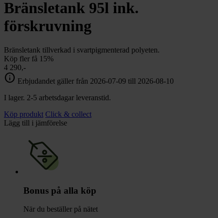
chevron_right
Bränsletank 95l ink.
Toalett
chevron_right
Grill & Fritid
förskruvning
Lacanche
chevron_right
Reservdelar
Bränsletank tillverkad i svartpigmenterad polyeten.
Köp fler få 15%
4 290,-
info
Erbjudandet gäller från 2026-07-09 till 2026-08-10
I lager. 2-5 arbetsdagar leveranstid.
Köp produkt
Click & collect
Lägg till i jämförelse
Bonus på alla köp
När du beställer på nätet