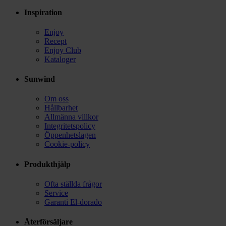
Inspiration
Enjoy
Recept
Enjoy Club
Kataloger
Sunwind
Om oss
Hållbarhet
Allmänna villkor
Integritetspolicy
Öppenhetslagen
Cookie-policy
Produkthjälp
Ofta ställda frågor
Service
Garanti El-dorado
Återförsäljare