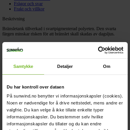
Frågor och svar
Frakt och villkor
Beskrivning
Bränsletank tillverkad i svartpigmenterad polyeten. Den svarta
färgen minskar risken för att bränslet skall skadas av dagsljus.
Passar Wallas tankanslutning.
Teknisk data
Bredd (cm):
60
Höjd (cm):
35
Samtykke
Detaljer
Om
Djup (cm):
50
Varumärke:
Sunwind
Paketets dimensioner
Bredd (cm):
60
Du har kontroll over dataen
Höjd (cm):
42
På sunwind.no benytter vi informasjonskapsler (cookies).
Längd (cm):
50
Vikt (kg):
7,7
Noen er nødvendige for å drive nettstedet, mens andre er
Recensioner
valgfrie. Du kan velge å ikke tillate enkelte typer
Tillbehör
informasjonskapsler. Du bestemmer selv hvilke
Köp fler få 15%
informasjonskapsler du tillater og du kan endre