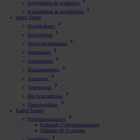
chevron_right
Solventilator & ventilation
chevron_right
Kaminfläktar & spistillbehör
Vatten
Vatten
chevron_right
Duschkabiner
chevron_right
Duschdörrar
chevron_right
Varmvattenberedare
chevron_right
Vattenpaket
chevron_right
Vattenrening
chevron_right
Badrumsmöbler
chevron_right
Armaturer
chevron_right
Vattenpump
chevron_right
Rör & kopplingar
chevron_right
Vattenbehållare
Toalett
Toalett
chevron_right
Förbränningstoalett
El-dorado Förbränningstoalett
Tillbehör till El-dorado
chevron_right
Ventilation