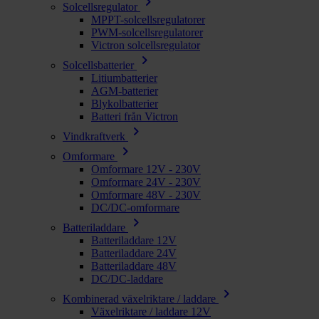
chevron_right
Solcellsregulator
MPPT-solcellsregulatorer
PWM-solcellsregulatorer
Victron solcellsregulator
chevron_right
Solcellsbatterier
Litiumbatterier
AGM-batterier
Blykolbatterier
Batteri från Victron
chevron_right
Vindkraftverk
chevron_right
Omformare
Omformare 12V - 230V
Omformare 24V - 230V
Omformare 48V - 230V
DC/DC-omformare
chevron_right
Batteriladdare
Batteriladdare 12V
Batteriladdare 24V
Batteriladdare 48V
DC/DC-laddare
chevron_right
Kombinerad växelriktare / laddare
Växelriktare / laddare 12V