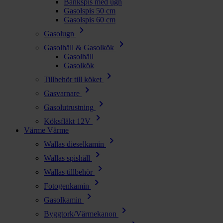
Bänkspis med ugn
Gasolspis 50 cm
Gasolspis 60 cm
chevron_right
Gasolugn
chevron_right
Gasolhäll & Gasolkök
Gasolhäll
Gasolkök
chevron_right
Tillbehör till köket
chevron_right
Gasvarnare
chevron_right
Gasolutrustning
chevron_right
Köksfläkt 12V
Värme
Värme
chevron_right
Wallas dieselkamin
chevron_right
Wallas spishäll
chevron_right
Wallas tillbehör
chevron_right
Fotogenkamin
chevron_right
Gasolkamin
chevron_right
Byggtork/Värmekanon