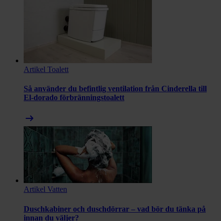
Artikel
Toalett
Så använder du befintlig ventilation från Cinderella till
El-dorado förbränningstoalett
arrow_right_alt
Artikel
Vatten
Duschkabiner och duschdörrar – vad bör du tänka på
innan du väljer?