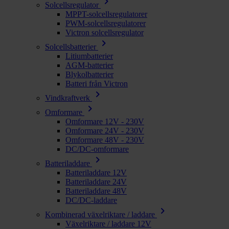
chevron_right
Solcellsregulator
MPPT-solcellsregulatorer
PWM-solcellsregulatorer
Victron solcellsregulator
chevron_right
Solcellsbatterier
Litiumbatterier
AGM-batterier
Blykolbatterier
Batteri från Victron
chevron_right
Vindkraftverk
chevron_right
Omformare
Omformare 12V - 230V
Omformare 24V - 230V
Omformare 48V - 230V
DC/DC-omformare
chevron_right
Batteriladdare
Batteriladdare 12V
Batteriladdare 24V
Batteriladdare 48V
DC/DC-laddare
chevron_right
Kombinerad växelriktare / laddare
Växelriktare / laddare 12V