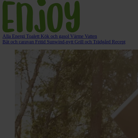
Alla
Energi
Toalett
Kök och gasol
Värme
Vatten
Båt och caravan
Fritid
Sunwind-nytt
Grill och Trädgård
Recept