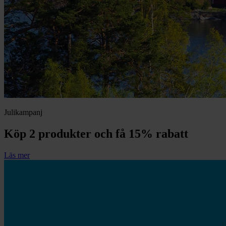
chevron_right
Toalett
chevron_right
Grill & Fritid
Lacanche
chevron_right
Reservdelar
Julikampanj
Köp 2 produkter och få 15% rabatt
Läs mer