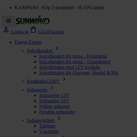
KAMPANJ - Köp 2 produkter - få 15% rabatt
menu
person
shopping_bag
Logga in
Gå till kassan
Energi
Energi
chevron_right
Solcellspaket
Solcellspaket för stuga - Kompletta
Solcellspaket för stuga – Grundpaket
Solcellspaket med 12V kylskåp
Solcellspaket för Husvagn, Husbil & Båt
chevron_right
Kraftpaket 230V
chevron_right
Solpaneler
Solpaneler 12V
Solpaneler 24V
Vikbar solpanel
Flexibla solpaneler
chevron_right
Solpanelsfäste
Takfäste
Väggfäste