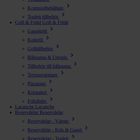
chevron_right
Kompostbehållare
chevron_right
Toalett tillbehör
Grill & Fritid
Grill & Fritid
chevron_right
Gasolgrill
chevron_right
Kolgrill
chevron_right
Grilltillbehör
chevron_right
Bålpanna & Utespis
chevron_right
Tillbehör till bålpanna
chevron_right
Terrassvärmare
chevron_right
Pizzaugn
chevron_right
Krispaket
chevron_right
Friluftsliv
Lacanche
Lacanche
Reservdelar
Reservdelar
chevron_right
Reservdelar - Värme
chevron_right
Reservdelar - Kök & Gasol
chevron_right
Reservdelar - Toalett