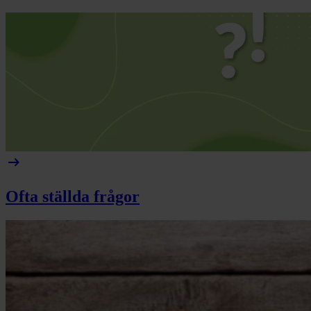
arrow_right_alt
Ofta ställda frågor