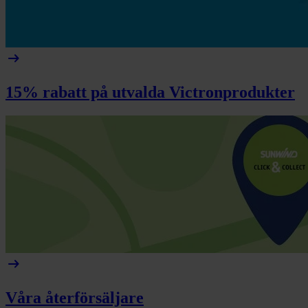
arrow_right_alt
15% rabatt på utvalda Victronprodukter
arrow_right_alt
Våra återförsäljare