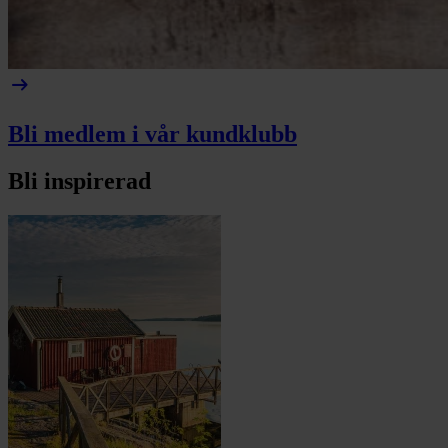
arrow_right_alt
Bli medlem i vår kundklubb
Bli inspirerad