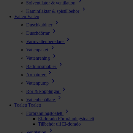
chevron_right
Solventilator & ventilation
chevron_right
Kaminfläktar & spistillbehör
Vatten
Vatten
chevron_right
Duschkabiner
chevron_right
Duschdörrar
chevron_right
Varmvattenberedare
chevron_right
Vattenpaket
chevron_right
Vattenrening
chevron_right
Badrumsmöbler
chevron_right
Armaturer
chevron_right
Vattenpump
chevron_right
Rör & kopplingar
chevron_right
Vattenbehållare
Toalett
Toalett
chevron_right
Förbränningstoalett
El-dorado Förbränningstoalett
Tillbehör till El-dorado
chevron_right
Ventilation