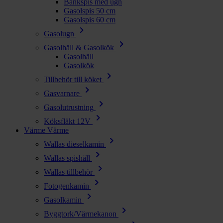
Bänkspis med ugn
Gasolspis 50 cm
Gasolspis 60 cm
chevron_right
Gasolugn
chevron_right
Gasolhäll & Gasolkök
Gasolhäll
Gasolkök
chevron_right
Tillbehör till köket
chevron_right
Gasvarnare
chevron_right
Gasolutrustning
chevron_right
Köksfläkt 12V
Värme
Värme
chevron_right
Wallas dieselkamin
chevron_right
Wallas spishäll
chevron_right
Wallas tillbehör
chevron_right
Fotogenkamin
chevron_right
Gasolkamin
chevron_right
Byggtork/Värmekanon