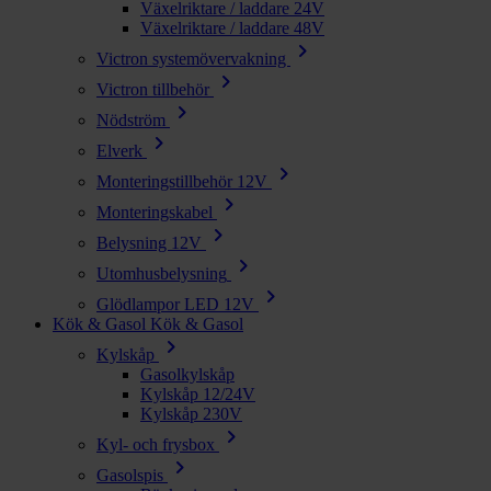
Växelriktare / laddare 24V
Växelriktare / laddare 48V
chevron_right
Victron systemövervakning
chevron_right
Victron tillbehör
chevron_right
Nödström
chevron_right
Elverk
chevron_right
Monteringstillbehör 12V
chevron_right
Monteringskabel
chevron_right
Belysning 12V
chevron_right
Utomhusbelysning
chevron_right
Glödlampor LED 12V
Kök & Gasol
Kök & Gasol
chevron_right
Kylskåp
Gasolkylskåp
Kylskåp 12/24V
Kylskåp 230V
chevron_right
Kyl- och frysbox
chevron_right
Gasolspis