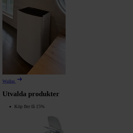
arrow_right_alt
Wallas
Utvalda produkter
Köp fler få 15%