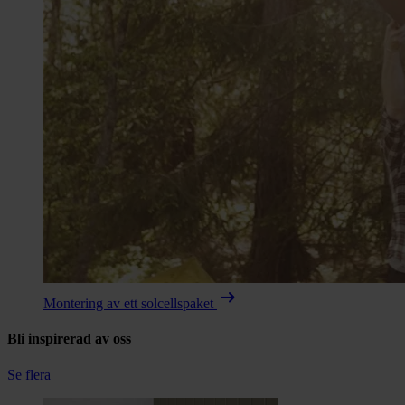
arrow_right_alt
Montering av ett solcellspaket
Bli inspirerad av oss
Se flera