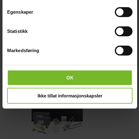
Egenskaper
Statistikk
Solcellspaket Sunwind Basic 200W /
100Ah Litium
Markedsføring
14 990,-
OK
Köp fler få 15%
Ikke tillat informasjonskapsler