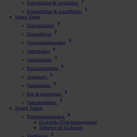
chevron_right
Solventilator & ventilation
chevron_right
Kaminfläktar & spistillbehör
Vatten
Vatten
chevron_right
Duschkabiner
chevron_right
Duschdörrar
chevron_right
Varmvattenberedare
chevron_right
Vattenpaket
chevron_right
Vattenrening
chevron_right
Badrumsmöbler
chevron_right
Armaturer
chevron_right
Vattenpump
chevron_right
Rör & kopplingar
chevron_right
Vattenbehållare
Toalett
Toalett
chevron_right
Förbränningstoalett
El-dorado Förbränningstoalett
Tillbehör till El-dorado
chevron_right
Ventilation