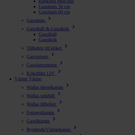
Bänkspis med ugn
Gasolspis 50 cm
Gasolspis 60 cm
chevron_right
Gasolugn
chevron_right
Gasolhäll & Gasolkök
Gasolhäll
Gasolkök
chevron_right
Tillbehör till köket
chevron_right
Gasvarnare
chevron_right
Gasolutrustning
chevron_right
Köksfläkt 12V
Värme
Värme
chevron_right
Wallas dieselkamin
chevron_right
Wallas spishäll
chevron_right
Wallas tillbehör
chevron_right
Fotogenkamin
chevron_right
Gasolkamin
chevron_right
Byggtork/Värmekanon