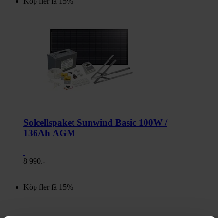
Köp fler få 15%
Solcellspaket Sunwind Basic 100W /
136Ah AGM
8 990,-
Köp fler få 15%