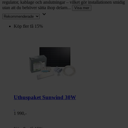
regulator, kablage och anslutningar – vilket gör installationen smidig
utan att du behöver sätta ihop delarn...
Visa mer
keyboard_arrow_down
Köp fler få 15%
Uthuspaket Sunwind 30W
1 990,-