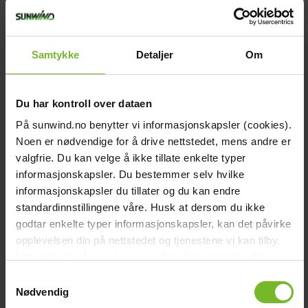
Samtykke
Detaljer
Om
Du har kontroll over dataen
På sunwind.no benytter vi informasjonskapsler (cookies).
Solcellspaket Sunwind Basic 170W /
260Ah Basic AGM
Noen er nødvendige for å drive nettstedet, mens andre er
valgfrie. Du kan velge å ikke tillate enkelte typer
informasjonskapsler. Du bestemmer selv hvilke
12 990,-
informasjonskapsler du tillater og du kan endre
standardinnstillingene våre. Husk at dersom du ikke
Köp fler få 15%
godtar enkelte typer informasjonskapsler, kan det påvirke
opplevelsen din på nettstedet og tjenestene vi kan tilby.
Les mer om vår
cookiepolicy
her. Les mer om våre
rutiner for
personvern
her.
Samtykkevalg
Nødvendig