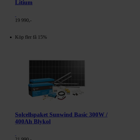
Litium
19 990,-
Köp fler få 15%
Solcellspaket Sunwind Basic 300W /
400Ah Blykol
21 990,-