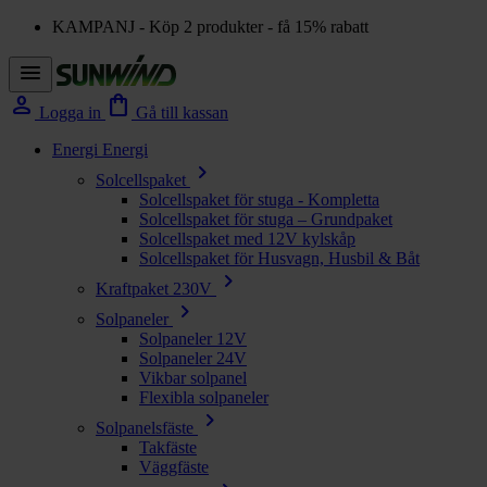
KAMPANJ - Köp 2 produkter - få 15% rabatt
menu
person
shopping_bag
Logga in
Gå till kassan
Energi
Energi
chevron_right
Solcellspaket
Solcellspaket för stuga - Kompletta
Solcellspaket för stuga – Grundpaket
Solcellspaket med 12V kylskåp
Solcellspaket för Husvagn, Husbil & Båt
chevron_right
Kraftpaket 230V
chevron_right
Solpaneler
Solpaneler 12V
Solpaneler 24V
Vikbar solpanel
Flexibla solpaneler
chevron_right
Solpanelsfäste
Takfäste
Väggfäste