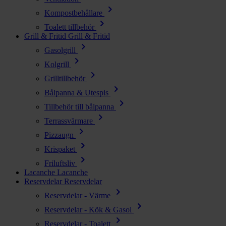
chevron_right
Kompostbehållare
chevron_right
Toalett tillbehör
Grill & Fritid
Grill & Fritid
chevron_right
Gasolgrill
chevron_right
Kolgrill
chevron_right
Grilltillbehör
chevron_right
Bålpanna & Utespis
chevron_right
Tillbehör till bålpanna
chevron_right
Terrassvärmare
chevron_right
Pizzaugn
chevron_right
Krispaket
chevron_right
Friluftsliv
Lacanche
Lacanche
Reservdelar
Reservdelar
chevron_right
Reservdelar - Värme
chevron_right
Reservdelar - Kök & Gasol
chevron_right
Reservdelar - Toalett