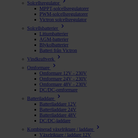
chevron_right
Solcellsregulator
MPPT-solcellsregulatorer
PWM-solcellsregulatorer
Victron solcellsregulator
chevron_right
Solcellsbatterier
Litiumbatterier
AGM-batterier
Blykolbatterier
Batteri från Victron
chevron_right
Vindkraftverk
chevron_right
Omformare
Omformare 12V - 230V
Omformare 24V - 230V
Omformare 48V - 230V
DC/DC-omformare
chevron_right
Batteriladdare
Batteriladdare 12V
Batteriladdare 24V
Batteriladdare 48V
DC/DC-laddare
chevron_right
Kombinerad växelriktare / laddare
Växelriktare / laddare 12V