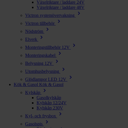
Växelriktare / laddare 24V
Växelriktare / laddare 48V
chevron_right
Victron systemövervakning
chevron_right
Victron tillbehör
chevron_right
Nödström
chevron_right
Elverk
chevron_right
Monteringstillbehör 12V
chevron_right
Monteringskabel
chevron_right
Belysning 12V
chevron_right
Utomhusbelysning
chevron_right
Glödlampor LED 12V
Kök & Gasol
Kök & Gasol
chevron_right
Kylskåp
Gasolkylskåp
Kylskåp 12/24V
Kylskåp 230V
chevron_right
Kyl- och frysbox
chevron_right
Gasolspis