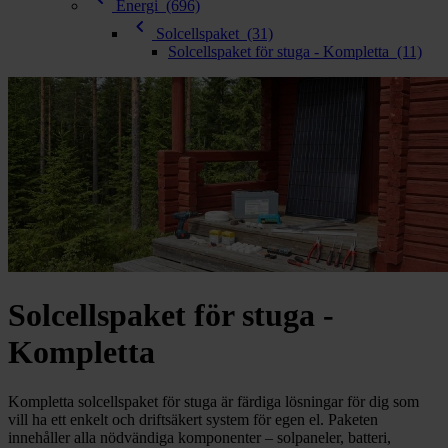
chevron_right
Energi
(696)
Toalett
chevron_left
chevron_right
Solcellspaket
(31)
Grill & Fritid
Solcellspaket för stuga - Kompletta
(11)
Lacanche
chevron_right
Reservdelar
Solcellspaket för stuga -
Kompletta
Kompletta solcellspaket för stuga är färdiga lösningar för dig som
vill ha ett enkelt och driftsäkert system för egen el. Paketen
innehåller alla nödvändiga komponenter – solpaneler, batteri,