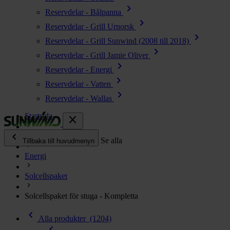
chevron_right
Reservdelar - Bålpanna
chevron_right
Reservdelar - Grill Urnorsk
chevron_right
Reservdelar - Grill Sunwind (2008 till 2018)
chevron_right
Reservdelar - Grill Jamie Oliver
chevron_right
Reservdelar - Energi
chevron_right
Reservdelar - Vatten
chevron_right
Reservdelar - Wallas
Startsida
close
chevron_left
Alla produkter
Se alla
Tillbaka till huvudmenyn
Energi
chevron_right
Energi
Solcellspaket
chevron_right
Kök & Gasol
chevron_right
Solcellspaket för stuga - Kompletta
Värme
chevron_right
chevron_left
Vatten
Alla produkter
(1204)
chevron_left