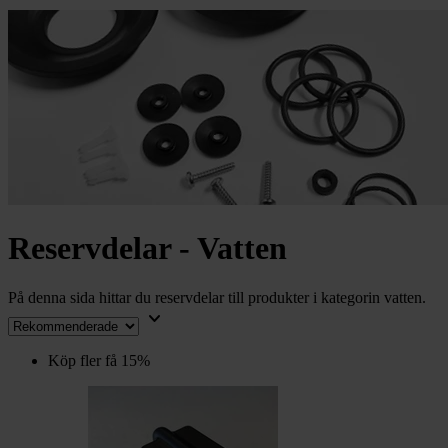
chevron_right
Toalett
chevron_right
Grill & Fritid
Lacanche
chevron_right
Reservdelar
Reservdelar - Vatten
På denna sida hittar du reservdelar till produkter i kategorin vatten.
keyboard_arrow_down
Köp fler få 15%