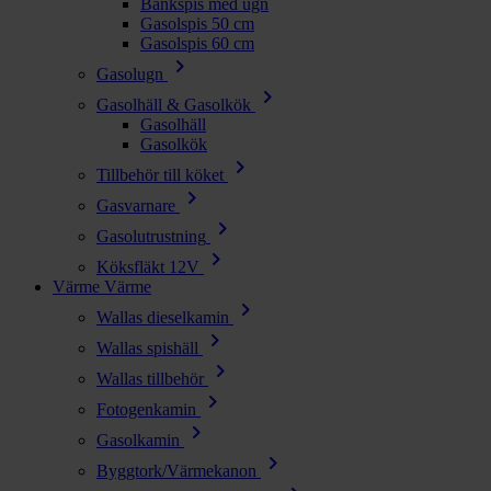
Bänkspis med ugn
Gasolspis 50 cm
Gasolspis 60 cm
chevron_right
Gasolugn
chevron_right
Gasolhäll & Gasolkök
Gasolhäll
Gasolkök
chevron_right
Tillbehör till köket
chevron_right
Gasvarnare
chevron_right
Gasolutrustning
chevron_right
Köksfläkt 12V
Värme
Värme
chevron_right
Wallas dieselkamin
chevron_right
Wallas spishäll
chevron_right
Wallas tillbehör
chevron_right
Fotogenkamin
chevron_right
Gasolkamin
chevron_right
Byggtork/Värmekanon