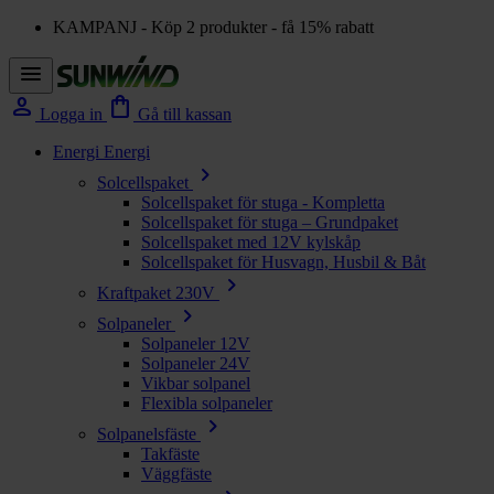
KAMPANJ - Köp 2 produkter - få 15% rabatt
menu
person
shopping_bag
Logga in
Gå till kassan
Energi
Energi
chevron_right
Solcellspaket
Solcellspaket för stuga - Kompletta
Solcellspaket för stuga – Grundpaket
Solcellspaket med 12V kylskåp
Solcellspaket för Husvagn, Husbil & Båt
chevron_right
Kraftpaket 230V
chevron_right
Solpaneler
Solpaneler 12V
Solpaneler 24V
Vikbar solpanel
Flexibla solpaneler
chevron_right
Solpanelsfäste
Takfäste
Väggfäste