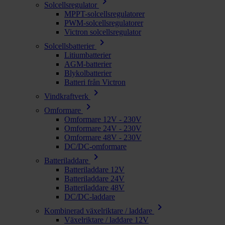
chevron_right
Solcellsregulator
MPPT-solcellsregulatorer
PWM-solcellsregulatorer
Victron solcellsregulator
chevron_right
Solcellsbatterier
Litiumbatterier
AGM-batterier
Blykolbatterier
Batteri från Victron
chevron_right
Vindkraftverk
chevron_right
Omformare
Omformare 12V - 230V
Omformare 24V - 230V
Omformare 48V - 230V
DC/DC-omformare
chevron_right
Batteriladdare
Batteriladdare 12V
Batteriladdare 24V
Batteriladdare 48V
DC/DC-laddare
chevron_right
Kombinerad växelriktare / laddare
Växelriktare / laddare 12V