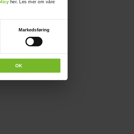
licy
her. Les mer om våre
Markedsføring
OK