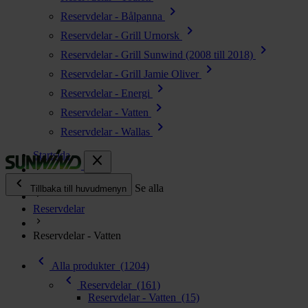
chevron_right
Reservdelar - Bålpanna
chevron_right
Reservdelar - Grill Urnorsk
chevron_right
Reservdelar - Grill Sunwind (2008 till 2018)
chevron_right
Reservdelar - Grill Jamie Oliver
chevron_right
Reservdelar - Energi
chevron_right
Reservdelar - Vatten
chevron_right
Reservdelar - Wallas
Startsida
close
chevron_left
Alla produkter
Se alla
Tillbaka till huvudmenyn
Reservdelar
chevron_right
Energi
Reservdelar - Vatten
chevron_right
Kök & Gasol
chevron_left
chevron_right
Alla produkter
(1204)
Värme
chevron_left
chevron_right
Reservdelar
(161)
Vatten
Reservdelar - Vatten
(15)