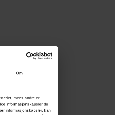
Om
tstedet, mens andre er
ilke informasjonskapsler du
yper informasjonskapsler, kan