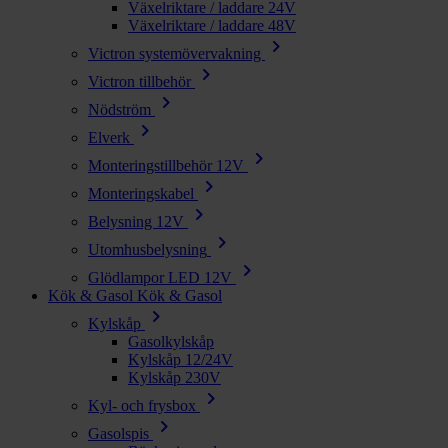
Växelriktare / laddare 24V
Växelriktare / laddare 48V
chevron_right
Victron systemövervakning
chevron_right
Victron tillbehör
chevron_right
Nödström
chevron_right
Elverk
chevron_right
Monteringstillbehör 12V
chevron_right
Monteringskabel
chevron_right
Belysning 12V
chevron_right
Utomhusbelysning
chevron_right
Glödlampor LED 12V
Kök & Gasol
Kök & Gasol
chevron_right
Kylskåp
Gasolkylskåp
Kylskåp 12/24V
Kylskåp 230V
chevron_right
Kyl- och frysbox
chevron_right
Gasolspis