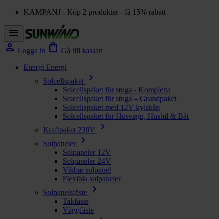
KAMPANJ - Köp 2 produkter - få 15% rabatt
menu
person
shopping_bag
Logga in
Gå till kassan
Energi
Energi
chevron_right
Solcellspaket
Solcellspaket för stuga - Kompletta
Solcellspaket för stuga – Grundpaket
Solcellspaket med 12V kylskåp
Solcellspaket för Husvagn, Husbil & Båt
chevron_right
Kraftpaket 230V
chevron_right
Solpaneler
Solpaneler 12V
Solpaneler 24V
Vikbar solpanel
Flexibla solpaneler
chevron_right
Solpanelsfäste
Takfäste
Väggfäste