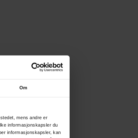
Om
tstedet, mens andre er
ilke informasjonskapsler du
yper informasjonskapsler, kan