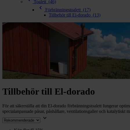
chevron_right
Toalett
(46)
Toalett
chevron_left
chevron_right
Förbränningstoalett
(17)
Grill & Fritid
Tillbehör till El-dorado
(13)
Lacanche
chevron_right
Reservdelar
Tillbehör till El-dorado
För att säkerställa att din El-dorado förbränningstoalett fungerar opti
specialanpassade påsar, påshållare, ventilationsgaller och katalytiskt ma
keyboard_arrow_down