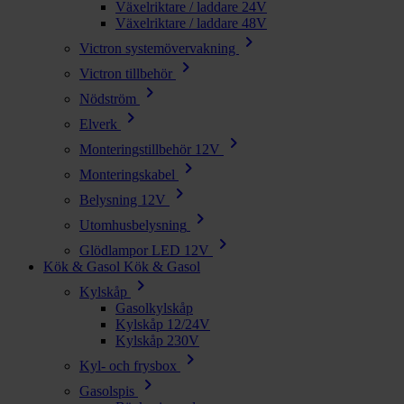
Växelriktare / laddare 24V
Växelriktare / laddare 48V
chevron_right
Victron systemövervakning
chevron_right
Victron tillbehör
chevron_right
Nödström
chevron_right
Elverk
chevron_right
Monteringstillbehör 12V
chevron_right
Monteringskabel
chevron_right
Belysning 12V
chevron_right
Utomhusbelysning
chevron_right
Glödlampor LED 12V
Kök & Gasol
Kök & Gasol
chevron_right
Kylskåp
Gasolkylskåp
Kylskåp 12/24V
Kylskåp 230V
chevron_right
Kyl- och frysbox
chevron_right
Gasolspis