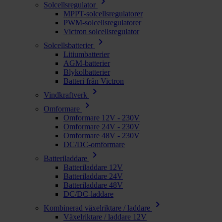
chevron_right
Solcellsregulator
MPPT-solcellsregulatorer
PWM-solcellsregulatorer
Victron solcellsregulator
chevron_right
Solcellsbatterier
Litiumbatterier
AGM-batterier
Blykolbatterier
Batteri från Victron
chevron_right
Vindkraftverk
chevron_right
Omformare
Omformare 12V - 230V
Omformare 24V - 230V
Omformare 48V - 230V
DC/DC-omformare
chevron_right
Batteriladdare
Batteriladdare 12V
Batteriladdare 24V
Batteriladdare 48V
DC/DC-laddare
chevron_right
Kombinerad växelriktare / laddare
Växelriktare / laddare 12V