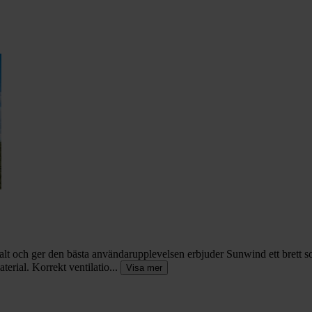
malt och ger den bästa användarupplevelsen erbjuder Sunwind ett brett sor
terial. Korrekt ventilatio...
Visa mer