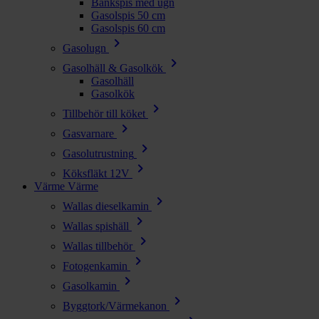
Bänkspis med ugn
Gasolspis 50 cm
Gasolspis 60 cm
chevron_right
Gasolugn
chevron_right
Gasolhäll & Gasolkök
Gasolhäll
Gasolkök
chevron_right
Tillbehör till köket
chevron_right
Gasvarnare
chevron_right
Gasolutrustning
chevron_right
Köksfläkt 12V
Värme
Värme
chevron_right
Wallas dieselkamin
chevron_right
Wallas spishäll
chevron_right
Wallas tillbehör
chevron_right
Fotogenkamin
chevron_right
Gasolkamin
chevron_right
Byggtork/Värmekanon