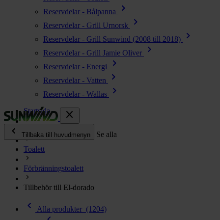
chevron_right
Reservdelar - Bålpanna
chevron_right
Reservdelar - Grill Urnorsk
chevron_right
Reservdelar - Grill Sunwind (2008 till 2018)
chevron_right
Reservdelar - Grill Jamie Oliver
chevron_right
Reservdelar - Energi
chevron_right
Reservdelar - Vatten
chevron_right
Reservdelar - Wallas
Startsida
close
chevron_left
Alla produkter
Se alla
Tillbaka till huvudmenyn
Toalett
chevron_right
Energi
Förbränningstoalett
chevron_right
Kök & Gasol
chevron_right
Tillbehör till El-dorado
Värme
chevron_right
chevron_left
Vatten
Alla produkter
(1204)
chevron_left