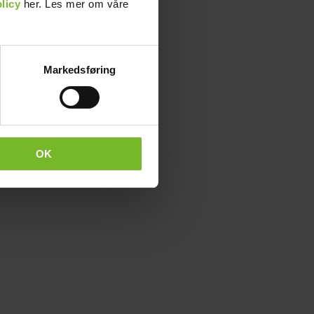
licy
her. Les mer om våre
Markedsføring
OK