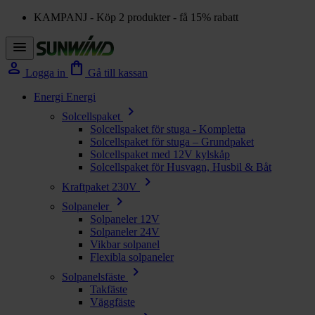
KAMPANJ - Köp 2 produkter - få 15% rabatt
menu
person
shopping_bag
Logga in
Gå till kassan
Energi
Energi
chevron_right
Solcellspaket
Solcellspaket för stuga - Kompletta
Solcellspaket för stuga – Grundpaket
Solcellspaket med 12V kylskåp
Solcellspaket för Husvagn, Husbil & Båt
chevron_right
Kraftpaket 230V
chevron_right
Solpaneler
Solpaneler 12V
Solpaneler 24V
Vikbar solpanel
Flexibla solpaneler
chevron_right
Solpanelsfäste
Takfäste
Väggfäste