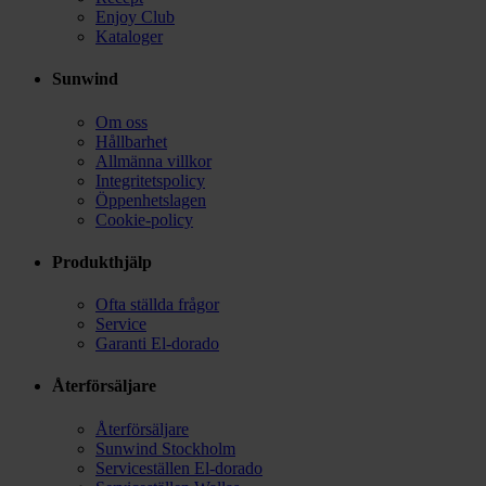
Enjoy Club
Kataloger
Sunwind
Om oss
Hållbarhet
Allmänna villkor
Integritetspolicy
Öppenhetslagen
Cookie-policy
Produkthjälp
Ofta ställda frågor
Service
Garanti El-dorado
Återförsäljare
Återförsäljare
Sunwind Stockholm
Serviceställen El-dorado