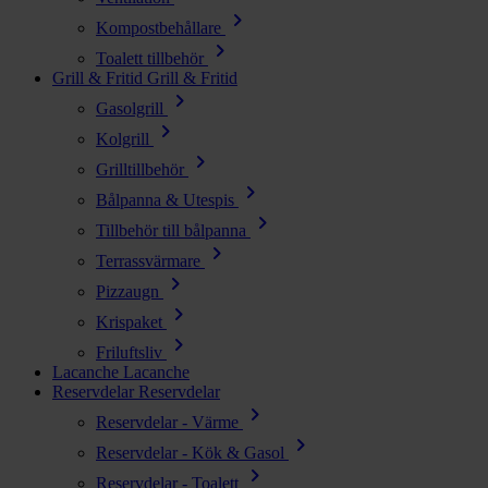
chevron_right
Kompostbehållare
chevron_right
Toalett tillbehör
Grill & Fritid
Grill & Fritid
chevron_right
Gasolgrill
chevron_right
Kolgrill
chevron_right
Grilltillbehör
chevron_right
Bålpanna & Utespis
chevron_right
Tillbehör till bålpanna
chevron_right
Terrassvärmare
chevron_right
Pizzaugn
chevron_right
Krispaket
chevron_right
Friluftsliv
Lacanche
Lacanche
Reservdelar
Reservdelar
chevron_right
Reservdelar - Värme
chevron_right
Reservdelar - Kök & Gasol
chevron_right
Reservdelar - Toalett