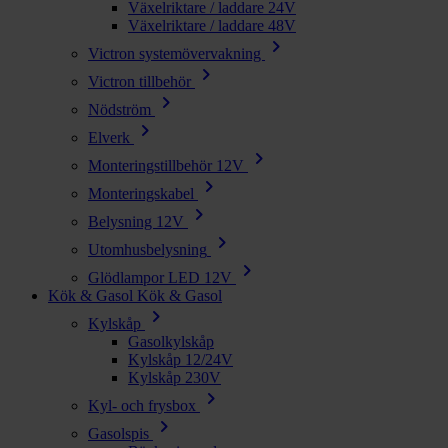
Växelriktare / laddare 24V
Växelriktare / laddare 48V
chevron_right
Victron systemövervakning
chevron_right
Victron tillbehör
chevron_right
Nödström
chevron_right
Elverk
chevron_right
Monteringstillbehör 12V
chevron_right
Monteringskabel
chevron_right
Belysning 12V
chevron_right
Utomhusbelysning
chevron_right
Glödlampor LED 12V
Kök & Gasol
Kök & Gasol
chevron_right
Kylskåp
Gasolkylskåp
Kylskåp 12/24V
Kylskåp 230V
chevron_right
Kyl- och frysbox
chevron_right
Gasolspis