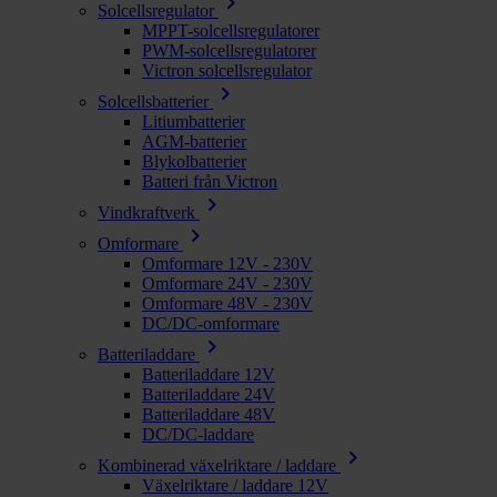
chevron_right
Solcellsregulator
MPPT-solcellsregulatorer
PWM-solcellsregulatorer
Victron solcellsregulator
chevron_right
Solcellsbatterier
Litiumbatterier
AGM-batterier
Blykolbatterier
Batteri från Victron
chevron_right
Vindkraftverk
chevron_right
Omformare
Omformare 12V - 230V
Omformare 24V - 230V
Omformare 48V - 230V
DC/DC-omformare
chevron_right
Batteriladdare
Batteriladdare 12V
Batteriladdare 24V
Batteriladdare 48V
DC/DC-laddare
chevron_right
Kombinerad växelriktare / laddare
Växelriktare / laddare 12V