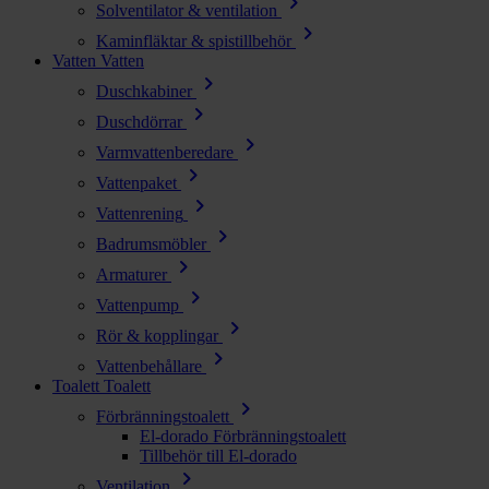
chevron_right
Solventilator & ventilation
chevron_right
Kaminfläktar & spistillbehör
Vatten
Vatten
chevron_right
Duschkabiner
chevron_right
Duschdörrar
chevron_right
Varmvattenberedare
chevron_right
Vattenpaket
chevron_right
Vattenrening
chevron_right
Badrumsmöbler
chevron_right
Armaturer
chevron_right
Vattenpump
chevron_right
Rör & kopplingar
chevron_right
Vattenbehållare
Toalett
Toalett
chevron_right
Förbränningstoalett
El-dorado Förbränningstoalett
Tillbehör till El-dorado
chevron_right
Ventilation