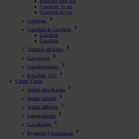
Bänkspis med ugn
Gasolspis 50 cm
Gasolspis 60 cm
chevron_right
Gasolugn
chevron_right
Gasolhäll & Gasolkök
Gasolhäll
Gasolkök
chevron_right
Tillbehör till köket
chevron_right
Gasvarnare
chevron_right
Gasolutrustning
chevron_right
Köksfläkt 12V
Värme
Värme
chevron_right
Wallas dieselkamin
chevron_right
Wallas spishäll
chevron_right
Wallas tillbehör
chevron_right
Fotogenkamin
chevron_right
Gasolkamin
chevron_right
Byggtork/Värmekanon