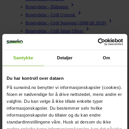
chevron_right
Reservdelar - Bålpanna
chevron_right
Reservdelar - Grill Urnorsk
chevron_right
Reservdelar - Grill Sunwind (2008 till 2018)
chevron_right
Reservdelar - Grill Jamie Oliver
chevron_right
Reservdelar - Energi
chevron_right
Reservdelar - Vatten
chevron_right
Reservdelar - Wallas
Samtykke
Detaljer
Om
Startsida
close
chevron_left
Alla produkter
Du har kontroll over dataen
Se alla
Tillbaka till huvudmenyn
På sunwind.no benytter vi informasjonskapsler (cookies).
Energi
chevron_right
Energi
Noen er nødvendige for å drive nettstedet, mens andre er
Batteriladdare
chevron_right
valgfrie. Du kan velge å ikke tillate enkelte typer
Kök & Gasol
informasjonskapsler. Du bestemmer selv hvilke
chevron_right
Batteriladdare 48V
Värme
informasjonskapsler du tillater og du kan endre
chevron_right
chevron_left
standardinnstillingene våre. Husk at dersom du ikke
Vatten
Alla produkter
(1204)
chevron_left
godtar enkelte typer informasjonskapsler, kan det påvirke