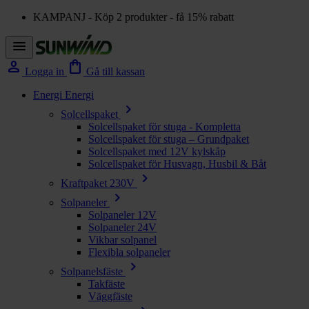
KAMPANJ - Köp 2 produkter - få 15% rabatt
menu
person
shopping_bag
Logga in
Gå till kassan
Energi
Energi
chevron_right
Solcellspaket
Solcellspaket för stuga - Kompletta
Solcellspaket för stuga – Grundpaket
Solcellspaket med 12V kylskåp
Solcellspaket för Husvagn, Husbil & Båt
chevron_right
Kraftpaket 230V
chevron_right
Solpaneler
Solpaneler 12V
Solpaneler 24V
Vikbar solpanel
Flexibla solpaneler
chevron_right
Solpanelsfäste
Takfäste
Väggfäste