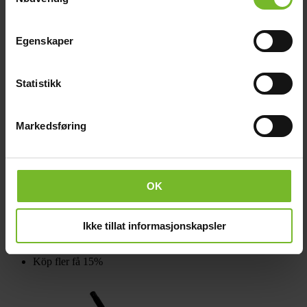
Köp fler få 15%
Egenskaper
Statistikk
Markedsføring
Ben Bålpanna Ask (B1B2B3)
OK
120,-
Ikke tillat informasjonskapsler
Köp fler få 15%