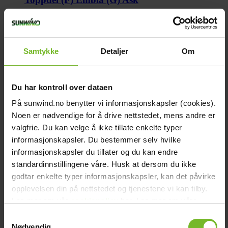
99,-
Samtykke
Detaljer
Om
Köp fler få 15%
Du har kontroll over dataen
På sunwind.no benytter vi informasjonskapsler (cookies).
Noen er nødvendige for å drive nettstedet, mens andre er
valgfrie. Du kan velge å ikke tillate enkelte typer
informasjonskapsler. Du bestemmer selv hvilke
informasjonskapsler du tillater og du kan endre
standardinnstillingene våre. Husk at dersom du ikke
godtar enkelte typer informasjonskapsler, kan det påvirke
Ben nedre Bålpanna Embla
opplevelsen din på nettstedet og tjenestene vi kan tilby.
Les mer om vår
cookiepolicy
her. Les mer om våre
95,-
rutiner for
personvern
her.
Samtykkevalg
Nødvendig