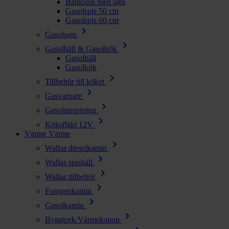
Bänkspis med ugn
Gasolspis 50 cm
Gasolspis 60 cm
chevron_right
Gasolugn
chevron_right
Gasolhäll & Gasolkök
Gasolhäll
Gasolkök
chevron_right
Tillbehör till köket
chevron_right
Gasvarnare
chevron_right
Gasolutrustning
chevron_right
Köksfläkt 12V
Värme
Värme
chevron_right
Wallas dieselkamin
chevron_right
Wallas spishäll
chevron_right
Wallas tillbehör
chevron_right
Fotogenkamin
chevron_right
Gasolkamin
chevron_right
Byggtork/Värmekanon