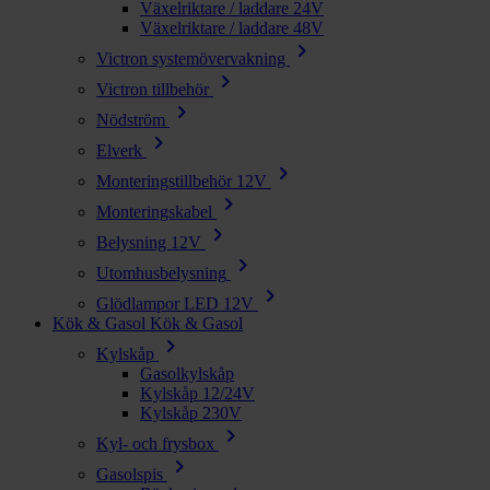
Växelriktare / laddare 24V
Växelriktare / laddare 48V
chevron_right
Victron systemövervakning
chevron_right
Victron tillbehör
chevron_right
Nödström
chevron_right
Elverk
chevron_right
Monteringstillbehör 12V
chevron_right
Monteringskabel
chevron_right
Belysning 12V
chevron_right
Utomhusbelysning
chevron_right
Glödlampor LED 12V
Kök & Gasol
Kök & Gasol
chevron_right
Kylskåp
Gasolkylskåp
Kylskåp 12/24V
Kylskåp 230V
chevron_right
Kyl- och frysbox
chevron_right
Gasolspis