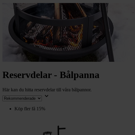
chevron_right
Toalett
chevron_right
Grill & Fritid
Lacanche
chevron_right
Reservdelar
Reservdelar - Bålpanna
Här kan du hitta reservdelar till våra bålpannor.
keyboard_arrow_down
Köp fler få 15%