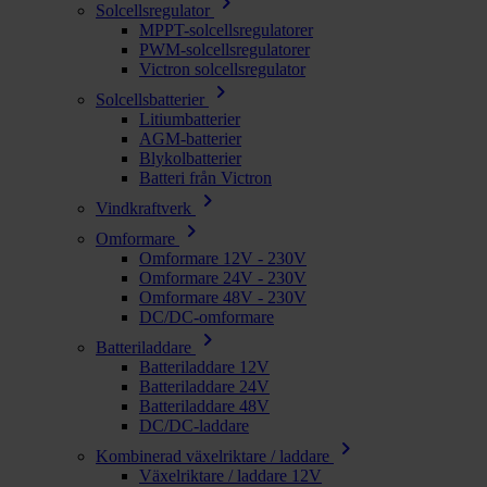
chevron_right
Solcellsregulator
MPPT-solcellsregulatorer
PWM-solcellsregulatorer
Victron solcellsregulator
chevron_right
Solcellsbatterier
Litiumbatterier
AGM-batterier
Blykolbatterier
Batteri från Victron
chevron_right
Vindkraftverk
chevron_right
Omformare
Omformare 12V - 230V
Omformare 24V - 230V
Omformare 48V - 230V
DC/DC-omformare
chevron_right
Batteriladdare
Batteriladdare 12V
Batteriladdare 24V
Batteriladdare 48V
DC/DC-laddare
chevron_right
Kombinerad växelriktare / laddare
Växelriktare / laddare 12V