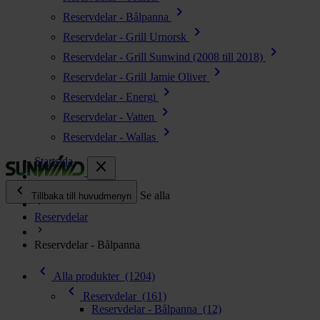
chevron_right
Reservdelar - Bålpanna
chevron_right
Reservdelar - Grill Urnorsk
chevron_right
Reservdelar - Grill Sunwind (2008 till 2018)
chevron_right
Reservdelar - Grill Jamie Oliver
chevron_right
Reservdelar - Energi
chevron_right
Reservdelar - Vatten
chevron_right
Reservdelar - Wallas
Startsida
close
chevron_left
Alla produkter
Se alla
Tillbaka till huvudmenyn
Reservdelar
chevron_right
Energi
Reservdelar - Bålpanna
chevron_right
Kök & Gasol
chevron_left
chevron_right
Alla produkter
(1204)
Värme
chevron_left
chevron_right
Reservdelar
(161)
Vatten
Reservdelar - Bålpanna
(12)