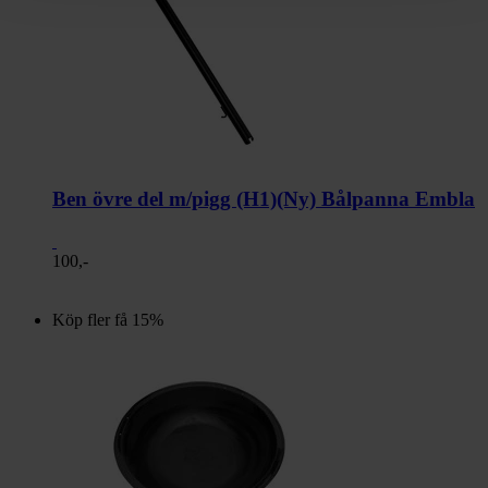
Ben övre del m/pigg (H1)(Ny) Bålpanna Embla
100,-
Köp fler få 15%