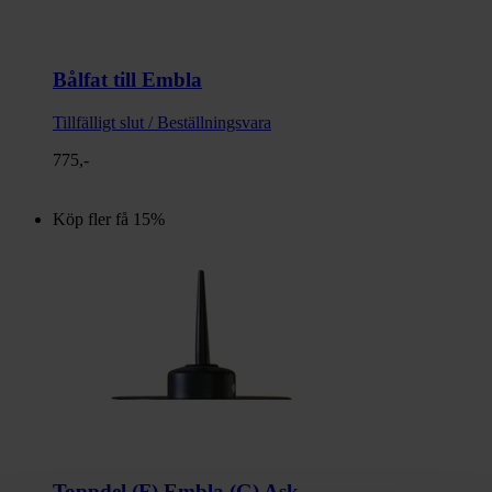
Bålfat till Embla
Tillfälligt slut / Beställningsvara
775,-
Köp fler få 15%
Toppdel (F) Embla (G) Ask