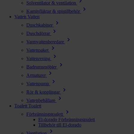
chevron_right
Solventilator & ventilation
chevron_right
Kaminfläktar & spistillbehör
Vatten
Vatten
chevron_right
Duschkabiner
chevron_right
Duschdörrar
chevron_right
Varmvattenberedare
chevron_right
Vattenpaket
chevron_right
Vattenrening
chevron_right
Badrumsmöbler
chevron_right
Armaturer
chevron_right
Vattenpump
chevron_right
Rör & kopplingar
chevron_right
Vattenbehållare
Toalett
Toalett
chevron_right
Förbränningstoalett
El-dorado Förbränningstoalett
Tillbehör till El-dorado
chevron_right
Ventilation