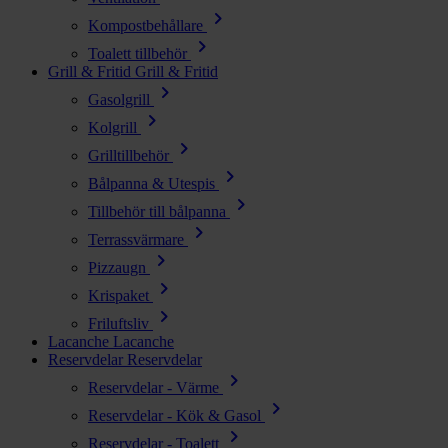
chevron_right
Kompostbehållare
chevron_right
Toalett tillbehör
Grill & Fritid
Grill & Fritid
chevron_right
Gasolgrill
chevron_right
Kolgrill
chevron_right
Grilltillbehör
chevron_right
Bålpanna & Utespis
chevron_right
Tillbehör till bålpanna
chevron_right
Terrassvärmare
chevron_right
Pizzaugn
chevron_right
Krispaket
chevron_right
Friluftsliv
Lacanche
Lacanche
Reservdelar
Reservdelar
chevron_right
Reservdelar - Värme
chevron_right
Reservdelar - Kök & Gasol
chevron_right
Reservdelar - Toalett