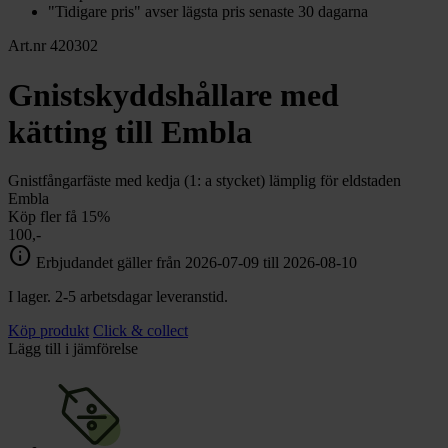
"Tidigare pris" avser lägsta pris senaste 30 dagarna
Art.nr 420302
Gnistskyddshållare med
kätting till Embla
Gnistfångarfäste med kedja (1: a stycket) lämplig för eldstaden
Embla
Köp fler få 15%
100,-
info
Erbjudandet gäller från 2026-07-09 till 2026-08-10
I lager. 2-5 arbetsdagar leveranstid.
Köp produkt
Click & collect
Lägg till i jämförelse