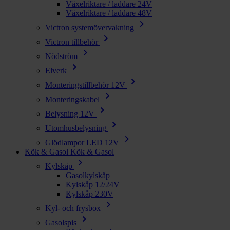
Växelriktare / laddare 24V
Växelriktare / laddare 48V
chevron_right
Victron systemövervakning
chevron_right
Victron tillbehör
chevron_right
Nödström
chevron_right
Elverk
chevron_right
Monteringstillbehör 12V
chevron_right
Monteringskabel
chevron_right
Belysning 12V
chevron_right
Utomhusbelysning
chevron_right
Glödlampor LED 12V
Kök & Gasol
Kök & Gasol
chevron_right
Kylskåp
Gasolkylskåp
Kylskåp 12/24V
Kylskåp 230V
chevron_right
Kyl- och frysbox
chevron_right
Gasolspis