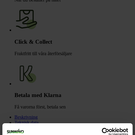
Click & Collect
Fraktfritt till våra återförsäljare
Betala med Klarna
Få varorna först, betala sen
Beskrivning
Teknisk data
Recensioner
Tillbehör