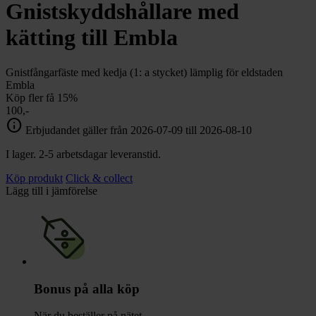
chevron_right
Gnistskyddshållare med
Toalett
chevron_right
Grill & Fritid
kätting till Embla
Lacanche
chevron_right
Reservdelar
Gnistfångarfäste med kedja (1: a stycket) lämplig för eldstaden
Embla
Köp fler få 15%
100,-
info
Erbjudandet gäller från 2026-07-09 till 2026-08-10
I lager. 2-5 arbetsdagar leveranstid.
Köp produkt
Click & collect
Lägg till i jämförelse
Bonus på alla köp
När du beställer på nätet