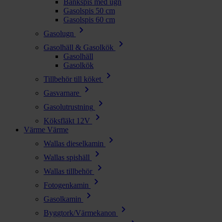
Bänkspis med ugn
Gasolspis 50 cm
Gasolspis 60 cm
chevron_right
Gasolugn
chevron_right
Gasolhäll & Gasolkök
Gasolhäll
Gasolkök
chevron_right
Tillbehör till köket
chevron_right
Gasvarnare
chevron_right
Gasolutrustning
chevron_right
Köksfläkt 12V
Värme
Värme
chevron_right
Wallas dieselkamin
chevron_right
Wallas spishäll
chevron_right
Wallas tillbehör
chevron_right
Fotogenkamin
chevron_right
Gasolkamin
chevron_right
Byggtork/Värmekanon