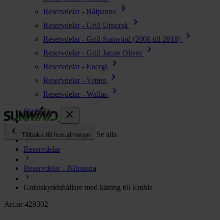
chevron_right
Reservdelar - Bålpanna
chevron_right
Reservdelar - Grill Urnorsk
chevron_right
Reservdelar - Grill Sunwind (2008 till 2018)
chevron_right
Reservdelar - Grill Jamie Oliver
chevron_right
Reservdelar - Energi
chevron_right
Reservdelar - Vatten
chevron_right
Reservdelar - Wallas
Startsida
close
chevron_left
Alla produkter
Se alla
Tillbaka till huvudmenyn
Reservdelar
chevron_right
Energi
Reservdelar - Bålpanna
chevron_right
Kök & Gasol
chevron_right
Gnistskyddshållare med kätting till Embla
Värme
chevron_right
Art.nr 420302
Vatten