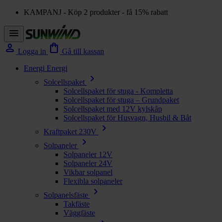
KAMPANJ - Köp 2 produkter - få 15% rabatt
menu
person
shopping_bag
Logga in
Gå till kassan
Energi
Energi
chevron_right
Solcellspaket
Solcellspaket för stuga - Kompletta
Solcellspaket för stuga – Grundpaket
Solcellspaket med 12V kylskåp
Solcellspaket för Husvagn, Husbil & Båt
chevron_right
Kraftpaket 230V
chevron_right
Solpaneler
Solpaneler 12V
Solpaneler 24V
Vikbar solpanel
Flexibla solpaneler
chevron_right
Solpanelsfäste
Takfäste
Väggfäste