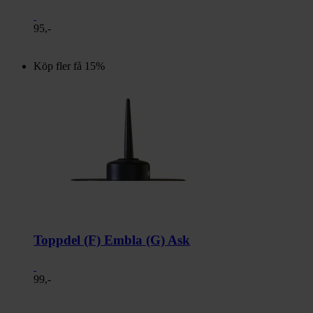
95,-
Köp fler få 15%
Toppdel (F) Embla (G) Ask
99,-