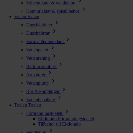
chevron_right
Solventilator & ventilation
chevron_right
Kaminfläktar & spistillbehör
Vatten
Vatten
chevron_right
Duschkabiner
chevron_right
Duschdörrar
chevron_right
Varmvattenberedare
chevron_right
Vattenpaket
chevron_right
Vattenrening
chevron_right
Badrumsmöbler
chevron_right
Armaturer
chevron_right
Vattenpump
chevron_right
Rör & kopplingar
chevron_right
Vattenbehållare
Toalett
Toalett
chevron_right
Förbränningstoalett
El-dorado Förbränningstoalett
Tillbehör till El-dorado
chevron_right
Ventilation