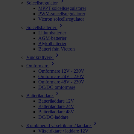
chevron_right
Solcellsregulator
MPPT-solcellsregulatorer
PWM-solcellsregulatorer
Victron solcellsregulator
chevron_right
Solcellsbatterier
Litiumbatterier
AGM-batterier
Blykolbatterier
Batteri från Victron
chevron_right
Vindkraftverk
chevron_right
Omformare
Omformare 12V - 230V
Omformare 24V - 230V
Omformare 48V - 230V
DC/DC-omformare
chevron_right
Batteriladdare
Batteriladdare 12V
Batteriladdare 24V
Batteriladdare 48V
DC/DC-laddare
chevron_right
Kombinerad växelriktare / laddare
Växelriktare / laddare 12V