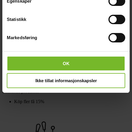
Egenskaper
Statistikk
Markedsføring
Överdrag till Ask & Embla
OK
395,-
Ikke tillat informasjonskapsler
Liknande produkter
Köp fler få 15%