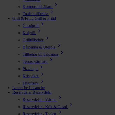
chevron_right
Kompostbehållare
chevron_right
Toalett tillbehör
Grill & Fritid
Grill & Fritid
chevron_right
Gasolgrill
chevron_right
Kolgrill
chevron_right
Grilltillbehör
chevron_right
Bålpanna & Utespis
chevron_right
Tillbehör till bålpanna
chevron_right
Terrassvärmare
chevron_right
Pizzaugn
chevron_right
Krispaket
chevron_right
Friluftsliv
Lacanche
Lacanche
Reservdelar
Reservdelar
chevron_right
Reservdelar - Värme
chevron_right
Reservdelar - Kök & Gasol
chevron_right
Reservdelar - Toalett