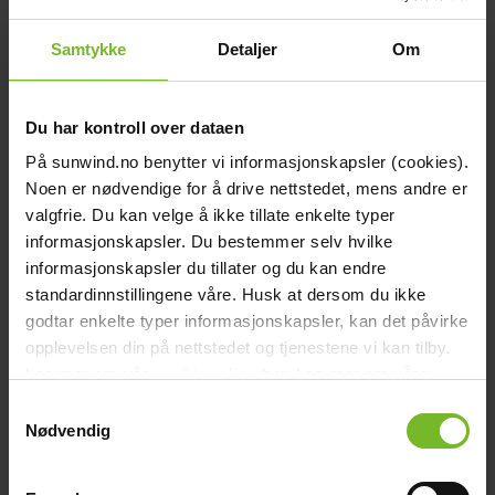
Liknande produkter
Frågor och svar
Samtykke
Detaljer
Om
Frakt och villkor
Beskrivning
Du har kontroll over dataen
Gnistfångarfäste med kedja (1: a stycket) lämplig för eldstaden
Embla. Priset gäller för ett stycke, om du behöver en komplett
På sunwind.no benytter vi informasjonskapsler (cookies).
uppsättning för eldstaden måste du lägga till 3 stycken i
Noen er nødvendige for å drive nettstedet, mens andre er
kundvagnen.
valgfrie. Du kan velge å ikke tillate enkelte typer
Teknisk data
informasjonskapsler. Du bestemmer selv hvilke
Varumärke:
Sunwind
Paketets dimensioner
informasjonskapsler du tillater og du kan endre
Bredd (cm):
13
standardinnstillingene våre. Husk at dersom du ikke
Höjd (cm):
9
godtar enkelte typer informasjonskapsler, kan det påvirke
Längd (cm):
26
Vikt (kg):
0,5
opplevelsen din på nettstedet og tjenestene vi kan tilby.
Recensioner
Les mer om vår
cookiepolicy
her. Les mer om våre
Tillbehör
rutiner for
personvern
her.
Samtykkevalg
Köp fler få 15%
Nødvendig