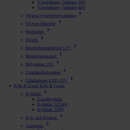
Växelriktare / laddare 24V
Växelriktare / laddare 48V
chevron_right
Victron systemövervakning
chevron_right
Victron tillbehör
chevron_right
Nödström
chevron_right
Elverk
chevron_right
Monteringstillbehör 12V
chevron_right
Monteringskabel
chevron_right
Belysning 12V
chevron_right
Utomhusbelysning
chevron_right
Glödlampor LED 12V
Kök & Gasol
Kök & Gasol
chevron_right
Kylskåp
Gasolkylskåp
Kylskåp 12/24V
Kylskåp 230V
chevron_right
Kyl- och frysbox
chevron_right
Gasolspis