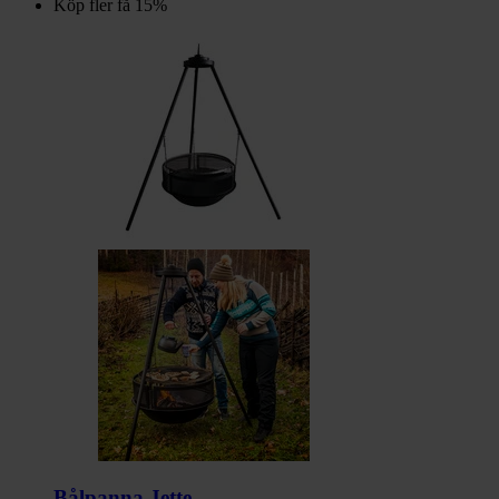
Köp fler få 15%
Bålpanna Jette