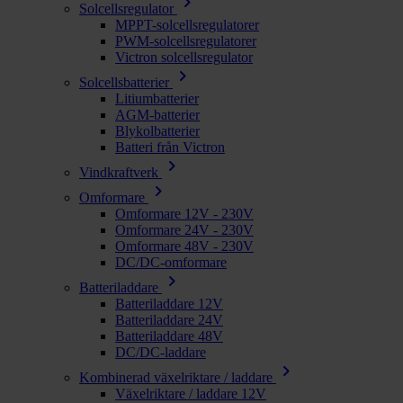
chevron_right
Solcellsregulator
MPPT-solcellsregulatorer
PWM-solcellsregulatorer
Victron solcellsregulator
chevron_right
Solcellsbatterier
Litiumbatterier
AGM-batterier
Blykolbatterier
Batteri från Victron
chevron_right
Vindkraftverk
chevron_right
Omformare
Omformare 12V - 230V
Omformare 24V - 230V
Omformare 48V - 230V
DC/DC-omformare
chevron_right
Batteriladdare
Batteriladdare 12V
Batteriladdare 24V
Batteriladdare 48V
DC/DC-laddare
chevron_right
Kombinerad växelriktare / laddare
Växelriktare / laddare 12V