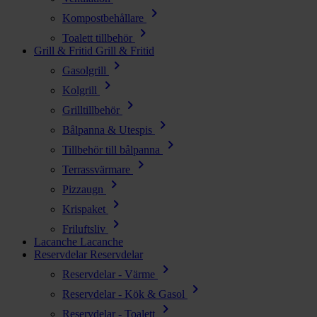
chevron_right
Kompostbehållare
chevron_right
Toalett tillbehör
Grill & Fritid
Grill & Fritid
chevron_right
Gasolgrill
chevron_right
Kolgrill
chevron_right
Grilltillbehör
chevron_right
Bålpanna & Utespis
chevron_right
Tillbehör till bålpanna
chevron_right
Terrassvärmare
chevron_right
Pizzaugn
chevron_right
Krispaket
chevron_right
Friluftsliv
Lacanche
Lacanche
Reservdelar
Reservdelar
chevron_right
Reservdelar - Värme
chevron_right
Reservdelar - Kök & Gasol
chevron_right
Reservdelar - Toalett