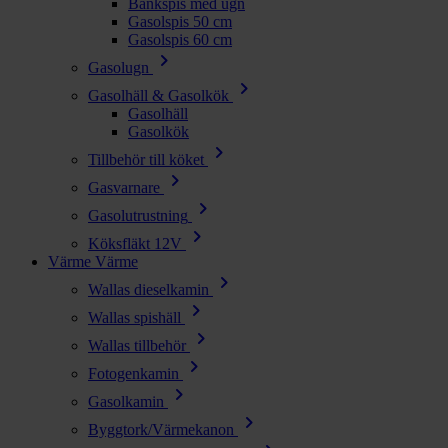
Bänkspis med ugn
Gasolspis 50 cm
Gasolspis 60 cm
chevron_right
Gasolugn
chevron_right
Gasolhäll & Gasolkök
Gasolhäll
Gasolkök
chevron_right
Tillbehör till köket
chevron_right
Gasvarnare
chevron_right
Gasolutrustning
chevron_right
Köksfläkt 12V
Värme
Värme
chevron_right
Wallas dieselkamin
chevron_right
Wallas spishäll
chevron_right
Wallas tillbehör
chevron_right
Fotogenkamin
chevron_right
Gasolkamin
chevron_right
Byggtork/Värmekanon