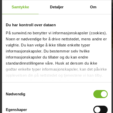
chevron_right
Toalett
Samtykke
chevron_right
Detaljer
Om
Grill & Fritid
Lacanche
chevron_right
Reservdelar
Du har kontroll over dataen
På sunwind.no benytter vi informasjonskapsler (cookies).
Noen er nødvendige for å drive nettstedet, mens andre er
valgfrie. Du kan velge å ikke tillate enkelte typer
informasjonskapsler. Du bestemmer selv hvilke
informasjonskapsler du tillater og du kan endre
Bålpanna & Utespis
standardinnstillingene våre. Husk at dersom du ikke
godtar enkelte typer informasjonskapsler, kan det påvirke
En eldstad för utomhusbruk, oavsett om det är en klassisk bålpanna
opplevelsen din på nettstedet og tjenestene vi kan tilby.
eller en elegant utomhusspis, skapar en naturlig samlingsplats i
Les mer om vår
cookiepolicy
her. Les mer om våre
trädgården eller på terrassen. Här kan du njuta av värmen, laga mat
rutiner for
personvern
her.
över öppen eld och umgås med familj och vänner året runt – vid
Samtykkevalg
högtider som jul och påsk, eller unde...
Visa mer
Nødvendig
keyboard_arrow_down
Egenskaper
Köp fler få 15%