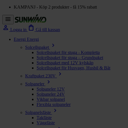
KAMPANJ - Köp 2 produkter - få 15% rabatt
menu
person
shopping_bag
Logga in
Gå till kassan
Energi
Energi
chevron_right
Solcellspaket
Solcellspaket för stuga - Kompletta
Solcellspaket för stuga – Grundpaket
Solcellspaket med 12V kylskåp
Solcellspaket för Husvagn, Husbil & Båt
chevron_right
Kraftpaket 230V
chevron_right
Solpaneler
Solpaneler 12V
Solpaneler 24V
Vikbar solpanel
Flexibla solpaneler
chevron_right
Solpanelsfäste
Takfäste
Väggfäste