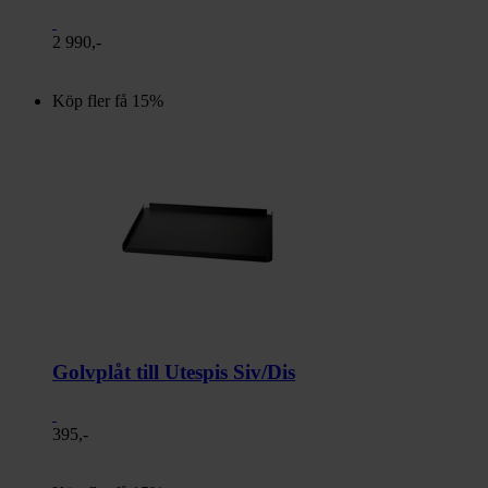
2 990,-
Köp fler få 15%
Golvplåt till Utespis Siv/Dis
395,-