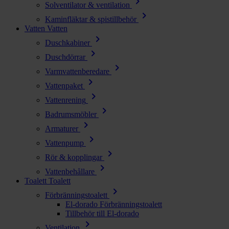
chevron_right
Solventilator & ventilation
chevron_right
Kaminfläktar & spistillbehör
Vatten
Vatten
chevron_right
Duschkabiner
chevron_right
Duschdörrar
chevron_right
Varmvattenberedare
chevron_right
Vattenpaket
chevron_right
Vattenrening
chevron_right
Badrumsmöbler
chevron_right
Armaturer
chevron_right
Vattenpump
chevron_right
Rör & kopplingar
chevron_right
Vattenbehållare
Toalett
Toalett
chevron_right
Förbränningstoalett
El-dorado Förbränningstoalett
Tillbehör till El-dorado
chevron_right
Ventilation