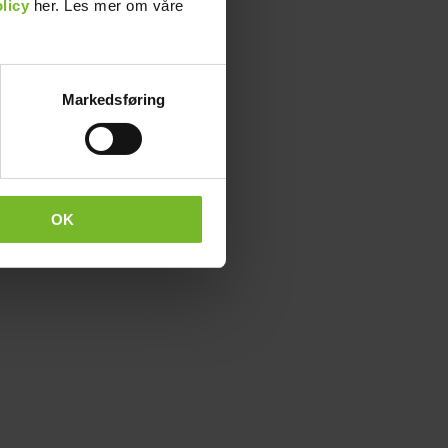
licy
her. Les mer om våre
Markedsføring
OK