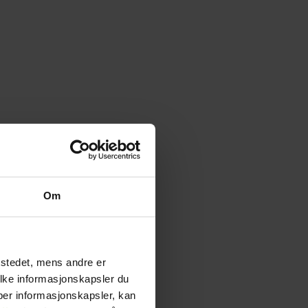
Om
tstedet, mens andre er
ilke informasjonskapsler du
yper informasjonskapsler, kan