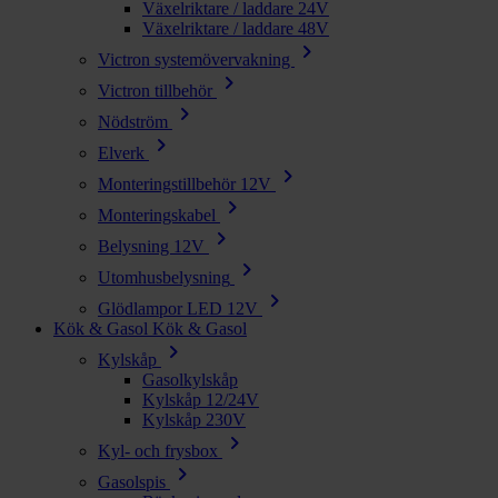
Växelriktare / laddare 24V
Växelriktare / laddare 48V
chevron_right
Victron systemövervakning
chevron_right
Victron tillbehör
chevron_right
Nödström
chevron_right
Elverk
chevron_right
Monteringstillbehör 12V
chevron_right
Monteringskabel
chevron_right
Belysning 12V
chevron_right
Utomhusbelysning
chevron_right
Glödlampor LED 12V
Kök & Gasol
Kök & Gasol
chevron_right
Kylskåp
Gasolkylskåp
Kylskåp 12/24V
Kylskåp 230V
chevron_right
Kyl- och frysbox
chevron_right
Gasolspis