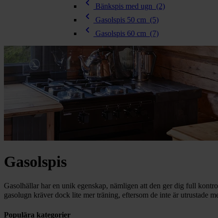
chevron_right
chevron_left
Toalett
Bänkspis med ugn
(2)
chevron_right
chevron_left
Gasolspis 50 cm
(5)
Grill & Fritid
chevron_left
Lacanche
Gasolspis 60 cm
(7)
chevron_right
Reservdelar
Gasolspis
Gasolhällar har en unik egenskap, nämligen att den ger dig full kont
gasolugn kräver dock lite mer träning, eftersom de inte är utrustade med
Populära kategorier