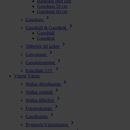
Bänkspis med ugn
Gasolspis 50 cm
Gasolspis 60 cm
chevron_right
Gasolugn
chevron_right
Gasolhäll & Gasolkök
Gasolhäll
Gasolkök
chevron_right
Tillbehör till köket
chevron_right
Gasvarnare
chevron_right
Gasolutrustning
chevron_right
Köksfläkt 12V
Värme
Värme
chevron_right
Wallas dieselkamin
chevron_right
Wallas spishäll
chevron_right
Wallas tillbehör
chevron_right
Fotogenkamin
chevron_right
Gasolkamin
chevron_right
Byggtork/Värmekanon