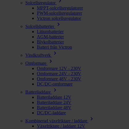
chevron_right
Solcellsregulator
MPPT-solcellsregulatorer
PWM-solcellsregulatorer
Victron solcellsregulator
chevron_right
Solcellsbatterier
Litiumbatterier
AGM-batterier
Blykolbatterier
Batteri från Victron
chevron_right
Vindkraftverk
chevron_right
Omformare
Omformare 12V - 230V
Omformare 24V - 230V
Omformare 48V - 230V
DC/DC-omformare
chevron_right
Batteriladdare
Batteriladdare 12V
Batteriladdare 24V
Batteriladdare 48V
DC/DC-laddare
chevron_right
Kombinerad växelriktare / laddare
Växelriktare / laddare 12V