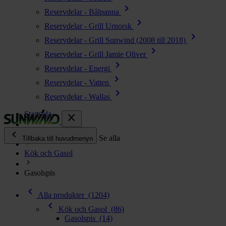
chevron_right
Reservdelar - Bålpanna
chevron_right
Reservdelar - Grill Urnorsk
chevron_right
Reservdelar - Grill Sunwind (2008 till 2018)
chevron_right
Reservdelar - Grill Jamie Oliver
chevron_right
Reservdelar - Energi
chevron_right
Reservdelar - Vatten
chevron_right
Reservdelar - Wallas
Startsida
close
chevron_left
Alla produkter
Se alla
Tillbaka till huvudmenyn
Kök och Gasol
chevron_right
Energi
Gasolspis
chevron_right
Kök & Gasol
chevron_left
chevron_right
Alla produkter
(1204)
Värme
chevron_left
chevron_right
Kök och Gasol
(86)
Vatten
Gasolspis
(14)