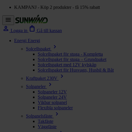
KAMPANJ - Köp 2 produkter - få 15% rabatt
menu
person
shopping_bag
Logga in
Gå till kassan
Energi
Energi
chevron_right
Solcellspaket
Solcellspaket för stuga - Kompletta
Solcellspaket för stuga – Grundpaket
Solcellspaket med 12V kylskåp
Solcellspaket för Husvagn, Husbil & Båt
chevron_right
Kraftpaket 230V
chevron_right
Solpaneler
Solpaneler 12V
Solpaneler 24V
Vikbar solpanel
Flexibla solpaneler
chevron_right
Solpanelsfäste
Takfäste
Väggfäste