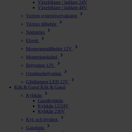
Växelriktare / laddare 24V
Växelriktare / laddare 48V
chevron_right
Victron systemövervakning
chevron_right
Victron tillbehör
chevron_right
Nödström
chevron_right
Elverk
chevron_right
Monteringstillbehör 12V
chevron_right
Monteringskabel
chevron_right
Belysning 12V
chevron_right
Utomhusbelysning
chevron_right
Glödlampor LED 12V
Kök & Gasol
Kök & Gasol
chevron_right
Kylskåp
Gasolkylskåp
Kylskåp 12/24V
Kylskåp 230V
chevron_right
Kyl- och frysbox
chevron_right
Gasolspis