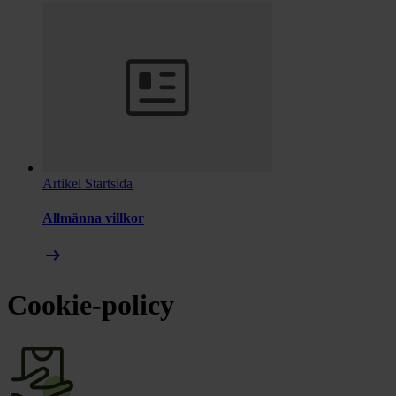
Artikel
Startsida
Allmänna villkor
arrow_right_alt
Cookie-policy