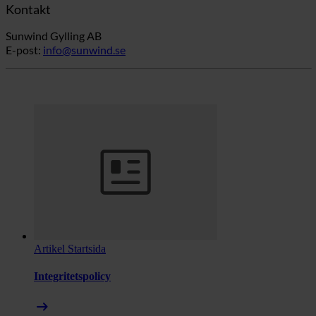
Kontakt
Sunwind Gylling AB
E-post:
info@sunwind.se
Artikel
Startsida
Integritetspolicy
arrow_right_alt