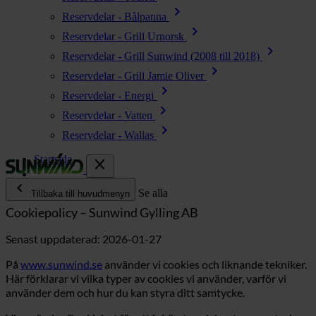
chevron_right
Reservdelar - Bålpanna
chevron_right
Reservdelar - Grill Urnorsk
chevron_right
Reservdelar - Grill Sunwind (2008 till 2018)
chevron_right
Reservdelar - Grill Jamie Oliver
chevron_right
Reservdelar - Energi
chevron_right
Reservdelar - Vatten
chevron_right
Reservdelar - Wallas
Startsida
close
chevron_left
Cookie-policy
Se alla
Tillbaka till huvudmenyn
Cookiepolicy – Sunwind Gylling AB
chevron_right
Energi
Senast uppdaterad: 2026-01-27
chevron_right
Kök & Gasol
På
www.sunwind.se
använder vi cookies och liknande tekniker.
chevron_right
Värme
Här förklarar vi vilka typer av cookies vi använder, varför vi
chevron_right
använder dem och hur du kan styra ditt samtycke.
Vatten