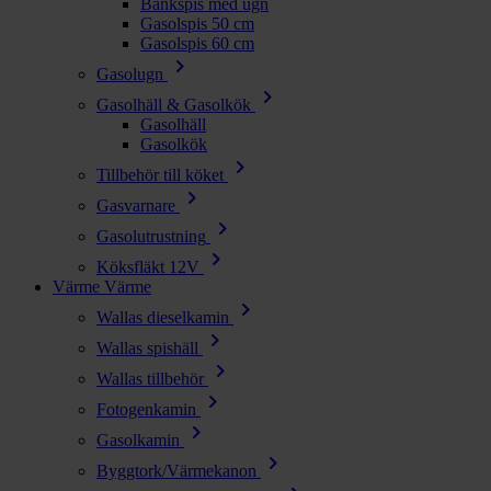
Bänkspis med ugn
Gasolspis 50 cm
Gasolspis 60 cm
chevron_right
Gasolugn
chevron_right
Gasolhäll & Gasolkök
Gasolhäll
Gasolkök
chevron_right
Tillbehör till köket
chevron_right
Gasvarnare
chevron_right
Gasolutrustning
chevron_right
Köksfläkt 12V
Värme
Värme
chevron_right
Wallas dieselkamin
chevron_right
Wallas spishäll
chevron_right
Wallas tillbehör
chevron_right
Fotogenkamin
chevron_right
Gasolkamin
chevron_right
Byggtork/Värmekanon