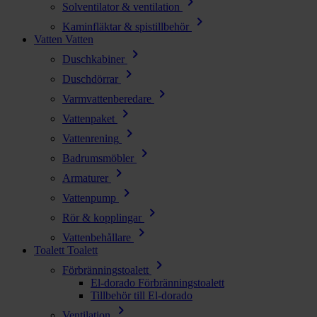
chevron_right
Solventilator & ventilation
chevron_right
Kaminfläktar & spistillbehör
Vatten
Vatten
chevron_right
Duschkabiner
chevron_right
Duschdörrar
chevron_right
Varmvattenberedare
chevron_right
Vattenpaket
chevron_right
Vattenrening
chevron_right
Badrumsmöbler
chevron_right
Armaturer
chevron_right
Vattenpump
chevron_right
Rör & kopplingar
chevron_right
Vattenbehållare
Toalett
Toalett
chevron_right
Förbränningstoalett
El-dorado Förbränningstoalett
Tillbehör till El-dorado
chevron_right
Ventilation