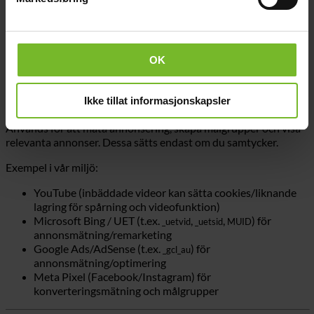
Hjälper oss att förstå hur webbplatsen används så att vi kan
förbättra den.
Exempel:
OK
Google Analytics (t.ex.
,
) för besöksstatistik
_ga
_ga_#
Ikke tillat informasjonskapsler
4) Marknadsföringscookies
Används för att mäta annonsering, skapa målgrupper och visa
relevanta annonser. Dessa sätts endast om du samtycker.
Exempel i vår miljö:
YouTube (inbäddade videor kan sätta cookies/liknande
lagring för spårning och videofunktion)
Microsoft Bing / UET (t.ex.
,
,
) för
_uetvid
_uetsid
MUID
annonsmätning/remarketing
Google Ads/AdSense (t.ex.
) för
_gcl_au
annonsmätning/optimering
Meta Pixel (Facebook/Instagram) för
konverteringsmätning och målgrupper