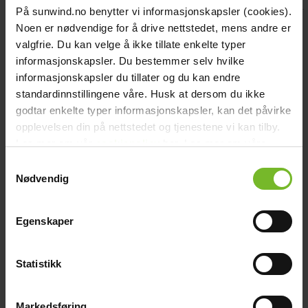
På sunwind.no benytter vi informasjonskapsler (cookies).
Vilka kategorier av cookies använder vi?
Noen er nødvendige for å drive nettstedet, mens andre er
valgfrie. Du kan velge å ikke tillate enkelte typer
1) Nödvändiga cookies (alltid aktiva)
informasjonskapsler. Du bestemmer selv hvilke
informasjonskapsler du tillater og du kan endre
Dessa behövs för grundläggande funktioner som varukorg,
kassaflöde, säkerhet och samtyckeslagring. Exempel i vår miljö:
standardinnstillingene våre. Husk at dersom du ikke
godtar enkelte typer informasjonskapsler, kan det påvirke
Sessions- och säkerhetscookies (t.ex. CSRF/anti-forgery)
opplevelsen din på nettstedet og tjenestene vi kan tilby.
Varukorgsfunktion (t.ex.
)
cart
Les mer om vår
cookiepolicy
her. Les mer om våre
Cookieinställningar (t.ex.
från Cookiebot)
CookieConsent
rutiner for
personvern
her.
Samtykkevalg
2) Preferenscookies
Nødvendig
Används för att komma ihåg dina val och förbättra funktioner,
t.ex. inställningar kopplade till chattwidget.
Egenskaper
Exempel:
Cookies kopplade till ImBox-chattens funktion och
Statistikk
användarupplevelse (t.ex.
,
)
imbox
imbox-widget
3) Statistikcookies
Markedsføring