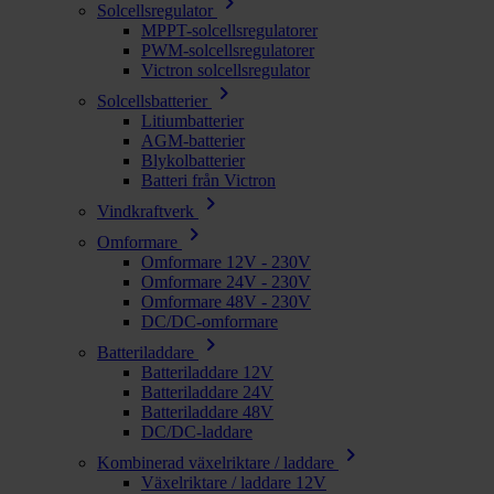
chevron_right
Solcellsregulator
MPPT-solcellsregulatorer
PWM-solcellsregulatorer
Victron solcellsregulator
chevron_right
Solcellsbatterier
Litiumbatterier
AGM-batterier
Blykolbatterier
Batteri från Victron
chevron_right
Vindkraftverk
chevron_right
Omformare
Omformare 12V - 230V
Omformare 24V - 230V
Omformare 48V - 230V
DC/DC-omformare
chevron_right
Batteriladdare
Batteriladdare 12V
Batteriladdare 24V
Batteriladdare 48V
DC/DC-laddare
chevron_right
Kombinerad växelriktare / laddare
Växelriktare / laddare 12V