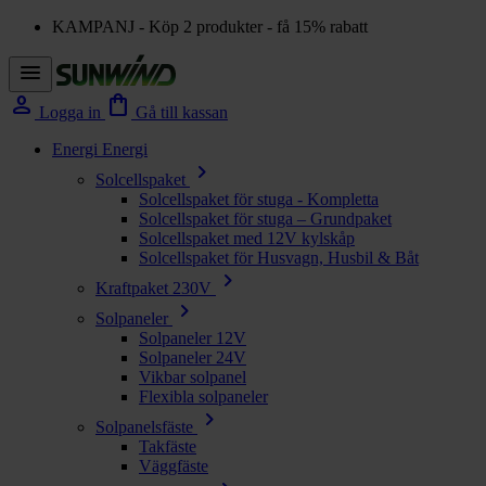
KAMPANJ - Köp 2 produkter - få 15% rabatt
menu
person
shopping_bag
Logga in
Gå till kassan
Energi
Energi
chevron_right
Solcellspaket
Solcellspaket för stuga - Kompletta
Solcellspaket för stuga – Grundpaket
Solcellspaket med 12V kylskåp
Solcellspaket för Husvagn, Husbil & Båt
chevron_right
Kraftpaket 230V
chevron_right
Solpaneler
Solpaneler 12V
Solpaneler 24V
Vikbar solpanel
Flexibla solpaneler
chevron_right
Solpanelsfäste
Takfäste
Väggfäste