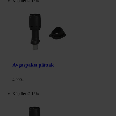
Köp fler få 15%
Avgaspaket plåttak
4 990,-
Köp fler få 15%