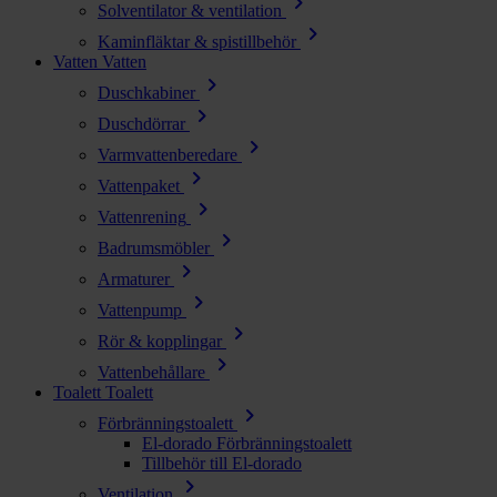
chevron_right
Solventilator & ventilation
chevron_right
Kaminfläktar & spistillbehör
Vatten
Vatten
chevron_right
Duschkabiner
chevron_right
Duschdörrar
chevron_right
Varmvattenberedare
chevron_right
Vattenpaket
chevron_right
Vattenrening
chevron_right
Badrumsmöbler
chevron_right
Armaturer
chevron_right
Vattenpump
chevron_right
Rör & kopplingar
chevron_right
Vattenbehållare
Toalett
Toalett
chevron_right
Förbränningstoalett
El-dorado Förbränningstoalett
Tillbehör till El-dorado
chevron_right
Ventilation