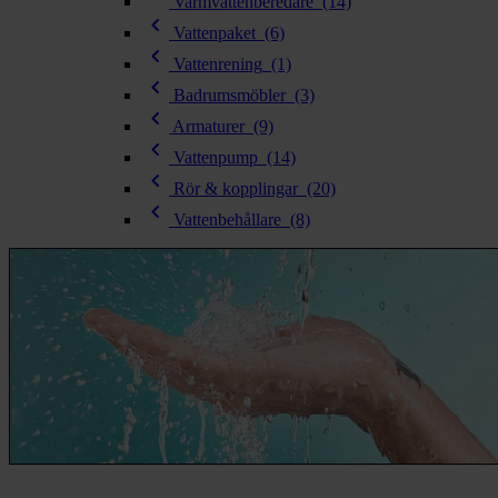
chevron_right
Varmvattenberedare
(14)
Toalett
chevron_left
chevron_right
Vattenpaket
(6)
Grill & Fritid
chevron_left
Vattenrening
(1)
Lacanche
chevron_left
chevron_right
Badrumsmöbler
(3)
Reservdelar
chevron_left
Armaturer
(9)
chevron_left
Vattenpump
(14)
chevron_left
Rör & kopplingar
(20)
chevron_left
Vattenbehållare
(8)