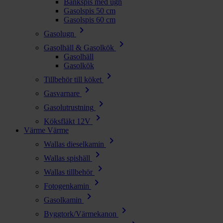
Bänkspis med ugn
Gasolspis 50 cm
Gasolspis 60 cm
chevron_right
Gasolugn
chevron_right
Gasolhäll & Gasolkök
Gasolhäll
Gasolkök
chevron_right
Tillbehör till köket
chevron_right
Gasvarnare
chevron_right
Gasolutrustning
chevron_right
Köksfläkt 12V
Värme
Värme
chevron_right
Wallas dieselkamin
chevron_right
Wallas spishäll
chevron_right
Wallas tillbehör
chevron_right
Fotogenkamin
chevron_right
Gasolkamin
chevron_right
Byggtork/Värmekanon