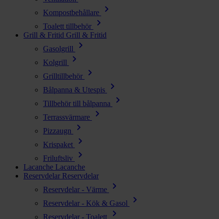
chevron_right
Kompostbehållare
chevron_right
Toalett tillbehör
Grill & Fritid
Grill & Fritid
chevron_right
Gasolgrill
chevron_right
Kolgrill
chevron_right
Grilltillbehör
chevron_right
Bålpanna & Utespis
chevron_right
Tillbehör till bålpanna
chevron_right
Terrassvärmare
chevron_right
Pizzaugn
chevron_right
Krispaket
chevron_right
Friluftsliv
Lacanche
Lacanche
Reservdelar
Reservdelar
chevron_right
Reservdelar - Värme
chevron_right
Reservdelar - Kök & Gasol
chevron_right
Reservdelar - Toalett