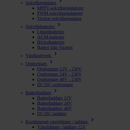
chevron_right
Solcellsregulator
MPPT-solcellsregulatorer
PWM-solcellsregulatorer
Victron solcellsregulator
chevron_right
Solcellsbatterier
Litiumbatterier
AGM-batterier
Blykolbatterier
Batteri från Victron
chevron_right
Vindkraftverk
chevron_right
Omformare
Omformare 12V - 230V
Omformare 24V - 230V
Omformare 48V - 230V
DC/DC-omformare
chevron_right
Batteriladdare
Batteriladdare 12V
Batteriladdare 24V
Batteriladdare 48V
DC/DC-laddare
chevron_right
Kombinerad växelriktare / laddare
Växelriktare / laddare 12V