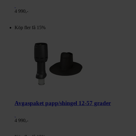
4 990,-
Köp fler få 15%
Avgaspaket papp/shingel 12-57 grader
4 990,-