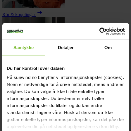
arrow_right_alt
Rör & kopplingar
Samtykke
Detaljer
Om
Du har kontroll over dataen
På sunwind.no benytter vi informasjonskapsler (cookies).
Noen er nødvendige for å drive nettstedet, mens andre er
valgfrie. Du kan velge å ikke tillate enkelte typer
informasjonskapsler. Du bestemmer selv hvilke
informasjonskapsler du tillater og du kan endre
arrow_right_alt
Vattenbehållare
standardinnstillingene våre. Husk at dersom du ikke
keyboard_arrow_down
godtar enkelte typer informasjonskapsler, kan det påvirke
opplevelsen din på nettstedet og tjenestene vi kan tilby.
Köp fler få 15%