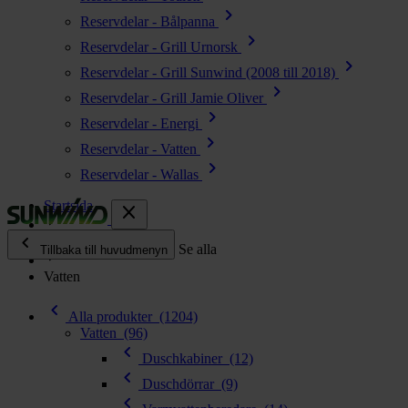
chevron_right
Reservdelar - Bålpanna
chevron_right
Reservdelar - Grill Urnorsk
chevron_right
Reservdelar - Grill Sunwind (2008 till 2018)
chevron_right
Reservdelar - Grill Jamie Oliver
chevron_right
Reservdelar - Energi
chevron_right
Reservdelar - Vatten
chevron_right
Reservdelar - Wallas
Startsida
close
chevron_left
Alla produkter
Se alla
Tillbaka till huvudmenyn
Vatten
chevron_right
Energi
chevron_left
chevron_right
Alla produkter
(1204)
Kök & Gasol
Vatten
(96)
chevron_right
chevron_left
Värme
Duschkabiner
(12)
chevron_right
chevron_left
Duschdörrar
(9)
Vatten
chevron_left