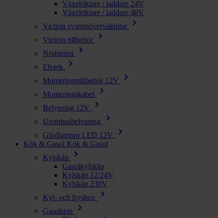
Växelriktare / laddare 24V
Växelriktare / laddare 48V
chevron_right
Victron systemövervakning
chevron_right
Victron tillbehör
chevron_right
Nödström
chevron_right
Elverk
chevron_right
Monteringstillbehör 12V
chevron_right
Monteringskabel
chevron_right
Belysning 12V
chevron_right
Utomhusbelysning
chevron_right
Glödlampor LED 12V
Kök & Gasol
Kök & Gasol
chevron_right
Kylskåp
Gasolkylskåp
Kylskåp 12/24V
Kylskåp 230V
chevron_right
Kyl- och frysbox
chevron_right
Gasolspis