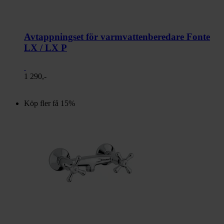
Avtappningset för varmvattenberedare Fonte
LX / LX P
1 290,-
Köp fler få 15%