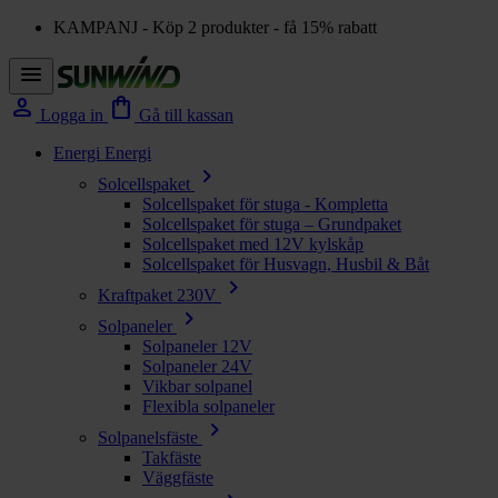
KAMPANJ - Köp 2 produkter - få 15% rabatt
menu
person
shopping_bag
Logga in
Gå till kassan
Energi
Energi
chevron_right
Solcellspaket
Solcellspaket för stuga - Kompletta
Solcellspaket för stuga – Grundpaket
Solcellspaket med 12V kylskåp
Solcellspaket för Husvagn, Husbil & Båt
chevron_right
Kraftpaket 230V
chevron_right
Solpaneler
Solpaneler 12V
Solpaneler 24V
Vikbar solpanel
Flexibla solpaneler
chevron_right
Solpanelsfäste
Takfäste
Väggfäste