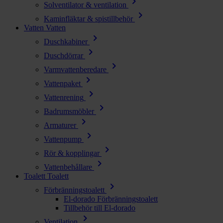
chevron_right
Solventilator & ventilation
chevron_right
Kaminfläktar & spistillbehör
Vatten
Vatten
chevron_right
Duschkabiner
chevron_right
Duschdörrar
chevron_right
Varmvattenberedare
chevron_right
Vattenpaket
chevron_right
Vattenrening
chevron_right
Badrumsmöbler
chevron_right
Armaturer
chevron_right
Vattenpump
chevron_right
Rör & kopplingar
chevron_right
Vattenbehållare
Toalett
Toalett
chevron_right
Förbränningstoalett
El-dorado Förbränningstoalett
Tillbehör till El-dorado
chevron_right
Ventilation