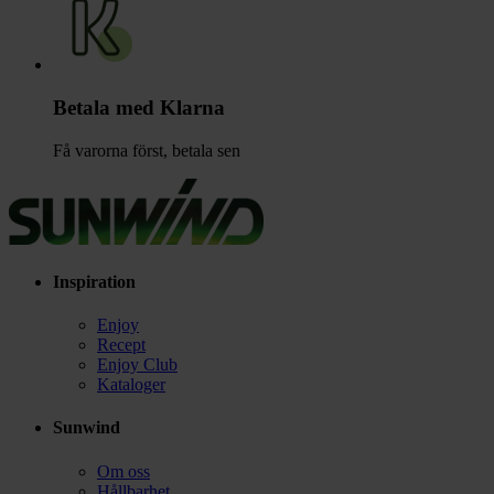
Betala med Klarna
Få varorna först, betala sen
Inspiration
Enjoy
Recept
Enjoy Club
Kataloger
Sunwind
Om oss
Hållbarhet