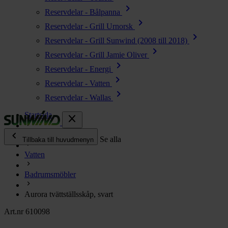
chevron_right
Reservdelar - Bålpanna
chevron_right
Reservdelar - Grill Urnorsk
chevron_right
Reservdelar - Grill Sunwind (2008 till 2018)
chevron_right
Reservdelar - Grill Jamie Oliver
chevron_right
Reservdelar - Energi
chevron_right
Reservdelar - Vatten
chevron_right
Reservdelar - Wallas
Startsida
close
chevron_left
Alla produkter
Se alla
Tillbaka till huvudmenyn
Vatten
chevron_right
Energi
Badrumsmöbler
chevron_right
Kök & Gasol
chevron_right
Aurora tvättställsskåp, svart
Värme
chevron_right
Art.nr 610098
Vatten