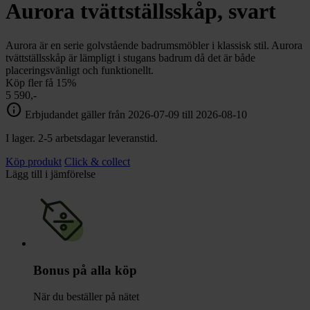
chevron_right
Aurora tvättställsskåp, svart
Toalett
chevron_right
Grill & Fritid
Lacanche
Aurora är en serie golvstående badrumsmöbler i klassisk stil. Aurora
chevron_right
tvättställsskåp är lämpligt i stugans badrum då det är både
Reservdelar
placeringsvänligt och funktionellt.
Köp fler få 15%
5 590,-
info
Erbjudandet gäller från 2026-07-09 till 2026-08-10
I lager. 2-5 arbetsdagar leveranstid.
Köp produkt
Click & collect
Lägg till i jämförelse
Bonus på alla köp
När du beställer på nätet