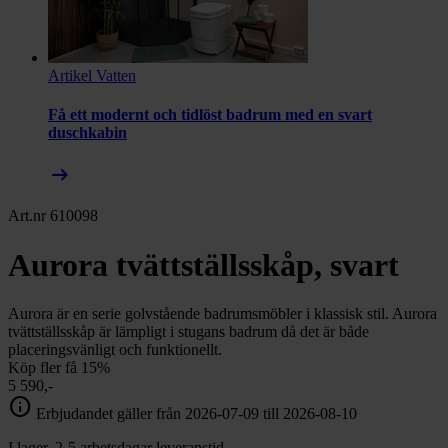
Artikel
Vatten
Få ett modernt och tidlöst badrum med en svart
duschkabin
arrow_right_alt
Art.nr 610098
Aurora tvättställsskåp, svart
Aurora är en serie golvstående badrumsmöbler i klassisk stil. Aurora
tvättställsskåp är lämpligt i stugans badrum då det är både
placeringsvänligt och funktionellt.
Köp fler få 15%
5 590,-
info
Erbjudandet gäller från 2026-07-09 till 2026-08-10
I lager. 2-5 arbetsdagar leveranstid.