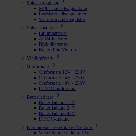
chevron_right
Solcellsregulator
MPPT-solcellsregulatorer
PWM-solcellsregulatorer
Victron solcellsregulator
chevron_right
Solcellsbatterier
Litiumbatterier
AGM-batterier
Blykolbatterier
Batteri från Victron
chevron_right
Vindkraftverk
chevron_right
Omformare
Omformare 12V - 230V
Omformare 24V - 230V
Omformare 48V - 230V
DC/DC-omformare
chevron_right
Batteriladdare
Batteriladdare 12V
Batteriladdare 24V
Batteriladdare 48V
DC/DC-laddare
chevron_right
Kombinerad växelriktare / laddare
Växelriktare / laddare 12V