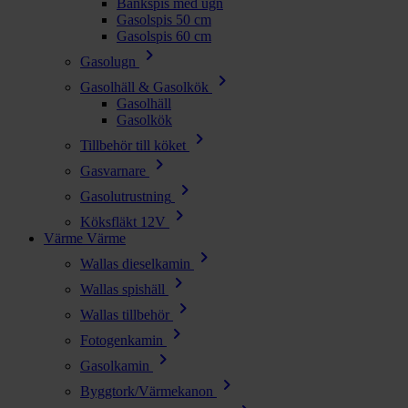
Bänkspis med ugn
Gasolspis 50 cm
Gasolspis 60 cm
chevron_right
Gasolugn
chevron_right
Gasolhäll & Gasolkök
Gasolhäll
Gasolkök
chevron_right
Tillbehör till köket
chevron_right
Gasvarnare
chevron_right
Gasolutrustning
chevron_right
Köksfläkt 12V
Värme
Värme
chevron_right
Wallas dieselkamin
chevron_right
Wallas spishäll
chevron_right
Wallas tillbehör
chevron_right
Fotogenkamin
chevron_right
Gasolkamin
chevron_right
Byggtork/Värmekanon