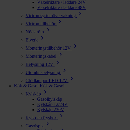
Växelriktare / laddare 24V
Växelriktare / laddare 48V
chevron_right
Victron systemövervakning
chevron_right
Victron tillbehör
chevron_right
Nödström
chevron_right
Elverk
chevron_right
Monteringstillbehör 12V
chevron_right
Monteringskabel
chevron_right
Belysning 12V
chevron_right
Utomhusbelysning
chevron_right
Glödlampor LED 12V
Kök & Gasol
Kök & Gasol
chevron_right
Kylskåp
Gasolkylskåp
Kylskåp 12/24V
Kylskåp 230V
chevron_right
Kyl- och frysbox
chevron_right
Gasolspis