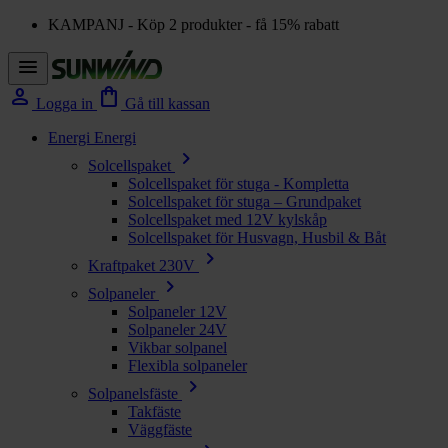
KAMPANJ - Köp 2 produkter - få 15% rabatt
menu
person
shopping_bag
Logga in
Gå till kassan
Energi
Energi
chevron_right
Solcellspaket
Solcellspaket för stuga - Kompletta
Solcellspaket för stuga – Grundpaket
Solcellspaket med 12V kylskåp
Solcellspaket för Husvagn, Husbil & Båt
chevron_right
Kraftpaket 230V
chevron_right
Solpaneler
Solpaneler 12V
Solpaneler 24V
Vikbar solpanel
Flexibla solpaneler
chevron_right
Solpanelsfäste
Takfäste
Väggfäste