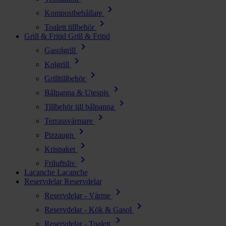
chevron_right
Kompostbehållare
chevron_right
Toalett tillbehör
Grill & Fritid
Grill & Fritid
chevron_right
Gasolgrill
chevron_right
Kolgrill
chevron_right
Grilltillbehör
chevron_right
Bålpanna & Utespis
chevron_right
Tillbehör till bålpanna
chevron_right
Terrassvärmare
chevron_right
Pizzaugn
chevron_right
Krispaket
chevron_right
Friluftsliv
Lacanche
Lacanche
Reservdelar
Reservdelar
chevron_right
Reservdelar - Värme
chevron_right
Reservdelar - Kök & Gasol
chevron_right
Reservdelar - Toalett