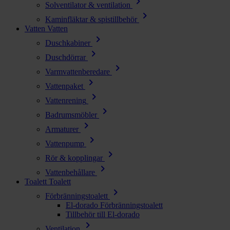
chevron_right
Solventilator & ventilation
chevron_right
Kaminfläktar & spistillbehör
Vatten
Vatten
chevron_right
Duschkabiner
chevron_right
Duschdörrar
chevron_right
Varmvattenberedare
chevron_right
Vattenpaket
chevron_right
Vattenrening
chevron_right
Badrumsmöbler
chevron_right
Armaturer
chevron_right
Vattenpump
chevron_right
Rör & kopplingar
chevron_right
Vattenbehållare
Toalett
Toalett
chevron_right
Förbränningstoalett
El-dorado Förbränningstoalett
Tillbehör till El-dorado
chevron_right
Ventilation