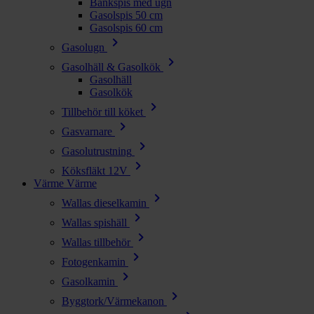
Bänkspis med ugn
Gasolspis 50 cm
Gasolspis 60 cm
chevron_right
Gasolugn
chevron_right
Gasolhäll & Gasolkök
Gasolhäll
Gasolkök
chevron_right
Tillbehör till köket
chevron_right
Gasvarnare
chevron_right
Gasolutrustning
chevron_right
Köksfläkt 12V
Värme
Värme
chevron_right
Wallas dieselkamin
chevron_right
Wallas spishäll
chevron_right
Wallas tillbehör
chevron_right
Fotogenkamin
chevron_right
Gasolkamin
chevron_right
Byggtork/Värmekanon