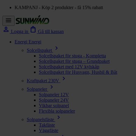
KAMPANJ - Köp 2 produkter - få 15% rabatt
menu
person
shopping_bag
Logga in
Gå till kassan
Energi
Energi
chevron_right
Solcellspaket
Solcellspaket för stuga - Kompletta
Solcellspaket för stuga – Grundpaket
Solcellspaket med 12V kylskåp
Solcellspaket för Husvagn, Husbil & Båt
chevron_right
Kraftpaket 230V
chevron_right
Solpaneler
Solpaneler 12V
Solpaneler 24V
Vikbar solpanel
Flexibla solpaneler
chevron_right
Solpanelsfäste
Takfäste
Väggfäste