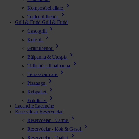
chevron_right
Kompostbehållare
chevron_right
Toalett tillbehör
Grill & Fritid
Grill & Fritid
chevron_right
Gasolgrill
chevron_right
Kolgrill
chevron_right
Grilltillbehör
chevron_right
Bålpanna & Utespis
chevron_right
Tillbehör till bålpanna
chevron_right
Terrassvärmare
chevron_right
Pizzaugn
chevron_right
Krispaket
chevron_right
Friluftsliv
Lacanche
Lacanche
Reservdelar
Reservdelar
chevron_right
Reservdelar - Värme
chevron_right
Reservdelar - Kök & Gasol
chevron_right
Reservdelar - Toalett