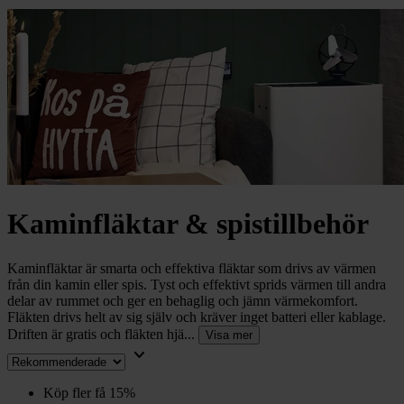
chevron_right
Toalett
chevron_right
Grill & Fritid
Lacanche
chevron_right
Reservdelar
Kaminfläktar & spistillbehör
Kaminfläktar är smarta och effektiva fläktar som drivs av värmen
från din kamin eller spis. Tyst och effektivt sprids värmen till andra
delar av rummet och ger en behaglig och jämn värmekomfort.
Fläkten drivs helt av sig själv och kräver inget batteri eller kablage.
Driften är gratis och fläkten hjä...
Visa mer
keyboard_arrow_down
Köp fler få 15%