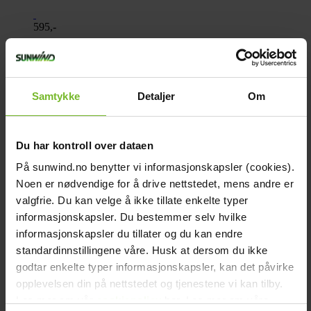
595,-
Köp fler få 15%
Samtykke
Detaljer
Om
Du har kontroll over dataen
På sunwind.no benytter vi informasjonskapsler (cookies).
Noen er nødvendige for å drive nettstedet, mens andre er
valgfrie. Du kan velge å ikke tillate enkelte typer
informasjonskapsler. Du bestemmer selv hvilke
informasjonskapsler du tillater og du kan endre
standardinnstillingene våre. Husk at dersom du ikke
godtar enkelte typer informasjonskapsler, kan det påvirke
opplevelsen din på nettstedet og tjenestene vi kan tilby.
Les mer om vår
cookiepolicy
her. Les mer om våre