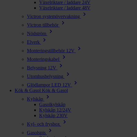
Växelriktare / laddare 24V
Växelriktare / laddare 48V
chevron_right
Victron systemövervakning
chevron_right
Victron tillbehör
chevron_right
Nödström
chevron_right
Elverk
chevron_right
Monteringstillbehör 12V
chevron_right
Monteringskabel
chevron_right
Belysning 12V
chevron_right
Utomhusbelysning
chevron_right
Glödlampor LED 12V
Kök & Gasol
Kök & Gasol
chevron_right
Kylskåp
Gasolkylskåp
Kylskåp 12/24V
Kylskåp 230V
chevron_right
Kyl- och frysbox
chevron_right
Gasolspis