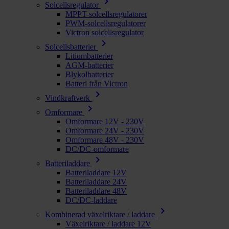
chevron_right
Solcellsregulator
MPPT-solcellsregulatorer
PWM-solcellsregulatorer
Victron solcellsregulator
chevron_right
Solcellsbatterier
Litiumbatterier
AGM-batterier
Blykolbatterier
Batteri från Victron
chevron_right
Vindkraftverk
chevron_right
Omformare
Omformare 12V - 230V
Omformare 24V - 230V
Omformare 48V - 230V
DC/DC-omformare
chevron_right
Batteriladdare
Batteriladdare 12V
Batteriladdare 24V
Batteriladdare 48V
DC/DC-laddare
chevron_right
Kombinerad växelriktare / laddare
Växelriktare / laddare 12V