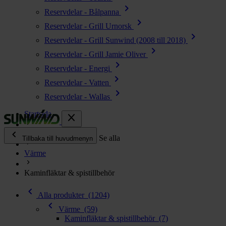
chevron_right
Reservdelar - Bålpanna
chevron_right
Reservdelar - Grill Urnorsk
chevron_right
Reservdelar - Grill Sunwind (2008 till 2018)
chevron_right
Reservdelar - Grill Jamie Oliver
chevron_right
Reservdelar - Energi
chevron_right
Reservdelar - Vatten
chevron_right
Reservdelar - Wallas
Startsida
close
chevron_left
Alla produkter
Se alla
Tillbaka till huvudmenyn
Värme
chevron_right
Energi
Kaminfläktar & spistillbehör
chevron_right
Kök & Gasol
chevron_left
chevron_right
Alla produkter
(1204)
Värme
chevron_left
chevron_right
Värme
(59)
Vatten
Kaminfläktar & spistillbehör
(7)