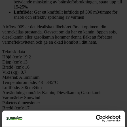
betydande minskning av bränsleförbrukningen, spara upp till
15-25%
Luftflöde:
Ger ett kraftfullt luftflöde på 306 m3/timme för
snabb och effektiv spridning av värmen
Airflow 909 är det idealiska tillbehöret för att optimera din
värmekällas prestanda. Oavsett om du har en kamin, öppen spis,
dieselkamin eller gasolkamin kommer denna fläkt att förbättra
värmeffektiviteten och ge en ökad komfort i ditt hem.
Teknisk data
Höjd (cm):
19,2
Djup (cm):
13
Bredd (cm):
16
Vikt (kg):
0,7
Material:
Aluminium
Temperaturområde:
48 - 345°C
Luftflöde:
306 m3/tim
Användningsområde:
Kamin; Dieselkamin; Gasolkamin
Varumärke:
Sunwind
Paketets dimensioner
Bredd (cm):
17
Höjd (cm):
13
Längd (cm):
22
Vikt (kg):
0,8