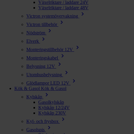
Växelriktare / laddare 24V
Växelriktare / laddare 48V
chevron_right
Victron systemövervakning
chevron_right
Victron tillbehör
chevron_right
Nödström
chevron_right
Elverk
chevron_right
Monteringstillbehör 12V
chevron_right
Monteringskabel
chevron_right
Belysning 12V
chevron_right
Utomhusbelysning
chevron_right
Glödlampor LED 12V
Kök & Gasol
Kök & Gasol
chevron_right
Kylskåp
Gasolkylskåp
Kylskåp 12/24V
Kylskåp 230V
chevron_right
Kyl- och frysbox
chevron_right
Gasolspis