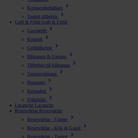
chevron_right
Kompostbehållare
chevron_right
Toalett tillbehör
Grill & Fritid
Grill & Fritid
chevron_right
Gasolgrill
chevron_right
Kolgrill
chevron_right
Grilltillbehör
chevron_right
Bålpanna & Utespis
chevron_right
Tillbehör till bålpanna
chevron_right
Terrassvärmare
chevron_right
Pizzaugn
chevron_right
Krispaket
chevron_right
Friluftsliv
Lacanche
Lacanche
Reservdelar
Reservdelar
chevron_right
Reservdelar - Värme
chevron_right
Reservdelar - Kök & Gasol
chevron_right
Reservdelar - Toalett