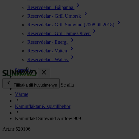
chevron_right
Reservdelar - Bålpanna
chevron_right
Reservdelar - Grill Urnorsk
chevron_right
Reservdelar - Grill Sunwind (2008 till 2018)
chevron_right
Reservdelar - Grill Jamie Oliver
chevron_right
Reservdelar - Energi
chevron_right
Reservdelar - Vatten
chevron_right
Reservdelar - Wallas
Startsida
close
chevron_left
Alla produkter
Se alla
Tillbaka till huvudmenyn
Värme
chevron_right
Energi
Kaminfläktar & spistillbehör
chevron_right
Kök & Gasol
chevron_right
Kaminfläkt Sunwind Airflow 909
Värme
chevron_right
Art.nr 520106
Vatten