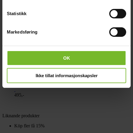
Köp fler få 15%
Statistikk
Markedsføring
OK
Ikke tillat informasjonskapsler
Askhink Espen
495,-
Liknande produkter
Köp fler få 15%