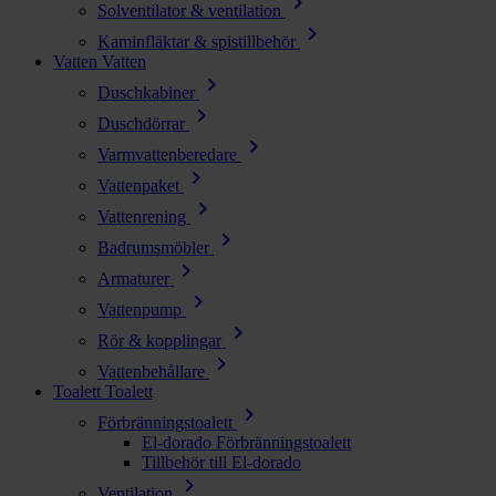
chevron_right
Solventilator & ventilation
chevron_right
Kaminfläktar & spistillbehör
Vatten
Vatten
chevron_right
Duschkabiner
chevron_right
Duschdörrar
chevron_right
Varmvattenberedare
chevron_right
Vattenpaket
chevron_right
Vattenrening
chevron_right
Badrumsmöbler
chevron_right
Armaturer
chevron_right
Vattenpump
chevron_right
Rör & kopplingar
chevron_right
Vattenbehållare
Toalett
Toalett
chevron_right
Förbränningstoalett
El-dorado Förbränningstoalett
Tillbehör till El-dorado
chevron_right
Ventilation