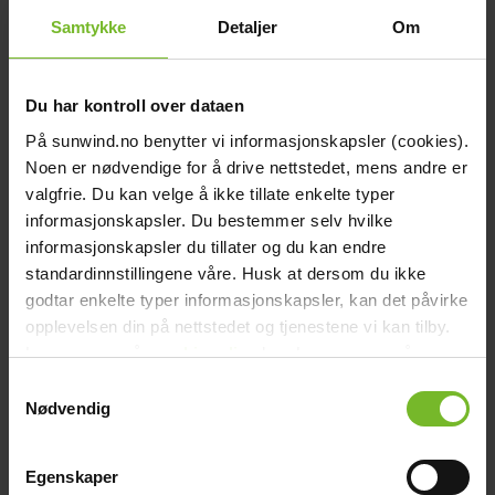
Dokument
picture_as_pdf
Samtykke
Detaljer
Om
Manual Airflow.pdf
Recensioner
Tillbehör
Du har kontroll over dataen
Köp fler få 15%
På sunwind.no benytter vi informasjonskapsler (cookies).
Noen er nødvendige for å drive nettstedet, mens andre er
valgfrie. Du kan velge å ikke tillate enkelte typer
informasjonskapsler. Du bestemmer selv hvilke
informasjonskapsler du tillater og du kan endre
standardinnstillingene våre. Husk at dersom du ikke
godtar enkelte typer informasjonskapsler, kan det påvirke
opplevelsen din på nettstedet og tjenestene vi kan tilby.
Les mer om vår
cookiepolicy
her. Les mer om våre
rutiner for
personvern
her.
Kamintermometer
Samtykkevalg
Nødvendig
49,-
Egenskaper