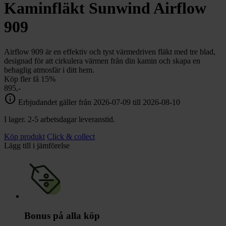
chevron_right
Kaminfläkt Sunwind Airflow
Toalett
chevron_right
Grill & Fritid
909
Lacanche
chevron_right
Reservdelar
Airflow 909 är en effektiv och tyst värmedriven fläkt med tre blad,
designad för att cirkulera värmen från din kamin och skapa en
behaglig atmosfär i ditt hem.
Köp fler få 15%
895,-
info
Erbjudandet gäller från 2026-07-09 till 2026-08-10
I lager. 2-5 arbetsdagar leveranstid.
Köp produkt
Click & collect
Lägg till i jämförelse
Bonus på alla köp