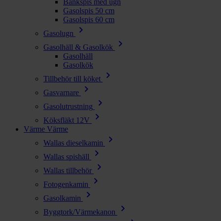
Bänkspis med ugn
Gasolspis 50 cm
Gasolspis 60 cm
chevron_right
Gasolugn
chevron_right
Gasolhäll & Gasolkök
Gasolhäll
Gasolkök
chevron_right
Tillbehör till köket
chevron_right
Gasvarnare
chevron_right
Gasolutrustning
chevron_right
Köksfläkt 12V
Värme
Värme
chevron_right
Wallas dieselkamin
chevron_right
Wallas spishäll
chevron_right
Wallas tillbehör
chevron_right
Fotogenkamin
chevron_right
Gasolkamin
chevron_right
Byggtork/Värmekanon