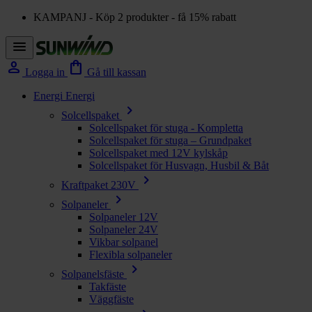
KAMPANJ - Köp 2 produkter - få 15% rabatt
menu
person
shopping_bag
Logga in
Gå till kassan
Energi
Energi
chevron_right
Solcellspaket
Solcellspaket för stuga - Kompletta
Solcellspaket för stuga – Grundpaket
Solcellspaket med 12V kylskåp
Solcellspaket för Husvagn, Husbil & Båt
chevron_right
Kraftpaket 230V
chevron_right
Solpaneler
Solpaneler 12V
Solpaneler 24V
Vikbar solpanel
Flexibla solpaneler
chevron_right
Solpanelsfäste
Takfäste
Väggfäste