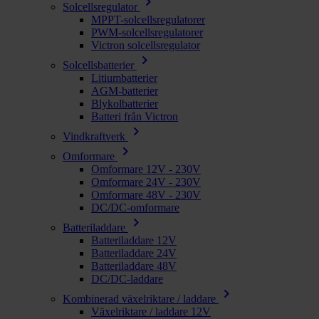
chevron_right
Solcellsregulator
MPPT-solcellsregulatorer
PWM-solcellsregulatorer
Victron solcellsregulator
chevron_right
Solcellsbatterier
Litiumbatterier
AGM-batterier
Blykolbatterier
Batteri från Victron
chevron_right
Vindkraftverk
chevron_right
Omformare
Omformare 12V - 230V
Omformare 24V - 230V
Omformare 48V - 230V
DC/DC-omformare
chevron_right
Batteriladdare
Batteriladdare 12V
Batteriladdare 24V
Batteriladdare 48V
DC/DC-laddare
chevron_right
Kombinerad växelriktare / laddare
Växelriktare / laddare 12V