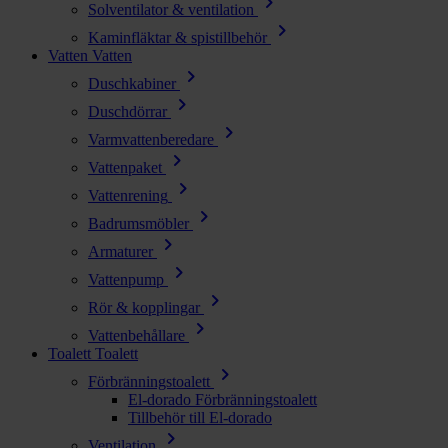
chevron_right
Solventilator & ventilation
chevron_right
Kaminfläktar & spistillbehör
Vatten
Vatten
chevron_right
Duschkabiner
chevron_right
Duschdörrar
chevron_right
Varmvattenberedare
chevron_right
Vattenpaket
chevron_right
Vattenrening
chevron_right
Badrumsmöbler
chevron_right
Armaturer
chevron_right
Vattenpump
chevron_right
Rör & kopplingar
chevron_right
Vattenbehållare
Toalett
Toalett
chevron_right
Förbränningstoalett
El-dorado Förbränningstoalett
Tillbehör till El-dorado
chevron_right
Ventilation