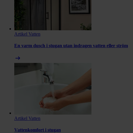
Artikel
Vatten
En varm dusch i stugan utan indragen vatten eller ström
arrow_right_alt
Artikel
Vatten
Vattenkomfort i stugan