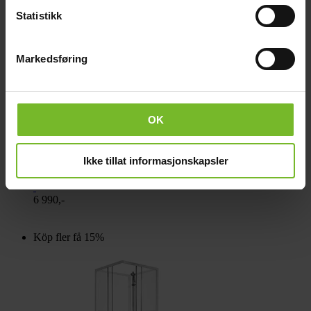
Statistikk
Markedsføring
OK
Duschkabin Jasmine - 80 x 80 x 195 cm
Ikke tillat informasjonskapsler
6 990,-
Köp fler få 15%