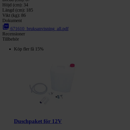
Höjd (cm):
34
Längd (cm):
185
Vikt (kg):
86
Dokument
picture_as_pdf
671610_bruksanvisning_all.pdf
Recensioner
Tillbehör
Köp fler få 15%
Duschpaket för 12V