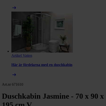
arrow_right_alt
Artikel
Vatten
Här är fördelarna med en duschkabin
arrow_right_alt
Art.nr 671610
Duschkabin Jasmine - 70 x 90 x
195 cm V