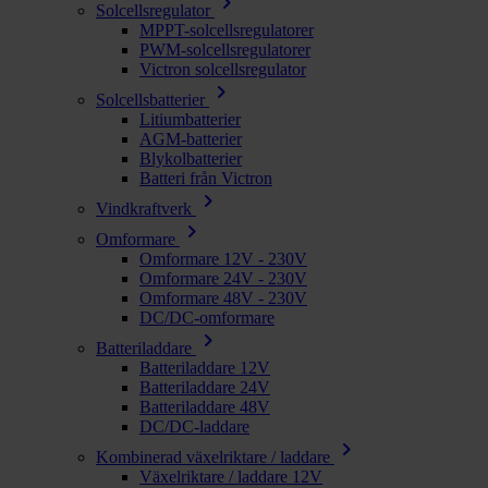
chevron_right
Solcellsregulator
MPPT-solcellsregulatorer
PWM-solcellsregulatorer
Victron solcellsregulator
chevron_right
Solcellsbatterier
Litiumbatterier
AGM-batterier
Blykolbatterier
Batteri från Victron
chevron_right
Vindkraftverk
chevron_right
Omformare
Omformare 12V - 230V
Omformare 24V - 230V
Omformare 48V - 230V
DC/DC-omformare
chevron_right
Batteriladdare
Batteriladdare 12V
Batteriladdare 24V
Batteriladdare 48V
DC/DC-laddare
chevron_right
Kombinerad växelriktare / laddare
Växelriktare / laddare 12V