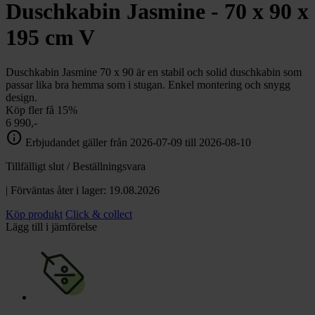
chevron_right
Duschkabin Jasmine - 70 x 90 x
Toalett
chevron_right
Grill & Fritid
195 cm V
Lacanche
chevron_right
Reservdelar
Duschkabin Jasmine 70 x 90 är en stabil och solid duschkabin som
passar lika bra hemma som i stugan. Enkel montering och snygg
design.
Köp fler få 15%
6 990,-
info
Erbjudandet gäller från 2026-07-09 till 2026-08-10
Tillfälligt slut / Beställningsvara
| Förväntas åter i lager: 19.08.2026
Köp produkt
Click & collect
Lägg till i jämförelse