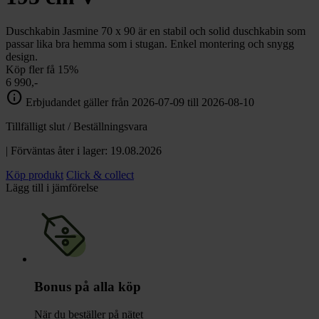
Duschkabin Jasmine 70 x 90 är en stabil och solid duschkabin som
passar lika bra hemma som i stugan. Enkel montering och snygg
design.
Köp fler få 15%
6 990,-
info
Erbjudandet gäller från 2026-07-09 till 2026-08-10
Tillfälligt slut / Beställningsvara
| Förväntas åter i lager: 19.08.2026
Köp produkt
Click & collect
Lägg till i jämförelse
Bonus på alla köp
När du beställer på nätet