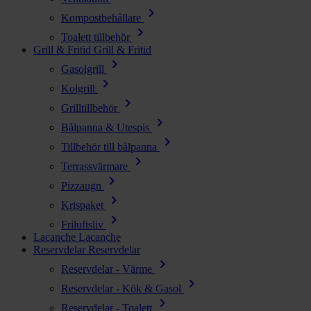
chevron_right
Kompostbehållare
chevron_right
Toalett tillbehör
Grill & Fritid
Grill & Fritid
chevron_right
Gasolgrill
chevron_right
Kolgrill
chevron_right
Grilltillbehör
chevron_right
Bålpanna & Utespis
chevron_right
Tillbehör till bålpanna
chevron_right
Terrassvärmare
chevron_right
Pizzaugn
chevron_right
Krispaket
chevron_right
Friluftsliv
Lacanche
Lacanche
Reservdelar
Reservdelar
chevron_right
Reservdelar - Värme
chevron_right
Reservdelar - Kök & Gasol
chevron_right
Reservdelar - Toalett