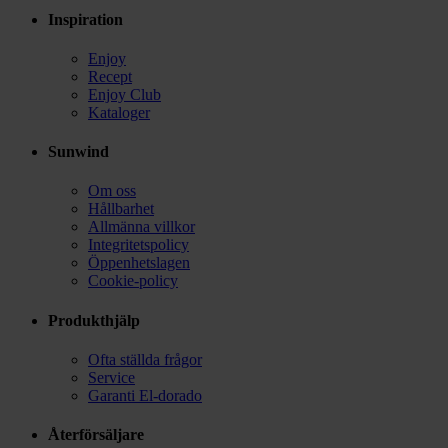
Inspiration
Enjoy
Recept
Enjoy Club
Kataloger
Sunwind
Om oss
Hållbarhet
Allmänna villkor
Integritetspolicy
Öppenhetslagen
Cookie-policy
Produkthjälp
Ofta ställda frågor
Service
Garanti El-dorado
Återförsäljare