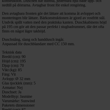
konstruktion. Duschen har dubbla, justerbara hjul både upp- och
nedtill på dörrarna. Avtagbar front för enkel rengöring.
Den avtagbara fronten gör det lättare att komma åt avloppet och
monteringen blir lättare. Bärkonstruktionen är gjord av rostfritt stål.
Undvik spillt vatten med den praktiska kanten. Duschkabinens höjd
på 195 cm gör att den passar perfekt i stugbadrummet, där det ofta
finns en något lägre takhöjd.
Duschstång, slang och handdusch ingår.
Anpassad för duschblandare med CC 150 mm.
Teknisk data
Bredd (cm):
90
Höjd (cm):
195
Djup (cm):
70
Vikt (kg):
85
Färg:
Vit
Avlopp:
Ø 32 mm
Glas tjocklek (mm):
5
Armatur:
Nej
Duschset:
Ja
Modelltyp:
Jasmine
Varumärke:
Sunwind
Paketets dimensioner
Bredd (cm):
87