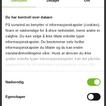
Samtykke
Detaljer
Om
Du har kontroll over dataen
Duscharmatur 2-grepps
På sunwind.no benytter vi informasjonskapsler (cookies).
Noen er nødvendige for å drive nettstedet, mens andre er
1 095,-
valgfrie. Du kan velge å ikke tillate enkelte typer
informasjonskapsler. Du bestemmer selv hvilke
informasjonskapsler du tillater og du kan endre
Liknande produkter
standardinnstillingene våre. Husk at dersom du ikke
Köp fler få 15%
godtar enkelte typer informasjonskapsler, kan det påvirke
opplevelsen din på nettstedet og tjenestene vi kan tilby.
Les mer om vår
cookiepolicy
her. Les mer om våre
rutiner for
personvern
her.
Samtykkevalg
Nødvendig
Egenskaper