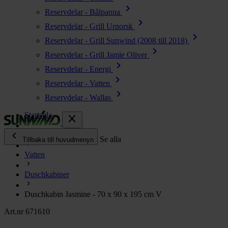
chevron_right
Reservdelar - Bålpanna
chevron_right
Reservdelar - Grill Urnorsk
chevron_right
Reservdelar - Grill Sunwind (2008 till 2018)
chevron_right
Reservdelar - Grill Jamie Oliver
chevron_right
Reservdelar - Energi
chevron_right
Reservdelar - Vatten
chevron_right
Reservdelar - Wallas
Startsida
close
chevron_left
Alla produkter
Se alla
Tillbaka till huvudmenyn
Vatten
chevron_right
Energi
Duschkabiner
chevron_right
Kök & Gasol
chevron_right
Duschkabin Jasmine - 70 x 90 x 195 cm V
Värme
chevron_right
Art.nr 671610
Vatten