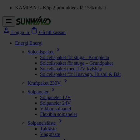
KAMPANJ - Köp 2 produkter - få 15% rabatt
menu
person
shopping_bag
Logga in
Gå till kassan
Energi
Energi
chevron_right
Solcellspaket
Solcellspaket för stuga - Kompletta
Solcellspaket för stuga – Grundpaket
Solcellspaket med 12V kylskåp
Solcellspaket för Husvagn, Husbil & Båt
chevron_right
Kraftpaket 230V
chevron_right
Solpaneler
Solpaneler 12V
Solpaneler 24V
Vikbar solpanel
Flexibla solpaneler
chevron_right
Solpanelsfäste
Takfäste
Väggfäste