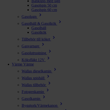
Bänkspis med ugn
Gasolspis 50 cm
Gasolspis 60 cm
chevron_right
Gasolugn
chevron_right
Gasolhäll & Gasolkök
Gasolhäll
Gasolkök
chevron_right
Tillbehör till köket
chevron_right
Gasvarnare
chevron_right
Gasolutrustning
chevron_right
Köksfläkt 12V
Värme
Värme
chevron_right
Wallas dieselkamin
chevron_right
Wallas spishäll
chevron_right
Wallas tillbehör
chevron_right
Fotogenkamin
chevron_right
Gasolkamin
chevron_right
Byggtork/Värmekanon