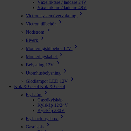
Växelriktare / laddare 24V
Växelriktare / laddare 48V
chevron_right
Victron systemövervakning
chevron_right
Victron tillbehör
chevron_right
Nödström
chevron_right
Elverk
chevron_right
Monteringstillbehör 12V
chevron_right
Monteringskabel
chevron_right
Belysning 12V
chevron_right
Utomhusbelysning
chevron_right
Glödlampor LED 12V
Kök & Gasol
Kök & Gasol
chevron_right
Kylskåp
Gasolkylskåp
Kylskåp 12/24V
Kylskåp 230V
chevron_right
Kyl- och frysbox
chevron_right
Gasolspis