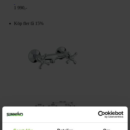
1 990,-
Köp fler få 15%