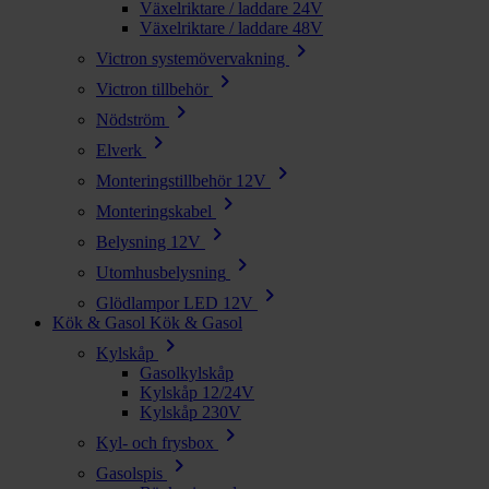
Växelriktare / laddare 24V
Växelriktare / laddare 48V
chevron_right
Victron systemövervakning
chevron_right
Victron tillbehör
chevron_right
Nödström
chevron_right
Elverk
chevron_right
Monteringstillbehör 12V
chevron_right
Monteringskabel
chevron_right
Belysning 12V
chevron_right
Utomhusbelysning
chevron_right
Glödlampor LED 12V
Kök & Gasol
Kök & Gasol
chevron_right
Kylskåp
Gasolkylskåp
Kylskåp 12/24V
Kylskåp 230V
chevron_right
Kyl- och frysbox
chevron_right
Gasolspis