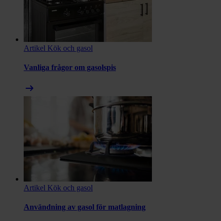
Artikel
Kök och gasol
Vanliga frågor om gasolspis
arrow_right_alt
Artikel
Kök och gasol
Användning av gasol för matlagning