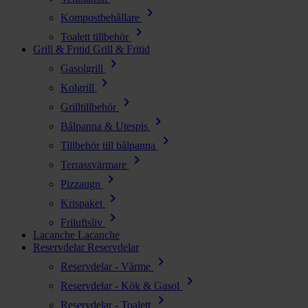
chevron_right
Kompostbehållare
chevron_right
Toalett tillbehör
Grill & Fritid
Grill & Fritid
chevron_right
Gasolgrill
chevron_right
Kolgrill
chevron_right
Grilltillbehör
chevron_right
Bålpanna & Utespis
chevron_right
Tillbehör till bålpanna
chevron_right
Terrassvärmare
chevron_right
Pizzaugn
chevron_right
Krispaket
chevron_right
Friluftsliv
Lacanche
Lacanche
Reservdelar
Reservdelar
chevron_right
Reservdelar - Värme
chevron_right
Reservdelar - Kök & Gasol
chevron_right
Reservdelar - Toalett