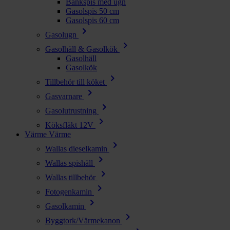
Bänkspis med ugn
Gasolspis 50 cm
Gasolspis 60 cm
chevron_right
Gasolugn
chevron_right
Gasolhäll & Gasolkök
Gasolhäll
Gasolkök
chevron_right
Tillbehör till köket
chevron_right
Gasvarnare
chevron_right
Gasolutrustning
chevron_right
Köksfläkt 12V
Värme
Värme
chevron_right
Wallas dieselkamin
chevron_right
Wallas spishäll
chevron_right
Wallas tillbehör
chevron_right
Fotogenkamin
chevron_right
Gasolkamin
chevron_right
Byggtork/Värmekanon