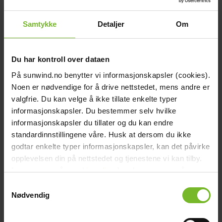
Samtykke
Detaljer
Om
Du har kontroll over dataen
På sunwind.no benytter vi informasjonskapsler (cookies).
Noen er nødvendige for å drive nettstedet, mens andre er
Ugnslampa 15W E14 - 2-pack
valgfrie. Du kan velge å ikke tillate enkelte typer
informasjonskapsler. Du bestemmer selv hvilke
169,-
informasjonskapsler du tillater og du kan endre
standardinnstillingene våre. Husk at dersom du ikke
godtar enkelte typer informasjonskapsler, kan det påvirke
Köp fler få 15%
opplevelsen din på nettstedet og tjenestene vi kan tilby.
Les mer om vår
cookiepolicy
her. Les mer om våre
rutiner for
personvern
her.
Samtykkevalg
Nødvendig