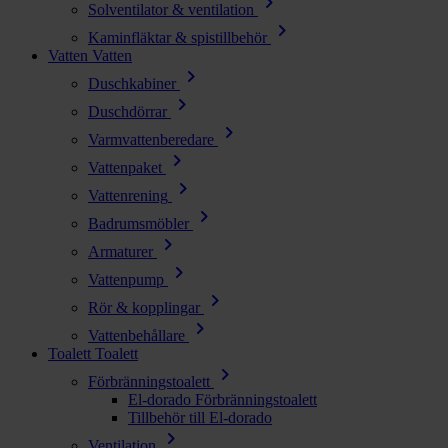
chevron_right
Solventilator & ventilation
chevron_right
Kaminfläktar & spistillbehör
Vatten
Vatten
chevron_right
Duschkabiner
chevron_right
Duschdörrar
chevron_right
Varmvattenberedare
chevron_right
Vattenpaket
chevron_right
Vattenrening
chevron_right
Badrumsmöbler
chevron_right
Armaturer
chevron_right
Vattenpump
chevron_right
Rör & kopplingar
chevron_right
Vattenbehållare
Toalett
Toalett
chevron_right
Förbränningstoalett
El-dorado Förbränningstoalett
Tillbehör till El-dorado
chevron_right
Ventilation