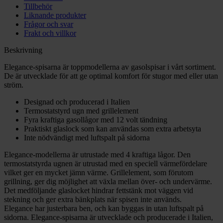
Tillbehör
Liknande produkter
Frågor och svar
Frakt och villkor
Beskrivning
Elegance-spisarna är toppmodellerna av gasolspisar i vårt sortiment.
De är utvecklade för att ge optimal komfort för stugor med eller utan
ström.
Designad och producerad i Italien
Termostatstyrd ugn med grillelement
Fyra kraftiga gasollågor med 12 volt tändning
Praktiskt glaslock som kan användas som extra arbetsyta
Inte nödvändigt med luftspalt på sidorna
Elegance-modellerna är utrustade med 4 kraftiga lågor. Den
termostatstyrda ugnen är utrustad med en speciell värmefördelare
vilket ger en mycket jämn värme. Grillelement, som förutom
grillning, ger dig möjlighet att växla mellan över- och undervärme.
Det medföljande glaslocket hindrar fettstänk mot väggen vid
stekning och ger extra bänkplats när spisen inte används.
Elegance har justerbara ben, och kan byggas in utan luftspalt på
sidorna. Elegance-spisarna är utvecklade och producerade i Italien,