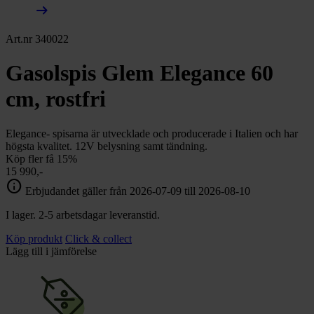
arrow_right_alt
Art.nr 340022
Gasolspis Glem Elegance 60
cm, rostfri
Elegance- spisarna är utvecklade och producerade i Italien och har
högsta kvalitet. 12V belysning samt tändning.
Köp fler få 15%
15 990,-
info
Erbjudandet gäller från 2026-07-09 till 2026-08-10
I lager. 2-5 arbetsdagar leveranstid.
Köp produkt
Click & collect
Lägg till i jämförelse