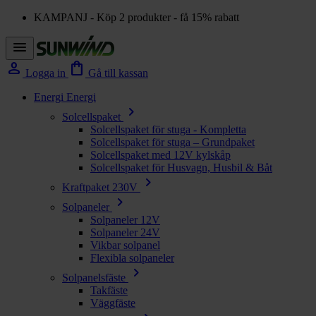
KAMPANJ - Köp 2 produkter - få 15% rabatt
menu
person
shopping_bag
Logga in
Gå till kassan
Energi
Energi
chevron_right
Solcellspaket
Solcellspaket för stuga - Kompletta
Solcellspaket för stuga – Grundpaket
Solcellspaket med 12V kylskåp
Solcellspaket för Husvagn, Husbil & Båt
chevron_right
Kraftpaket 230V
chevron_right
Solpaneler
Solpaneler 12V
Solpaneler 24V
Vikbar solpanel
Flexibla solpaneler
chevron_right
Solpanelsfäste
Takfäste
Väggfäste