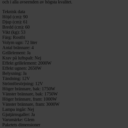
och i alla avseenden av högsta kvalitet.
Teknisk data
Höjd (cm):
90
Djup (cm):
61
Bredd (cm):
60
Vikt (kg):
53
Färg:
Rostfri
Volym ugn:
72 liter
Antal brännare:
4
Grillelement:
Ja
Krav på luftspalt:
Nej
Effekt grillelement:
2000W
Effekt ugnen:
2650W
Belysning:
Ja
Tändning:
12V
Strömförsörjning:
12V
Höger brännare, bak:
1750W
Vänster brännare, bak:
1750W
Höger brännare, fram:
1000W
Vänster brännare, fram:
3000W
Lampa ingår:
Nej
Gjutjärnsgaller:
Ja
Varumärke:
Glem
Paketets dimensioner