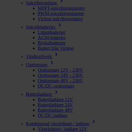
chevron_right
Solcellsregulator
MPPT-solcellsregulatorer
PWM-solcellsregulatorer
Victron solcellsregulator
chevron_right
Solcellsbatterier
Litiumbatterier
AGM-batterier
Blykolbatterier
Batteri från Victron
chevron_right
Vindkraftverk
chevron_right
Omformare
Omformare 12V - 230V
Omformare 24V - 230V
Omformare 48V - 230V
DC/DC-omformare
chevron_right
Batteriladdare
Batteriladdare 12V
Batteriladdare 24V
Batteriladdare 48V
DC/DC-laddare
chevron_right
Kombinerad växelriktare / laddare
Växelriktare / laddare 12V