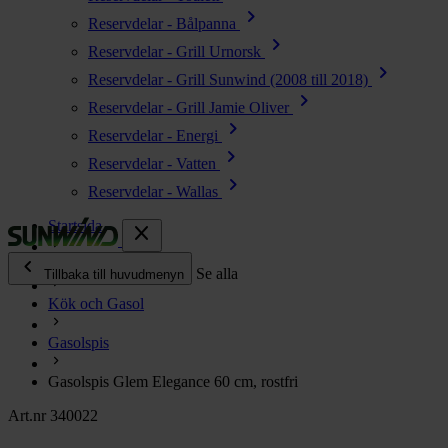
chevron_right
Reservdelar - Bålpanna
chevron_right
Reservdelar - Grill Urnorsk
chevron_right
Reservdelar - Grill Sunwind (2008 till 2018)
chevron_right
Reservdelar - Grill Jamie Oliver
chevron_right
Reservdelar - Energi
chevron_right
Reservdelar - Vatten
chevron_right
Reservdelar - Wallas
Startsida
close
chevron_left
Alla produkter
Se alla
Tillbaka till huvudmenyn
Kök och Gasol
chevron_right
Energi
Gasolspis
chevron_right
Kök & Gasol
chevron_right
Gasolspis Glem Elegance 60 cm, rostfri
Värme
chevron_right
Art.nr 340022
Vatten