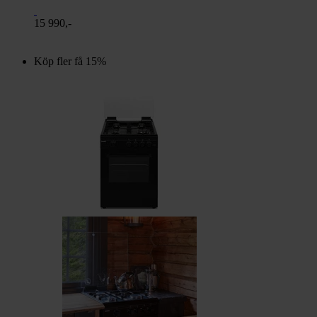
15 990,-
Köp fler få 15%