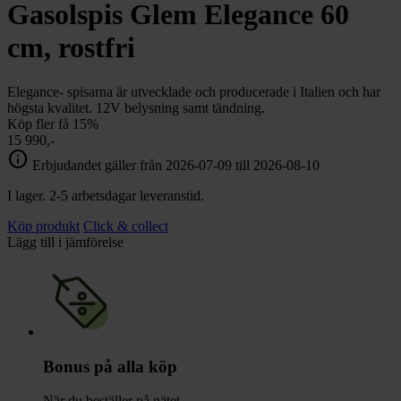
chevron_right
Gasolspis Glem Elegance 60
Toalett
chevron_right
Grill & Fritid
cm, rostfri
Lacanche
chevron_right
Reservdelar
Elegance- spisarna är utvecklade och producerade i Italien och har
högsta kvalitet. 12V belysning samt tändning.
Köp fler få 15%
15 990,-
info
Erbjudandet gäller från 2026-07-09 till 2026-08-10
I lager. 2-5 arbetsdagar leveranstid.
Köp produkt
Click & collect
Lägg till i jämförelse
Bonus på alla köp
När du beställer på nätet