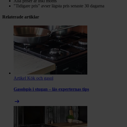
Alla priser är inkl moms
"Tidigare pris" avser lägsta pris senaste 30 dagarna
Relaterade artiklar
Artikel
Kök och gasol
Gasolspis i stugan – läs experternas tips
arrow_right_alt