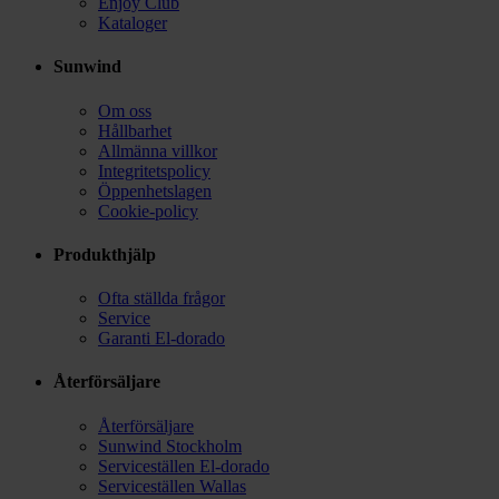
Enjoy Club
Kataloger
Sunwind
Om oss
Hållbarhet
Allmänna villkor
Integritetspolicy
Öppenhetslagen
Cookie-policy
Produkthjälp
Ofta ställda frågor
Service
Garanti El-dorado
Återförsäljare
Återförsäljare
Sunwind Stockholm
Serviceställen El-dorado
Serviceställen Wallas