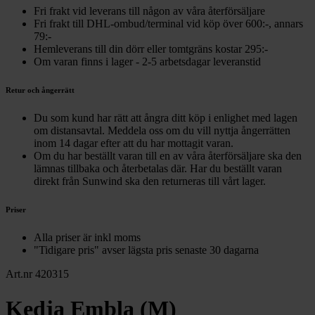
Fri frakt vid leverans till någon av våra återförsäljare
Fri frakt till DHL-ombud/terminal vid köp över 600:-, annars
79:-
Hemleverans till din dörr eller tomtgräns kostar 295:-
Om varan finns i lager - 2-5 arbetsdagar leveranstid
Retur och ångerrätt
Du som kund har rätt att ångra ditt köp i enlighet med lagen
om distansavtal. Meddela oss om du vill nyttja ångerrätten
inom 14 dagar efter att du har mottagit varan.
Om du har beställt varan till en av våra återförsäljare ska den
lämnas tillbaka och återbetalas där. Har du beställt varan
direkt från Sunwind ska den returneras till vårt lager.
Priser
Alla priser är inkl moms
"Tidigare pris" avser lägsta pris senaste 30 dagarna
Art.nr 420315
Kedja Embla (M)