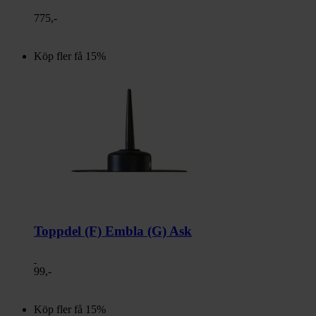
775,-
Köp fler få 15%
Toppdel (F) Embla (G) Ask
99,-
Köp fler få 15%