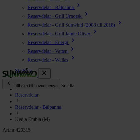
chevron_right
Reservdelar - Bålpanna
chevron_right
Reservdelar - Grill Urnorsk
chevron_right
Reservdelar - Grill Sunwind (2008 till 2018)
chevron_right
Reservdelar - Grill Jamie Oliver
chevron_right
Reservdelar - Energi
chevron_right
Reservdelar - Vatten
chevron_right
Reservdelar - Wallas
Startsida
close
chevron_left
Alla produkter
Se alla
Tillbaka till huvudmenyn
Reservdelar
chevron_right
Energi
Reservdelar - Bålpanna
chevron_right
Kök & Gasol
chevron_right
Kedja Embla (M)
Värme
chevron_right
Art.nr 420315
Vatten