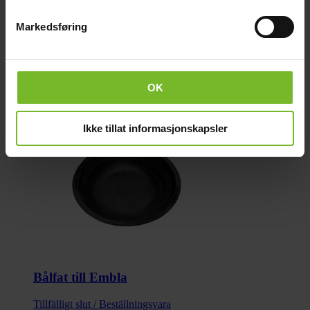
Paketets dimensioner
Bredd (cm):
8
Markedsføring
Höjd (cm):
3
Längd (cm):
8
Vikt (kg):
0,2
Recensioner
Liknande produkter
OK
Köp fler få 15%
Ikke tillat informasjonskapsler
Bålfat till Embla
Tillfälligt slut / Beställningsvara