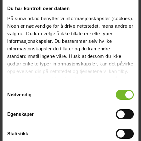
Du har kontroll over dataen
På sunwind.no benytter vi informasjonskapsler (cookies).
Click & Collect
Noen er nødvendige for å drive nettstedet, mens andre er
Fraktfritt till våra återförsäljare
valgfrie. Du kan velge å ikke tillate enkelte typer
informasjonskapsler. Du bestemmer selv hvilke
informasjonskapsler du tillater og du kan endre
standardinnstillingene våre. Husk at dersom du ikke
godtar enkelte typer informasjonskapsler, kan det påvirke
opplevelsen din på nettstedet og tjenestene vi kan tilby.
Betala med Klarna
Les mer om vår
cookiepolicy
her. Les mer om våre
rutiner for
personvern
her.
Samtykkevalg
Få varorna först, betala sen
Nødvendig
Teknisk data
Recensioner
Liknande produkter
Egenskaper
Frågor och svar
Frakt och villkor
Teknisk data
Statistikk
Varumärke:
Sunwind