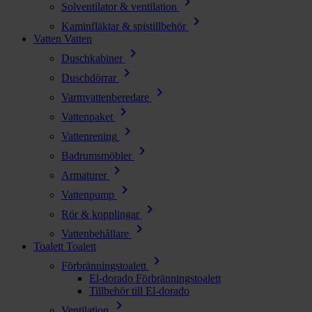
chevron_right
Solventilator & ventilation
chevron_right
Kaminfläktar & spistillbehör
Vatten
Vatten
chevron_right
Duschkabiner
chevron_right
Duschdörrar
chevron_right
Varmvattenberedare
chevron_right
Vattenpaket
chevron_right
Vattenrening
chevron_right
Badrumsmöbler
chevron_right
Armaturer
chevron_right
Vattenpump
chevron_right
Rör & kopplingar
chevron_right
Vattenbehållare
Toalett
Toalett
chevron_right
Förbränningstoalett
El-dorado Förbränningstoalett
Tillbehör till El-dorado
chevron_right
Ventilation