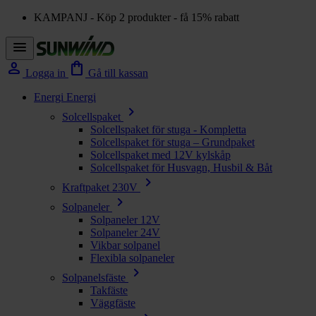
KAMPANJ - Köp 2 produkter - få 15% rabatt
menu
person
shopping_bag
Logga in
Gå till kassan
Energi
Energi
chevron_right
Solcellspaket
Solcellspaket för stuga - Kompletta
Solcellspaket för stuga – Grundpaket
Solcellspaket med 12V kylskåp
Solcellspaket för Husvagn, Husbil & Båt
chevron_right
Kraftpaket 230V
chevron_right
Solpaneler
Solpaneler 12V
Solpaneler 24V
Vikbar solpanel
Flexibla solpaneler
chevron_right
Solpanelsfäste
Takfäste
Väggfäste