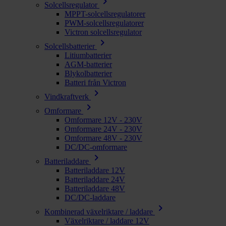
chevron_right
Solcellsregulator
MPPT-solcellsregulatorer
PWM-solcellsregulatorer
Victron solcellsregulator
chevron_right
Solcellsbatterier
Litiumbatterier
AGM-batterier
Blykolbatterier
Batteri från Victron
chevron_right
Vindkraftverk
chevron_right
Omformare
Omformare 12V - 230V
Omformare 24V - 230V
Omformare 48V - 230V
DC/DC-omformare
chevron_right
Batteriladdare
Batteriladdare 12V
Batteriladdare 24V
Batteriladdare 48V
DC/DC-laddare
chevron_right
Kombinerad växelriktare / laddare
Växelriktare / laddare 12V