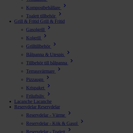
chevron_right
Kompostbehållare
chevron_right
Toalett tillbehör
Grill & Fritid
Grill & Fritid
chevron_right
Gasolgrill
chevron_right
Kolgrill
chevron_right
Grilltillbehör
chevron_right
Bålpanna & Utespis
chevron_right
Tillbehör till bålpanna
chevron_right
Terrassvärmare
chevron_right
Pizzaugn
chevron_right
Krispaket
chevron_right
Friluftsliv
Lacanche
Lacanche
Reservdelar
Reservdelar
chevron_right
Reservdelar - Värme
chevron_right
Reservdelar - Kök & Gasol
chevron_right
Reservdelar - Toalett