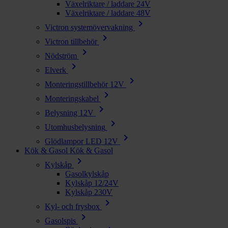
Växelriktare / laddare 24V
Växelriktare / laddare 48V
chevron_right
Victron systemövervakning
chevron_right
Victron tillbehör
chevron_right
Nödström
chevron_right
Elverk
chevron_right
Monteringstillbehör 12V
chevron_right
Monteringskabel
chevron_right
Belysning 12V
chevron_right
Utomhusbelysning
chevron_right
Glödlampor LED 12V
Kök & Gasol
Kök & Gasol
chevron_right
Kylskåp
Gasolkylskåp
Kylskåp 12/24V
Kylskåp 230V
chevron_right
Kyl- och frysbox
chevron_right
Gasolspis