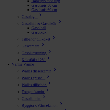
Bänkspis med ugn
Gasolspis 50 cm
Gasolspis 60 cm
chevron_right
Gasolugn
chevron_right
Gasolhäll & Gasolkök
Gasolhäll
Gasolkök
chevron_right
Tillbehör till köket
chevron_right
Gasvarnare
chevron_right
Gasolutrustning
chevron_right
Köksfläkt 12V
Värme
Värme
chevron_right
Wallas dieselkamin
chevron_right
Wallas spishäll
chevron_right
Wallas tillbehör
chevron_right
Fotogenkamin
chevron_right
Gasolkamin
chevron_right
Byggtork/Värmekanon