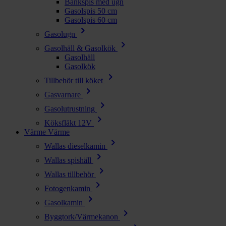
Bänkspis med ugn
Gasolspis 50 cm
Gasolspis 60 cm
chevron_right
Gasolugn
chevron_right
Gasolhäll & Gasolkök
Gasolhäll
Gasolkök
chevron_right
Tillbehör till köket
chevron_right
Gasvarnare
chevron_right
Gasolutrustning
chevron_right
Köksfläkt 12V
Värme
Värme
chevron_right
Wallas dieselkamin
chevron_right
Wallas spishäll
chevron_right
Wallas tillbehör
chevron_right
Fotogenkamin
chevron_right
Gasolkamin
chevron_right
Byggtork/Värmekanon