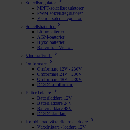
chevron_right
Solcellsregulator
MPPT-solcellsregulatorer
PWM-solcellsregulatorer
Victron solcellsregulator
chevron_right
Solcellsbatterier
Litiumbatterier
AGM-batterier
Blykolbatterier
Batteri från Victron
chevron_right
Vindkraftverk
chevron_right
Omformare
Omformare 12V - 230V
Omformare 24V - 230V
Omformare 48V - 230V
DC/DC-omformare
chevron_right
Batteriladdare
Batteriladdare 12V
Batteriladdare 24V
Batteriladdare 48V
DC/DC-laddare
chevron_right
Kombinerad växelriktare / laddare
Växelriktare / laddare 12V