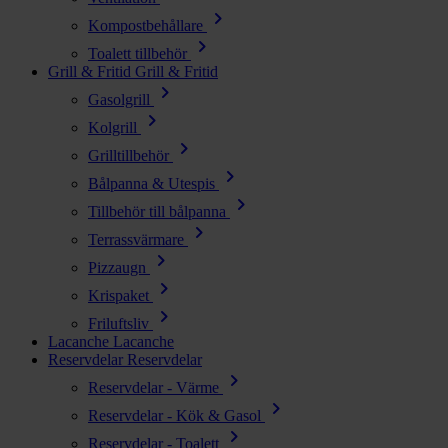
chevron_right
Kompostbehållare
chevron_right
Toalett tillbehör
Grill & Fritid
Grill & Fritid
chevron_right
Gasolgrill
chevron_right
Kolgrill
chevron_right
Grilltillbehör
chevron_right
Bålpanna & Utespis
chevron_right
Tillbehör till bålpanna
chevron_right
Terrassvärmare
chevron_right
Pizzaugn
chevron_right
Krispaket
chevron_right
Friluftsliv
Lacanche
Lacanche
Reservdelar
Reservdelar
chevron_right
Reservdelar - Värme
chevron_right
Reservdelar - Kök & Gasol
chevron_right
Reservdelar - Toalett