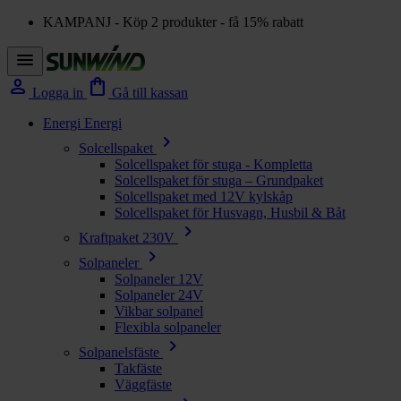
KAMPANJ - Köp 2 produkter - få 15% rabatt
menu
person
shopping_bag
Logga in
Gå till kassan
Energi
Energi
chevron_right
Solcellspaket
Solcellspaket för stuga - Kompletta
Solcellspaket för stuga – Grundpaket
Solcellspaket med 12V kylskåp
Solcellspaket för Husvagn, Husbil & Båt
chevron_right
Kraftpaket 230V
chevron_right
Solpaneler
Solpaneler 12V
Solpaneler 24V
Vikbar solpanel
Flexibla solpaneler
chevron_right
Solpanelsfäste
Takfäste
Väggfäste