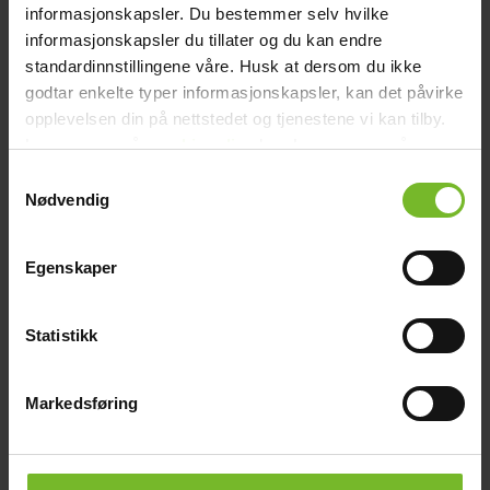
informasjonskapsler. Du bestemmer selv hvilke
informasjonskapsler du tillater og du kan endre
standardinnstillingene våre. Husk at dersom du ikke
Click & Collect
godtar enkelte typer informasjonskapsler, kan det påvirke
Fraktfritt till våra återförsäljare
opplevelsen din på nettstedet og tjenestene vi kan tilby.
Les mer om vår
cookiepolicy
her. Les mer om våre
rutiner for
personvern
her.
Samtykkevalg
Nødvendig
Betala med Klarna
Egenskaper
Få varorna först, betala sen
Statistikk
Recensioner
Liknande produkter
Frågor och svar
Markedsføring
Frakt och villkor
Paketets dimensioner
Bredd (cm):
5
Höjd (cm):
5