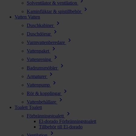
chevron_right
Solventilator & ventilation
chevron_right
Kaminfläktar & spistillbehör
Vatten
Vatten
chevron_right
Duschkabiner
chevron_right
Duschdörrar
chevron_right
Varmvattenberedare
chevron_right
Vattenpaket
chevron_right
Vattenrening
chevron_right
Badrumsmöbler
chevron_right
Armaturer
chevron_right
Vattenpump
chevron_right
Rör & kopplingar
chevron_right
Vattenbehållare
Toalett
Toalett
chevron_right
Förbränningstoalett
El-dorado Förbränningstoalett
Tillbehör till El-dorado
chevron_right
Ventilation