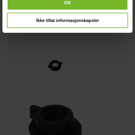
OK
Längd (cm):
5
Vikt (kg):
0,1
Recensioner
Liknande produkter
Ikke tillat informasjonskapsler
Köp fler få 15%