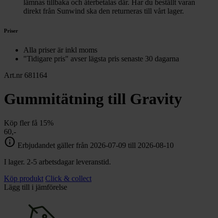
lämnas tillbaka och återbetalas där. Har du beställt varan
direkt från Sunwind ska den returneras till vårt lager.
Priser
Alla priser är inkl moms
"Tidigare pris" avser lägsta pris senaste 30 dagarna
Art.nr 681164
Gummitätning till Gravity
Köp fler få 15%
60,-
info
Erbjudandet gäller från 2026-07-09 till 2026-08-10
I lager. 2-5 arbetsdagar leveranstid.
Köp produkt
Click & collect
Lägg till i jämförelse