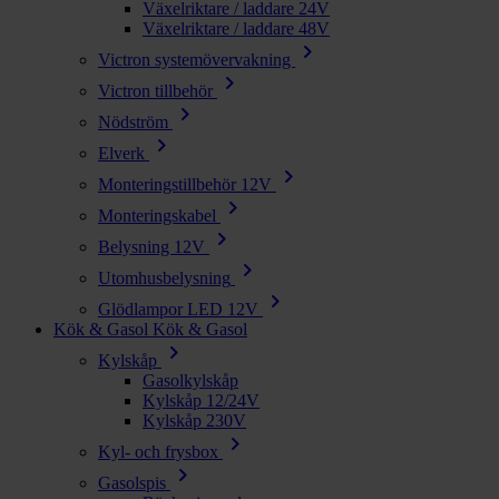
Växelriktare / laddare 24V
Växelriktare / laddare 48V
chevron_right
Victron systemövervakning
chevron_right
Victron tillbehör
chevron_right
Nödström
chevron_right
Elverk
chevron_right
Monteringstillbehör 12V
chevron_right
Monteringskabel
chevron_right
Belysning 12V
chevron_right
Utomhusbelysning
chevron_right
Glödlampor LED 12V
Kök & Gasol
Kök & Gasol
chevron_right
Kylskåp
Gasolkylskåp
Kylskåp 12/24V
Kylskåp 230V
chevron_right
Kyl- och frysbox
chevron_right
Gasolspis