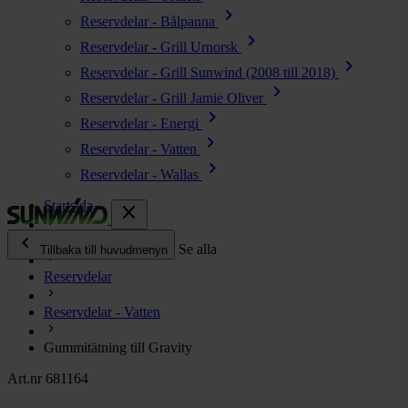
chevron_right
Reservdelar - Bålpanna
chevron_right
Reservdelar - Grill Urnorsk
chevron_right
Reservdelar - Grill Sunwind (2008 till 2018)
chevron_right
Reservdelar - Grill Jamie Oliver
chevron_right
Reservdelar - Energi
chevron_right
Reservdelar - Vatten
chevron_right
Reservdelar - Wallas
Startsida
close
chevron_left
Alla produkter
Se alla
Tillbaka till huvudmenyn
Reservdelar
chevron_right
Energi
Reservdelar - Vatten
chevron_right
Kök & Gasol
chevron_right
Gummitätning till Gravity
Värme
chevron_right
Art.nr 681164
Vatten