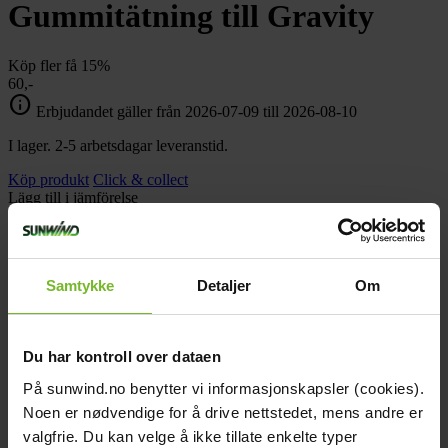
chevron_right
Gummitätning till Gravity
Toalett
chevron_right
Grill & Fritid
Lacanche
Köp fler få 15%
chevron_right
60,-
Reservdelar
info
Erbjudandet gäller från 2026-07-09 till 2026-08-10
I lager. 2-5 arbetsdagar leveranstid.
Köp produkt
Click & collect
Lägg till i jämförelse
Samtykke
Detaljer
Om
Bonus på alla köp
Du har kontroll over dataen
När du beställer på nätet
På sunwind.no benytter vi informasjonskapsler (cookies).
Noen er nødvendige for å drive nettstedet, mens andre er
valgfrie. Du kan velge å ikke tillate enkelte typer