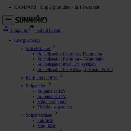
KAMPANJ - Köp 2 produkter - få 15% rabatt
menu
person
shopping_bag
Logga in
Gå till kassan
Energi
Energi
chevron_right
Solcellspaket
Solcellspaket för stuga - Kompletta
Solcellspaket för stuga – Grundpaket
Solcellspaket med 12V kylskåp
Solcellspaket för Husvagn, Husbil & Båt
chevron_right
Kraftpaket 230V
chevron_right
Solpaneler
Solpaneler 12V
Solpaneler 24V
Vikbar solpanel
Flexibla solpaneler
chevron_right
Solpanelsfäste
Takfäste
Väggfäste