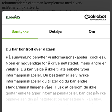
rekommenderar vi att man kompletterar med elverk
och/eller vindkraftverk.
Sunwinds solpanelspaket innehåller det du behöver för att börja
nyttja solenergi i stugan. Paketen innehåller batteri, solpanel,
regulator och ett startpaket med kablar och kopplingsmaterial som
12V vägguttag, stickproppar m.m.
Samtykke
Detaljer
Om
Paketet innehåller:
Solpanel
Du har kontroll over dataen
2st Solpanel Horizon 200W
På sunwind.no benytter vi informasjonskapsler (cookies).
2st Justerbar Väggkonsol för solpanel
Noen er nødvendige for å drive nettstedet, mens andre er
valgfrie. Du kan velge å ikke tillate enkelte typer
Batteri
informasjonskapsler. Du bestemmer selv hvilke
informasjonskapsler du tillater og du kan endre
3 st Batteri Sunwind AGM 260Ah
4 st Mellankoppling 1 x 50 mm2, 30 cm
standardinnstillingene våre. Husk at dersom du ikke
godtar enkelte typer informasjonskapsler, kan det påvirke
Regulator
opplevelsen din på nettstedet og tjenestene vi kan tilby.
Les mer om vår
cookiepolicy
her. Les mer om våre
Solcellsregulator PeakPower 2.0 30A MPPT 12/24V
rutiner for
personvern
her.