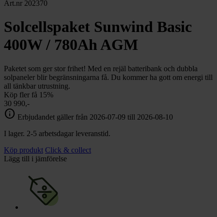
chevron_right
Art.nr 202370
Toalett
chevron_right
Grill & Fritid
Solcellspaket Sunwind Basic
Lacanche
chevron_right
400W / 780Ah AGM
Reservdelar
Paketet som ger stor frihet! Med en rejäl batteribank och dubbla
solpaneler blir begränsningarna få. Du kommer ha gott om energi till
all tänkbar utrustning.
Köp fler få 15%
30 990,-
info
Erbjudandet gäller från 2026-07-09 till 2026-08-10
I lager. 2-5 arbetsdagar leveranstid.
Köp produkt
Click & collect
Lägg till i jämförelse