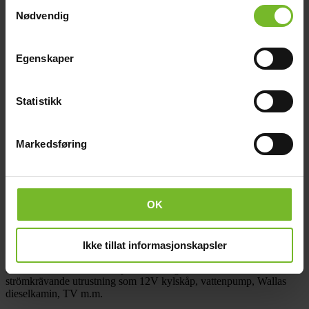
Samtykkevalg
Nødvendig
Kopplingsmaterial
1 rulle 50 m kabel 2 x 2,5 mm²
Egenskaper
1st Säkringscentral 2x10A & 1x16A
2 pkt Kabelklammer
4 st Stickpropp
4 st Vägguttag
Statistikk
4 st Kopplingsdosa
1 st Batterikabel
1 st Övergång till cigg.uttag för laddning av t.ex. mobil
Markedsføring
1 st Kabel solpanel/regulator ca 5m
1 st Kabel regulator - säkringscentral
1 st Skruvpåse
1 st Säkringshållare Maxi + 2-pack säkringar
1 st Manual/monteringsanvisning
OK
Solcellspaketen
är i utgångsläget kompletta, men alla kabelsträckor
bör dimensioneras och ev. kompletteras med grövre kabel än vad
Ikke tillat informasjonskapsler
som ingår i paketet. Det är t.ex viktigt att använda rätt
kabeldimension mellan solpanel och regulator samt till
strömkrävande utrustning som 12V kylskåp, vattenpump, Wallas
dieselkamin, TV m.m.