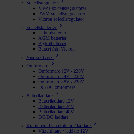
chevron_right
Solcellsregulator
MPPT-solcellsregulatorer
PWM-solcellsregulatorer
Victron solcellsregulator
chevron_right
Solcellsbatterier
Litiumbatterier
AGM-batterier
Blykolbatterier
Batteri från Victron
chevron_right
Vindkraftverk
chevron_right
Omformare
Omformare 12V - 230V
Omformare 24V - 230V
Omformare 48V - 230V
DC/DC-omformare
chevron_right
Batteriladdare
Batteriladdare 12V
Batteriladdare 24V
Batteriladdare 48V
DC/DC-laddare
chevron_right
Kombinerad växelriktare / laddare
Växelriktare / laddare 12V