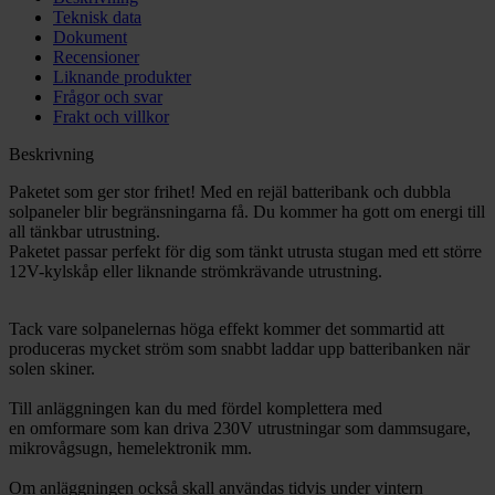
Teknisk data
Dokument
Recensioner
Liknande produkter
Frågor och svar
Frakt och villkor
Beskrivning
Paketet som ger stor frihet! Med en rejäl batteribank och dubbla
solpaneler blir begränsningarna få. Du kommer ha gott om energi till
all tänkbar utrustning.
Paketet passar perfekt för dig som tänkt utrusta stugan med ett större
12V-kylskåp eller liknande strömkrävande utrustning.
Tack vare solpanelernas höga effekt kommer det sommartid att
produceras mycket ström som snabbt laddar upp batteribanken när
solen skiner.
Till anläggningen kan du med fördel komplettera med
en omformare som kan driva 230V utrustningar som dammsugare,
mikrovågsugn, hemelektronik mm.
Om anläggningen också skall användas tidvis under vintern