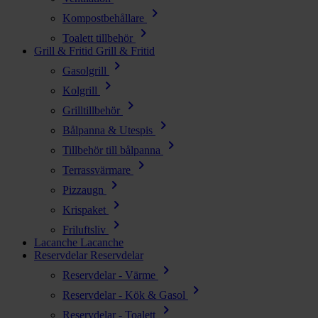
chevron_right
Kompostbehållare
chevron_right
Toalett tillbehör
Grill & Fritid
Grill & Fritid
chevron_right
Gasolgrill
chevron_right
Kolgrill
chevron_right
Grilltillbehör
chevron_right
Bålpanna & Utespis
chevron_right
Tillbehör till bålpanna
chevron_right
Terrassvärmare
chevron_right
Pizzaugn
chevron_right
Krispaket
chevron_right
Friluftsliv
Lacanche
Lacanche
Reservdelar
Reservdelar
chevron_right
Reservdelar - Värme
chevron_right
Reservdelar - Kök & Gasol
chevron_right
Reservdelar - Toalett