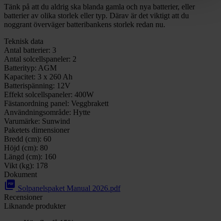
Tänk på att du aldrig ska blanda gamla och nya batterier, eller
batterier av olika storlek eller typ. Därav är det viktigt att du
noggrant överväger batteribankens storlek redan nu.
Teknisk data
Antal batterier:
3
Antal solcellspaneler:
2
Batterityp:
AGM
Kapacitet:
3 x 260 Ah
Batterispänning:
12V
Effekt solcellspaneler:
400W
Fästanordning panel:
Veggbrakett
Användningsområde:
Hytte
Varumärke:
Sunwind
Paketets dimensioner
Bredd (cm):
60
Höjd (cm):
80
Längd (cm):
160
Vikt (kg):
178
Dokument
picture_as_pdf
Solpanelspaket Manual 2026.pdf
Recensioner
Liknande produkter