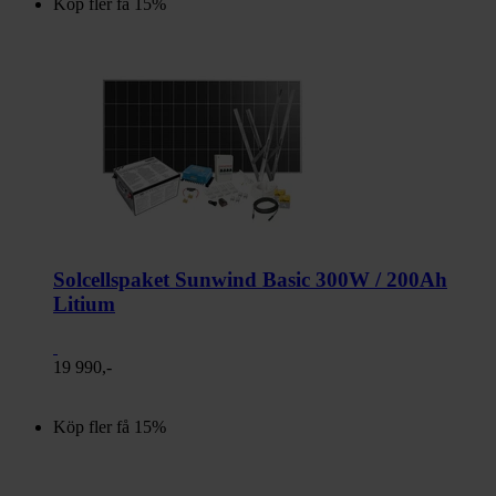
Köp fler få 15%
Solcellspaket Sunwind Basic 300W / 200Ah
Litium
19 990,-
Köp fler få 15%