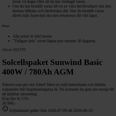
inom 14 dagar efter att du har mottagit varan.
Om du har beställt varan till en av våra återförsäljare ska den
lämnas tillbaka och återbetalas där. Har du beställt varan
direkt från Sunwind ska den returneras till vårt lager.
Priser
Alla priser är inkl moms
"Tidigare pris" avser lägsta pris senaste 30 dagarna
Art.nr 202370
Solcellspaket Sunwind Basic
400W / 780Ah AGM
Paketet som ger stor frihet! Med en rejäl batteribank och dubbla
solpaneler blir begränsningarna få. Du kommer ha gott om energi till
all tänkbar utrustning.
Köp fler få 15%
30 990,-
info
Erbjudandet gäller från 2026-07-09 till 2026-08-10