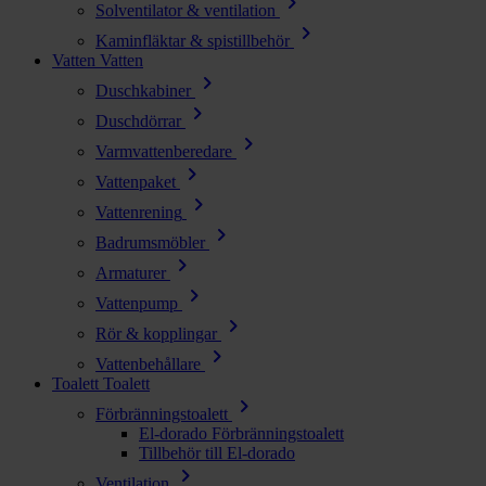
chevron_right
Solventilator & ventilation
chevron_right
Kaminfläktar & spistillbehör
Vatten
Vatten
chevron_right
Duschkabiner
chevron_right
Duschdörrar
chevron_right
Varmvattenberedare
chevron_right
Vattenpaket
chevron_right
Vattenrening
chevron_right
Badrumsmöbler
chevron_right
Armaturer
chevron_right
Vattenpump
chevron_right
Rör & kopplingar
chevron_right
Vattenbehållare
Toalett
Toalett
chevron_right
Förbränningstoalett
El-dorado Förbränningstoalett
Tillbehör till El-dorado
chevron_right
Ventilation