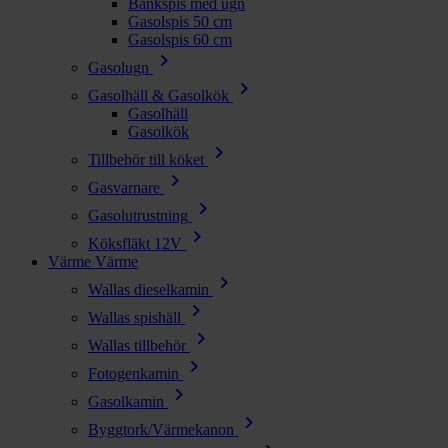
Bänkspis med ugn
Gasolspis 50 cm
Gasolspis 60 cm
chevron_right
Gasolugn
chevron_right
Gasolhäll & Gasolkök
Gasolhäll
Gasolkök
chevron_right
Tillbehör till köket
chevron_right
Gasvarnare
chevron_right
Gasolutrustning
chevron_right
Köksfläkt 12V
Värme
Värme
chevron_right
Wallas dieselkamin
chevron_right
Wallas spishäll
chevron_right
Wallas tillbehör
chevron_right
Fotogenkamin
chevron_right
Gasolkamin
chevron_right
Byggtork/Värmekanon