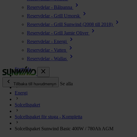
chevron_right
Reservdelar - Bålpanna
chevron_right
Reservdelar - Grill Urnorsk
chevron_right
Reservdelar - Grill Sunwind (2008 till 2018)
chevron_right
Reservdelar - Grill Jamie Oliver
chevron_right
Reservdelar - Energi
chevron_right
Reservdelar - Vatten
chevron_right
Reservdelar - Wallas
Startsida
close
chevron_left
Alla produkter
Se alla
Tillbaka till huvudmenyn
Energi
chevron_right
Energi
Solcellspaket
chevron_right
Kök & Gasol
chevron_right
Solcellspaket för stuga - Kompletta
Värme
chevron_right
Solcellspaket Sunwind Basic 400W / 780Ah AGM
Vatten