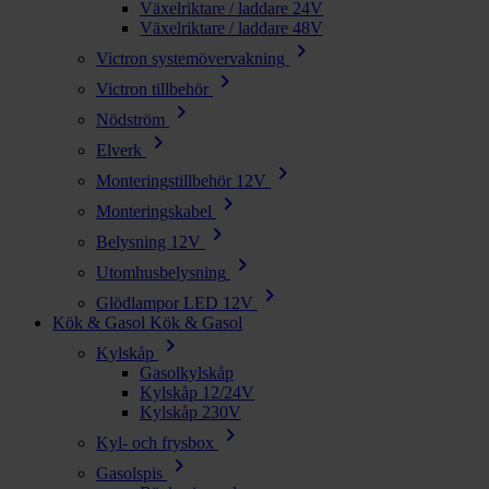
Växelriktare / laddare 24V
Växelriktare / laddare 48V
chevron_right
Victron systemövervakning
chevron_right
Victron tillbehör
chevron_right
Nödström
chevron_right
Elverk
chevron_right
Monteringstillbehör 12V
chevron_right
Monteringskabel
chevron_right
Belysning 12V
chevron_right
Utomhusbelysning
chevron_right
Glödlampor LED 12V
Kök & Gasol
Kök & Gasol
chevron_right
Kylskåp
Gasolkylskåp
Kylskåp 12/24V
Kylskåp 230V
chevron_right
Kyl- och frysbox
chevron_right
Gasolspis