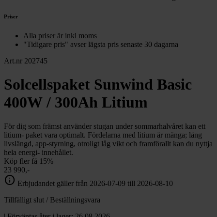
Priser
Alla priser är inkl moms
"Tidigare pris" avser lägsta pris senaste 30 dagarna
Art.nr 202745
Solcellspaket Sunwind Basic
400W / 300Ah Litium
För dig som främst använder stugan under sommarhalvåret kan ett
litium- paket vara optimalt. Fördelarna med litium är många; lång
livslängd, app-styrning, otroligt låg vikt och framförallt kan du nyttja
hela energi- innehållet.
Köp fler få 15%
23 990,-
info
Erbjudandet gäller från 2026-07-09 till 2026-08-10
Tillfälligt slut / Beställningsvara
| Förväntas åter i lager: 26.08.2026