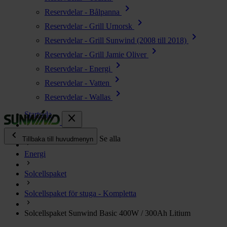
chevron_right
Reservdelar - Bålpanna
chevron_right
Reservdelar - Grill Urnorsk
chevron_right
Reservdelar - Grill Sunwind (2008 till 2018)
chevron_right
Reservdelar - Grill Jamie Oliver
chevron_right
Reservdelar - Energi
chevron_right
Reservdelar - Vatten
chevron_right
Reservdelar - Wallas
Startsida
close
chevron_left
Alla produkter
Se alla
Tillbaka till huvudmenyn
Energi
chevron_right
Energi
Solcellspaket
chevron_right
Kök & Gasol
chevron_right
Solcellspaket för stuga - Kompletta
Värme
chevron_right
Solcellspaket Sunwind Basic 400W / 300Ah Litium
Vatten