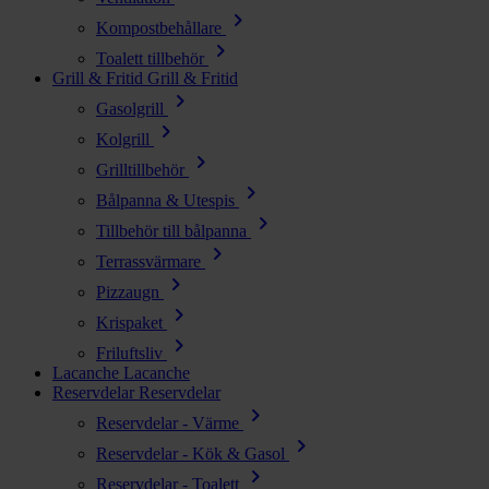
chevron_right
Kompostbehållare
chevron_right
Toalett tillbehör
Grill & Fritid
Grill & Fritid
chevron_right
Gasolgrill
chevron_right
Kolgrill
chevron_right
Grilltillbehör
chevron_right
Bålpanna & Utespis
chevron_right
Tillbehör till bålpanna
chevron_right
Terrassvärmare
chevron_right
Pizzaugn
chevron_right
Krispaket
chevron_right
Friluftsliv
Lacanche
Lacanche
Reservdelar
Reservdelar
chevron_right
Reservdelar - Värme
chevron_right
Reservdelar - Kök & Gasol
chevron_right
Reservdelar - Toalett