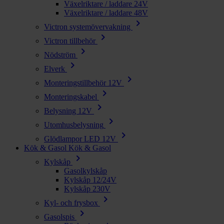
Växelriktare / laddare 24V
Växelriktare / laddare 48V
chevron_right
Victron systemövervakning
chevron_right
Victron tillbehör
chevron_right
Nödström
chevron_right
Elverk
chevron_right
Monteringstillbehör 12V
chevron_right
Monteringskabel
chevron_right
Belysning 12V
chevron_right
Utomhusbelysning
chevron_right
Glödlampor LED 12V
Kök & Gasol
Kök & Gasol
chevron_right
Kylskåp
Gasolkylskåp
Kylskåp 12/24V
Kylskåp 230V
chevron_right
Kyl- och frysbox
chevron_right
Gasolspis