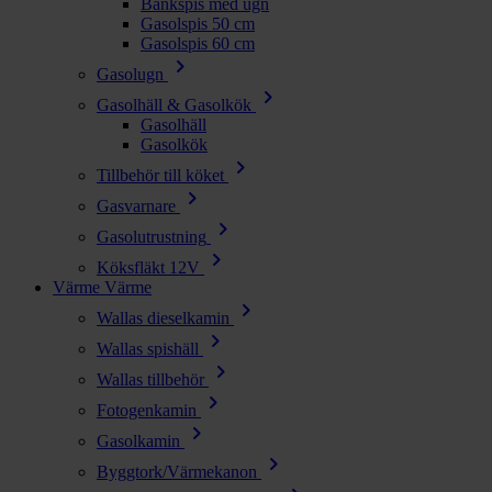
Bänkspis med ugn
Gasolspis 50 cm
Gasolspis 60 cm
chevron_right
Gasolugn
chevron_right
Gasolhäll & Gasolkök
Gasolhäll
Gasolkök
chevron_right
Tillbehör till köket
chevron_right
Gasvarnare
chevron_right
Gasolutrustning
chevron_right
Köksfläkt 12V
Värme
Värme
chevron_right
Wallas dieselkamin
chevron_right
Wallas spishäll
chevron_right
Wallas tillbehör
chevron_right
Fotogenkamin
chevron_right
Gasolkamin
chevron_right
Byggtork/Värmekanon