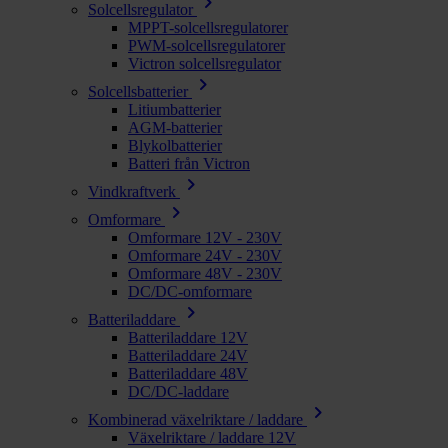
chevron_right
Solcellsregulator
MPPT-solcellsregulatorer
PWM-solcellsregulatorer
Victron solcellsregulator
chevron_right
Solcellsbatterier
Litiumbatterier
AGM-batterier
Blykolbatterier
Batteri från Victron
chevron_right
Vindkraftverk
chevron_right
Omformare
Omformare 12V - 230V
Omformare 24V - 230V
Omformare 48V - 230V
DC/DC-omformare
chevron_right
Batteriladdare
Batteriladdare 12V
Batteriladdare 24V
Batteriladdare 48V
DC/DC-laddare
chevron_right
Kombinerad växelriktare / laddare
Växelriktare / laddare 12V