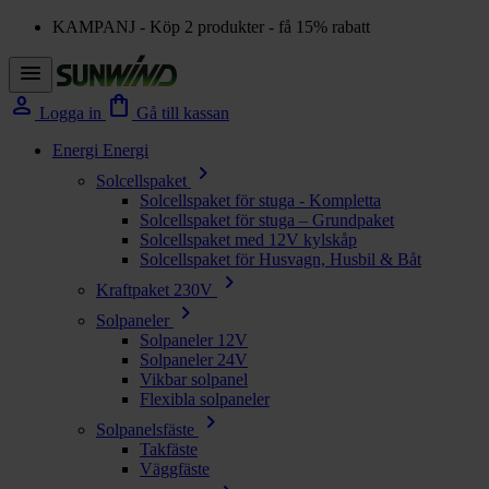
KAMPANJ - Köp 2 produkter - få 15% rabatt
menu
person
shopping_bag
Logga in
Gå till kassan
Energi
Energi
chevron_right
Solcellspaket
Solcellspaket för stuga - Kompletta
Solcellspaket för stuga – Grundpaket
Solcellspaket med 12V kylskåp
Solcellspaket för Husvagn, Husbil & Båt
chevron_right
Kraftpaket 230V
chevron_right
Solpaneler
Solpaneler 12V
Solpaneler 24V
Vikbar solpanel
Flexibla solpaneler
chevron_right
Solpanelsfäste
Takfäste
Väggfäste