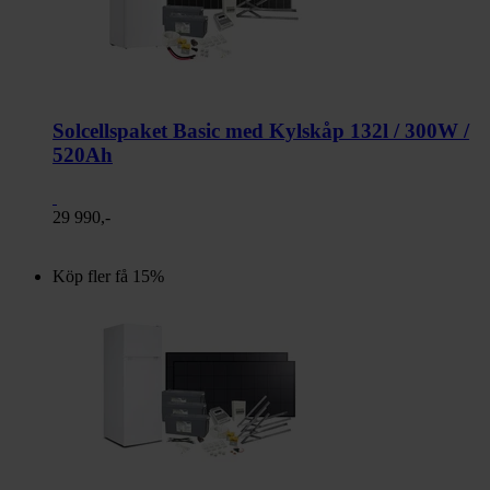
Solcellspaket Basic med Kylskåp 132l / 300W /
520Ah
29 990,-
Köp fler få 15%