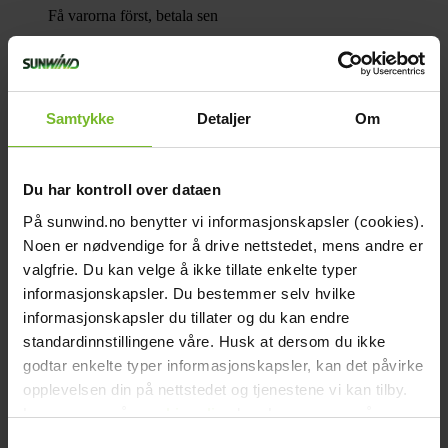
Få varorna först, betala sen
Beskrivning
Teknisk data
Dokument
Recensioner
Samtykke
Detaljer
Om
Liknande produkter
Frågor och svar
Frakt och villkor
Du har kontroll over dataen
Beskrivning
På sunwind.no benytter vi informasjonskapsler (cookies).
För dig som främst använder stugan under sommarhalvåret kan ett
litium- paket vara optimalt. Fördelarna med litium är många; lång
Noen er nødvendige for å drive nettstedet, mens andre er
livslängd, app-styrning, otroligt låg vikt och framförallt kan du nyttja
valgfrie. Du kan velge å ikke tillate enkelte typer
hela energi- innehållet.
informasjonskapsler. Du bestemmer selv hvilke
Du kommer därmed ha en mindre batteribank, men med samma
energi, som de betydligt större blybatterierna.
informasjonskapsler du tillater og du kan endre
standardinnstillingene våre. Husk at dersom du ikke
Paketet innehåller:
godtar enkelte typer informasjonskapsler, kan det påvirke
Solpanel 2 x 200W med väggkonsol
opplevelsen din på nettstedet og tjenestene vi kan tilby.
Regulator Victron SmartSolar 150/35
Les mer om vår
cookiepolicy
her. Les mer om våre
Batteri 300Ah Litium Heat
rutiner for
personvern
her.
Kopplingsmaterial
Samtykkevalg