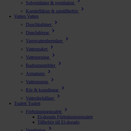
chevron_right
Solventilator & ventilation
chevron_right
Kaminfläktar & spistillbehör
Vatten
Vatten
chevron_right
Duschkabiner
chevron_right
Duschdörrar
chevron_right
Varmvattenberedare
chevron_right
Vattenpaket
chevron_right
Vattenrening
chevron_right
Badrumsmöbler
chevron_right
Armaturer
chevron_right
Vattenpump
chevron_right
Rör & kopplingar
chevron_right
Vattenbehållare
Toalett
Toalett
chevron_right
Förbränningstoalett
El-dorado Förbränningstoalett
Tillbehör till El-dorado
chevron_right
Ventilation