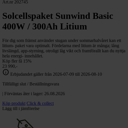
chevron_right
Art.nr 202745
Toalett
chevron_right
Grill & Fritid
Solcellspaket Sunwind Basic
Lacanche
chevron_right
400W / 300Ah Litium
Reservdelar
För dig som främst använder stugan under sommarhalvåret kan ett
litium- paket vara optimalt. Fördelarna med litium är många; lång
livslängd, app-styrning, otroligt låg vikt och framförallt kan du nyttja
hela energi- innehållet.
Köp fler få 15%
23 990,-
info
Erbjudandet gäller från 2026-07-09 till 2026-08-10
Tillfälligt slut / Beställningsvara
| Förväntas åter i lager: 26.08.2026
Köp produkt
Click & collect
Lägg till i jämförelse