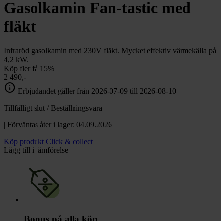
chevron_right
Gasolkamin Fan-tastic med
Toalett
chevron_right
Grill & Fritid
fläkt
Lacanche
chevron_right
Reservdelar
Infraröd gasolkamin med 230V fläkt. Mycket effektiv värmekälla på
4,2 kW.
Köp fler få 15%
2 490,-
info
Erbjudandet gäller från 2026-07-09 till 2026-08-10
Tillfälligt slut / Beställningsvara
| Förväntas åter i lager: 04.09.2026
Köp produkt
Click & collect
Lägg till i jämförelse
Bonus på alla köp