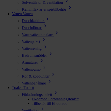
chevron_right
Solventilator & ventilation
chevron_right
Kaminfläktar & spistillbehör
Vatten
Vatten
chevron_right
Duschkabiner
chevron_right
Duschdörrar
chevron_right
Varmvattenberedare
chevron_right
Vattenpaket
chevron_right
Vattenrening
chevron_right
Badrumsmöbler
chevron_right
Armaturer
chevron_right
Vattenpump
chevron_right
Rör & kopplingar
chevron_right
Vattenbehållare
Toalett
Toalett
chevron_right
Förbränningstoalett
El-dorado Förbränningstoalett
Tillbehör till El-dorado
chevron_right
Ventilation