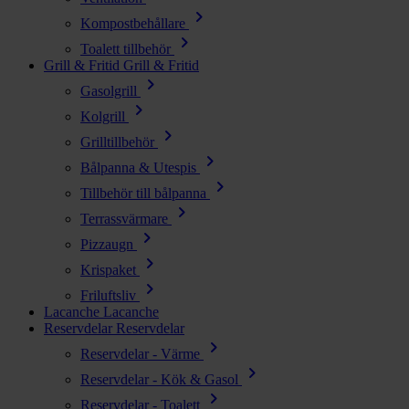
chevron_right
Kompostbehållare
chevron_right
Toalett tillbehör
Grill & Fritid
Grill & Fritid
chevron_right
Gasolgrill
chevron_right
Kolgrill
chevron_right
Grilltillbehör
chevron_right
Bålpanna & Utespis
chevron_right
Tillbehör till bålpanna
chevron_right
Terrassvärmare
chevron_right
Pizzaugn
chevron_right
Krispaket
chevron_right
Friluftsliv
Lacanche
Lacanche
Reservdelar
Reservdelar
chevron_right
Reservdelar - Värme
chevron_right
Reservdelar - Kök & Gasol
chevron_right
Reservdelar - Toalett