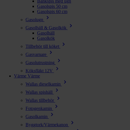
Bänkspis med ugn
Gasolspis 50 cm
Gasolspis 60 cm
chevron_right
Gasolugn
chevron_right
Gasolhäll & Gasolkök
Gasolhäll
Gasolkök
chevron_right
Tillbehör till köket
chevron_right
Gasvarnare
chevron_right
Gasolutrustning
chevron_right
Köksfläkt 12V
Värme
Värme
chevron_right
Wallas dieselkamin
chevron_right
Wallas spishäll
chevron_right
Wallas tillbehör
chevron_right
Fotogenkamin
chevron_right
Gasolkamin
chevron_right
Byggtork/Värmekanon