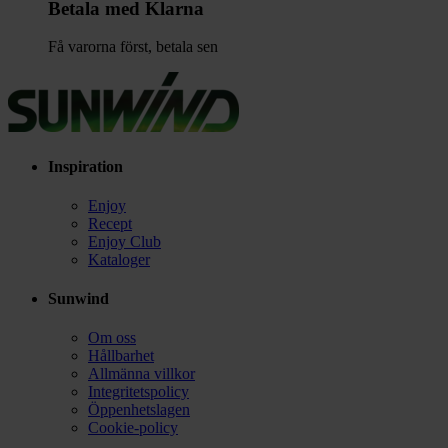
Betala med Klarna
Få varorna först, betala sen
Inspiration
Enjoy
Recept
Enjoy Club
Kataloger
Sunwind
Om oss
Hållbarhet
Allmänna villkor
Integritetspolicy
Öppenhetslagen
Cookie-policy