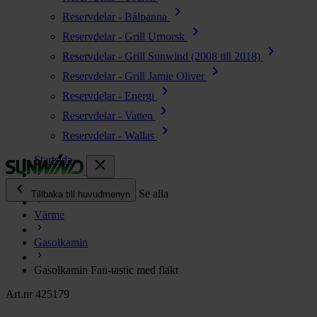
chevron_right
Reservdelar - Bålpanna
chevron_right
Reservdelar - Grill Urnorsk
chevron_right
Reservdelar - Grill Sunwind (2008 till 2018)
chevron_right
Reservdelar - Grill Jamie Oliver
chevron_right
Reservdelar - Energi
chevron_right
Reservdelar - Vatten
chevron_right
Reservdelar - Wallas
Startsida
close
chevron_left
Alla produkter
Se alla
Tillbaka till huvudmenyn
Värme
chevron_right
Energi
Gasolkamin
chevron_right
Kök & Gasol
chevron_right
Gasolkamin Fan-tastic med fläkt
Värme
chevron_right
Art.nr 425179
Vatten