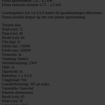
Effekt gasolelement: 1,4 – 4,2 kW.
Effekt elektriskt element: 0,75 – 1,5 kW.
Gasolregulator och 1st AAA-batteri för gasoltändningen tillkommer.
Denna produkt lämpar sig inte som primär uppvärmning.
Teknisk data
Höjd (cm):
72
Djup (cm):
40
Bredd (cm):
40
Vikt (kg):
11
Effekt min:
1500W
Effekt max:
4200W
Termostat:
Ja
Tändning:
Batteri
Strömförsörjning:
230V
Fläkt:
Ja
Tippskydd:
Ja
Batterityp:
1 x AAA
Vägghängd:
Nej
Gasolförbrukning:
305 g/t maks.
Varumärke:
Sunwind
Paketets dimensioner
Bredd (cm):
45
Höjd (cm):
76