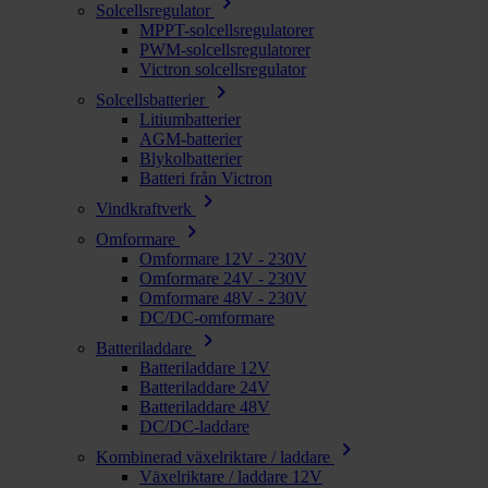
chevron_right
Solcellsregulator
MPPT-solcellsregulatorer
PWM-solcellsregulatorer
Victron solcellsregulator
chevron_right
Solcellsbatterier
Litiumbatterier
AGM-batterier
Blykolbatterier
Batteri från Victron
chevron_right
Vindkraftverk
chevron_right
Omformare
Omformare 12V - 230V
Omformare 24V - 230V
Omformare 48V - 230V
DC/DC-omformare
chevron_right
Batteriladdare
Batteriladdare 12V
Batteriladdare 24V
Batteriladdare 48V
DC/DC-laddare
chevron_right
Kombinerad växelriktare / laddare
Växelriktare / laddare 12V