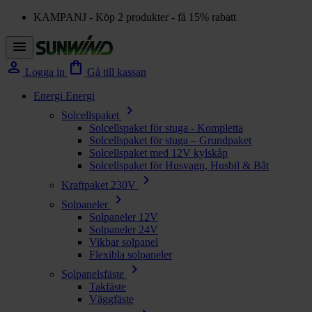
KAMPANJ - Köp 2 produkter - få 15% rabatt
menu
person
shopping_bag
Logga in
Gå till kassan
Energi
Energi
chevron_right
Solcellspaket
Solcellspaket för stuga - Kompletta
Solcellspaket för stuga – Grundpaket
Solcellspaket med 12V kylskåp
Solcellspaket för Husvagn, Husbil & Båt
chevron_right
Kraftpaket 230V
chevron_right
Solpaneler
Solpaneler 12V
Solpaneler 24V
Vikbar solpanel
Flexibla solpaneler
chevron_right
Solpanelsfäste
Takfäste
Väggfäste