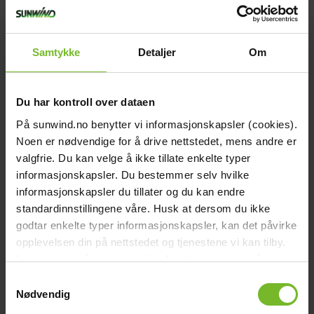
359,-
Samtykke
Detaljer
Om
Köp fler få 15%
Du har kontroll over dataen
På sunwind.no benytter vi informasjonskapsler (cookies).
Noen er nødvendige for å drive nettstedet, mens andre er
valgfrie. Du kan velge å ikke tillate enkelte typer
informasjonskapsler. Du bestemmer selv hvilke
informasjonskapsler du tillater og du kan endre
standardinnstillingene våre. Husk at dersom du ikke
godtar enkelte typer informasjonskapsler, kan det påvirke
Gasvarnare 12V/230V
opplevelsen din på nettstedet og tjenestene vi kan tilby.
Les mer om vår
cookiepolicy
her. Les mer om våre
395,-
rutiner for
personvern
her.
Samtykkevalg
Nødvendig