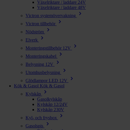
Växelriktare / laddare 24V
Växelriktare / laddare 48V
chevron_right
Victron systemövervakning
chevron_right
Victron tillbehör
chevron_right
Nödström
chevron_right
Elverk
chevron_right
Monteringstillbehör 12V
chevron_right
Monteringskabel
chevron_right
Belysning 12V
chevron_right
Utomhusbelysning
chevron_right
Glödlampor LED 12V
Kök & Gasol
Kök & Gasol
chevron_right
Kylskåp
Gasolkylskåp
Kylskåp 12/24V
Kylskåp 230V
chevron_right
Kyl- och frysbox
chevron_right
Gasolspis