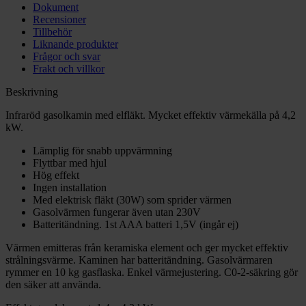
Dokument
Recensioner
Tillbehör
Liknande produkter
Frågor och svar
Frakt och villkor
Beskrivning
Infraröd gasolkamin med elfläkt. Mycket effektiv värmekälla på 4,2
kW.
Lämplig för snabb uppvärmning
Flyttbar med hjul
Hög effekt
Ingen installation
Med elektrisk fläkt (30W) som sprider värmen
Gasolvärmen fungerar även utan 230V
Batteritändning. 1st AAA batteri 1,5V (ingår ej)
Värmen emitteras från keramiska element och ger mycket effektiv
strålningsvärme. Kaminen har batteritändning. Gasolvärmaren
rymmer en 10 kg gasflaska. Enkel värmejustering. C0-2-säkring gör
den säker att använda.