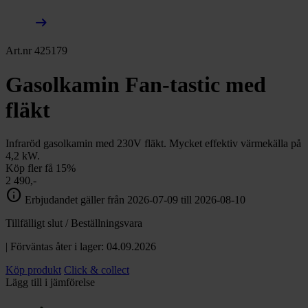
arrow_right_alt
Art.nr 425179
Gasolkamin Fan-tastic med
fläkt
Infraröd gasolkamin med 230V fläkt. Mycket effektiv värmekälla på
4,2 kW.
Köp fler få 15%
2 490,-
info
Erbjudandet gäller från 2026-07-09 till 2026-08-10
Tillfälligt slut / Beställningsvara
| Förväntas åter i lager: 04.09.2026
Köp produkt
Click & collect
Lägg till i jämförelse