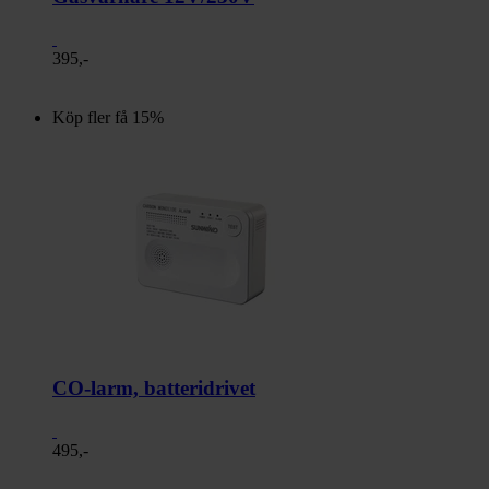
395,-
Köp fler få 15%
CO-larm, batteridrivet
495,-