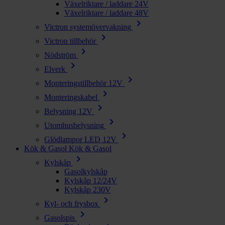
Växelriktare / laddare 24V
Växelriktare / laddare 48V
chevron_right
Victron systemövervakning
chevron_right
Victron tillbehör
chevron_right
Nödström
chevron_right
Elverk
chevron_right
Monteringstillbehör 12V
chevron_right
Monteringskabel
chevron_right
Belysning 12V
chevron_right
Utomhusbelysning
chevron_right
Glödlampor LED 12V
Kök & Gasol
Kök & Gasol
chevron_right
Kylskåp
Gasolkylskåp
Kylskåp 12/24V
Kylskåp 230V
chevron_right
Kyl- och frysbox
chevron_right
Gasolspis