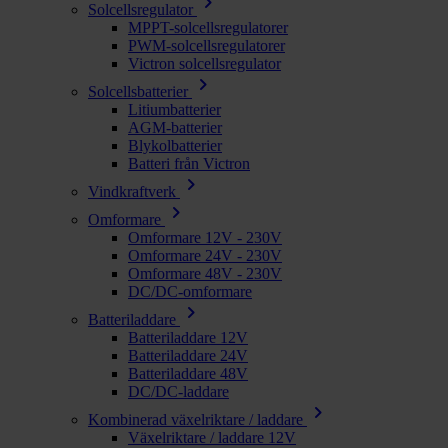
chevron_right
Solcellsregulator
MPPT-solcellsregulatorer
PWM-solcellsregulatorer
Victron solcellsregulator
chevron_right
Solcellsbatterier
Litiumbatterier
AGM-batterier
Blykolbatterier
Batteri från Victron
chevron_right
Vindkraftverk
chevron_right
Omformare
Omformare 12V - 230V
Omformare 24V - 230V
Omformare 48V - 230V
DC/DC-omformare
chevron_right
Batteriladdare
Batteriladdare 12V
Batteriladdare 24V
Batteriladdare 48V
DC/DC-laddare
chevron_right
Kombinerad växelriktare / laddare
Växelriktare / laddare 12V