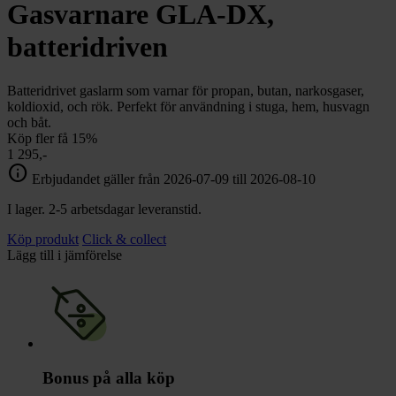
chevron_right
Gasvarnare GLA-DX,
Toalett
chevron_right
Grill & Fritid
batteridriven
Lacanche
chevron_right
Reservdelar
Batteridrivet gaslarm som varnar för propan, butan, narkosgaser,
koldioxid, och rök. Perfekt för användning i stuga, hem, husvagn
och båt.
Köp fler få 15%
1 295,-
info
Erbjudandet gäller från 2026-07-09 till 2026-08-10
I lager. 2-5 arbetsdagar leveranstid.
Köp produkt
Click & collect
Lägg till i jämförelse
Bonus på alla köp