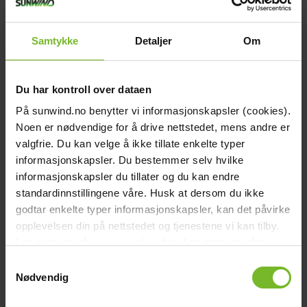
Recensioner
Liknande produkter
Frågor och svar
Samtykke
Detaljer
Om
Frakt och villkor
Beskrivning
Du har kontroll over dataen
En ny version av vår pålitliga och populära
gasvarnare
från iSens
med ännu längre batteritid.
På sunwind.no benytter vi informasjonskapsler (cookies).
Batteridrivet
gaslarm
som varnar för propan, butan, narkosgaser,
Noen er nødvendige for å drive nettstedet, mens andre er
koldioxid, och rök. Perfekt för användning i stuga, hem, husvagn
och båt.
valgfrie. Du kan velge å ikke tillate enkelte typer
informasjonskapsler. Du bestemmer selv hvilke
Batteriets livstid är upp till 20 år. Inga sladdar, installation,
informasjonskapsler du tillater og du kan endre
laddning eller batteribyte behövs.
Ger dig mer säkerhet vid användning av t.ex gasolspis,
standardinnstillingene våre. Husk at dersom du ikke
värmare m.m.
godtar enkelte typer informasjonskapsler, kan det påvirke
Varnar för både nya och gamla typer av narkosgas långt före
opplevelsen din på nettstedet og tjenestene vi kan tilby.
hälsopåverkning
Övervakar luftkvaliteten för att undvika hälsoproblem
Les mer om vår
cookiepolicy
her. Les mer om våre
Varnar vid läckage av metan, naturgas, biogas, hydrogen,
rutiner for
personvern
her.
Samtykkevalg
avgaser/rök CO2 (CO indirekt) och narkosgas (kloroform,
eter, fluraner)
Nødvendig