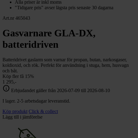
Alla priser är inkl moms
"Tidigare pris" avser lägsta pris senaste 30 dagarna
Art.nr 465043
Gasvarnare GLA-DX,
batteridriven
Batteridrivet gaslarm som varnar för propan, butan, narkosgaser,
koldioxid, och rök. Perfekt för användning i stuga, hem, husvagn
och båt.
Köp fler få 15%
1 295,-
info
Erbjudandet gäller från 2026-07-09 till 2026-08-10
I lager. 2-5 arbetsdagar leveranstid.
Köp produkt
Click & collect
Lägg till i jämförelse