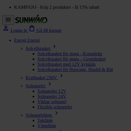
KAMPANJ - Köp 2 produkter - få 15% rabatt
menu
person
shopping_bag
Logga in
Gå till kassan
Energi
Energi
chevron_right
Solcellspaket
Solcellspaket för stuga - Kompletta
Solcellspaket för stuga – Grundpaket
Solcellspaket med 12V kylskåp
Solcellspaket för Husvagn, Husbil & Båt
chevron_right
Kraftpaket 230V
chevron_right
Solpaneler
Solpaneler 12V
Solpaneler 24V
Vikbar solpanel
Flexibla solpaneler
chevron_right
Solpanelsfäste
Takfäste
Väggfäste