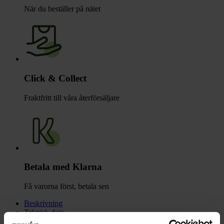
När du beställer på nätet
Click & Collect
Fraktfritt till våra återförsäljare
Betala med Klarna
Få varorna först, betala sen
Beskrivning
Teknisk data
Dokument