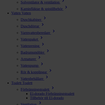
chevron_right
Solventilator & ventilation
chevron_right
Kaminfläktar & spistillbehör
Vatten
Vatten
chevron_right
Duschkabiner
chevron_right
Duschdörrar
chevron_right
Varmvattenberedare
chevron_right
Vattenpaket
chevron_right
Vattenrening
chevron_right
Badrumsmöbler
chevron_right
Armaturer
chevron_right
Vattenpump
chevron_right
Rör & kopplingar
chevron_right
Vattenbehållare
Toalett
Toalett
chevron_right
Förbränningstoalett
El-dorado Förbränningstoalett
Tillbehör till El-dorado
chevron_right
Ventilation