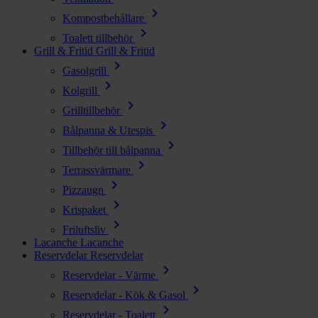
chevron_right
Kompostbehållare
chevron_right
Toalett tillbehör
Grill & Fritid
Grill & Fritid
chevron_right
Gasolgrill
chevron_right
Kolgrill
chevron_right
Grilltillbehör
chevron_right
Bålpanna & Utespis
chevron_right
Tillbehör till bålpanna
chevron_right
Terrassvärmare
chevron_right
Pizzaugn
chevron_right
Krispaket
chevron_right
Friluftsliv
Lacanche
Lacanche
Reservdelar
Reservdelar
chevron_right
Reservdelar - Värme
chevron_right
Reservdelar - Kök & Gasol
chevron_right
Reservdelar - Toalett