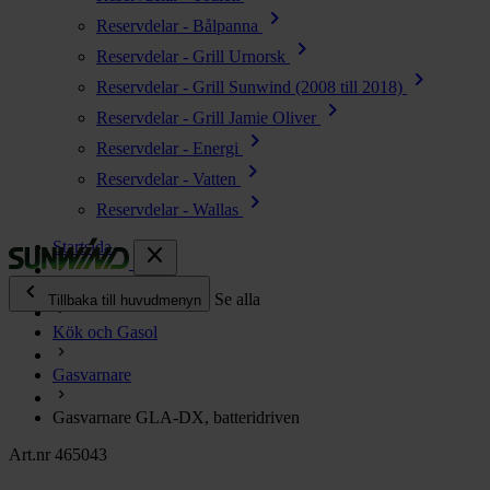
chevron_right
Reservdelar - Bålpanna
chevron_right
Reservdelar - Grill Urnorsk
chevron_right
Reservdelar - Grill Sunwind (2008 till 2018)
chevron_right
Reservdelar - Grill Jamie Oliver
chevron_right
Reservdelar - Energi
chevron_right
Reservdelar - Vatten
chevron_right
Reservdelar - Wallas
Startsida
close
chevron_left
Alla produkter
Se alla
Tillbaka till huvudmenyn
Kök och Gasol
chevron_right
Energi
Gasvarnare
chevron_right
Kök & Gasol
chevron_right
Gasvarnare GLA-DX, batteridriven
Värme
chevron_right
Art.nr 465043
Vatten