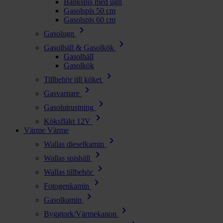
Bänkspis med ugn
Gasolspis 50 cm
Gasolspis 60 cm
chevron_right
Gasolugn
chevron_right
Gasolhäll & Gasolkök
Gasolhäll
Gasolkök
chevron_right
Tillbehör till köket
chevron_right
Gasvarnare
chevron_right
Gasolutrustning
chevron_right
Köksfläkt 12V
Värme
Värme
chevron_right
Wallas dieselkamin
chevron_right
Wallas spishäll
chevron_right
Wallas tillbehör
chevron_right
Fotogenkamin
chevron_right
Gasolkamin
chevron_right
Byggtork/Värmekanon