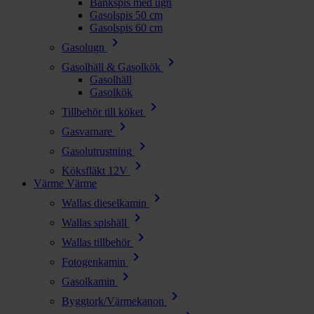
Bänkspis med ugn
Gasolspis 50 cm
Gasolspis 60 cm
chevron_right
Gasolugn
chevron_right
Gasolhäll & Gasolkök
Gasolhäll
Gasolkök
chevron_right
Tillbehör till köket
chevron_right
Gasvarnare
chevron_right
Gasolutrustning
chevron_right
Köksfläkt 12V
Värme
Värme
chevron_right
Wallas dieselkamin
chevron_right
Wallas spishäll
chevron_right
Wallas tillbehör
chevron_right
Fotogenkamin
chevron_right
Gasolkamin
chevron_right
Byggtork/Värmekanon