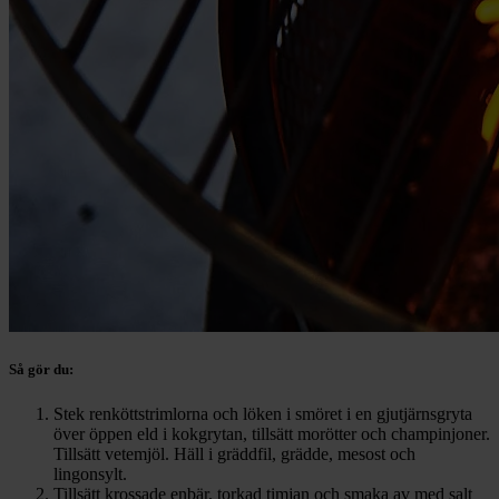
Så gör du:
Stek renköttstrimlorna och löken i smöret i en gjutjärnsgryta
över öppen eld i kokgrytan, tillsätt morötter och champinjoner.
Tillsätt vetemjöl. Häll i gräddfil, grädde, mesost och
lingonsylt.
Tillsätt krossade enbär, torkad timjan och smaka av med salt