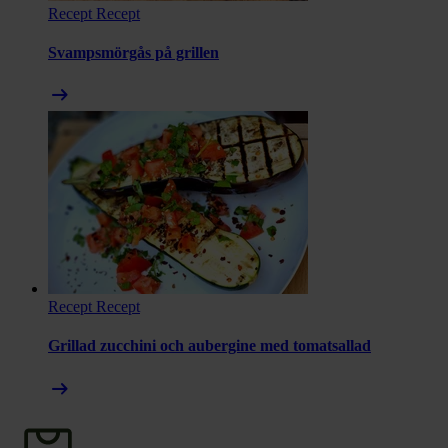
Recept
Recept
Svampsmörgås på grillen
arrow_right_alt
Recept
Recept
Grillad zucchini och aubergine med tomatsallad
arrow_right_alt