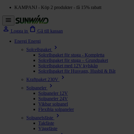
KAMPANJ - Köp 2 produkter - få 15% rabatt
menu
person
shopping_bag
Logga in
Gå till kassan
Energi
Energi
chevron_right
Solcellspaket
Solcellspaket för stuga - Kompletta
Solcellspaket för stuga – Grundpaket
Solcellspaket med 12V kylskåp
Solcellspaket för Husvagn, Husbil & Båt
chevron_right
Kraftpaket 230V
chevron_right
Solpaneler
Solpaneler 12V
Solpaneler 24V
Vikbar solpanel
Flexibla solpaneler
chevron_right
Solpanelsfäste
Takfäste
Väggfäste