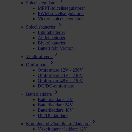
chevron_right
Solcellsregulator
MPPT-solcellsregulatorer
PWM-solcellsregulatorer
Victron solcellsregulator
chevron_right
Solcellsbatterier
Litiumbatterier
AGM-batterier
Blykolbatterier
Batteri från Victron
chevron_right
Vindkraftverk
chevron_right
Omformare
Omformare 12V - 230V
Omformare 24V - 230V
Omformare 48V - 230V
DC/DC-omformare
chevron_right
Batteriladdare
Batteriladdare 12V
Batteriladdare 24V
Batteriladdare 48V
DC/DC-laddare
chevron_right
Kombinerad växelriktare / laddare
Växelriktare / laddare 12V