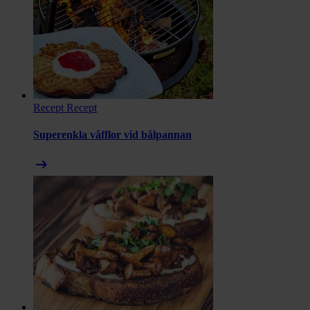
Recept
Recept
Superenkla våfflor vid bålpannan
arrow_right_alt