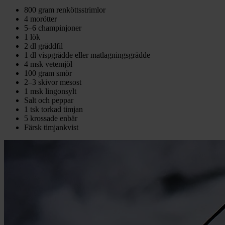
800 gram renköttsstrimlor
4 morötter
5–6 champinjoner
1 lök
2 dl gräddfil
1 dl vispgrädde eller matlagningsgrädde
4 msk vetemjöl
100 gram smör
2–3 skivor mesost
1 msk lingonsylt
Salt och peppar
1 tsk torkad timjan
5 krossade enbär
Färsk timjankvist