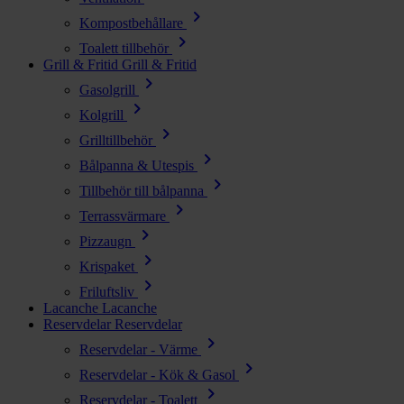
chevron_right
Kompostbehållare
chevron_right
Toalett tillbehör
Grill & Fritid
Grill & Fritid
chevron_right
Gasolgrill
chevron_right
Kolgrill
chevron_right
Grilltillbehör
chevron_right
Bålpanna & Utespis
chevron_right
Tillbehör till bålpanna
chevron_right
Terrassvärmare
chevron_right
Pizzaugn
chevron_right
Krispaket
chevron_right
Friluftsliv
Lacanche
Lacanche
Reservdelar
Reservdelar
chevron_right
Reservdelar - Värme
chevron_right
Reservdelar - Kök & Gasol
chevron_right
Reservdelar - Toalett