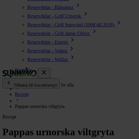
chevron_right
Reservdelar - Bålpanna
chevron_right
Reservdelar - Grill Urnorsk
chevron_right
Reservdelar - Grill Sunwind (2008 till 2018)
chevron_right
Reservdelar - Grill Jamie Oliver
chevron_right
Reservdelar - Energi
chevron_right
Reservdelar - Vatten
chevron_right
Reservdelar - Wallas
Startsida
close
chevron_left
Enjoy
Se alla
Tillbaka till huvudmenyn
Recept
chevron_right
Energi
Pappas urnorska viltgryta
chevron_right
Kök & Gasol
Recept
chevron_right
Värme
chevron_right
Pappas urnorska viltgryta
Vatten