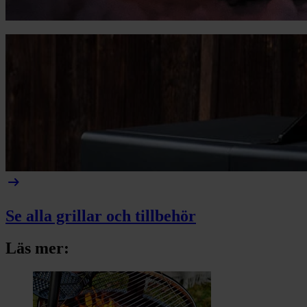
arrow_right_alt
Se alla grillar och tillbehör
Läs mer: