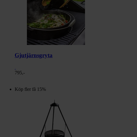
Gjutjärnsgryta
795,-
Köp fler få 15%