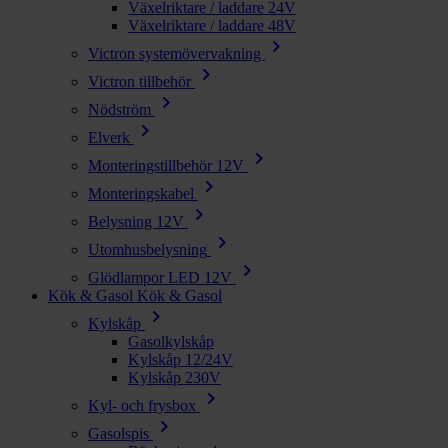
Växelriktare / laddare 24V
Växelriktare / laddare 48V
chevron_right
Victron systemövervakning
chevron_right
Victron tillbehör
chevron_right
Nödström
chevron_right
Elverk
chevron_right
Monteringstillbehör 12V
chevron_right
Monteringskabel
chevron_right
Belysning 12V
chevron_right
Utomhusbelysning
chevron_right
Glödlampor LED 12V
Kök & Gasol
Kök & Gasol
chevron_right
Kylskåp
Gasolkylskåp
Kylskåp 12/24V
Kylskåp 230V
chevron_right
Kyl- och frysbox
chevron_right
Gasolspis