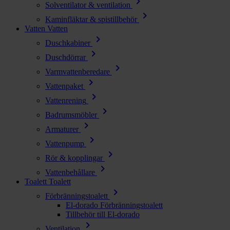
chevron_right
Solventilator & ventilation
chevron_right
Kaminfläktar & spistillbehör
Vatten
Vatten
chevron_right
Duschkabiner
chevron_right
Duschdörrar
chevron_right
Varmvattenberedare
chevron_right
Vattenpaket
chevron_right
Vattenrening
chevron_right
Badrumsmöbler
chevron_right
Armaturer
chevron_right
Vattenpump
chevron_right
Rör & kopplingar
chevron_right
Vattenbehållare
Toalett
Toalett
chevron_right
Förbränningstoalett
El-dorado Förbränningstoalett
Tillbehör till El-dorado
chevron_right
Ventilation