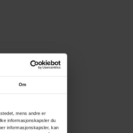
Om
tstedet, mens andre er
ilke informasjonskapsler du
yper informasjonskapsler, kan