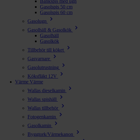
Bänkspis med ugn
Gasolspis 50 cm
Gasolspis 60 cm
chevron_right
Gasolugn
chevron_right
Gasolhäll & Gasolkök
Gasolhäll
Gasolkök
chevron_right
Tillbehör till köket
chevron_right
Gasvarnare
chevron_right
Gasolutrustning
chevron_right
Köksfläkt 12V
Värme
Värme
chevron_right
Wallas dieselkamin
chevron_right
Wallas spishäll
chevron_right
Wallas tillbehör
chevron_right
Fotogenkamin
chevron_right
Gasolkamin
chevron_right
Byggtork/Värmekanon