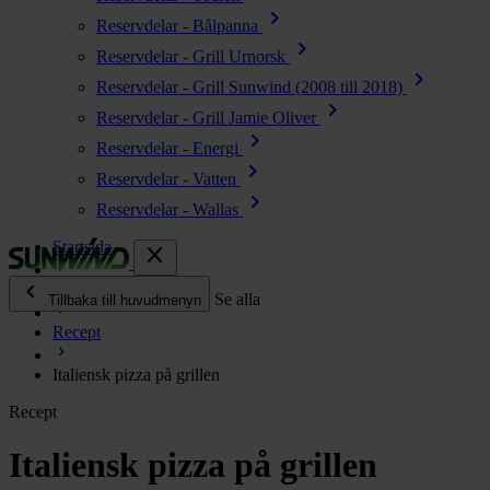
chevron_right
Reservdelar - Bålpanna
chevron_right
Reservdelar - Grill Urnorsk
chevron_right
Reservdelar - Grill Sunwind (2008 till 2018)
chevron_right
Reservdelar - Grill Jamie Oliver
chevron_right
Reservdelar - Energi
chevron_right
Reservdelar - Vatten
chevron_right
Reservdelar - Wallas
Startsida
close
chevron_left
Enjoy
Se alla
Tillbaka till huvudmenyn
Recept
chevron_right
Energi
Italiensk pizza på grillen
chevron_right
Kök & Gasol
Recept
chevron_right
Värme
chevron_right
Italiensk pizza på grillen
Vatten