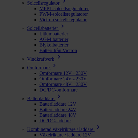
chevron_right
Solcellsregulator
MPPT-solcellsregulatorer
PWM-solcellsregulatorer
Victron solcellsregulator
chevron_right
Solcellsbatterier
Litiumbatterier
AGM-batterier
Blykolbatterier
Batteri från Victron
chevron_right
Vindkraftverk
chevron_right
Omformare
Omformare 12V - 230V
Omformare 24V - 230V
Omformare 48V - 230V
DC/DC-omformare
chevron_right
Batteriladdare
Batteriladdare 12V
Batteriladdare 24V
Batteriladdare 48V
DC/DC-laddare
chevron_right
Kombinerad växelriktare / laddare
Växelriktare / laddare 12V