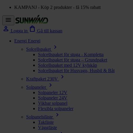
KAMPANJ - Köp 2 produkter - få 15% rabatt
menu
person
shopping_bag
Logga in
Gå till kassan
Energi
Energi
chevron_right
Solcellspaket
Solcellspaket för stuga - Kompletta
Solcellspaket för stuga – Grundpaket
Solcellspaket med 12V kylskåp
Solcellspaket för Husvagn, Husbil & Båt
chevron_right
Kraftpaket 230V
chevron_right
Solpaneler
Solpaneler 12V
Solpaneler 24V
Vikbar solpanel
Flexibla solpaneler
chevron_right
Solpanelsfäste
Takfäste
Väggfäste