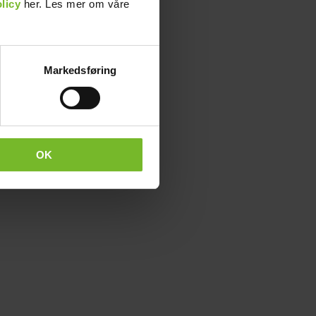
licy
her. Les mer om våre
Markedsføring
OK