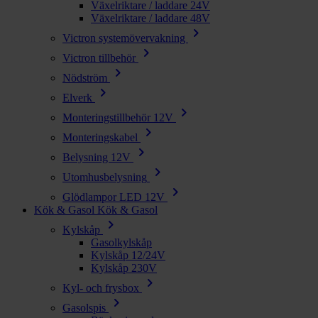
Växelriktare / laddare 24V
Växelriktare / laddare 48V
chevron_right
Victron systemövervakning
chevron_right
Victron tillbehör
chevron_right
Nödström
chevron_right
Elverk
chevron_right
Monteringstillbehör 12V
chevron_right
Monteringskabel
chevron_right
Belysning 12V
chevron_right
Utomhusbelysning
chevron_right
Glödlampor LED 12V
Kök & Gasol
Kök & Gasol
chevron_right
Kylskåp
Gasolkylskåp
Kylskåp 12/24V
Kylskåp 230V
chevron_right
Kyl- och frysbox
chevron_right
Gasolspis