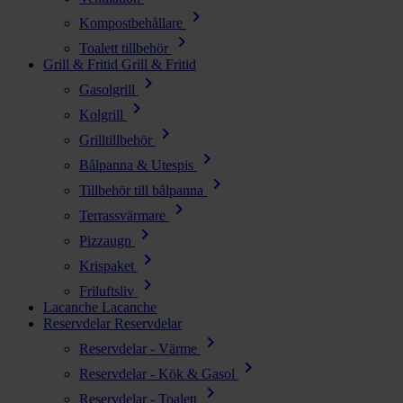
chevron_right
Kompostbehållare
chevron_right
Toalett tillbehör
Grill & Fritid
Grill & Fritid
chevron_right
Gasolgrill
chevron_right
Kolgrill
chevron_right
Grilltillbehör
chevron_right
Bålpanna & Utespis
chevron_right
Tillbehör till bålpanna
chevron_right
Terrassvärmare
chevron_right
Pizzaugn
chevron_right
Krispaket
chevron_right
Friluftsliv
Lacanche
Lacanche
Reservdelar
Reservdelar
chevron_right
Reservdelar - Värme
chevron_right
Reservdelar - Kök & Gasol
chevron_right
Reservdelar - Toalett