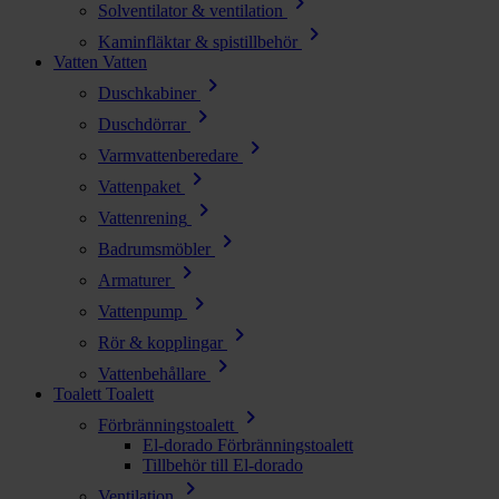
chevron_right
Solventilator & ventilation
chevron_right
Kaminfläktar & spistillbehör
Vatten
Vatten
chevron_right
Duschkabiner
chevron_right
Duschdörrar
chevron_right
Varmvattenberedare
chevron_right
Vattenpaket
chevron_right
Vattenrening
chevron_right
Badrumsmöbler
chevron_right
Armaturer
chevron_right
Vattenpump
chevron_right
Rör & kopplingar
chevron_right
Vattenbehållare
Toalett
Toalett
chevron_right
Förbränningstoalett
El-dorado Förbränningstoalett
Tillbehör till El-dorado
chevron_right
Ventilation