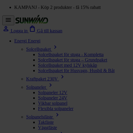
KAMPANJ - Köp 2 produkter - få 15% rabatt
menu
person
shopping_bag
Logga in
Gå till kassan
Energi
Energi
chevron_right
Solcellspaket
Solcellspaket för stuga - Kompletta
Solcellspaket för stuga – Grundpaket
Solcellspaket med 12V kylskåp
Solcellspaket för Husvagn, Husbil & Båt
chevron_right
Kraftpaket 230V
chevron_right
Solpaneler
Solpaneler 12V
Solpaneler 24V
Vikbar solpanel
Flexibla solpaneler
chevron_right
Solpanelsfäste
Takfäste
Väggfäste