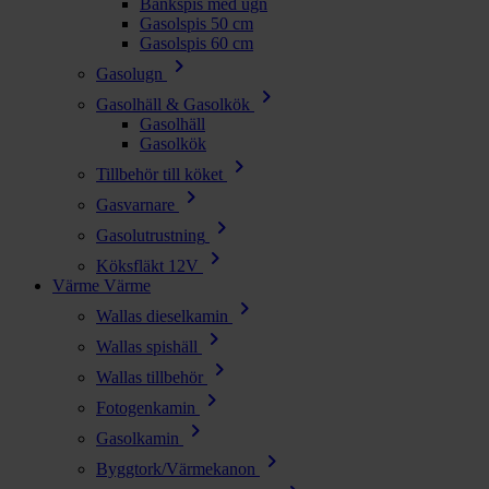
Bänkspis med ugn
Gasolspis 50 cm
Gasolspis 60 cm
chevron_right
Gasolugn
chevron_right
Gasolhäll & Gasolkök
Gasolhäll
Gasolkök
chevron_right
Tillbehör till köket
chevron_right
Gasvarnare
chevron_right
Gasolutrustning
chevron_right
Köksfläkt 12V
Värme
Värme
chevron_right
Wallas dieselkamin
chevron_right
Wallas spishäll
chevron_right
Wallas tillbehör
chevron_right
Fotogenkamin
chevron_right
Gasolkamin
chevron_right
Byggtork/Värmekanon