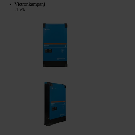
Victronkampanj
-15%