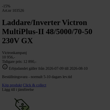
chevron_right
Toalett
-15%
chevron_right
Grill & Fritid
Art.nr 103526
Lacanche
chevron_right
Laddare/Inverter Victron
Reservdelar
MultiPlus-II 48/5000/70-50
230V GX
Victronkampanj
10 956,-
Tidigare pris:
12 890,-
info
Erbjudandet gäller från 2026-07-09 till 2026-08-10
Beställningsvara - normalt 5-10 dagars lev.tid
Köp produkt
Click & collect
Lägg till i jämförelse