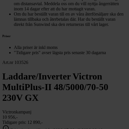
om distansavtal. Meddela oss om du vill nyttja ångerrätten
inom 14 dagar efter att du har mottagit varan.
Om du har beställt varan till en av våra återförsäljare ska den
lämnas tillbaka och återbetalas där. Har du beställt varan
direkt från Sunwind ska den returneras till vårt lager.
Priser
Alla priser är inkl moms
"Tidigare pris" avser lägsta pris senaste 30 dagarna
Art.nr 103526
Laddare/Inverter Victron
MultiPlus-II 48/5000/70-50
230V GX
Victronkampanj
10 956,-
Tidigare pris:
12 890,-
info