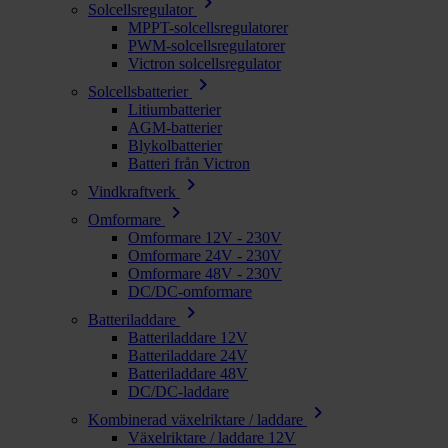
chevron_right
Solcellsregulator
MPPT-solcellsregulatorer
PWM-solcellsregulatorer
Victron solcellsregulator
chevron_right
Solcellsbatterier
Litiumbatterier
AGM-batterier
Blykolbatterier
Batteri från Victron
chevron_right
Vindkraftverk
chevron_right
Omformare
Omformare 12V - 230V
Omformare 24V - 230V
Omformare 48V - 230V
DC/DC-omformare
chevron_right
Batteriladdare
Batteriladdare 12V
Batteriladdare 24V
Batteriladdare 48V
DC/DC-laddare
chevron_right
Kombinerad växelriktare / laddare
Växelriktare / laddare 12V