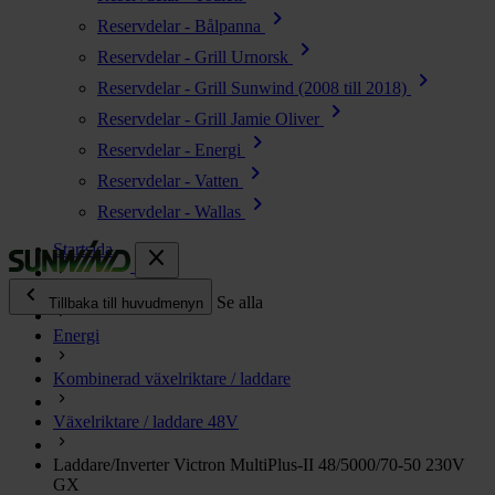
chevron_right
Reservdelar - Bålpanna
chevron_right
Reservdelar - Grill Urnorsk
chevron_right
Reservdelar - Grill Sunwind (2008 till 2018)
chevron_right
Reservdelar - Grill Jamie Oliver
chevron_right
Reservdelar - Energi
chevron_right
Reservdelar - Vatten
chevron_right
Reservdelar - Wallas
Startsida
close
chevron_left
Alla produkter
Se alla
Tillbaka till huvudmenyn
Energi
chevron_right
Energi
Kombinerad växelriktare / laddare
chevron_right
Kök & Gasol
chevron_right
Växelriktare / laddare 48V
Värme
chevron_right
Laddare/Inverter Victron MultiPlus-II 48/5000/70-50 230V
Vatten
GX