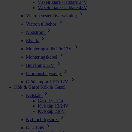
Växelriktare / laddare 24V
Växelriktare / laddare 48V
chevron_right
Victron systemövervakning
chevron_right
Victron tillbehör
chevron_right
Nödström
chevron_right
Elverk
chevron_right
Monteringstillbehör 12V
chevron_right
Monteringskabel
chevron_right
Belysning 12V
chevron_right
Utomhusbelysning
chevron_right
Glödlampor LED 12V
Kök & Gasol
Kök & Gasol
chevron_right
Kylskåp
Gasolkylskåp
Kylskåp 12/24V
Kylskåp 230V
chevron_right
Kyl- och frysbox
chevron_right
Gasolspis