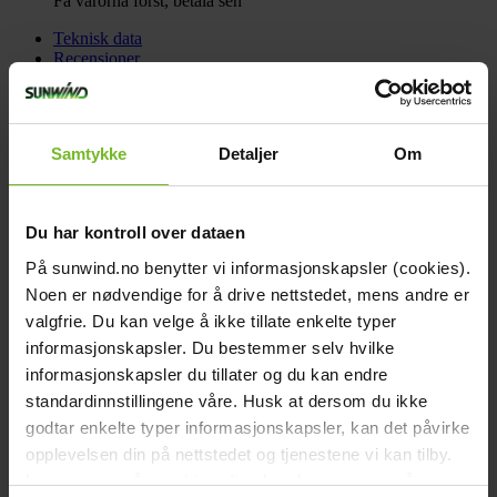
Få varorna först, betala sen
Teknisk data
Recensioner
Liknande produkter
Frågor och svar
Frakt och villkor
Samtykke
Detaljer
Om
Teknisk data
Höjd (cm):
56,5
Djup (cm):
14,8
Bredd (cm):
32,3
Du har kontroll over dataen
Vikt (kg):
31
Laddström (ampere):
70A
På sunwind.no benytter vi informasjonskapsler (cookies).
Systemspänning:
48V
Noen er nødvendige for å drive nettstedet, mens andre er
Effekt Kontinuerligt:
5000VA
Effekt maximal:
9000W
valgfrie. Du kan velge å ikke tillate enkelte typer
Egenförbrukning:
18
informasjonskapsler. Du bestemmer selv hvilke
Kabel inkluderad:
Nej
informasjonskapsler du tillater og du kan endre
Maximal strömkapacitet från elverk:
50A
Bluetooth:
Nej
standardinnstillingene våre. Husk at dersom du ikke
Varumärke:
Victron Energy
godtar enkelte typer informasjonskapsler, kan det påvirke
Victron art.nr:
PMP482506000
opplevelsen din på nettstedet og tjenestene vi kan tilby.
Paketets dimensioner
Bredd (cm):
65,5
Les mer om vår
cookiepolicy
her. Les mer om våre
Höjd (cm):
25,5