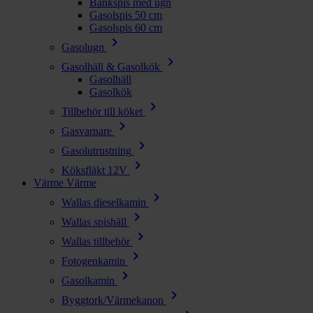
Bänkspis med ugn
Gasolspis 50 cm
Gasolspis 60 cm
chevron_right
Gasolugn
chevron_right
Gasolhäll & Gasolkök
Gasolhäll
Gasolkök
chevron_right
Tillbehör till köket
chevron_right
Gasvarnare
chevron_right
Gasolutrustning
chevron_right
Köksfläkt 12V
Värme
Värme
chevron_right
Wallas dieselkamin
chevron_right
Wallas spishäll
chevron_right
Wallas tillbehör
chevron_right
Fotogenkamin
chevron_right
Gasolkamin
chevron_right
Byggtork/Värmekanon