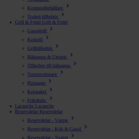
chevron_right
Kompostbehållare
chevron_right
Toalett tillbehör
Grill & Fritid
Grill & Fritid
chevron_right
Gasolgrill
chevron_right
Kolgrill
chevron_right
Grilltillbehör
chevron_right
Bålpanna & Utespis
chevron_right
Tillbehör till bålpanna
chevron_right
Terrassvärmare
chevron_right
Pizzaugn
chevron_right
Krispaket
chevron_right
Friluftsliv
Lacanche
Lacanche
Reservdelar
Reservdelar
chevron_right
Reservdelar - Värme
chevron_right
Reservdelar - Kök & Gasol
chevron_right
Reservdelar - Toalett