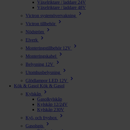
Växelriktare / laddare 24V
Växelriktare / laddare 48V
chevron_right
Victron systemövervakning
chevron_right
Victron tillbehör
chevron_right
Nödström
chevron_right
Elverk
chevron_right
Monteringstillbehör 12V
chevron_right
Monteringskabel
chevron_right
Belysning 12V
chevron_right
Utomhusbelysning
chevron_right
Glödlampor LED 12V
Kök & Gasol
Kök & Gasol
chevron_right
Kylskåp
Gasolkylskåp
Kylskåp 12/24V
Kylskåp 230V
chevron_right
Kyl- och frysbox
chevron_right
Gasolspis