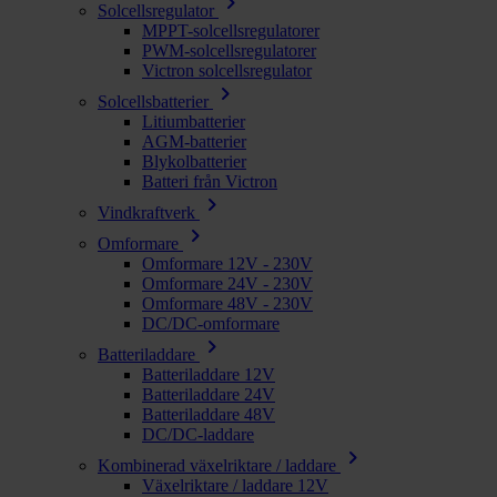
chevron_right
Solcellsregulator
MPPT-solcellsregulatorer
PWM-solcellsregulatorer
Victron solcellsregulator
chevron_right
Solcellsbatterier
Litiumbatterier
AGM-batterier
Blykolbatterier
Batteri från Victron
chevron_right
Vindkraftverk
chevron_right
Omformare
Omformare 12V - 230V
Omformare 24V - 230V
Omformare 48V - 230V
DC/DC-omformare
chevron_right
Batteriladdare
Batteriladdare 12V
Batteriladdare 24V
Batteriladdare 48V
DC/DC-laddare
chevron_right
Kombinerad växelriktare / laddare
Växelriktare / laddare 12V