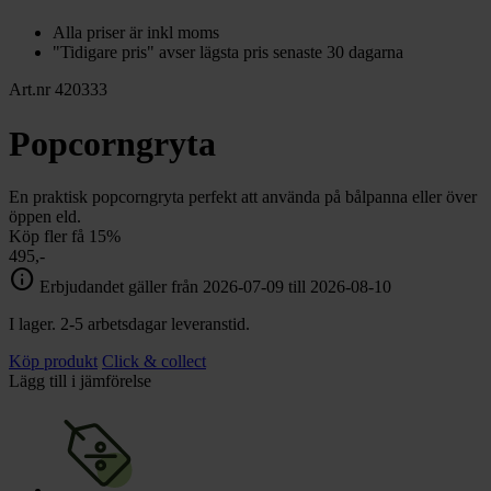
Alla priser är inkl moms
"Tidigare pris" avser lägsta pris senaste 30 dagarna
Art.nr 420333
Popcorngryta
En praktisk popcorngryta perfekt att använda på bålpanna eller över
öppen eld.
Köp fler få 15%
495,-
info
Erbjudandet gäller från 2026-07-09 till 2026-08-10
I lager. 2-5 arbetsdagar leveranstid.
Köp produkt
Click & collect
Lägg till i jämförelse