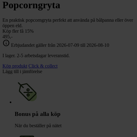
chevron_right
Popcorngryta
Toalett
chevron_right
Grill & Fritid
Lacanche
En praktisk popcorngryta perfekt att använda på bålpanna eller över
chevron_right
öppen eld.
Reservdelar
Köp fler få 15%
495,-
info
Erbjudandet gäller från 2026-07-09 till 2026-08-10
I lager. 2-5 arbetsdagar leveranstid.
Köp produkt
Click & collect
Lägg till i jämförelse
Bonus på alla köp
När du beställer på nätet