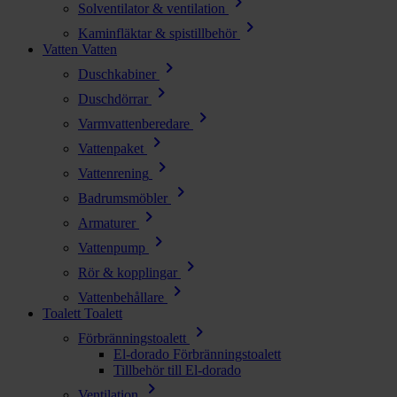
chevron_right
Solventilator & ventilation
chevron_right
Kaminfläktar & spistillbehör
Vatten
Vatten
chevron_right
Duschkabiner
chevron_right
Duschdörrar
chevron_right
Varmvattenberedare
chevron_right
Vattenpaket
chevron_right
Vattenrening
chevron_right
Badrumsmöbler
chevron_right
Armaturer
chevron_right
Vattenpump
chevron_right
Rör & kopplingar
chevron_right
Vattenbehållare
Toalett
Toalett
chevron_right
Förbränningstoalett
El-dorado Förbränningstoalett
Tillbehör till El-dorado
chevron_right
Ventilation