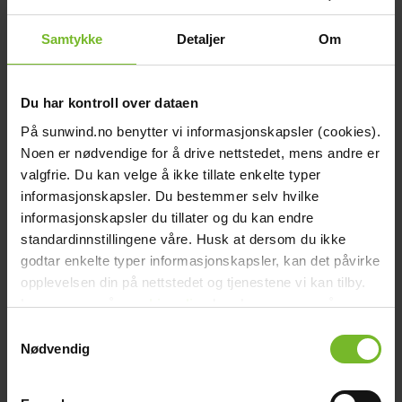
Frakt och villkor
Samtykke
Detaljer
Om
Beskrivning
En praktisk popcorngryta perfekt att använda på bålpanna eller över
öppen eld. Skaftets längd kan justeras, vilket gör den enkel att ta
Du har kontroll over dataen
med på utflykter. Själva skaftet är, enlig nordisk tradition, tillverkad i
trä vilket gör att den inte blir för varm att hålla i.
På sunwind.no benytter vi informasjonskapsler (cookies).
För användning över öppen eld och bålpannor
Noen er nødvendige for å drive nettstedet, mens andre er
Enkel att använda
valgfrie. Du kan velge å ikke tillate enkelte typer
Lätt att tömma utan att bränna sig
informasjonskapsler. Du bestemmer selv hvilke
Enkel att vika ihop och ta med på utflykt
informasjonskapsler du tillater og du kan endre
Kan också användas som en vanlig kärl/stekpanna.
standardinnstillingene våre. Husk at dersom du ikke
Används med smör/olja och popcorn. Barnens favorit!
godtar enkelte typer informasjonskapsler, kan det påvirke
Teknisk data
opplevelsen din på nettstedet og tjenestene vi kan tilby.
Höjd (cm):
17
Les mer om vår
cookiepolicy
her. Les mer om våre
Bredd (cm):
24
Längd (cm):
67,5
rutiner for
personvern
her.
Samtykkevalg
Vikt (kg):
0,8
Nødvendig
Diameter Ø (cm):
24
Varumärke:
Sunwind
Paketets dimensioner