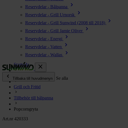
chevron_right
Reservdelar - Bålpanna
chevron_right
Reservdelar - Grill Urnorsk
chevron_right
Reservdelar - Grill Sunwind (2008 till 2018)
chevron_right
Reservdelar - Grill Jamie Oliver
chevron_right
Reservdelar - Energi
chevron_right
Reservdelar - Vatten
chevron_right
Reservdelar - Wallas
Startsida
close
chevron_left
Alla produkter
Se alla
Tillbaka till huvudmenyn
Grill och Fritid
chevron_right
Energi
Tillbehör till bålpanna
chevron_right
Kök & Gasol
chevron_right
Popcorngryta
Värme
chevron_right
Art.nr 420333
Vatten