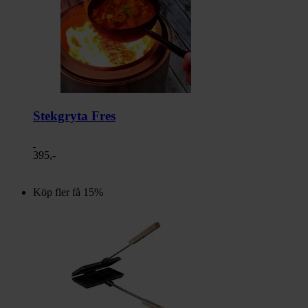
Stekgryta Fres
395,-
Köp fler få 15%