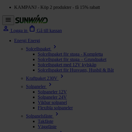
KAMPANJ - Köp 2 produkter - få 15% rabatt
menu
person
shopping_bag
Logga in
Gå till kassan
Energi
Energi
chevron_right
Solcellspaket
Solcellspaket för stuga - Kompletta
Solcellspaket för stuga – Grundpaket
Solcellspaket med 12V kylskåp
Solcellspaket för Husvagn, Husbil & Båt
chevron_right
Kraftpaket 230V
chevron_right
Solpaneler
Solpaneler 12V
Solpaneler 24V
Vikbar solpanel
Flexibla solpaneler
chevron_right
Solpanelsfäste
Takfäste
Väggfäste