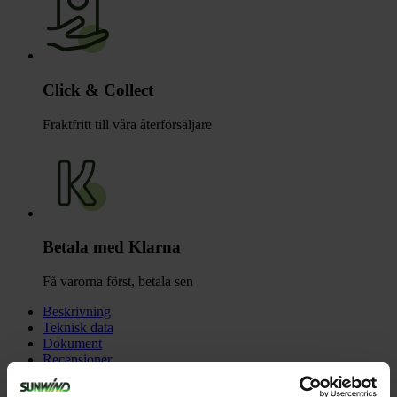
Click & Collect
Fraktfritt till våra återförsäljare
Betala med Klarna
Få varorna först, betala sen
Beskrivning
Teknisk data
Dokument
Recensioner
Liknande produkter
Frågor och svar