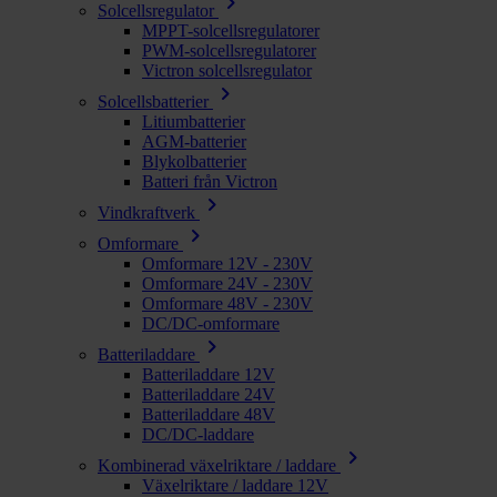
chevron_right
Solcellsregulator
MPPT-solcellsregulatorer
PWM-solcellsregulatorer
Victron solcellsregulator
chevron_right
Solcellsbatterier
Litiumbatterier
AGM-batterier
Blykolbatterier
Batteri från Victron
chevron_right
Vindkraftverk
chevron_right
Omformare
Omformare 12V - 230V
Omformare 24V - 230V
Omformare 48V - 230V
DC/DC-omformare
chevron_right
Batteriladdare
Batteriladdare 12V
Batteriladdare 24V
Batteriladdare 48V
DC/DC-laddare
chevron_right
Kombinerad växelriktare / laddare
Växelriktare / laddare 12V