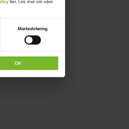
licy
her. Les mer om våre
Markedsføring
OK