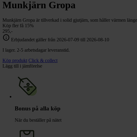
chevron_right
Munkjärn Gropa
Toalett
chevron_right
Grill & Fritid
Lacanche
Munkjärn Gropa är tillverkad i solid gjutjärn, som håller värmen länge
chevron_right
Köp fler få 15%
Reservdelar
295,-
info
Erbjudandet gäller från 2026-07-09 till 2026-08-10
I lager. 2-5 arbetsdagar leveranstid.
Köp produkt
Click & collect
Lägg till i jämförelse
Bonus på alla köp
När du beställer på nätet