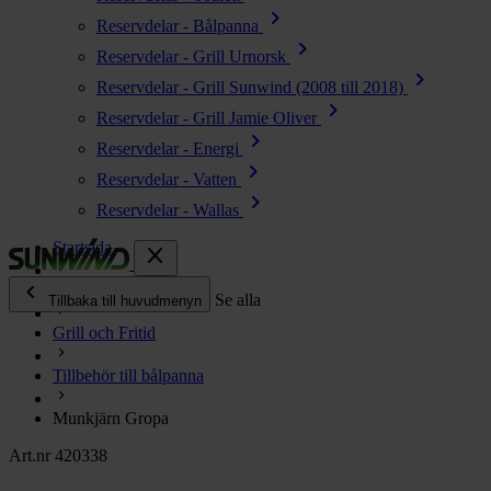
chevron_right
Reservdelar - Bålpanna
chevron_right
Reservdelar - Grill Urnorsk
chevron_right
Reservdelar - Grill Sunwind (2008 till 2018)
chevron_right
Reservdelar - Grill Jamie Oliver
chevron_right
Reservdelar - Energi
chevron_right
Reservdelar - Vatten
chevron_right
Reservdelar - Wallas
Startsida
close
chevron_left
Alla produkter
Se alla
Tillbaka till huvudmenyn
Grill och Fritid
chevron_right
Energi
Tillbehör till bålpanna
chevron_right
Kök & Gasol
chevron_right
Munkjärn Gropa
Värme
chevron_right
Art.nr 420338
Vatten