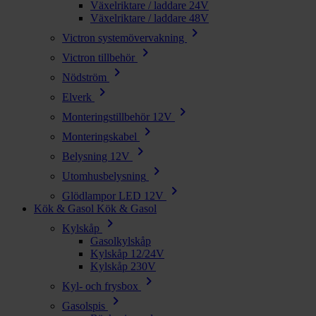
Växelriktare / laddare 24V
Växelriktare / laddare 48V
chevron_right
Victron systemövervakning
chevron_right
Victron tillbehör
chevron_right
Nödström
chevron_right
Elverk
chevron_right
Monteringstillbehör 12V
chevron_right
Monteringskabel
chevron_right
Belysning 12V
chevron_right
Utomhusbelysning
chevron_right
Glödlampor LED 12V
Kök & Gasol
Kök & Gasol
chevron_right
Kylskåp
Gasolkylskåp
Kylskåp 12/24V
Kylskåp 230V
chevron_right
Kyl- och frysbox
chevron_right
Gasolspis