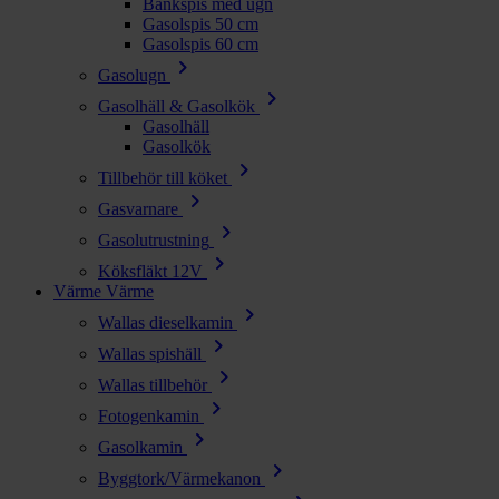
Bänkspis med ugn
Gasolspis 50 cm
Gasolspis 60 cm
chevron_right
Gasolugn
chevron_right
Gasolhäll & Gasolkök
Gasolhäll
Gasolkök
chevron_right
Tillbehör till köket
chevron_right
Gasvarnare
chevron_right
Gasolutrustning
chevron_right
Köksfläkt 12V
Värme
Värme
chevron_right
Wallas dieselkamin
chevron_right
Wallas spishäll
chevron_right
Wallas tillbehör
chevron_right
Fotogenkamin
chevron_right
Gasolkamin
chevron_right
Byggtork/Värmekanon