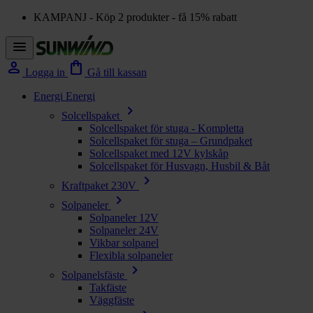
KAMPANJ - Köp 2 produkter - få 15% rabatt
menu
person
shopping_bag
Logga in
Gå till kassan
Energi
Energi
chevron_right
Solcellspaket
Solcellspaket för stuga - Kompletta
Solcellspaket för stuga – Grundpaket
Solcellspaket med 12V kylskåp
Solcellspaket för Husvagn, Husbil & Båt
chevron_right
Kraftpaket 230V
chevron_right
Solpaneler
Solpaneler 12V
Solpaneler 24V
Vikbar solpanel
Flexibla solpaneler
chevron_right
Solpanelsfäste
Takfäste
Väggfäste