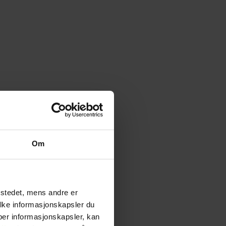
Om
tstedet, mens andre er
ilke informasjonskapsler du
yper informasjonskapsler, kan