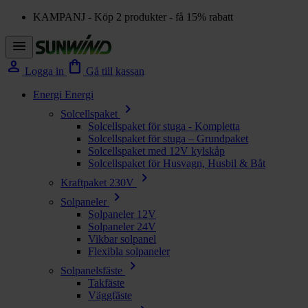
KAMPANJ - Köp 2 produkter - få 15% rabatt
menu
person
shopping_bag
Logga in
Gå till kassan
Energi
Energi
chevron_right
Solcellspaket
Solcellspaket för stuga - Kompletta
Solcellspaket för stuga – Grundpaket
Solcellspaket med 12V kylskåp
Solcellspaket för Husvagn, Husbil & Båt
chevron_right
Kraftpaket 230V
chevron_right
Solpaneler
Solpaneler 12V
Solpaneler 24V
Vikbar solpanel
Flexibla solpaneler
chevron_right
Solpanelsfäste
Takfäste
Väggfäste