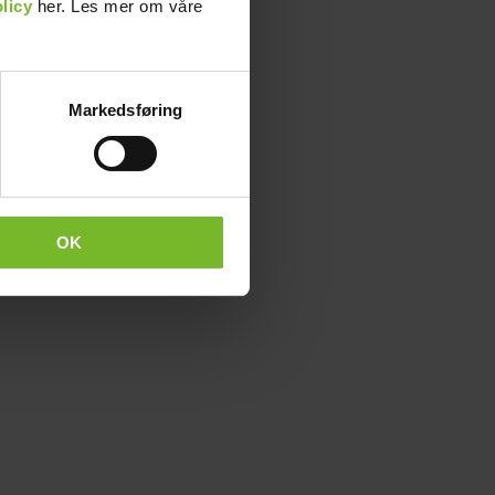
licy
her. Les mer om våre
Markedsføring
OK