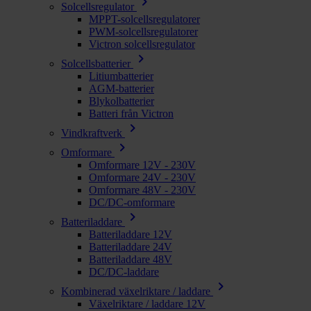
chevron_right
Solcellsregulator
MPPT-solcellsregulatorer
PWM-solcellsregulatorer
Victron solcellsregulator
chevron_right
Solcellsbatterier
Litiumbatterier
AGM-batterier
Blykolbatterier
Batteri från Victron
chevron_right
Vindkraftverk
chevron_right
Omformare
Omformare 12V - 230V
Omformare 24V - 230V
Omformare 48V - 230V
DC/DC-omformare
chevron_right
Batteriladdare
Batteriladdare 12V
Batteriladdare 24V
Batteriladdare 48V
DC/DC-laddare
chevron_right
Kombinerad växelriktare / laddare
Växelriktare / laddare 12V