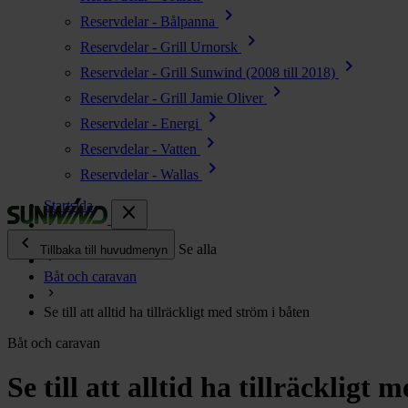
chevron_right
Reservdelar - Bålpanna
chevron_right
Reservdelar - Grill Urnorsk
chevron_right
Reservdelar - Grill Sunwind (2008 till 2018)
chevron_right
Reservdelar - Grill Jamie Oliver
chevron_right
Reservdelar - Energi
chevron_right
Reservdelar - Vatten
chevron_right
Reservdelar - Wallas
Startsida
close
chevron_left
Enjoy
Se alla
Tillbaka till huvudmenyn
Båt och caravan
chevron_right
Energi
Se till att alltid ha tillräckligt med ström i båten
chevron_right
Kök & Gasol
Båt och caravan
chevron_right
Värme
chevron_right
Se till att alltid ha tillräckligt
Vatten