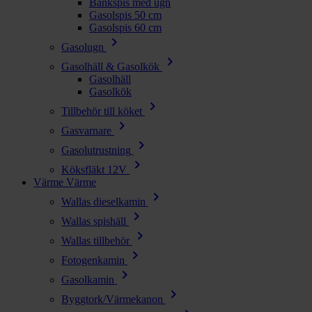
Bänkspis med ugn
Gasolspis 50 cm
Gasolspis 60 cm
chevron_right
Gasolugn
chevron_right
Gasolhäll & Gasolkök
Gasolhäll
Gasolkök
chevron_right
Tillbehör till köket
chevron_right
Gasvarnare
chevron_right
Gasolutrustning
chevron_right
Köksfläkt 12V
Värme
Värme
chevron_right
Wallas dieselkamin
chevron_right
Wallas spishäll
chevron_right
Wallas tillbehör
chevron_right
Fotogenkamin
chevron_right
Gasolkamin
chevron_right
Byggtork/Värmekanon