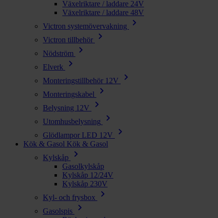
Växelriktare / laddare 24V
Växelriktare / laddare 48V
chevron_right
Victron systemövervakning
chevron_right
Victron tillbehör
chevron_right
Nödström
chevron_right
Elverk
chevron_right
Monteringstillbehör 12V
chevron_right
Monteringskabel
chevron_right
Belysning 12V
chevron_right
Utomhusbelysning
chevron_right
Glödlampor LED 12V
Kök & Gasol
Kök & Gasol
chevron_right
Kylskåp
Gasolkylskåp
Kylskåp 12/24V
Kylskåp 230V
chevron_right
Kyl- och frysbox
chevron_right
Gasolspis