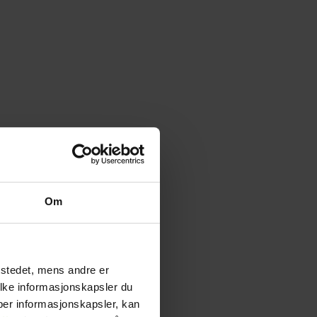
Om
tstedet, mens andre er
ilke informasjonskapsler du
yper informasjonskapsler, kan