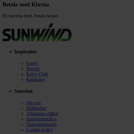
Betala med Klarna
Få varorna hem, betala senare
Inspiration
Enjoy
Recept
Enjoy Club
Kataloger
Sunwind
Om oss
Hållbarhet
Allmänna villkor
Integritetspolicy
Öppenhetslagen
Cookie-policy