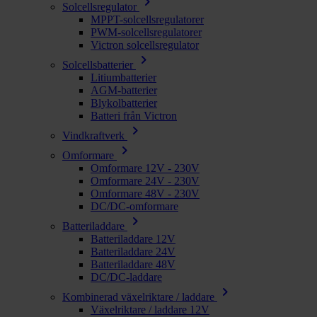
chevron_right
Solcellsregulator
MPPT-solcellsregulatorer
PWM-solcellsregulatorer
Victron solcellsregulator
chevron_right
Solcellsbatterier
Litiumbatterier
AGM-batterier
Blykolbatterier
Batteri från Victron
chevron_right
Vindkraftverk
chevron_right
Omformare
Omformare 12V - 230V
Omformare 24V - 230V
Omformare 48V - 230V
DC/DC-omformare
chevron_right
Batteriladdare
Batteriladdare 12V
Batteriladdare 24V
Batteriladdare 48V
DC/DC-laddare
chevron_right
Kombinerad växelriktare / laddare
Växelriktare / laddare 12V