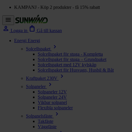
KAMPANJ - Köp 2 produkter - få 15% rabatt
menu
person
shopping_bag
Logga in
Gå till kassan
Energi
Energi
chevron_right
Solcellspaket
Solcellspaket för stuga - Kompletta
Solcellspaket för stuga – Grundpaket
Solcellspaket med 12V kylskåp
Solcellspaket för Husvagn, Husbil & Båt
chevron_right
Kraftpaket 230V
chevron_right
Solpaneler
Solpaneler 12V
Solpaneler 24V
Vikbar solpanel
Flexibla solpaneler
chevron_right
Solpanelsfäste
Takfäste
Väggfäste