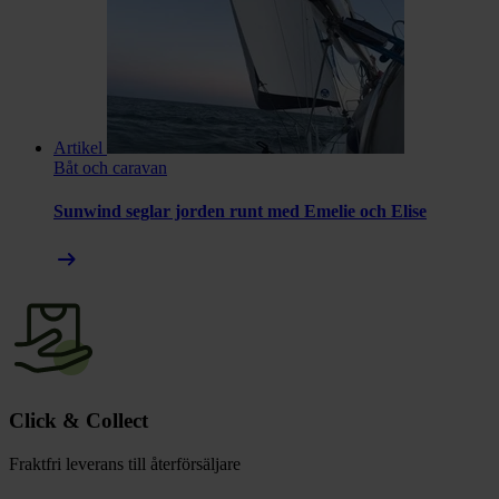
Artikel
Båt och caravan
Sunwind seglar jorden runt med Emelie och Elise
arrow_right_alt
Click & Collect
Fraktfri leverans till återförsäljare