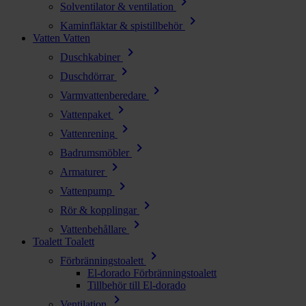
chevron_right
Solventilator & ventilation
chevron_right
Kaminfläktar & spistillbehör
Vatten
Vatten
chevron_right
Duschkabiner
chevron_right
Duschdörrar
chevron_right
Varmvattenberedare
chevron_right
Vattenpaket
chevron_right
Vattenrening
chevron_right
Badrumsmöbler
chevron_right
Armaturer
chevron_right
Vattenpump
chevron_right
Rör & kopplingar
chevron_right
Vattenbehållare
Toalett
Toalett
chevron_right
Förbränningstoalett
El-dorado Förbränningstoalett
Tillbehör till El-dorado
chevron_right
Ventilation