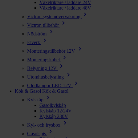
Växelriktare / laddare 24V
Växelriktare / laddare 48V
chevron_right
Victron systemövervakning
chevron_right
Victron tillbehör
chevron_right
Nödström
chevron_right
Elverk
chevron_right
Monteringstillbehör 12V
chevron_right
Monteringskabel
chevron_right
Belysning 12V
chevron_right
Utomhusbelysning
chevron_right
Glödlampor LED 12V
Kök & Gasol
Kök & Gasol
chevron_right
Kylskåp
Gasolkylskåp
Kylskåp 12/24V
Kylskåp 230V
chevron_right
Kyl- och frysbox
chevron_right
Gasolspis