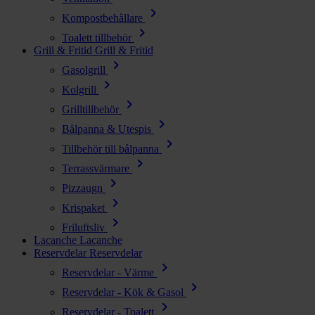
chevron_right
Kompostbehållare
chevron_right
Toalett tillbehör
Grill & Fritid
Grill & Fritid
chevron_right
Gasolgrill
chevron_right
Kolgrill
chevron_right
Grilltillbehör
chevron_right
Bålpanna & Utespis
chevron_right
Tillbehör till bålpanna
chevron_right
Terrassvärmare
chevron_right
Pizzaugn
chevron_right
Krispaket
chevron_right
Friluftsliv
Lacanche
Lacanche
Reservdelar
Reservdelar
chevron_right
Reservdelar - Värme
chevron_right
Reservdelar - Kök & Gasol
chevron_right
Reservdelar - Toalett