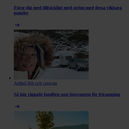
Förse dig med tillräckligt med ström med dessa vikbara
paneler
arrow_right_alt
Artikel
Båt och caravan
Så här riggade familjen upp husvagnen för fricamping
arrow_right_alt