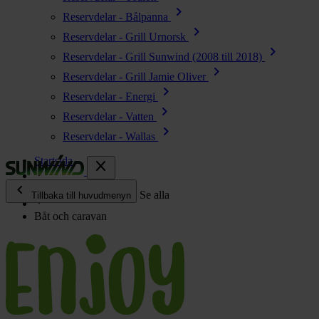
chevron_right
Reservdelar - Bålpanna
chevron_right
Reservdelar - Grill Urnorsk
chevron_right
Reservdelar - Grill Sunwind (2008 till 2018)
chevron_right
Reservdelar - Grill Jamie Oliver
chevron_right
Reservdelar - Energi
chevron_right
Reservdelar - Vatten
chevron_right
Reservdelar - Wallas
Startsida
close
chevron_left
Enjoy
Se alla
Tillbaka till huvudmenyn
Båt och caravan
chevron_right
Energi
chevron_right
Kök & Gasol
chevron_right
Värme
chevron_right
Vatten