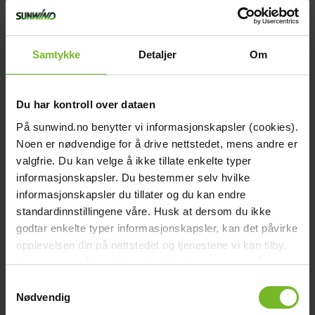
Båt och caravan
Guide till solcellspaneler i båt
Samtykke
Detaljer
Om
arrow_right_alt
Du har kontroll over dataen
På sunwind.no benytter vi informasjonskapsler (cookies).
Noen er nødvendige for å drive nettstedet, mens andre er
valgfrie. Du kan velge å ikke tillate enkelte typer
informasjonskapsler. Du bestemmer selv hvilke
informasjonskapsler du tillater og du kan endre
Artikel
Båt och caravan
standardinnstillingene våre. Husk at dersom du ikke
godtar enkelte typer informasjonskapsler, kan det påvirke
Varför välja litiumbatteri till husbil och husvagn?
opplevelsen din på nettstedet og tjenestene vi kan tilby.
arrow_right_alt
Les mer om vår
cookiepolicy
her. Les mer om våre
rutiner for
personvern
her.
Samtykkevalg
Nødvendig