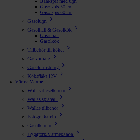
Bänkspis med ugn
Gasolspis 50 cm
Gasolspis 60 cm
chevron_right
Gasolugn
chevron_right
Gasolhäll & Gasolkök
Gasolhäll
Gasolkök
chevron_right
Tillbehör till köket
chevron_right
Gasvarnare
chevron_right
Gasolutrustning
chevron_right
Köksfläkt 12V
Värme
Värme
chevron_right
Wallas dieselkamin
chevron_right
Wallas spishäll
chevron_right
Wallas tillbehör
chevron_right
Fotogenkamin
chevron_right
Gasolkamin
chevron_right
Byggtork/Värmekanon