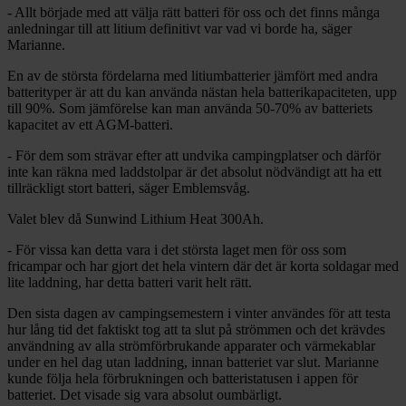
- Allt började med att välja rätt batteri för oss och det finns många
anledningar till att litium definitivt var vad vi borde ha, säger
Marianne.
En av de största fördelarna med litiumbatterier jämfört med andra
batterityper är att du kan använda nästan hela batterikapaciteten, upp
till 90%. Som jämförelse kan man använda 50-70% av batteriets
kapacitet av ett AGM-batteri.
- För dem som strävar efter att undvika campingplatser och därför
inte kan räkna med laddstolpar är det absolut nödvändigt att ha ett
tillräckligt stort batteri, säger Emblemsvåg.
Valet blev då Sunwind Lithium Heat 300Ah.
- För vissa kan detta vara i det största laget men för oss som
fricampar och har gjort det hela vintern där det är korta soldagar med
lite laddning, har detta batteri varit helt rätt.
Den sista dagen av campingsemestern i vinter användes för att testa
hur lång tid det faktiskt tog att ta slut på strömmen och det krävdes
användning av alla strömförbrukande apparater och värmekablar
under en hel dag utan laddning, innan batteriet var slut. Marianne
kunde följa hela förbrukningen och batteristatusen i appen för
batteriet. Det visade sig vara absolut oumbärligt.