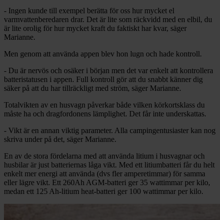
- Ingen kunde till exempel berätta för oss hur mycket el
varmvattenberedaren drar. Det är lite som räckvidd med en elbil, du
är lite orolig för hur mycket kraft du faktiskt har kvar, säger
Marianne.
Men genom att använda appen blev hon lugn och hade kontroll.
- Du är nervös och osäker i början men det var enkelt att kontrollera
batteristatusen i appen. Full kontroll gör att du snabbt känner dig
säker på att du har tillräckligt med ström, säger Marianne.
Totalvikten av en husvagn påverkar både vilken körkortsklass du
måste ha och dragfordonens lämplighet. Det får inte underskattas.
- Vikt är en annan viktig parameter. Alla campingentusiaster kan nog
skriva under på det, säger Marianne.
En av de stora fördelarna med att använda litium i husvagnar och
husbilar är just batteriernas låga vikt. Med ett litiumbatteri får du helt
enkelt mer energi att använda (dvs fler amperetimmar) för samma
eller lägre vikt. Ett 260Ah AGM-batteri ger 35 wattimmar per kilo,
medan ett 125 Ah-litium heat-batteri ger 100 wattimmar per kilo.