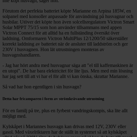
inte köpt husvagn, säger hon.
Förutom det perfekta batteriet köpte Marianne en Arpina 185W, en
solpanel med konsoller anpassade för användning på husvagnar och
husbilar. Utöver det köpte hon även solcellsregulatorn Victron Smart
Solar MPPT 75/15 som hon använder tillsammans med appen
Victron Connect för att alltid ha en fullständing översikt över
laddning. Omformaren Victron MultiPlus 12/1200/50 säkerställer
korrekt laddning av batteriet när de ansluter till laddström och ger
230V i husvagnen. Hon lät utrustningen monteras av
husvagnshandlaren.
- Jag har hört andra med husvagnar säga att "el till kaffemaskinen är
en utopi". De har bara elektricitet för lite ljus. Men med min lösning
har jag sett till att vi har el för allt vi kan önska, skrattar Marianne.
Så vad har hon egentligen i sin husvagn?
Detta har fricamparen i form av strömkrävande utrustning
För en familj på tre, plus en fyrbent vandringskompis, ska lite allt
möjligt med.
Kylskåpet i Mariannes husvagn kan drivas med 12V, 230V eller
gasol. Med växelriktaren har de ställt in systemet så att kylskåpet