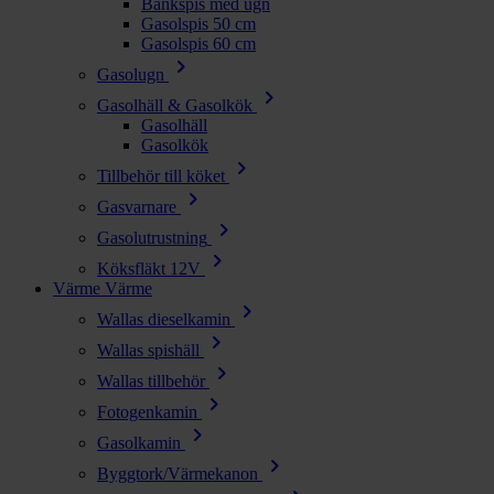
Bänkspis med ugn
Gasolspis 50 cm
Gasolspis 60 cm
chevron_right
Gasolugn
chevron_right
Gasolhäll & Gasolkök
Gasolhäll
Gasolkök
chevron_right
Tillbehör till köket
chevron_right
Gasvarnare
chevron_right
Gasolutrustning
chevron_right
Köksfläkt 12V
Värme
Värme
chevron_right
Wallas dieselkamin
chevron_right
Wallas spishäll
chevron_right
Wallas tillbehör
chevron_right
Fotogenkamin
chevron_right
Gasolkamin
chevron_right
Byggtork/Värmekanon