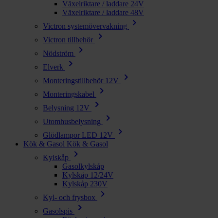
Växelriktare / laddare 24V
Växelriktare / laddare 48V
chevron_right
Victron systemövervakning
chevron_right
Victron tillbehör
chevron_right
Nödström
chevron_right
Elverk
chevron_right
Monteringstillbehör 12V
chevron_right
Monteringskabel
chevron_right
Belysning 12V
chevron_right
Utomhusbelysning
chevron_right
Glödlampor LED 12V
Kök & Gasol
Kök & Gasol
chevron_right
Kylskåp
Gasolkylskåp
Kylskåp 12/24V
Kylskåp 230V
chevron_right
Kyl- och frysbox
chevron_right
Gasolspis