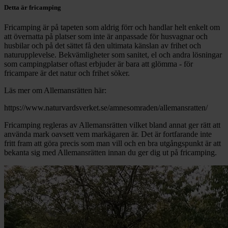
Detta är fricamping
Fricamping är på tapeten som aldrig förr och handlar helt enkelt om
att övernatta på platser som inte är anpassade för husvagnar och
husbilar och på det sättet få den ultimata känslan av frihet och
naturupplevelse. Bekvämligheter som sanitet, el och andra lösningar
som campingplatser oftast erbjuder är bara att glömma - för
fricampare är det natur och frihet söker.
Läs mer om Allemansrätten här:
https://www.naturvardsverket.se/amnesomraden/allemansratten/
Fricamping regleras av Allemansrätten vilket bland annat ger rätt att
använda mark oavsett vem markägaren är. Det är fortfarande inte
fritt fram att göra precis som man vill och en bra utgångspunkt är att
bekanta sig med Allemansrätten innan du ger dig ut på fricamping.