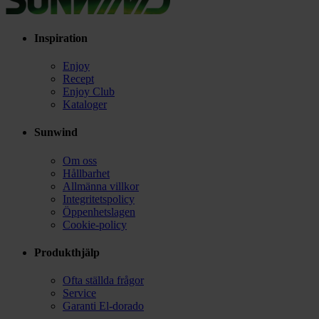
Inspiration
Enjoy
Recept
Enjoy Club
Kataloger
Sunwind
Om oss
Hållbarhet
Allmänna villkor
Integritetspolicy
Öppenhetslagen
Cookie-policy
Produkthjälp
Ofta ställda frågor
Service
Garanti El-dorado