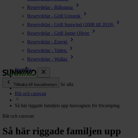
chevron_right
Reservdelar - Bålpanna
chevron_right
Reservdelar - Grill Urnorsk
chevron_right
Reservdelar - Grill Sunwind (2008 till 2018)
chevron_right
Reservdelar - Grill Jamie Oliver
chevron_right
Reservdelar - Energi
chevron_right
Reservdelar - Vatten
chevron_right
Reservdelar - Wallas
Startsida
close
chevron_left
Enjoy
Se alla
Tillbaka till huvudmenyn
Båt och caravan
chevron_right
Energi
Så här riggade familjen upp husvagnen för fricamping
chevron_right
Kök & Gasol
Båt och caravan
chevron_right
Värme
chevron_right
Så här riggade familjen upp
Vatten