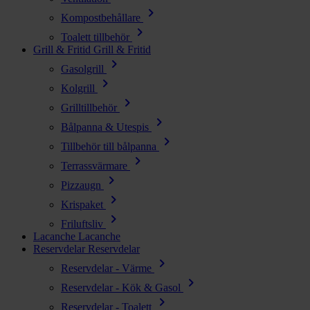
chevron_right
Kompostbehållare
chevron_right
Toalett tillbehör
Grill & Fritid
Grill & Fritid
chevron_right
Gasolgrill
chevron_right
Kolgrill
chevron_right
Grilltillbehör
chevron_right
Bålpanna & Utespis
chevron_right
Tillbehör till bålpanna
chevron_right
Terrassvärmare
chevron_right
Pizzaugn
chevron_right
Krispaket
chevron_right
Friluftsliv
Lacanche
Lacanche
Reservdelar
Reservdelar
chevron_right
Reservdelar - Värme
chevron_right
Reservdelar - Kök & Gasol
chevron_right
Reservdelar - Toalett