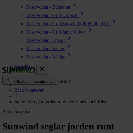
chevron_right
Reservdelar - Bålpanna
chevron_right
Reservdelar - Grill Urnorsk
chevron_right
Reservdelar - Grill Sunwind (2008 till 2018)
chevron_right
Reservdelar - Grill Jamie Oliver
chevron_right
Reservdelar - Energi
chevron_right
Reservdelar - Vatten
chevron_right
Reservdelar - Wallas
Startsida
close
chevron_left
Enjoy
Se alla
Tillbaka till huvudmenyn
Båt och caravan
chevron_right
Energi
Sunwind seglar jorden runt med Emelie och Elise
chevron_right
Kök & Gasol
Båt och caravan
chevron_right
Värme
chevron_right
Sunwind seglar jorden runt
Vatten