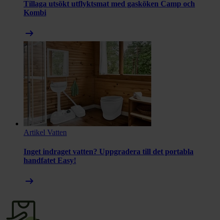
Tillaga utsökt utflyktsmat med gasköken Camp och
Kombi
arrow_right_alt
Artikel
Vatten
Inget indraget vatten? Uppgradera till det portabla
handfatet Easy!
arrow_right_alt