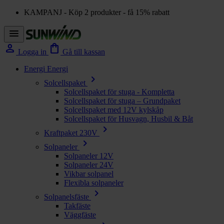
KAMPANJ - Köp 2 produkter - få 15% rabatt
menu
person
shopping_bag
Logga in
Gå till kassan
Energi
Energi
chevron_right
Solcellspaket
Solcellspaket för stuga - Kompletta
Solcellspaket för stuga – Grundpaket
Solcellspaket med 12V kylskåp
Solcellspaket för Husvagn, Husbil & Båt
chevron_right
Kraftpaket 230V
chevron_right
Solpaneler
Solpaneler 12V
Solpaneler 24V
Vikbar solpanel
Flexibla solpaneler
chevron_right
Solpanelsfäste
Takfäste
Väggfäste