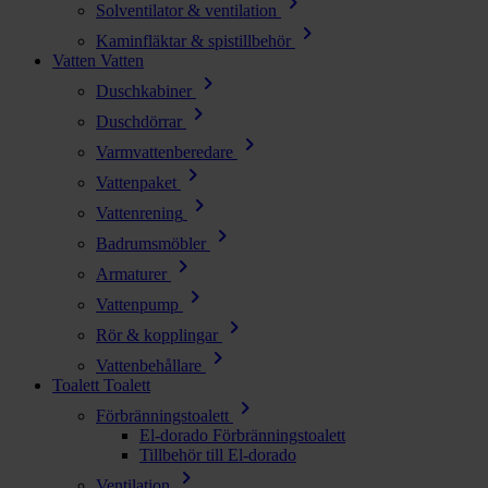
chevron_right
Solventilator & ventilation
chevron_right
Kaminfläktar & spistillbehör
Vatten
Vatten
chevron_right
Duschkabiner
chevron_right
Duschdörrar
chevron_right
Varmvattenberedare
chevron_right
Vattenpaket
chevron_right
Vattenrening
chevron_right
Badrumsmöbler
chevron_right
Armaturer
chevron_right
Vattenpump
chevron_right
Rör & kopplingar
chevron_right
Vattenbehållare
Toalett
Toalett
chevron_right
Förbränningstoalett
El-dorado Förbränningstoalett
Tillbehör till El-dorado
chevron_right
Ventilation