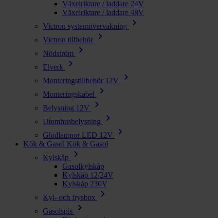
Växelriktare / laddare 24V
Växelriktare / laddare 48V
chevron_right
Victron systemövervakning
chevron_right
Victron tillbehör
chevron_right
Nödström
chevron_right
Elverk
chevron_right
Monteringstillbehör 12V
chevron_right
Monteringskabel
chevron_right
Belysning 12V
chevron_right
Utomhusbelysning
chevron_right
Glödlampor LED 12V
Kök & Gasol
Kök & Gasol
chevron_right
Kylskåp
Gasolkylskåp
Kylskåp 12/24V
Kylskåp 230V
chevron_right
Kyl- och frysbox
chevron_right
Gasolspis