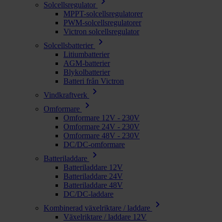
chevron_right
Solcellsregulator
MPPT-solcellsregulatorer
PWM-solcellsregulatorer
Victron solcellsregulator
chevron_right
Solcellsbatterier
Litiumbatterier
AGM-batterier
Blykolbatterier
Batteri från Victron
chevron_right
Vindkraftverk
chevron_right
Omformare
Omformare 12V - 230V
Omformare 24V - 230V
Omformare 48V - 230V
DC/DC-omformare
chevron_right
Batteriladdare
Batteriladdare 12V
Batteriladdare 24V
Batteriladdare 48V
DC/DC-laddare
chevron_right
Kombinerad växelriktare / laddare
Växelriktare / laddare 12V