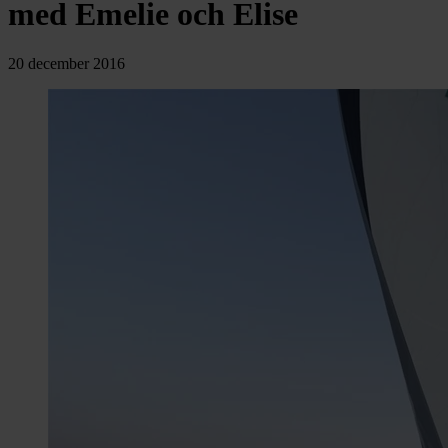
chevron_right
med Emelie och Elise
Toalett
chevron_right
Grill & Fritid
Lacanche
20 december 2016
chevron_right
Reservdelar