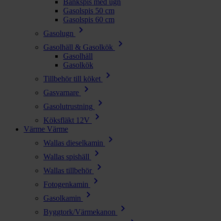
Bänkspis med ugn
Gasolspis 50 cm
Gasolspis 60 cm
chevron_right
Gasolugn
chevron_right
Gasolhäll & Gasolkök
Gasolhäll
Gasolkök
chevron_right
Tillbehör till köket
chevron_right
Gasvarnare
chevron_right
Gasolutrustning
chevron_right
Köksfläkt 12V
Värme
Värme
chevron_right
Wallas dieselkamin
chevron_right
Wallas spishäll
chevron_right
Wallas tillbehör
chevron_right
Fotogenkamin
chevron_right
Gasolkamin
chevron_right
Byggtork/Värmekanon