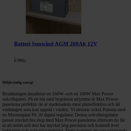
Batteri Sunwind AGM 260Ah 12V
6 990,-
Miljövänlig energi
Besättningen installerar en 160W- och en 100W Max Power
solcellspanel. På en båt med begränsat utrymme är Max Power-
panelerna perfekta: de är marknadens mest platseffektiva och tål
vridningen som kan uppstå i vinden. Vi utrustar också Paloma med
en Morningstar PS 30 digital regulator. Denna solcellsregulator
passar mycket bra ihop med Max Power-panelerna eftersom du får
ut all ström och den har mycket hög precision och kontroll över
laddström och avläsning/mätning. Detta kommer att vara avgörande