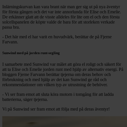
Inlärningskurvan kan vara brant när man ger sig ut på nya äventyr
för första gången och det var inte annorlunda för Elise och Emelie.
De erkänner glatt att de visste alldeles för lite om el och den första
solcellspanelen de köpte valde de bara för att storleken verkade
passa bra.
- Det här med el har varit en huvudvärk, berättar de på Fjerne
Farvann.
Sunwind med på jorden runt-segling
I samarbete med Sunwind var målet att göra el roligt och säkert för
att ta Elise och Emelie jorden runt med hjälp av alternativ energi. På
bloggen Fjerne Farvann berättar tjejerna om deras behov och
förbrukning och med hjälp av det kan Sunwind ge råd och
rekommendationer om vilken typ av utrustning de behöver.
- Vi ser fram emot att sluta köra motorn i tomgång för att ladda
batterierna, säger tjejerna.
Vi på Sunwind ser fram emot att följa med på deras äventyr!