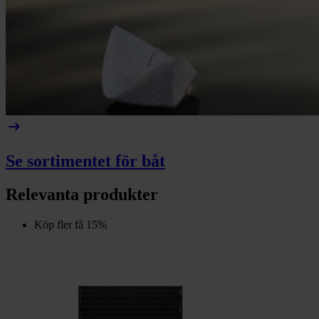
arrow_right_alt
Se sortimentet för båt
Relevanta produkter
Köp fler få 15%